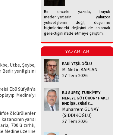
Bir önceki yazıda, büyük
medeniyetlerin yalnızca
yükselişlerini değil, düşünme
biçimlerindeki değişimi de anlamak
gerektiğini ifade etmeye çalıştım.
YAZARLAR
BAKİ YEŞİLOĞLU
Ukbe, Utbe, Şeybe,
M. Metin KAPLAN
 Bedir yenilgisini
27 Tem 2026
reisi Ebû Süfyân'a
BU SÜREÇ TÜRKİYE’Yİ
oplayıp Medine'yi
NEREYE GÖTÜRÜR? HAKLI
ENDİŞELERİMİZ...
Muharrem GÜNAY
ir'de öldürülenler
(SIDDIKOĞLU)
n kazancının yarısı
27 Tem 2026
rla, 700'ü zırhlı,
le Medine üzerine