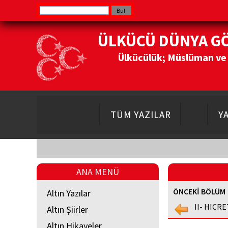
ÜLKÜCÜ DÜNYA G
Ülkücülük; Müslüman ve Do
TÜM YAZILAR
Y
ANA MENÜ
ÖNCEKİ BÖLÜM
Altın Yazılar
II- HICRE
Altın Şiirler
Altın Hikayeler