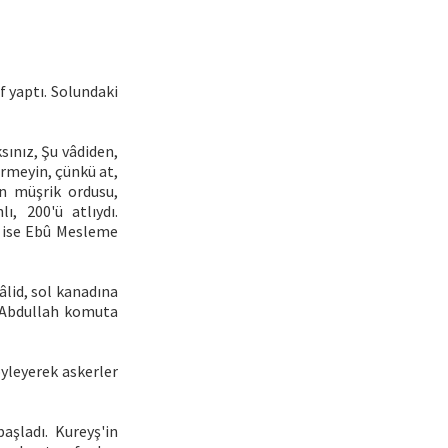
 yaptı. Solundaki
ınız, Şu vâdiden,
irmeyin, çünkü at,
an müşrik ordusu,
ı, 200'ü atlıydı.
a ise Ebû Mesleme
lid, sol kanadına
u Abdullah komuta
öyleyerek askerler
aşladı. Kureyş'in