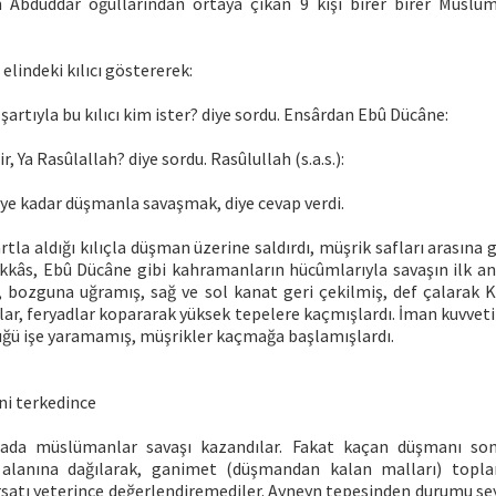
n Abdüddâr oğullarından ortaya çıkan 9 kişi birer birer Müslü
) elindeki kılıcı göstererek:
artıyla bu kılıcı kim ister? diye sordu. Ensârdan Ebû Dücâne:
, Ya Rasûlallah? diye sordu. Rasûlullah (s.a.s.):
ye kadar düşmanla savaşmak, diye cevap verdi.
tla aldığı kılıçla düşman üzerine saldırdı, müşrik safları arasına 
Vakkâs, Ebû Dücâne gibi kahramanların hücûmlarıyla savaşın ilk a
, bozguna uğramış, sağ ve sol kanat geri çekilmiş, def çalarak Ku
lar, feryadlar kopararak yüksek tepelere kaçmışlardı. İman kuvveti 
ü işe yaramamış, müşrikler kaçmağa başlamışlardı.
ini terkedince
hada müslümanlar savaşı kazandılar. Fakat kaçan düşmanı so
alanına dağılarak, ganimet (düşmandan kalan malları) topla
ırsatı yeterince değerlendiremediler. Ayneyn tepesinden durumu se