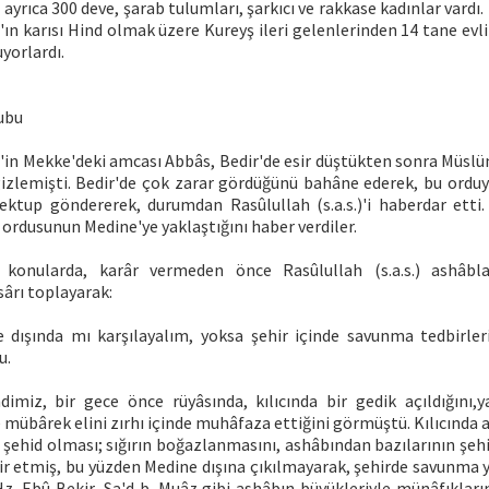
 ayrıca 300 deve, şarab tulumları, şarkıcı ve rakkase kadınlar vardı
ın karısı Hind olmak üzere Kureyş ileri gelenlerinden 14 tane evli
uyorlardı.
ubu
.)'in Mekke'deki amcası Abbâs, Bedir'de esir düştükten sonra Müs
izlemişti. Bedir'de çok zarar gördüğünü bahâne ederek, bu orduy
ektup göndererek, durumdan Rasûlullah (s.a.s.)'i haberdar etti.
ş ordusunun Medine'ye yaklaştığını haber verdiler.
konularda, karâr vermeden önce Rasûlullah (s.a.s.) ashâbla 
sârı toplayarak:
dışında mı karşılayalım, yoksa şehir içinde savunma tedbirler
u.
miz, bir gece önce rüyâsında, kılıcında bir gedik açıldığını,ya
 mübârek elini zırhı içinde muhâfaza ettiğini görmüştü. Kılıcında aç
 şehid olması; sığırın boğazlanmasını, ashâbından bazılarının şehi
bir etmiş, bu yüzden Medine dışına çıkılmayarak, şehirde savunma 
z. Ebû Bekir, Sa'd b. Muâz gibi ashâbın büyükleriyle münâfıkları