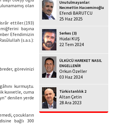
Unutulmayanlar:
 bulunamamış olan
Necmettin Hacıeminoğlu
Efendi BARUTCU
25 Haz 2025
râr ettiler.(193)
 miğferini başına
Serkes (3)
amber Efendimizin
Hüdai KUŞ
sûlullah (s.a.s.):
22 Tem 2024
ÜLKÜCÜ HAREKET NASIL
ENGELLENİR
reder, görevinizi
Orkun Özeller
03 Haz 2024
rgâhını kurmuştu.
Türkistanlılık 2
lik kuvvetle, cuma
Altan Çetin
yn" denilen yerde
28 Ara 2023
lemedi, çocukların
disine bağlı 300