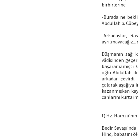
birbirlerine:
-Burada ne bekliy
Abdullah b. Cübey
-Arkadaşlar, Ra
ayrılmayacağız... 
Düşmanın sağ ka
vâdîsinden geçer
başaramamıştı. O
oğlu Abdullah i
arkadan çevirdi.
çalarak aşağıya i
kazanmışken kayb
canlarını kurtarm
f) Hz. Hamza'nın
Bedir Savaşı'nda
Hind, babasını ö