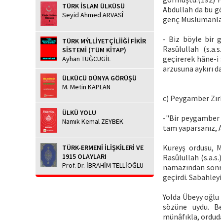
TÜRK İSLAM ÜLKÜSÜ
Abdullah da bu g
Seyid Ahmed ARVASÎ
genç Müslümanla
- Biz böyle bir 
TÜRK MÝLLİYETÇİLİİĞİ FİKİR
Rasûlullah (s.a.
SİSTEMİ (TÜM KİTAP)
geçirerek hâne-i
Ayhan TUĞCUGİL
arzusuna aykırı da
ÜLKÜCÜ DÜNYA GÖRÜŞÜ
M. Metin KAPLAN
c) Peygamber Zır
ÜLKÜ YOLU
-"Bir peygamber 
Namık Kemal ZEYBEK
tam yaparsanız, A
Kureyş ordusu, M
TÜRK-ERMENİ İLİŞKİLERİ VE
1915 OLAYLARI
Rasûlullah (s.a.s
Prof. Dr. İBRAHİM TELLİOĞLU
namazından sonra
geçirdi. Sabahleyi
Yolda Übeyy oğlu 
sözüne uydu. Be
münâfıkla, orduda