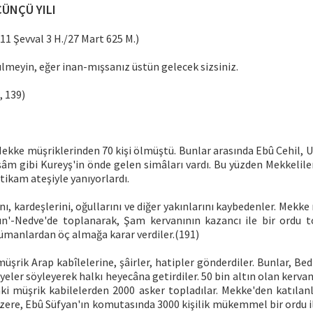
ÇÜNÇÜ YILI
1 Şevval 3 H./27 Mart 625 M.)
lmeyin, eğer inan-mışsanız üstün gelecek sizsiniz.
, 139)
ekke müşriklerinden 70 kişi ölmüştü. Bunlar arasında Ebû Cehil, 
âm gibi Kureyş'in önde gelen simâları vardı. Bu yüzden Mekkeliler
tikam ateşiyle yanıyorlardı.
nı, kardeşlerini, oğullarını ve diğer yakınlarını kaybedenler. Mekke 
un'-Nedve'de toplanarak, Şam kervanının kazancı ile bir ordu t
manlardan öç almağa karar verdiler.(191)
üşrik Arap kabîlelerine, şâirler, hatipler gönderdiler. Bunlar, Bed
siyeler söyleyerek halkı heyecâna getirdiler. 50 bin altın olan kerva
ki müşrik kabilelerden 2000 asker topladılar. Mekke'den katılanla
üzere, Ebû Süfyan'ın komutasında 3000 kişilik mükemmel bir ordu i