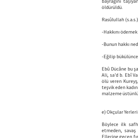
bayrağını taşıya
öldürüldü.
Rasûlullah (s.a.s.
-Hakkını ödemek ş
-Bunun hakkı nedir
-Eğilip bükülünce
Ebû Dücâne bu şar
Ali, sa'd b. Ebî 
ölü veren Kureyş
teşvik eden kadın
malzeme üstünlüğ
e) Okçular Yerler
Böylece ilk saf
etmeden, savaş 
Ellerine geçen f