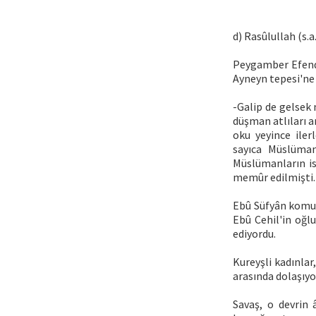
d) Rasûlullah (s.a
Peygamber Efendi
Ayneyn tepesi'ne
-Galip de gelsek
düşman atlıları a
oku yeyince iler
sayıca Müslümanl
Müslümanların is
memûr edilmişti. 
Ebû Süfyân komut
Ebû Cehil'in oğl
ediyordu.
Kureyşli kadınlar
arasında dolaşıyor
Savaş, o devrin 