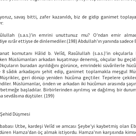
oruz, savaş bitti, zafer kazanıldı, biz de gidip ganimet toplaya
r:
sûlullah (s.a.s.)'in emrini unuttunuz mu? O'ndan emir alma
diye ısrâr ettiyse de dinlemediler.(198) Abdullah'ın yanında sadece 8
nat komutanı Hâlid b. Velîd, Rasûlullah (s.a.s.)'in okçularla
ken Müslümanları arkadan kuşatmayı denemiş, okçular bu geçidi 
kçuların buradan ayrıldığını görünce, emrindeki süvârilerle hüc
le 8 sâdık arkadaşını şehit edip, ganimet toplamakla meşgul M
 Müşrikler, geri dönüp yeniden hücûma geçtiler. Tepelere çekile
ndiler. Müslümanlar, önden ve arkadan iki hücûmun arasında şaşırı
etmeğe başladılar. Birbirlerinden ayrılmış ve dağılmış bir durumd
a sevdâsına düştüler. (199)
 Şehid Düşmesi
 babası Utbe, kardeşi Velîd ve amcası Şeybe'yi kaybetmiş olan Ebû
ldüren Hamza'dan öç almak istiyordu. Hamza'nın karşısında kimse