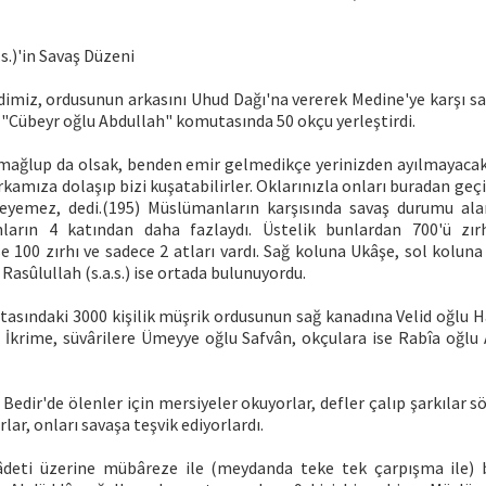
.s.)'in Savaş Düzeni
miz, ordusunun arkasını Uhud Dağı'na vererek Medine'ye karşı saf
 "Cübeyr oğlu Abdullah" komutasında 50 okçu yerleştirdi.
 mağlup da olsak, benden emir gelmedikçe yerinizden ayılmayacaks
rkamıza dolaşıp bizi kuşatabilirler. Oklarınızla onları buradan geç
leyemez, dedi.(195) Müslümanların karşısında savaş durumu al
arın 4 katından daha fazlaydı. Üstelik bunlardan 700'ü zırhl
e 100 zırhı ve sadece 2 atları vardı. Sağ koluna Ukâşe, sol kolun
Rasûlullah (s.a.s.) ise ortada bulunuyordu.
asındaki 3000 kişilik müşrik ordusunun sağ kanadına Velid oğlu Hâ
u İkrime, süvârilere Ümeyye oğlu Safvân, okçulara ise Rabîa oğl
, Bedir'de ölenler için mersiyeler okuyorlar, defler çalıp şarkılar s
lar, onları savaşa teşvik ediyorlardı.
âdeti üzerine mübâreze ile (meydanda teke tek çarpışma ile) b