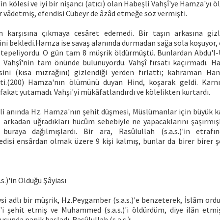
in kölesi ve iyi bir nişancı (atıcı) olan Habeşli Vahşî'ye Hamza'yı ö
 vâdetmiş, efendisi Cübeyr de âzâd etmeğe söz vermişti.
n karşısına çıkmaya cesâret edemedi. Bir taşın arkasına giz
i bekledi.Hamza ise savaş alanında durmadan sağa sola koşuyor, e
 tepeliyordu. O gün tam 8 müşrik öldürmüştü. Bunlardan Abdu'l-
, Vahşî'nin tam önünde bulunuyordu. Vahşî fırsatı kaçırmadı. Hab
sini (kısa mızrağını) gizlendiği yerden fırlattı; kahraman Ha
ti.(200) Hamza'nın ölümünü duyan Hind, koşarak geldi. Karnın
, fakat yutamadı. Vahşi'yi mükâfatlandırdı ve kölelikten kurtardı.
tli anında Hz. Hamza'nın şehit düşmesi, Müslümanlar için büyük ka
 arkadan uğradıkları hücûm sebebiyle ne yapacaklarını şaşırmışl
buraya dağılmışlardı. Bir ara, Rasûlullah (s.a.s.)'in etrafı
edisi ensârdan olmak üzere 9 kişi kalmış, bunlar da birer birer ş
.s.)'in Öldüğü Şâyiası
si adlı bir müşrik, Hz.Peygamber (s.a.s.)'e benzeterek, İslâm or
i şehit etmiş ve Muhammed (s.a.s.)'i öldürdüm, diye ilân etmiş
sunda panik başladı. Rasûlullah (s.a.s.):