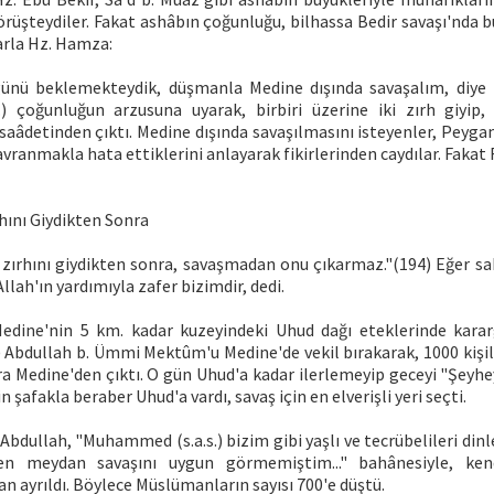
örüşteydiler. Fakat ashâbın çoğunluğu, bilhassa Bedir savaşı'nda
rla Hz. Hamza:
günü beklemekteydik, düşmanla Medine dışında savaşalım, diye is
s.) çoğunluğun arzusuna uyarak, birbiri üzerine iki zırh giyip,
 saâdetinden çıktı. Medine dışında savaşılmasını isteyenler, Peyg
vranmakla hata ettiklerini anlayarak fikirlerinden caydılar. Fakat Ra
hını Giydikten Sonra
zırhını giydikten sonra, savaşmadan onu çıkarmaz."(194) Eğer sab
llah'ın yardımıyla zafer bizimdir, dedi.
edine'nin 5 km. kadar kuzeyindeki Uhud dağı eteklerinde kara
.) Abdullah b. Ümmi Mektûm'u Medine'de vekil bırakarak, 1000 kişi
 Medine'den çıktı. O gün Uhud'a kadar ilerlemeyip geceyi "Şeyhe
n şafakla beraber Uhud'a vardı, savaş için en elverişli yeri seçti.
Abdullah, "Muhammed (s.a.s.) bizim gibi yaşlı ve tecrübelileri din
n meydan savaşını uygun görmemiştim..." bahânesiyle, ken
n ayrıldı. Böylece Müslümanların sayısı 700'e düştü.