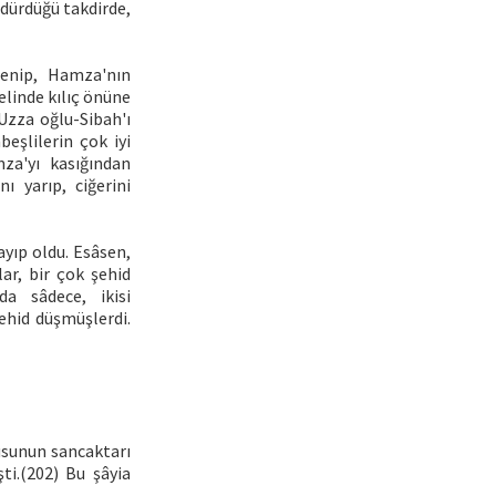
ldürdüğü takdirde,
lenip, Hamza'nın
linde kılıç önüne
Uzza oğlu-Sibah'ı
eşlilerin çok iyi
mza'yı kasığından
ı yarıp, ciğerini
yıp oldu. Esâsen,
ar, bir çok şehid
nda sâdece, ikisi
ehid düşmüşlerdi.
dusunun sancaktarı
ti.(202) Bu şâyia