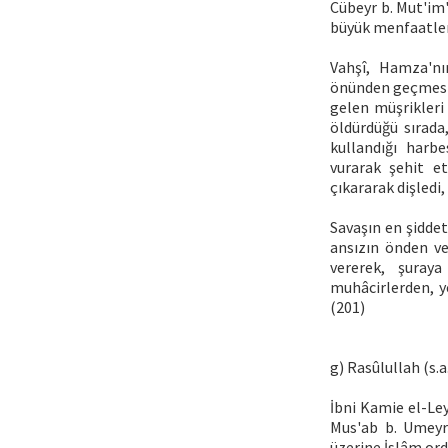
Cübeyr b. Mut'im'
büyük menfaatler
Vahşî, Hamza'nı
önünden geçmesin
gelen müşrikleri
öldürdüğü sırada
kullandığı harbe
vurarak şehit et
çıkararak dişledi
Savaşın en şidde
ansızın önden ve
vererek, şuraya 
muhâcirlerden, y
(201)
g) Rasûlullah (s.a
İbni Kamie el-Ley
Mus'ab b. Umeyr'
üzerine İslâm ordu