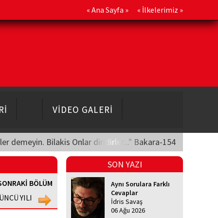
«
Ana Sayfa
» «
İlkelerimiz
»
Rİ
VİDEO GALERİ
üler demeyin. Bilakis Onlar diridirler..." Bakara-154
SON YAZI
SONRAKİ BÖLÜM
Aynı Sorulara Farklı
Cevaplar
ÜNCÜ YILI
İdris Savaş
06 Ağu 2026