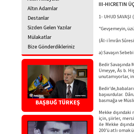
III-HICRETIN Ü
Altın Adamlar
1- UHUD SAVAŞI (1
Destanlar
Sizden Gelen Yazılar
"Gevşemeyin, üzü
Mülakatlar
(Âl-i İmrân Sûresi
Bize Gönderdikleriniz
a) Savaşın Sebebi
Bedir Savaşında M
Ümeyye, Âs b. Hiş
unutamıyorlar, in
Bedir'de,babaları
başvurdular. Dâr
basmağa ve Müslü
BAŞBUĞ TÜRKEŞ
Mekke dışındaki m
için, şiirler, mer
ile Mekke dışında
200'ü atlı omak 