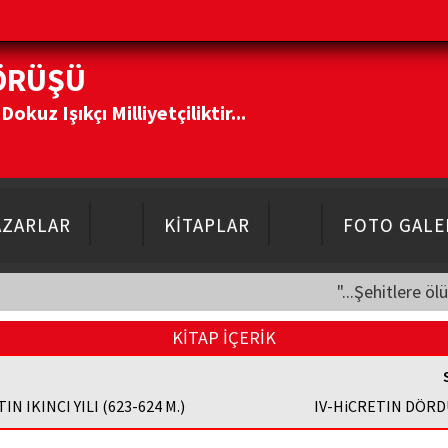
ÖRÜŞÜ
kuz Işıkçı Milliyetçiliktir...
AZARLAR
KİTAPLAR
FOTO GALE
"...Şehitlere öl
KİTAP İÇERİK
TIN IKINCI YILI (623-624 M.)
IV-HiCRETIN DÖRD