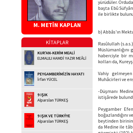
yürüdüler. Orduda
başta Ebû Süfyân'
ile birlikte bulun
M. METİN KAPLAN
b) Abbâs'ın Mekt
KİTAPLAR
Rasûlullah (s.a.s
Müslümanlığını g
KUR'AN-KERİM MEALİ
haberciyle bir m
ELMALILI HAMDİ YAZIR MEÂLİ
kolları da, Kurey
Vahiy gelmeyen 
PEYGAMBERİMİZİN HAYATI
Muhâcirleri ve en
İrfan YÜCEL
-Düşmanı Medine 
9 IŞIK
istişârede bulund
Alparslan TÜRKEŞ
Peygamber Efendi
boğazlandığını ve
9 IŞIK VE TÜRKÝYE
beytinden birinin
Alparslan TÜRKEŞ
da Medine ile tâ
görmüştü.(192) H