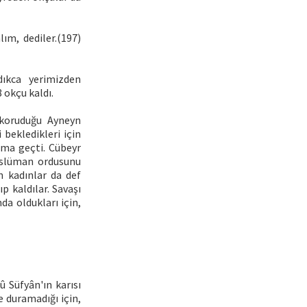
lım, dediler.(197)
dıkca yerimizden
 okçu kaldı.
 koruduğu Ayneyn
bekledikleri için
ûma geçti. Cübeyr
üslüman ordusunu
n kadınlar da def
p kaldılar. Savaşı
a oldukları için,
 Süfyân'ın karısı
 duramadığı için,