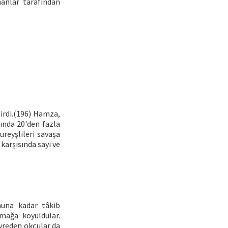
manlar tarafından
girdi.(196) Hamza,
nında 20'den fazla
reyşlileri savaşa
karşısında sayı ve
nuna kadar tâkib
mağa koyuldular.
yreden okçular da