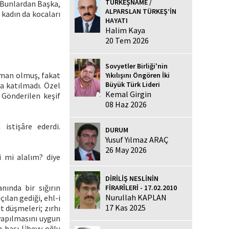
TÜRKEŞNAME /
. Bunlardan Başka,
ALPARSLAN TÜRKEŞ’İN
 kadın da kocaları
HAYATI
Halim Kaya
20 Tem 2026
Sovyetler Birliği'nin
lüman olmuş, fakat
Yıkılışını Öngören İki
Büyük Türk Lideri
a katılmadı. Özel
Kemal Girgin
 Gönderilen keşif
08 Haz 2026
istişâre ederdi.
DURUM
Yusuf Yılmaz ARAÇ
26 May 2026
i mi alalım? diye
DİRİLİŞ NESLİNİN
nında bir sığırın
FİRARÎLERİ - 17.02.2010
Nurullah KAPLAN
ılan gediği, ehl-i
17 Kas 2025
t düşmeleri; zırhı
yapılmasını uygun
n başı Übeyy oğlu