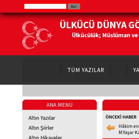
ÜLKÜCÜ DÜNYA G
Ülkücülük; Müslüman ve Do
TÜM YAZILAR
Y
ANA MENÜ
ÖNCEKİ HABER
Altın Yazılar
Hâkim en
Altın Şiirler
M.Yaşar K
Altın Hikayeler