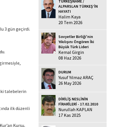
TÜRKEŞNAME /
ALPARSLAN TÜRKEŞ’İN
HAYATI
Halim Kaya
20 Tem 2026
lu 3 gün geçirdi.
Sovyetler Birliği'nin
Yıkılışını Öngören İki
Büyük Türk Lideri
du.
Kemal Girgin
08 Haz 2026
girmesiyle,
DURUM
Yusuf Yılmaz ARAÇ
26 May 2026
ki talebelerin
DİRİLİŞ NESLİNİN
FİRARÎLERİ - 17.02.2010
ında ilk düzenli
Nurullah KAPLAN
17 Kas 2025
Kur’an Kursu,