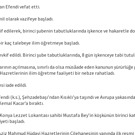
n Efendi vefat etti.
il olarak vazifeye başladı.
if edilerek, birinci şubenin tabutluklarında işkence ve hakaretle do
bir kaç talebeye ilim öğretmeye başladı.
evkif edildi. Birinci şube tabutluklarında, 8 gün işkenceye tabi tutul
arının açılmasına, sınırlı da olsa müsâade eden kanunun yürürlüğe 
azretlerinin ilim öğretme faaliyeti bir nebze rahatladı.
si iade edildi.
ndi (k.s.), Şehzadebaşı’ndan Kısıklı’ya taşındı ve Avrupa yakasında
Kemal Kacar’a bıraktı.
Konya Lezzet Lokantası sahibi Mustafa Bey’in köşkünün birinci kat
yeti başladı.
Aziz Mahmud Hüdayi Hazretlerinin Çilehanesinin yanında ilk resmi 