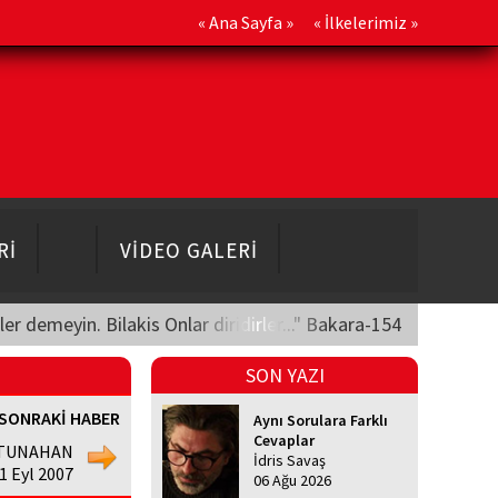
«
Ana Sayfa
» «
İlkelerimiz
»
Rİ
VİDEO GALERİ
üler demeyin. Bilakis Onlar diridirler..." Bakara-154
SON YAZI
SONRAKİ HABER
Aynı Sorulara Farklı
Cevaplar
 TUNAHAN
İdris Savaş
11 Eyl 2007
06 Ağu 2026