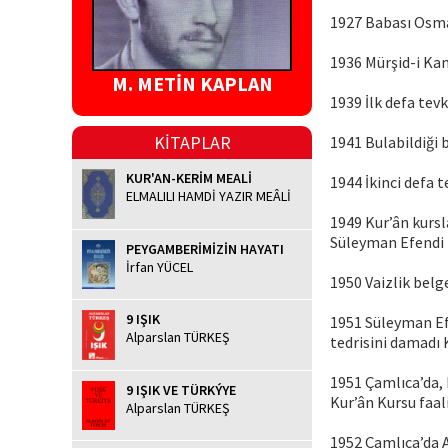
1927 Babası Osma
1936 Mürşid-i Kam
M. METİN KAPLAN
1939 İlk defa tevk
KİTAPLAR
1941 Bulabildiği 
KUR'AN-KERİM MEALİ
1944 İkinci defa t
ELMALILI HAMDİ YAZIR MEÂLİ
1949 Kur’ân kursl
Süleyman Efendi H
PEYGAMBERİMİZİN HAYATI
İrfan YÜCEL
1950 Vaizlik belge
9 IŞIK
1951 Süleyman Efe
Alparslan TÜRKEŞ
tedrisini damadı 
1951 Çamlıca’da, 
9 IŞIK VE TÜRKÝYE
Kur’ân Kursu faali
Alparslan TÜRKEŞ
1952 Çamlıca’da 