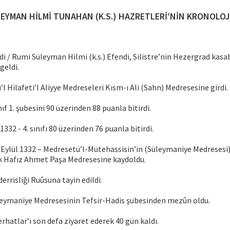
EYMAN HİLMİ TUNAHAN (K.S.) HAZRETLERİ’NİN KRONOLOJ
adi / Rumi Süleyman Hilmi (k.s.) Efendi, Silistre’nin Hezergrad kasa
geldi.
’l Hilafeti’l Aliyye Medreseleri Kısm-ı Ali (Sahn) Medresesine girdi.
ınıf 1. şubesini 90 üzerinden 88 puanla bitirdi.
 1332 - 4. sınıfı 80 üzerinden 76 puanla bitirdi.
7 Eylül 1332 – Medresetü’l-Mütehassisin’in (Süleymaniye Medresesi)
 Hafız Ahmet Paşa Medresesine kaydoldu.
errisliği Ruûsuna tayin edildi.
leymaniye Medresesinin Tefsir-Hadis şubesinden mezûn oldu.
rhatlar’ı son defa ziyaret ederek 40 gün kaldı.