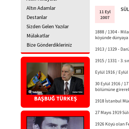
Altın Adamlar
SÜL
11 Eyl
Destanlar
2007
Sizden Gelen Yazılar
1888 / 1304 - Mil
Mülakatlar
köyünde dünyaya 
Bize Gönderdikleriniz
1913 / 1329 - Darü
1915 / 1331 - 3. s
Eylül 1916 / Eylül
30 Eylül 1916 / 1
bölümüne girerek
BAŞBUĞ TÜRKEŞ
1918 İstanbul Müd
27 Mayıs 1919 Sü
1926 Köyü olan Fe