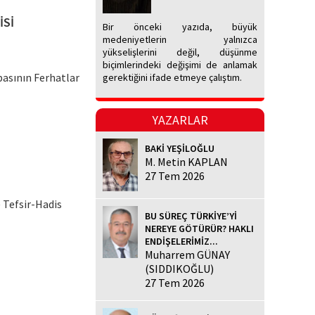
İSİ
Bir önceki yazıda, büyük
medeniyetlerin yalnızca
yükselişlerini değil, düşünme
biçimlerindeki değişimi de anlamak
basının Ferhatlar
gerektiğini ifade etmeye çalıştım.
YAZARLAR
BAKİ YEŞİLOĞLU
M. Metin KAPLAN
27 Tem 2026
 Tefsir-Hadis
BU SÜREÇ TÜRKİYE’Yİ
NEREYE GÖTÜRÜR? HAKLI
ENDİŞELERİMİZ...
Muharrem GÜNAY
(SIDDIKOĞLU)
27 Tem 2026