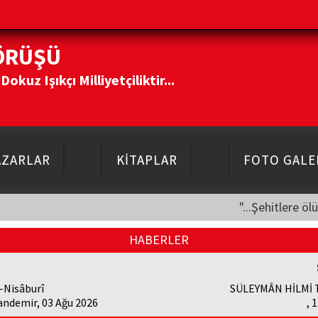
ÖRÜŞÜ
kuz Işıkçı Milliyetçiliktir...
AZARLAR
KİTAPLAR
FOTO GALE
"...Şehitlere öl
HABERLER
-Nisâburî
SÜLEYMÂN HİLMİ
andemir, 03 Ağu 2026
, 