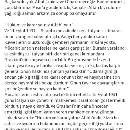
Başka yolu yok. Allah’a aidiz ve O’na döneceğiz. Kadınlarımızı,
çocuklarımızı Mısır’a gönderdik ki, Cenab-ı Allah bizi ölüme
çağırdığı zaman arkamıza dönüp bakmayalım.”
“Hüküm ve karar yalnız Allah’ındır”
Ve 11 Eylül 1931… Sılanta mevkiinde iken İtalyan istihbaratı
onun varlığını haber almıştı. Vadiyi her yönden saran
kuvvetlerin oluşturduğu çemberi yarmanın imkânı yoktu.
Mücahitler son nefeslerine kadar çarpıştılar. Burada yaralandı
ve esir düştü. İtalyan birliklerinin genel kumandanı
Graziani’nin karşısına çıkartıldı. Bu görüşmede İzzet-i
İslamiyesi ile öyle harika cevaplar vermiştir ki, bu taş kalpli
general onun hakkında şunları yazacaktır: “Odama girdiği
andan çıkıp gittiği ana kadar onun vakar ve haysiyetine son
derece hayranlıkla bakıp durdum. Onun tavır ve davranışlarını
çok beğendim ve hayran kaldım.”
Mücahitlerin teslim olması teklifini ret etti. 15 Eylül 1931
günü İtalyan sıkıyönetim mahkemesi tarafından göstermelik
bir duruşmaya çıkarıldı. Ve Graziani’nin daha önceden
emrettiği gibi idam kararı veren mahkemenin yüzüne şu
tokadı savurdu: “Hüküm ve karar yalnız Allah’ındır. Sizin bu
sahte ve uydurma hükmünüzün hiçbir geçerliliği yoktur. İnna
lillah ve inna ileyhi raciun. (Allah’a aidiz ve O’na döneceğiz.)”