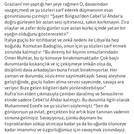
Graziani’nin yaptığı her şeye rağmen O, davasından
vazgeçmedi ve şu sözleri sarf ederek düşmanının esas
görüntüsünü çizmişti: “Şayet Bingazi’den Cabel’ül Ahdar’a
doğru gürleyen bir aslan sesi işitirseniz, sakın korkmayın. Zira
olaylar ve zafer dolu günler size aslan kürkü içinde yatan bir
eşeğin olduğunu gösterecektir.”
İtalya güçlü bir istihbarat ve zekâ nedeni ile Libya’da hep
boğuldu. Komutan Badoglio, onun için şu sözleri sarf etmek
zorunda kalmıştır: “Bu direniş bir kişinin omuzlarındadır.
Ömer Muhtar, bu işi kimseye bırakmamaktadır. Çok başlı
durumlarda kıskançlık ve iç çekişmeye imkân olsa da,
disiplinli dava arkadaşları buna fırsat bırakmıyorlar. Her
zaman ve durumda, sözü emir sayılmaktaydı. Savaş aleyhine
geliştiğinde, güçlü haber alma servisi sayesinde, savaşa ara
veriyor. Bize gelen bilgileri dahi yönlendirebiliyor.”
Kufra’nın elden çıkmasıyla çember daralmış ve Senusilerin
elinde sadece Cebel’ül Ahdar kalmıştı. Bu durumla ilgili olarak
Muhammed Esed’e ise şu sözleri söylemişti: “Sen de
görüyorsun ya evlat, gerçekten biz artık bize tanınan vadenin
sonuna gelmişiz. Savaşıyoruz, çünkü düşmanı bu
topraklardan söküp atıncaya kadar ya da bu uğurda ölünceye
kadar imanımız ve özgürlüğümüz için savaşmak zorundayız.