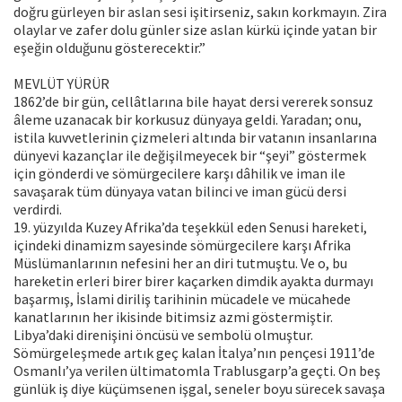
doğru gürleyen bir aslan sesi işitirseniz, sakın korkmayın. Zira
olaylar ve zafer dolu günler size aslan kürkü içinde yatan bir
eşeğin olduğunu gösterecektir.”
MEVLÜT YÜRÜR
1862’de bir gün, cellâtlarına bile hayat dersi vererek sonsuz
âleme uzanacak bir korkusuz dünyaya geldi. Yaradan; onu,
istila kuvvetlerinin çizmeleri altında bir vatanın insanlarına
dünyevi kazançlar ile değişilmeyecek bir “şeyi” göstermek
için gönderdi ve sömürgecilere karşı dâhilik ve iman ile
savaşarak tüm dünyaya vatan bilinci ve iman gücü dersi
verdirdi.
19. yüzyılda Kuzey Afrika’da teşekkül eden Senusi hareketi,
içindeki dinamizm sayesinde sömürgecilere karşı Afrika
Müslümanlarının nefesini her an diri tutmuştu. Ve o, bu
hareketin erleri birer birer kaçarken dimdik ayakta durmayı
başarmış, İslami diriliş tarihinin mücadele ve mücahede
kanatlarının her ikisinde bitimsiz azmi göstermiştir.
Libya’daki direnişini öncüsü ve sembolü olmuştur.
Sömürgeleşmede artık geç kalan İtalya’nın pençesi 1911’de
Osmanlı’ya verilen ültimatomla Trablusgarp’a geçti. On beş
günlük iş diye küçümsenen işgal, seneler boyu sürecek savaşa