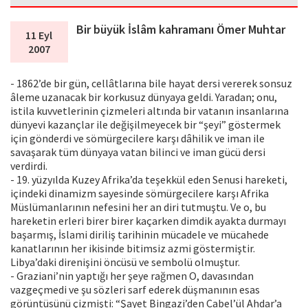
Bir büyük İslâm kahramanı Ömer Muhtar
11 Eyl
2007
- 1862’de bir gün, cellâtlarına bile hayat dersi vererek sonsuz
âleme uzanacak bir korkusuz dünyaya geldi. Yaradan; onu,
istila kuvvetlerinin çizmeleri altında bir vatanın insanlarına
dünyevi kazançlar ile değişilmeyecek bir “şeyi” göstermek
için gönderdi ve sömürgecilere karşı dâhilik ve iman ile
savaşarak tüm dünyaya vatan bilinci ve iman gücü dersi
verdirdi.
- 19. yüzyılda Kuzey Afrika’da teşekkül eden Senusi hareketi,
içindeki dinamizm sayesinde sömürgecilere karşı Afrika
Müslümanlarının nefesini her an diri tutmuştu. Ve o, bu
hareketin erleri birer birer kaçarken dimdik ayakta durmayı
başarmış, İslami diriliş tarihinin mücadele ve mücahede
kanatlarının her ikisinde bitimsiz azmi göstermiştir.
Libya’daki direnişini öncüsü ve sembolü olmuştur.
- Graziani’nin yaptığı her şeye rağmen O, davasından
vazgeçmedi ve şu sözleri sarf ederek düşmanının esas
görüntüsünü çizmişti: “Şayet Bingazi’den Cabel’ül Ahdar’a