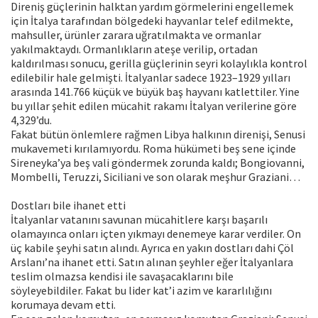
Direniş güçlerinin halktan yardım görmelerini engellemek
için İtalya tarafından bölgedeki hayvanlar telef edilmekte,
mahsuller, ürünler zarara uğratılmakta ve ormanlar
yakılmaktaydı. Ormanlıkların ateşe verilip, ortadan
kaldırılması sonucu, gerilla güçlerinin seyri kolaylıkla kontrol
edilebilir hale gelmişti. İtalyanlar sadece 1923–1929 yılları
arasında 141.766 küçük ve büyük baş hayvanı katlettiler. Yine
bu yıllar şehit edilen mücahit rakamı İtalyan verilerine göre
4,329’du.
Fakat bütün önlemlere rağmen Libya halkının direnişi, Senusi
mukavemeti kırılamıyordu. Roma hükümeti beş sene içinde
Sireneyka’ya beş vali göndermek zorunda kaldı; Bongiovanni,
Mombelli, Teruzzi, Siciliani ve son olarak meşhur Graziani…
Dostları bile ihanet etti
İtalyanlar vatanını savunan mücahitlere karşı başarılı
olamayınca onları içten yıkmayı denemeye karar verdiler. On
üç kabile şeyhi satın alındı. Ayrıca en yakın dostları dahi Çöl
Arslanı’na ihanet etti. Satın alınan şeyhler eğer İtalyanlara
teslim olmazsa kendisi ile savaşacaklarını bile
söyleyebildiler. Fakat bu lider kat’i azim ve kararlılığını
korumaya devam etti.