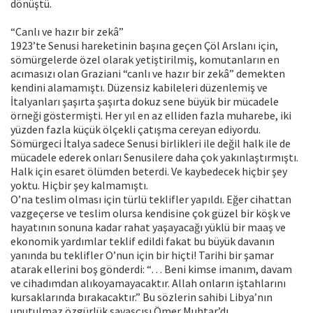
dönüştü.
“Canlı ve hazır bir zekâ”
1923’te Senusi hareketinin başına geçen Çöl Arslanı için,
sömürgelerde özel olarak yetiştirilmiş, komutanların en
acımasızı olan Graziani “canlı ve hazır bir zekâ” demekten
kendini alamamıştı. Düzensiz kabileleri düzenlemiş ve
İtalyanları şaşırta şaşırta dokuz sene büyük bir mücadele
örneği göstermişti. Her yıl en az elliden fazla muharebe, iki
yüzden fazla küçük ölçekli çatışma cereyan ediyordu.
Sömürgeci İtalya sadece Senusi birlikleri ile değil halk ile de
mücadele ederek onları Senusilere daha çok yakınlaştırmıştı.
Halk için esaret ölümden beterdi. Ve kaybedecek hiçbir şey
yoktu. Hiçbir şey kalmamıştı.
O’na teslim olması için türlü teklifler yapıldı. Eğer cihattan
vazgeçerse ve teslim olursa kendisine çok güzel bir köşk ve
hayatının sonuna kadar rahat yaşayacağı yüklü bir maaş ve
ekonomik yardımlar teklif edildi fakat bu büyük davanın
yanında bu teklifler O’nun için bir hiçti! Tarihi bir şamar
atarak ellerini boş gönderdi: “… Beni kimse imanım, davam
ve cihadımdan alıkoyamayacaktır. Allah onların iştahlarını
kursaklarında bırakacaktır.” Bu sözlerin sahibi Libya’nın
unutulmaz özgürlük savaşçısı Ömer Muhtar’dı.