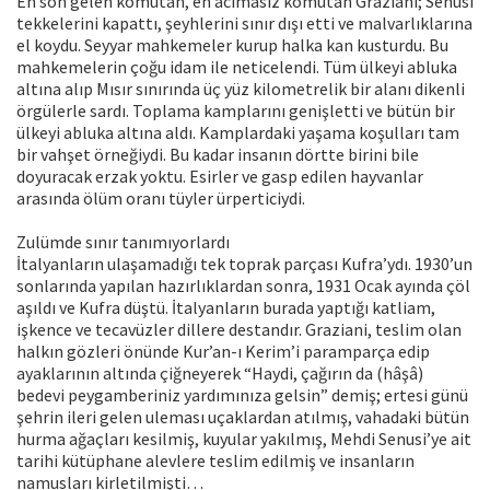
En son gelen komutan, en acımasız komutan Graziani; Senusi
tekkelerini kapattı, şeyhlerini sınır dışı etti ve malvarlıklarına
el koydu. Seyyar mahkemeler kurup halka kan kusturdu. Bu
mahkemelerin çoğu idam ile neticelendi. Tüm ülkeyi abluka
altına alıp Mısır sınırında üç yüz kilometrelik bir alanı dikenli
örgülerle sardı. Toplama kamplarını genişletti ve bütün bir
ülkeyi abluka altına aldı. Kamplardaki yaşama koşulları tam
bir vahşet örneğiydi. Bu kadar insanın dörtte birini bile
doyuracak erzak yoktu. Esirler ve gasp edilen hayvanlar
arasında ölüm oranı tüyler ürperticiydi.
Zulümde sınır tanımıyorlardı
İtalyanların ulaşamadığı tek toprak parçası Kufra’ydı. 1930’un
sonlarında yapılan hazırlıklardan sonra, 1931 Ocak ayında çöl
aşıldı ve Kufra düştü. İtalyanların burada yaptığı katliam,
işkence ve tecavüzler dillere destandır. Graziani, teslim olan
halkın gözleri önünde Kur’an-ı Kerim’i paramparça edip
ayaklarının altında çiğneyerek “Haydi, çağırın da (hâşâ)
bedevi peygamberiniz yardımınıza gelsin” demiş; ertesi günü
şehrin ileri gelen uleması uçaklardan atılmış, vahadaki bütün
hurma ağaçları kesilmiş, kuyular yakılmış, Mehdi Senusi’ye ait
tarihi kütüphane alevlere teslim edilmiş ve insanların
namusları kirletilmişti…