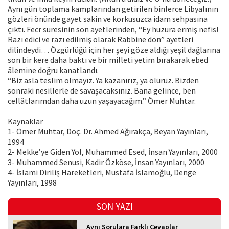
Aynı gün toplama kamplarından getirilen binlerce Libyalının
gözleri önünde gayet sakin ve korkusuzca idam sehpasına
çıktı. Fecr suresinin son ayetlerinden, “Ey huzura ermiş nefis!
Razı edici ve razı edilmiş olarak Rabbine dön” ayetleri
dilindeydi… Özgürlüğü için her şeyi göze aldığı yeşil dağlarına
son bir kere daha baktı ve bir milleti yetim bırakarak ebed
âlemine doğru kanatlandı.
“Biz asla teslim olmayız. Ya kazanırız, ya ölürüz. Bizden
sonraki nesillerle de savaşacaksınız. Bana gelince, ben
cellâtlarımdan daha uzun yaşayacağım.” Ömer Muhtar.
Kaynaklar
1- Ömer Muhtar, Doç. Dr. Ahmed Ağırakça, Beyan Yayınları,
1994
2- Mekke’ye Giden Yol, Muhammed Esed, İnsan Yayınları, 2000
3- Muhammed Senusi, Kadir Özköse, İnsan Yayınları, 2000
4- İslami Diriliş Hareketleri, Mustafa İslamoğlu, Denge
Yayınları, 1998
SON YAZI
Aynı Sorulara Farklı Cevaplar