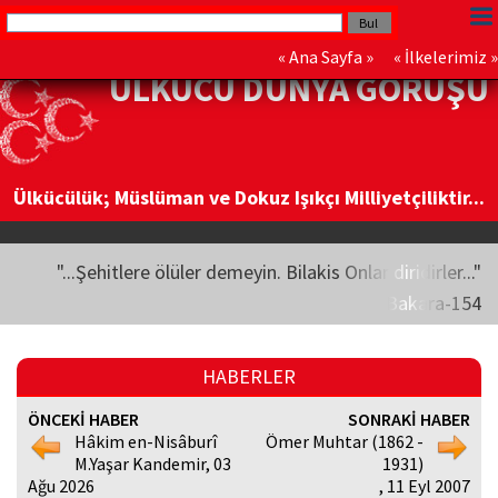
«
Ana Sayfa
» «
İlkelerimiz
»
ÜLKÜCÜ DÜNYA GÖRÜŞÜ
Ülkücülük; Müslüman ve Dokuz Işıkçı Milliyetçiliktir...
"...Şehitlere ölüler demeyin. Bilakis Onlar diridirler..."
Bakara-154
HABERLER
ÖNCEKİ HABER
SONRAKİ HABER
Hâkim en-Nisâburî
Ömer Muhtar (1862 -
M.Yaşar Kandemir, 03
1931)
Ağu 2026
, 11 Eyl 2007