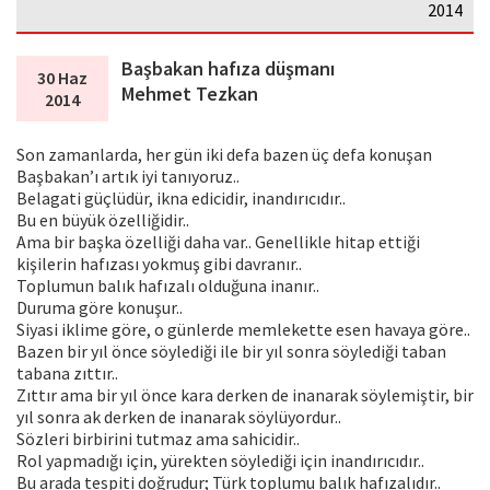
2014
Başbakan hafıza düşmanı
30 Haz
Mehmet Tezkan
2014
Son zamanlarda, her gün iki defa bazen üç defa konuşan
Başbakan’ı artık iyi tanıyoruz..
Belagati güçlüdür, ikna edicidir, inandırıcıdır..
Bu en büyük özelliğidir..
Ama bir başka özelliği daha var.. Genellikle hitap ettiği
kişilerin hafızası yokmuş gibi davranır..
Toplumun balık hafızalı olduğuna inanır..
Duruma göre konuşur..
Siyasi iklime göre, o günlerde memlekette esen havaya göre..
Bazen bir yıl önce söylediği ile bir yıl sonra söylediği taban
tabana zıttır..
Zıttır ama bir yıl önce kara derken de inanarak söylemiştir, bir
yıl sonra ak derken de inanarak söylüyordur..
Sözleri birbirini tutmaz ama sahicidir..
Rol yapmadığı için, yürekten söylediği için inandırıcıdır..
Bu arada tespiti doğrudur; Türk toplumu balık hafızalıdır..