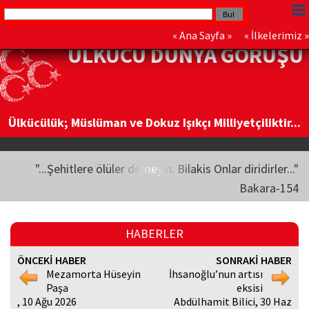
«
Ana Sayfa
» «
İlkelerimiz
»
ÜLKÜCÜ DÜNYA GÖRÜŞÜ
Ülkücülük; Müslüman ve Dokuz Işıkçı Milliyetçiliktir...
"...Şehitlere ölüler demeyin. Bilakis Onlar diridirler..."
Bakara-154
HABERLER
ÖNCEKİ HABER
SONRAKİ HABER
Mezamorta Hüseyin
İhsanoğlu’nun artısı
Paşa
eksisi
, 10 Ağu 2026
Abdülhamit Bilici, 30 Haz