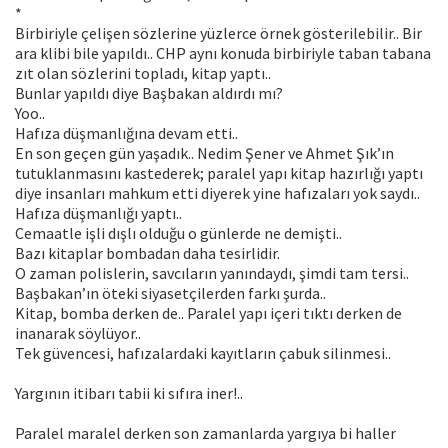
*
Birbiriyle çelişen sözlerine yüzlerce örnek gösterilebilir.. Bir
ara klibi bile yapıldı.. CHP aynı konuda birbiriyle taban tabana
zıt olan sözlerini topladı, kitap yaptı..
Bunlar yapıldı diye Başbakan aldırdı mı?
Yoo..
Hafıza düşmanlığına devam etti..
En son geçen gün yaşadık.. Nedim Şener ve Ahmet Şık’ın
tutuklanmasını kastederek; paralel yapı kitap hazırlığı yaptı
diye insanları mahkum etti diyerek yine hafızaları yok saydı..
Hafıza düşmanlığı yaptı..
Cemaatle işli dışlı olduğu o günlerde ne demişti..
Bazı kitaplar bombadan daha tesirlidir.
O zaman polislerin, savcıların yanındaydı, şimdi tam tersi..
Başbakan’ın öteki siyasetçilerden farkı şurda..
Kitap, bomba derken de.. Paralel yapı içeri tıktı derken de
inanarak söylüyor..
Tek güvencesi, hafızalardaki kayıtların çabuk silinmesi..
Yargının itibarı tabii ki sıfıra iner!..
Paralel maralel derken son zamanlarda yargıya bi haller