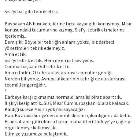
Sisi’yi bal gibi tebrik ettik
Başbakan AB büyükelçilerine fırça kayar gibi konuşmuş.. Mısır
konusundaki tutumlarına kızmış.. Sisi’yi tebrik etmelerine
içerlemiş..
Demiş ki; Böyle bir tebriğin anlamı yoktu, biz darbeci
yönetimleri tebrik edemeyiz.
Ama ettik..
Sisi’yi tebrik ettik.. Hem de en üst seviyede..
Cumhurbaşkanı Gül tebrik etti..
Ama o farklı.. O tebrik uluslararası teamüller gereği..
Nerden biliyoruz, Avrupa ülkelerinin tebriği de uluslararası
teamüller gereğidir..
*
Darbeye karşı çıkmamız normaldi ama işi biraz abarttık..
İlişkiyi kesip attık.. Sisi, Mısır Cumhurbaşkanı olarak kalacak..
Kaldığı sürece Mısır’ı yok mu sayacağız?
Haa. Bu arada Suriye’den önemli dersler çıkardığımız da belli..
Esad sallanır gibi olunca bütün muhalifleri Türkiye’ye çağırıp
örgütlemeye kalkmıştık..
Elimize yüzümüze bulaştırdık..