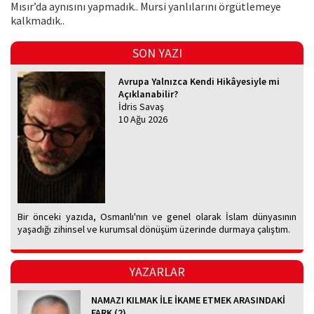
Mısır’da aynısını yapmadık.. Mursi yanlılarını örgütlemeye
kalkmadık..
SON YAZI
Avrupa Yalnızca Kendi Hikâyesiyle mi
Açıklanabilir?
İdris Savaş
10 Ağu 2026
Bir önceki yazıda, Osmanlı'nın ve genel olarak İslam dünyasının
yaşadığı zihinsel ve kurumsal dönüşüm üzerinde durmaya çalıştım.
YAZARLAR
NAMAZI KILMAK İLE İKAME ETMEK ARASINDAKİ
FARK (2)