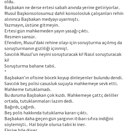
oldu..
Başbakan ne derse ertesi sabah anında yerine getiriyorlar..
Musul Başkonsolosumuz dahil konsolosluk çalışanları rehin
alınınca Başbakan medyayı uyarmıştı..
Yazmayın, üstüne gitmeyin..
Ertesi gün mahkemeden yayın yasağı çıktı..
Resmen sansür..
Efendim, Musul’daki rehine olayı için soruşturma açılmış da
soruşturmanın gizliliği içinmiş!..
Savcılık Musul’un neyini soruşturacak ki! Nasıl soruşturacak
ki!
Soruşturma bahane tabii..
*
Başbakan’ın ofisine böcek koyup dinleyenler bulundu dendi..
Savcılık beş polisi casusluk suçuyla mahkemeye sevk etti..
Mahkeme tutuklamadı..
Bu duruma Başbakan çok kızdı.. Mahkemeye çattı; deliller
ortada, tutuklanmaları lazım dedi..
Bağırdı, çağırdı..
Beş polis hakkında tutuklama kararı çıktı..
Başbakan daha geçen gün yargının itibarı sıfıra indiğini
söylemişti... Hal böyle olursa tabii ki iner..
Eksiye bile düşer...