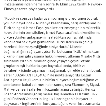
imzalanmasından hemen sonra 16 Ekim 1922 tarihli Newyork
Times gazetesi şöyle yazıyordu.
"Küçük ve sonsuza kadar uzanıyormuş gibi görünen toprak
yolun nihayetindeki Mudanya kasabasına, barış antlaşmasını,
Türk delegesi İsmet Paşa' ya dikte ettirmeye gelen müttefik
kuvvetlerinin temsilcileri, İsmet Paşa tarafından kendilerine
dikte ettirilen anlaşmayı imzaladıktan sonra, rıhtımda
kendilerini bekleyen gemilerine, Türk Ordusunun çaldığı
hareketli bir marş eşliğinde biniyorlardı." Ülkenin
bağımsızlığını sağlayan , yüce Türk ulusunu "KUL" olmaktan
çıkarıp insan gibi yaşama hakkını veren, ülkenin Misak-ı Milli
sınırlarını çizen bu sınırlar içinde yaşayan çeşitli etnik
grupların eşit haklarla aynı bayrak altında, birlik ve
beraberlik içinde yaşamasını sağlamak için elde edilen büyük
zafer "LOZAN ANTLAŞMASI" ile noktalanıyordu. Lozan
Antlaşması ile, ülkemizin bütün dünyaca bağımsızlığının ve
sınırlarının kabul edilmesinden sonra, sıra Ekonomik, Siyasi,
Mali ve benzeri zaferlerin kazanılmasına gelmişti. Henüz
Lozan Antlaşması görüşmeleri başlamadan 17 Kasım 1922
günü Padişah Vahdettin, İngiliz Harrington'a bir yazı ile
başvurarak İngiltere'nin koruyuculuğunu ve en kısa zamanda