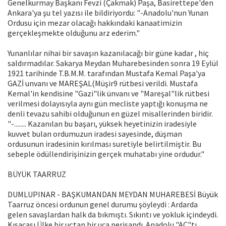
Genelkurmay Başkanı Fevzi (Çakmak) Paşa, Basirettepe'den
Ankara'ya şu tel yazısı ile bildiriyordu: "-Anadolu'nun Yunan
Ordusu için mezar olacağı hakkındaki kanaatimizin
gerçekleşmekte olduğunu arz ederim."
Yunanlılar nihai bir savaşın kazanılacağı bir güne kadar , hiç
saldırmadılar. Sakarya Meydan Muharebesinden sonra 19 Eylül
1921 tarihinde T.B.M.M. tarafından Mustafa Kemal Paşa'ya
GAZİ unvanı ve MAREŞAL(Müşir9 rütbesi verildi. Mustafa
Kemal'in kendisine "Gazi"lik ünvanı ve "Mareşal"lik rütbesi
verilmesi dolayısıyla aynı gün mecliste yaptığı konuşma ne
denli tevazu sahibi olduğunun en güzel misallerinden biridir.
"-........ Kazanılan bu başarı, yüksek heyetinizin iradesiyle
kuvvet bulan ordumuzun iradesi sayesinde, düşman
ordusunun iradesinin kırılması suretiyle belirtilmiştir. Bu
sebeple ödüllendirişinizin gerçek muhatabı yine ordudur."
BÜYÜK TAARRUZ
DUMLUPINAR - BAŞKUMANDAN MEYDAN MUHAREBESİ Büyük
Taarruz öncesi ordunun genel durumu şöyleydi : Ardarda
gelen savaşlardan halk da bıkmıştı. Sıkıntı ve yokluk içindeydi.
Kısacası Ülke bir uçtan bir uca perişandı. Anadolu "AÇ"tı.