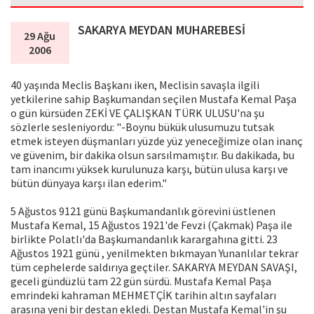
SAKARYA MEYDAN MUHAREBESİ
29 Ağu
2006
40 yaşında Meclis Başkanı iken, Meclisin savaşla ilgili
yetkilerine sahip Başkumandan seçilen Mustafa Kemal Paşa
o gün kürsüden ZEKİ VE ÇALIŞKAN TÜRK ULUSU'na şu
sözlerle sesleniyordu: "-Boynu bükük ulusumuzu tutsak
etmek isteyen düşmanları yüzde yüz yeneceğimize olan inanç
ve güvenim, bir dakika olsun sarsılmamıştır. Bu dakikada, bu
tam inancımı yüksek kurulunuza karşı, bütün ulusa karşı ve
bütün dünyaya karşı ilan ederim."
5 Ağustos 9121 günü Başkumandanlık görevini üstlenen
Mustafa Kemal, 15 Ağustos 1921'de Fevzi (Çakmak) Paşa ile
birlikte Polatlı'da Başkumandanlık karargahına gitti. 23
Ağustos 1921 günü , yenilmekten bıkmayan Yunanlılar tekrar
tüm cephelerde saldırıya geçtiler. SAKARYA MEYDAN SAVAŞI,
geceli gündüzlü tam 22 gün sürdü. Mustafa Kemal Paşa
emrindeki kahraman MEHMETÇİK tarihin altın sayfaları
arasına yeni bir destan ekledi. Destan Mustafa Kemal'in şu