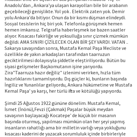
Anadolu'dan , Ankara'ya ulaşan karayolları bile bir arabanın
geçebileceği genişlikte. Yol yok . Elektrik zaten yok. Demir
yolu Ankara'da bitiyor. Onun da bir kısmı düşman elindeydi.
Sosyal tesislerin hiç biri yok. Telefonla görüşmek hemen
hemen imkansız. Telgrafla haberleşmek ise bazen saatler
alıyor. Kısacası fakirliğe ve yoksulluğa sınır çizmek mümkün
değildi. AMA SINIRI ÇİZİLECEK OLAN BİR ŞEY VARDI. VATAN ..
Sakarya savaşından sonra, Mustafa Kemal Paşa Mecliste ve
özellikle de yakın arkadaşları tarafından taarruzun
geciktirilmesi dolayısıyla şiddetle eleştiriliyordu. Bütün bu
siyasi gelişmeler Başkomutanın işine yarıyordu.
Zira"Taarruza hazır değiliz" izlenimi verirken, hızla tüm
hazırlıklarını tamamlıyordu. Dış güçler ki, bunların başında
İngiliz ve Yunanlılar geliyordu, Ankara hükümetine ve Mustafa
Kemal Paşa' ya karşı, her türlü iftira ve kötülüğü yapıyordu.
Şimdi 25 Ağustos 1922 gününe dönelim. Mustafa Kemal,
İsmet (İnönü),Fevzi (Çakmak) Paşalar büyük meydan
savaşının başlayacağı Kocatepe' de küçük bir masanın
başında oturmuş, yapılması mümkün olan her şeyi yapmış
insanların rahatlığı ama bir milletin varlığı veya yokluğunu
kısacası kaderini de yazacak sorumluluk içinde birbirleriyle