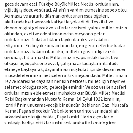
gece devam etti. Türkiye Büyük Millet Meclisi ordularının,
yiğitliği şiddet ve sürati, Allah'ın yardım etmesine sebep oldu.
Acımasız ve gururlu düşman ordusunun esas öğeleri,
akıllaradehşet verecek katiyetle yok edildi. Teşkilat ve
donanım gibi gelecek ve zaferleri ve ismi, yalnız milletimizin
aklından, ezeli ve edebi imanından meydana gelen
ordularımızı, fedakarlıklara layık olarak size takdim
ediyorum. En büyük kumandanından, en genç neferine kadar
ordularımıza hakim olan fikir, milletin gösterdiği vazife
uğruna şehit olmaktır. Milletimizin yapısındaki kudret ve
ülküyü, üçbuçuk sene evvel, çalışma arkadaşlarımla ifade
etmeye başlayarak, dayanılmaz müşkülat içinde devam eden
mücadelelerimizin neticeleri artık meydandadır. Milletimizin
rey ve idaresine dayanan her işin neticesi, millet için hayır ve
selamet olduğu sabit, geleceğe emindir. Ve söz verilen zaferi
ordularımızın elde etmesi muhakkaktır. Büyük Millet Meclisi
Reisi Başkumandan Mustafa Kemal 10 Eylül 1922 İzmir'in,
İzmirli' nin unutamayacağı bir gündür. Beklenen Gazi Mustafa
Kemal Paşa gelecektir. Ve beklenen tarihte yanında silah
arkadaşları olduğu halde , Paşa İzmirli' lerin çiçeklerle
süsleyip hediye ettikleri üstü açık araba ile İzmir'e girer.