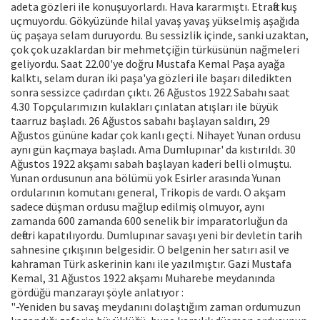
adeta gözleri ile konuşuyorlardı. Hava kararmıştı. Etrafta kuş
uçmuyordu. Gökyüzünde hilal yavaş yavaş yükselmiş aşağıda
üç paşaya selam duruyordu. Bu sessizlik içinde, sanki uzaktan,
çok çok uzaklardan bir mehmetçiğin türküsünün nağmeleri
geliyordu. Saat 22.00'ye doğru Mustafa Kemal Paşa ayağa
kalktı, selam duran iki paşa'ya gözleri ile başarı diledikten
sonra sessizce çadırdan çıktı. 26 Ağustos 1922 Sabahı saat
4.30 Topçularımızın kulakları çınlatan atışları ile büyük
taarruz başladı. 26 Ağustos sabahı başlayan saldırı, 29
Ağustos gününe kadar çok kanlı geçti. Nihayet Yunan ordusu
aynı gün kaçmaya başladı. Ama Dumlupınar' da kıstırıldı. 30
Ağustos 1922 akşamı sabah başlayan kaderi belli olmuştu.
Yunan ordusunun ana bölümü yok Esirler arasında Yunan
ordularının komutanı general, Trikopis de vardı. O akşam
sadece düşman ordusu mağlup edilmiş olmuyor, aynı
zamanda 600 zamanda 600 senelik bir imparatorluğun da
defteri kapatılıyordu. Dumlupınar savaşı yeni bir devletin tarih
sahnesine çıkışının belgesidir. O belgenin her satırı asil ve
kahraman Türk askerinin kanı ile yazılmıştır. Gazi Mustafa
Kemal, 31 Ağustos 1922 akşamı Muharebe meydanında
gördüğü manzarayı şöyle anlatıyor :
"-Yeniden bu savaş meydanını dolaştığım zaman ordumuzun