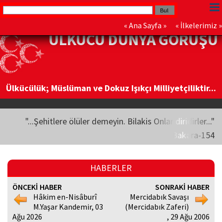
«
Ana Sayfa
» «
İlkelerimiz
»
ÜLKÜCÜ DÜNYA GÖRÜŞÜ
Ülkücülük; Müslüman ve Dokuz Işıkçı Milliyetçiliktir...
"...Şehitlere ölüler demeyin. Bilakis Onlar diridirler..."
Bakara-154
HABERLER
ÖNCEKİ HABER
SONRAKİ HABER
Hâkim en-Nisâburî
Mercidabık Savaşı
M.Yaşar Kandemir, 03
(Mercidabık Zaferi)
Ağu 2026
, 29 Ağu 2006