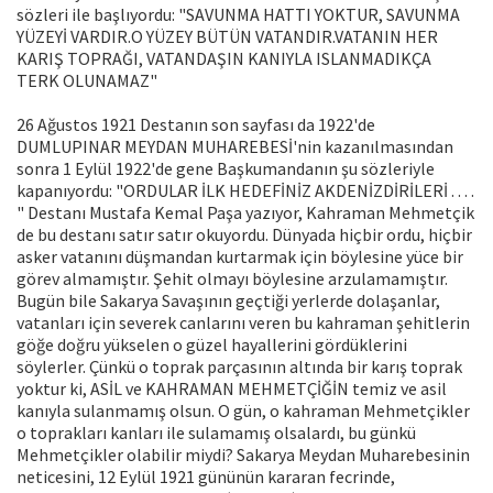
sözleri ile başlıyordu: "SAVUNMA HATTI YOKTUR, SAVUNMA
YÜZEYİ VARDIR.O YÜZEY BÜTÜN VATANDIR.VATANIN HER
KARIŞ TOPRAĞI, VATANDAŞIN KANIYLA ISLANMADIKÇA
TERK OLUNAMAZ"
26 Ağustos 1921 Destanın son sayfası da 1922'de
DUMLUPINAR MEYDAN MUHAREBESİ'nin kazanılmasından
sonra 1 Eylül 1922'de gene Başkumandanın şu sözleriyle
kapanıyordu: "ORDULAR İLK HEDEFİNİZ AKDENİZDİRİLERİ . . . .
" Destanı Mustafa Kemal Paşa yazıyor, Kahraman Mehmetçik
de bu destanı satır satır okuyordu. Dünyada hiçbir ordu, hiçbir
asker vatanını düşmandan kurtarmak için böylesine yüce bir
görev almamıştır. Şehit olmayı böylesine arzulamamıştır.
Bugün bile Sakarya Savaşının geçtiği yerlerde dolaşanlar,
vatanları için severek canlarını veren bu kahraman şehitlerin
göğe doğru yükselen o güzel hayallerini gördüklerini
söylerler. Çünkü o toprak parçasının altında bir karış toprak
yoktur ki, ASİL ve KAHRAMAN MEHMETÇİĞİN temiz ve asil
kanıyla sulanmamış olsun. O gün, o kahraman Mehmetçikler
o toprakları kanları ile sulamamış olsalardı, bu günkü
Mehmetçikler olabilir miydi? Sakarya Meydan Muharebesinin
neticesini, 12 Eylül 1921 gününün kararan fecrinde,