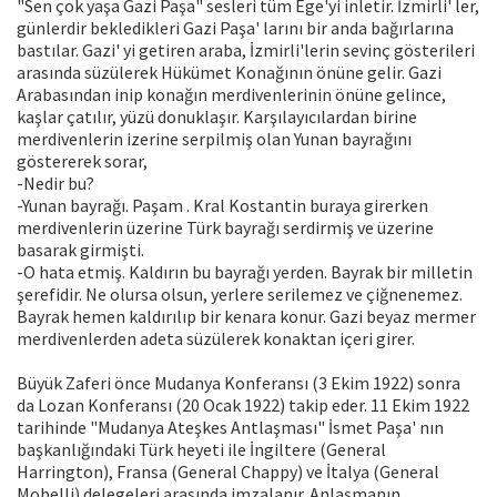
"Sen çok yaşa Gazi Paşa" sesleri tüm Ege'yi inletir. İzmirli' ler,
günlerdir bekledikleri Gazi Paşa' larını bir anda bağırlarına
bastılar. Gazi' yi getiren araba, İzmirli'lerin sevinç gösterileri
arasında süzülerek Hükümet Konağının önüne gelir. Gazi
Arabasından inip konağın merdivenlerinin önüne gelince,
kaşlar çatılır, yüzü donuklaşır. Karşılayıcılardan birine
merdivenlerin izerine serpilmiş olan Yunan bayrağını
göstererek sorar,
-Nedir bu?
-Yunan bayrağı. Paşam . Kral Kostantin buraya girerken
merdivenlerin üzerine Türk bayrağı serdirmiş ve üzerine
basarak girmişti.
-O hata etmiş. Kaldırın bu bayrağı yerden. Bayrak bir milletin
şerefidir. Ne olursa olsun, yerlere serilemez ve çiğnenemez.
Bayrak hemen kaldırılıp bir kenara konur. Gazi beyaz mermer
merdivenlerden adeta süzülerek konaktan içeri girer.
Büyük Zaferi önce Mudanya Konferansı (3 Ekim 1922) sonra
da Lozan Konferansı (20 Ocak 1922) takip eder. 11 Ekim 1922
tarihinde "Mudanya Ateşkes Antlaşması" İsmet Paşa' nın
başkanlığındaki Türk heyeti ile İngiltere (General
Harrington), Fransa (General Chappy) ve İtalya (General
Mobelli) delegeleri arasında imzalanır. Anlaşmanın