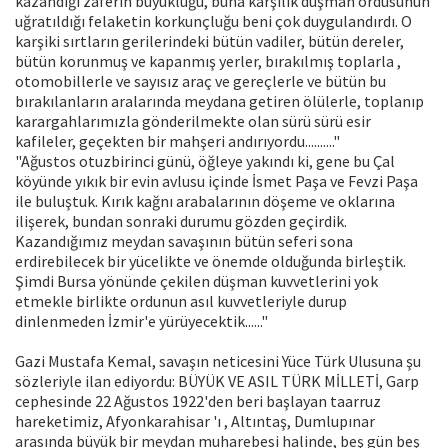
kazandığı zaferin büyüklüğü, buna karşılık düşman ordusunun
uğratıldığı felaketin korkunçluğu beni çok duygulandırdı. O
karşiki sırtların gerilerindeki bütün vadiler, bütün dereler,
bütün korunmuş ve kapanmış yerler, bırakılmış toplarla ,
otomobillerle ve sayısız araç ve gereçlerle ve bütün bu
bırakılanların aralarında meydana getiren ölülerle, toplanıp
karargahlarımızla gönderilmekte olan sürü sürü esir
kafileler, geçekten bir mahşeri andırıyordu.........."
"Ağustos otuzbirinci günü, öğleye yakındı ki, gene bu Çal
köyünde yıkık bir evin avlusu içinde İsmet Paşa ve Fevzi Paşa
ile buluştuk. Kırık kağnı arabalarının döşeme ve oklarına
ilişerek, bundan sonraki durumu gözden geçirdik.
Kazandığımız meydan savaşının bütün seferi sona
erdirebilecek bir yücelikte ve önemde olduğunda birleştik.
Şimdi Bursa yönünde çekilen düşman kuvvetlerini yok
etmekle birlikte ordunun asıl kuvvetleriyle durup
dinlenmeden İzmir'e yürüyecektik......"
Gazi Mustafa Kemal, savaşın neticesini Yüce Türk Ulusuna şu
sözleriyle ilan ediyordu: BÜYÜK VE ASIL TÜRK MİLLETİ, Garp
cephesinde 22 Ağustos 1922'den beri başlayan taarruz
hareketimiz, Afyonkarahisar 'ı , Altıntaş, Dumlupınar
arasında büyük bir meydan muharebesi halinde, beş gün beş