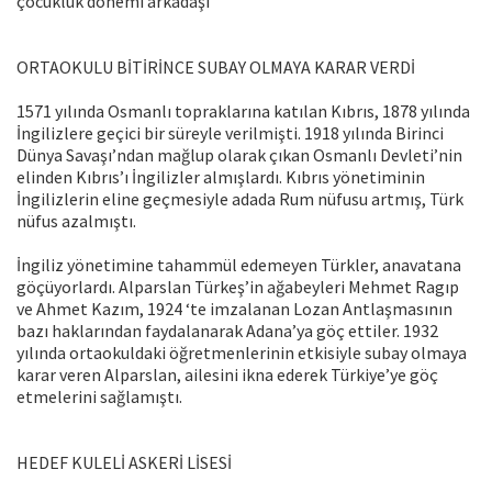
çocukluk dönemi arkadaşı
ORTAOKULU BİTİRİNCE SUBAY OLMAYA KARAR VERDİ
1571 yılında Osmanlı topraklarına katılan Kıbrıs, 1878 yılında
İngilizlere geçici bir süreyle verilmişti. 1918 yılında Birinci
Dünya Savaşı’ndan mağlup olarak çıkan Osmanlı Devleti’nin
elinden Kıbrıs’ı İngilizler almışlardı. Kıbrıs yönetiminin
İngilizlerin eline geçmesiyle adada Rum nüfusu artmış, Türk
nüfus azalmıştı.
İngiliz yönetimine tahammül edemeyen Türkler, anavatana
göçüyorlardı. Alparslan Türkeş’in ağabeyleri Mehmet Ragıp
ve Ahmet Kazım, 1924 ‘te imzalanan Lozan Antlaşmasının
bazı haklarından faydalanarak Adana’ya göç ettiler. 1932
yılında ortaokuldaki öğretmenlerinin etkisiyle subay olmaya
karar veren Alparslan, ailesini ikna ederek Türkiye’ye göç
etmelerini sağlamıştı.
HEDEF KULELİ ASKERİ LİSESİ