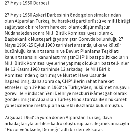
27 Mayıs 1960 Darbesi
27 Mayıs 1960 Askeri Darbesinin önde gelen simalarından
olan Alparslan Türkeş, bu hareketi partilerüstü ve milli birliği
sağlayacak bir reform hareketi olarak düşünmüştür.
Müdahaleden sonra Milli Birlik Komitesi üyesi olarak,
Başbakanlık Müsteşarlığı yapmıştır. Görevde bulunduğu 27
Mayıs 1960-25 Eylül 1960 tarihleri arasında, ülke ve kültür
bütünlüğü kanun tasarısını ve Devlet Planlama Teşkilatı
kanun tasarısını kanunlaştırmıştır.CHP’li bazı politikacıların
Milli Birlik Komitesi üyelerine yapmış oldukları bazı telkinler
ile 13 Kasım 1960 tarihinde 13 arkadaşı ile Mili Birlik
Komitesi’nden çıkarılmış ve Mürtet Hava Üssünde
hapsedilmiş, daha sonra da, CHP’lilerin rahat hareket
etmeleri için 19 Kasım 1960‘ta Türkiye’den, hükümet müşaviri
görevi ile Hindistan Yeni Delhi’ye mecburi ikâmetgah olarak
gönderilmiştir. Alparslan Türkeş Hindistan’da iken hükümet
yöneticilerine mektuplarla sürekli ikazlarda bulunmuştur.
23 Şubat 1963‘ta yurda dönen Alparslan Türkeş, dava
arkadaşlarıyla birlikte kadro oluşturup partileşmek amacıyla
"Huzur ve Yükseliş Derneği" adlı bir dernek kurar.