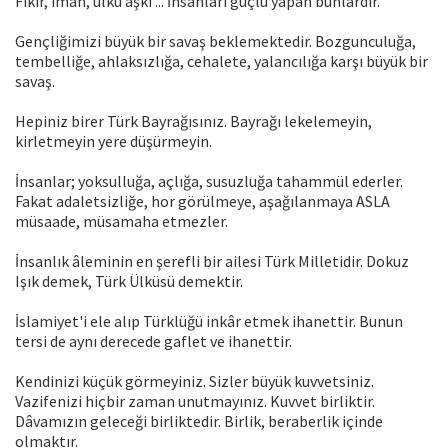
Fikir, iman, ülkü aşkı ... İnsanları güçlü yapan bunlardır.
Gençliğimizi büyük bir savaş beklemektedir. Bozgunculuğa,
tembelliğe, ahlaksızlığa, cehalete, yalancılığa karşı büyük bir
savaş.
Hepiniz birer Türk Bayrağısınız. Bayrağı lekelemeyin,
kirletmeyin yere düşürmeyin.
İnsanlar; yoksulluğa, açlığa, susuzluğa tahammül ederler.
Fakat adaletsizliğe, hor görülmeye, aşağılanmaya ASLA
müsaade, müsamaha etmezler.
İnsanlık âleminin en şerefli bir ailesi Türk Milletidir. Dokuz
Işık demek, Türk Ülküsü demektir.
İslamiyet'i ele alıp Türklüğü inkâr etmek ihanettir. Bunun
tersi de aynı derecede gaflet ve ihanettir.
Kendinizi küçük görmeyiniz. Sizler büyük kuvvetsiniz.
Vazifenizi hiçbir zaman unutmayınız. Kuvvet birliktir.
Dâvamızın geleceği birliktedir. Birlik, beraberlik içinde
olmaktır.