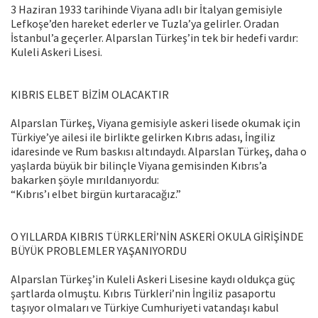
3 Haziran 1933 tarihinde Viyana adlı bir İtalyan gemisiyle
Lefkoşe’den hareket ederler ve Tuzla’ya gelirler. Oradan
İstanbul’a geçerler. Alparslan Türkeş’in tek bir hedefi vardır:
Kuleli Askeri Lisesi.
KIBRIS ELBET BİZİM OLACAKTIR
Alparslan Türkeş, Viyana gemisiyle askeri lisede okumak için
Türkiye’ye ailesi ile birlikte gelirken Kıbrıs adası, İngiliz
idaresinde ve Rum baskısı altındaydı. Alparslan Türkeş, daha o
yaşlarda büyük bir bilinçle Viyana gemisinden Kıbrıs’a
bakarken şöyle mırıldanıyordu:
“Kıbrıs’ı elbet birgün kurtaracağız.”
O YILLARDA KIBRIS TÜRKLERİ’NİN ASKERİ OKULA GİRİŞİNDE
BÜYÜK PROBLEMLER YAŞANIYORDU
Alparslan Türkeş’in Kuleli Askeri Lisesine kaydı oldukça güç
şartlarda olmuştu. Kıbrıs Türkleri’nin İngiliz pasaportu
taşıyor olmaları ve Türkiye Cumhuriyeti vatandaşı kabul