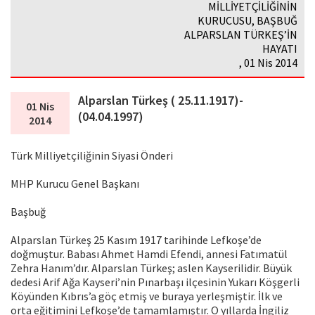
MİLLİYETÇİLİĞİNİN
KURUCUSU, BAŞBUĞ
ALPARSLAN TÜRKEŞ’İN
HAYATI
, 01 Nis 2014
Alparslan Türkeş ( 25.11.1917)-
01 Nis
(04.04.1997)
2014
Türk Milliyetçiliğinin Siyasi Önderi
MHP Kurucu Genel Başkanı
Başbuğ
Alparslan Türkeş 25 Kasım 1917 tarihinde Lefkoşe’de
doğmuştur. Babası Ahmet Hamdi Efendi, annesi Fatımatül
Zehra Hanım’dır. Alparslan Türkeş; aslen Kayserilidir. Büyük
dedesi Arif Ağa Kayseri’nin Pınarbaşı ilçesinin Yukarı Köşgerli
Köyünden Kıbrıs’a göç etmiş ve buraya yerleşmiştir. İlk ve
orta eğitimini Lefkoşe’de tamamlamıştır. O yıllarda İngiliz