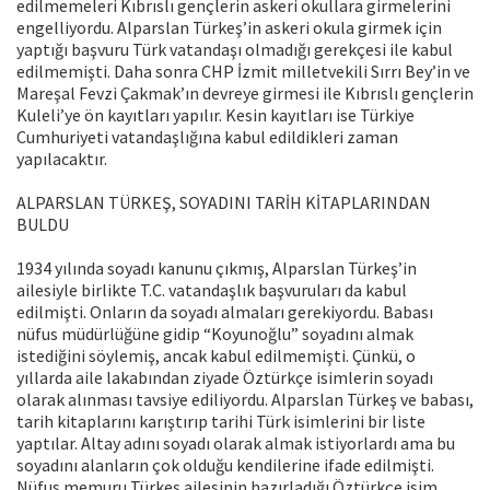
edilmemeleri Kıbrıslı gençlerin askeri okullara girmelerini
engelliyordu. Alparslan Türkeş’in askeri okula girmek için
yaptığı başvuru Türk vatandaşı olmadığı gerekçesi ile kabul
edilmemişti. Daha sonra CHP İzmit milletvekili Sırrı Bey’in ve
Mareşal Fevzi Çakmak’ın devreye girmesi ile Kıbrıslı gençlerin
Kuleli’ye ön kayıtları yapılır. Kesin kayıtları ise Türkiye
Cumhuriyeti vatandaşlığına kabul edildikleri zaman
yapılacaktır.
ALPARSLAN TÜRKEŞ, SOYADINI TARİH KİTAPLARINDAN
BULDU
1934 yılında soyadı kanunu çıkmış, Alparslan Türkeş’in
ailesiyle birlikte T.C. vatandaşlık başvuruları da kabul
edilmişti. Onların da soyadı almaları gerekiyordu. Babası
nüfus müdürlüğüne gidip “Koyunoğlu” soyadını almak
istediğini söylemiş, ancak kabul edilmemişti. Çünkü, o
yıllarda aile lakabından ziyade Öztürkçe isimlerin soyadı
olarak alınması tavsiye ediliyordu. Alparslan Türkeş ve babası,
tarih kitaplarını karıştırıp tarihi Türk isimlerini bir liste
yaptılar. Altay adını soyadı olarak almak istiyorlardı ama bu
soyadını alanların çok olduğu kendilerine ifade edilmişti.
Nüfus memuru Türkeş ailesinin hazırladığı Öztürkçe isim