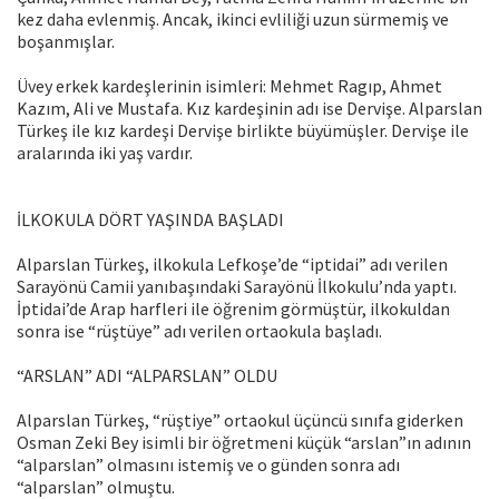
kez daha evlenmiş. Ancak, ikinci evliliği uzun sürmemiş ve
boşanmışlar.
Üvey erkek kardeşlerinin isimleri: Mehmet Ragıp, Ahmet
Kazım, Ali ve Mustafa. Kız kardeşinin adı ise Dervişe. Alparslan
Türkeş ile kız kardeşi Dervişe birlikte büyümüşler. Dervişe ile
aralarında iki yaş vardır.
İLKOKULA DÖRT YAŞINDA BAŞLADI
Alparslan Türkeş, ilkokula Lefkoşe’de “iptidai” adı verilen
Sarayönü Camii yanıbaşındaki Sarayönü İlkokulu’nda yaptı.
İptidai’de Arap harfleri ile öğrenim görmüştür, ilkokuldan
sonra ise “rüştüye” adı verilen ortaokula başladı.
“ARSLAN” ADI “ALPARSLAN” OLDU
Alparslan Türkeş, “rüştiye” ortaokul üçüncü sınıfa giderken
Osman Zeki Bey isimli bir öğretmeni küçük “arslan”ın adının
“alparslan” olmasını istemiş ve o günden sonra adı
“alparslan” olmuştu.