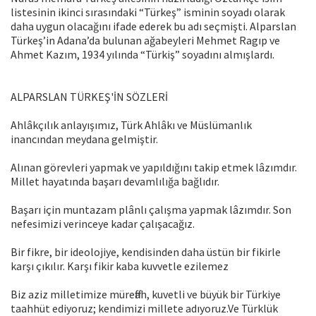
listesinin ikinci sırasındaki “Türkeş” isminin soyadı olarak
daha uygun olacağını ifade ederek bu adı seçmişti. Alparslan
Türkeş’in Adana’da bulunan ağabeyleri Mehmet Ragıp ve
Ahmet Kazım, 1934 yılında “Türkiş” soyadını almışlardı.
ALPARSLAN TÜRKEŞ'İN SÖZLERİ
Ahlâkçılık anlayışımız, Türk Ahlâkı ve Müslümanlık
inancından meydana gelmiştir.
Alınan görevleri yapmak ve yapıldığını takip etmek lâzımdır.
Millet hayatında başarı devamlılığa bağlıdır.
Başarı için muntazam plânlı çalışma yapmak lâzımdır. Son
nefesimizi verinceye kadar çalışacağız.
Bir fikre, bir ideolojiye, kendisinden daha üstün bir fikirle
karşı çıkılır. Karşı fikir kaba kuvvetle ezilemez
Biz aziz milletimize müreffah, kuvetli ve büyük bir Türkiye
taahhüt ediyoruz; kendimizi millete adıyoruz.Ve Türklük