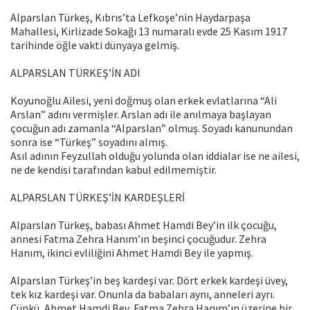
Alparslan Türkeş, Kıbrıs’ta Lefkoşe’nin Haydarpaşa
Mahallesi, Kirlizade Sokağı 13 numaralı evde 25 Kasım 1917
tarihinde öğle vakti dünyaya gelmiş.
ALPARSLAN TÜRKEŞ’İN ADI
Koyunoğlu Ailesi, yeni doğmuş olan erkek evlatlarına “Ali
Arslan” adını vermişler. Arslan adı ile anılmaya başlayan
çocuğun adı zamanla “Alparslan” olmuş. Soyadı kanunundan
sonra ise “Türkeş” soyadını almış.
Asıl adının Feyzullah olduğu yolunda olan iddialar ise ne ailesi,
ne de kendisi tarafından kabul edilmemiştir.
ALPARSLAN TÜRKEŞ’İN KARDEŞLERİ
Alparslan Türkeş, babası Ahmet Hamdi Bey’in ilk çocuğu,
annesi Fatma Zehra Hanım’ın beşinci çocuğudur. Zehra
Hanım, ikinci evliliğini Ahmet Hamdi Bey ile yapmış.
Alparslan Türkeş’in beş kardeşi var. Dört erkek kardeşi üvey,
tek kız kardeşi var. Onunla da babaları aynı, anneleri ayrı.
Çünkü, Ahmet Hamdi Bey, Fatma Zehra Hanım’ın üzerine bir