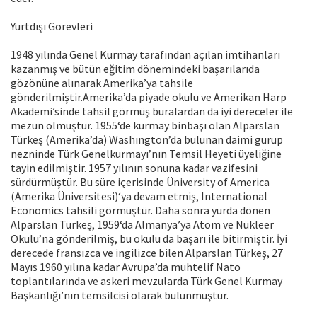
Yurtdışı Görevleri
1948 yılında Genel Kurmay tarafından açılan imtihanları
kazanmış ve bütün eğitim dönemindeki başarılarıda
gözönüne alınarak Amerika’ya tahsile
gönderilmiştir.Amerika’da piyade okulu ve Amerikan Harp
Akademi’sinde tahsil görmüş buralardan da iyi dereceler ile
mezun olmuştur. 1955‘de kurmay binbaşı olan Alparslan
Türkeş (Amerika’da) Washıngton’da bulunan daimi gurup
nezninde Türk Genelkurmayı’nın Temsil Heyeti üyeliğine
tayin edilmiştir. 1957 yılının sonuna kadar vazifesini
sürdürmüştür. Bu süre içerisinde Üniversity of America
(Amerika Üniversitesi)‘ya devam etmiş, International
Economics tahsili görmüştür. Daha sonra yurda dönen
Alparslan Türkeş, 1959‘da Almanya’ya Atom ve Nükleer
Okulu’na gönderilmiş, bu okulu da başarı ile bitirmiştir. İyi
derecede fransızca ve ingilizce bilen Alparslan Türkeş, 27
Mayıs 1960 yılına kadar Avrupa’da muhtelif Nato
toplantılarında ve askeri mevzularda Türk Genel Kurmay
Başkanlığı’nın temsilcisi olarak bulunmuştur.