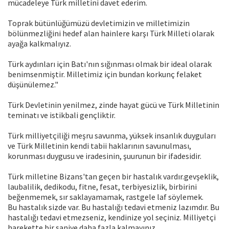
mücadeleye Türk milletini davet ederim.
Toprak bütünlüğümüzü devletimizin ve milletimizin
bölünmezliğini hedef alan hainlere karşı Türk Milleti olarak
ayağa kalkmalıyız.
Türk aydınları için Batı'nın sığınması olmak bir ideal olarak
benimsenmiştir. Milletimiz için bundan korkunç felaket
düşünülemez."
Türk Devletinin yenilmez, zinde hayat gücü ve Türk Milletinin
teminatı ve istikbali gençliktir.
Türk milliyetçiliği meşru savunma, yüksek insanlık duyguları
ve Türk Milletinin kendi tabii haklarının savunulması,
korunması duygusu ve iradesinin, şuurunun bir ifadesidir.
Türk milletine Bizans'tan geçen bir hastalık vardır.gevşeklik,
laubalilik, dedikodu, fitne, fesat, terbiyesizlik, birbirini
beğenmemek, sır saklayamamak, rastgele laf söylemek.
Bu hastalık sizde var. Bu hastalığı tedavi etmeniz lazımdır. Bu
hastalığı tedavi etmezseniz, kendinize yol seçiniz. Milliyetçi
harekette bir saniye daha fazla kalmayınız.