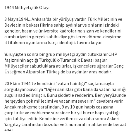
1944 Milliyetçilik Olayı
3 Mayıs1944... Ankara'da bir yürüyüş vardır. Türk Milletinin ve
Devletinin bekası fikrine sahip aydınlar ve onların izindeki
gençler, basın ve üniversite kadrolarına sızan ve kendilerini
cumhuriyetin gerçek sahibi diye gösteren dönme-devşirme
ittifakının oyunlarına karşı ideolojik tavrını koyar.
Yürüyüşten sonra bir grup milliyetçi aydın tutuklanır.CHP
faşizminin açtığı Türkçülük-Turancılık Davası başlar.
Milliyetçiler tabutluklara atılırlar, işkencelere uğrarlar.Genç
Üsteğmen Alparslan Türkeş de bu aydınlar arasındadır.
20 Ekim 1944'te kendisini "vatan hainliği" suçlamasıyla
sorgulayan Savcı’ya "Diğer sanıklar gibi bana da vatan hainliği
suçu isnad edilmiştir. Bunu şiddetle redderim. Ben yeryüzünde
herşeyden çok milletimi ve vatanımı severim" cevabını verir.
Ancak mahkeme tarafından, 9 ay 10 gün hapis cezasına
çarptırılır ve mahkeme süresince bir yıl hücre hapsi yattığı
için tahliye edilir. Kendisine verilen ceza daha sonra Askeri
Yargıtay tarafından bozulur ve 2 numaralı mahkemede beraat
eder.