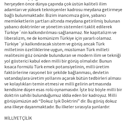
herşeyden önce dünya çapında çok üstün kaliteli ilim
adamları ve yüksek teknisyenler kadrosu meydana getirmeye
bağlı bulunmaktadır. Bizim inancımıza göre, yabancı
memleketlerin şartları altında meydana getirilmiş bulunan
yabancı doktrinler ve yönetim sistemleri taklit edilerek
Türkiye´nin kalkındırılması sağlanamaz. Ne kapitalizm ve
liberalizm, ne de komünizm Türkiye için yararlı olamaz.
Türkiye´yi kalkındıracak sistem ve görüş ancak Türk
milletinin özelliklerine uygun, müslüman Türk milleti
realitesini göz önünde bulunduran ve modern ilim ve tekniği
yol gösterici kabul eden milli bir görüş olmalıdır. Bunun
kısaca formülü Türk emek potansiyelinin, milli üretim
faktörlerine rasyonel bir şekilde bağlanması, devletin
vatandaşlara üretim yollarını açarak bütün tedbirleri alması
ve kolaylıkları temin etmesi ve milli gelirin artmasında
kendisine düşen esas rolü oynamasıdır. İşte biz böyle milli bir
doktrin sahibi bulunduğumuz iddia eden bir kadroyuz. Milli
görüşümüzün adı “Dokuz Işık Doktrini” dir. Bu görüş dokuz
ana ilkeye dayanmaktadır. Bu ilkeler sırasıyla şunlardır:
MİLLİYETÇİLİK