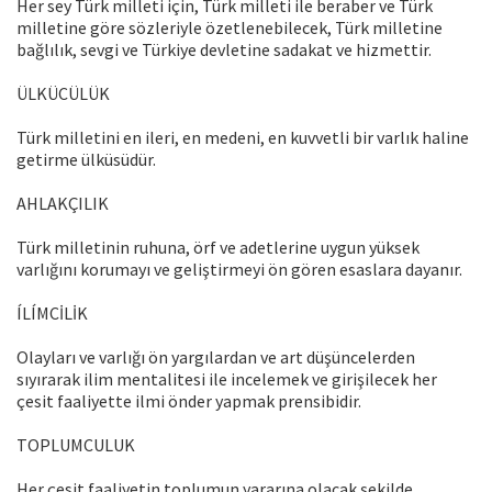
Her sey Türk milleti için, Türk milleti ile beraber ve Türk
milletine göre sözleriyle özetlenebilecek, Türk milletine
bağlılık, sevgi ve Türkiye devletine sadakat ve hizmettir.
ÜLKÜCÜLÜK
Türk milletini en ileri, en medeni, en kuvvetli bir varlık haline
getirme ülküsüdür.
AHLAKÇILIK
Türk milletinin ruhuna, örf ve adetlerine uygun yüksek
varlığını korumayı ve geliştirmeyi ön gören esaslara dayanır.
ÍLÍMCİLİK
Olayları ve varlığı ön yargılardan ve art düşüncelerden
sıyırarak ilim mentalitesi ile incelemek ve girişilecek her
çesit faaliyette ilmi önder yapmak prensibidir.
TOPLUMCULUK
Her çesit faaliyetin toplumun yararına olacak şekilde