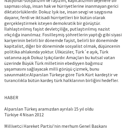
Nasyonal-sosyalizim ve faşizim, kapitalizmin dejenere bir
sapması olup, insan hak ve hürriyetlerine inanmayan gerici
diktatörlüklerdir. Dokuz Işık ise, insan sevgi ve saygısına
dayanır, ferdi ve iktisadi hürriyetleri bir bütün olarak
gerçekleştirmek isteyen demokratik bir görüştür.
İlahlaştırılmış faşist devletçiliğe, putlaştırılmış nazist
ırkçılığa inanılmaz. Fosilleşmiş şöhretlerin yaptığı gibi siyasi
kariyerinin belirli bir dönemde faşist, belirli bir döneminde
kapitalist, diğer bir döneminde sosyalist olmak, düşüncenin
politika ahlakında yoktur. Ülkücüler, Türk´e aşık, Türk
vatanına aşık Dokuz Işıkçılardır. Amaçları bu kutsal vatan
üzerinde Büyük Türk milletinin ebediyyen bağımsız
yaşamasını sağlayacak milli görüşü çizmek, bunu
savunmaktır.Alparslan Türkeşe göre Türk Kürt kardeştir ve
turancılıkla bütün kardeş türk halklarının birliğini hedefler.
HABER
Alparslan Türkeş aramızdan ayrılalı 15 yıl oldu
Türkiye 4 Nisan 2012
Milliyetçi Hareket Partisi'nin merhum Genel Başkanı