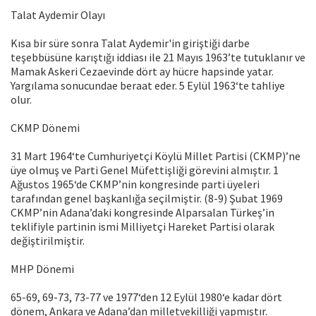
Talat Aydemir Olayı
Kısa bir süre sonra Talat Aydemir'in giriştiği darbe
teşebbüsüne karıştığı iddiası ile 21 Mayıs 1963’te tutuklanır ve
Mamak Askeri Cezaevinde dört ay hücre hapsinde yatar.
Yargılama sonucundae beraat eder. 5 Eylül 1963‘te tahliye
olur.
CKMP Dönemi
31 Mart 1964‘te Cumhuriyetçi Köylü Millet Partisi (CKMP)’ne
üye olmuş ve Parti Genel Müfettişliği görevini almıştır. 1
Ağustos 1965‘de CKMP’nin kongresinde parti üyeleri
tarafından genel başkanlığa seçilmiştir. (8-9) Şubat 1969
CKMP’nin Adana’daki kongresinde Alparsalan Türkeş’in
teklifiyle partinin ismi Milliyetçi Hareket Partisi olarak
değiştirilmiştir.
MHP Dönemi
65-69, 69-73, 73-77 ve 1977‘den 12 Eylül 1980‘e kadar dört
dönem, Ankara ve Adana’dan milletvekilliği yapmıştır.