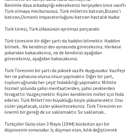
Benimle dava arkadaşlığı edecekseniz herşeyden önce vasıflı
Türk olmaya mecbursunuz. Türk milletini batıran,Bizans'ı
batıran,Osmanlı imparatorluğunu batıran hastalık budur.
Türk töresi, Türk ülküsünün ayrılmaz parçasıdır.
Türk töresinin bir diğer şartı da haddini bilmektir. Haddim
bilmek... Ne kendinizi dev aynasında göreceksiniz. Herkese
yukarıdan bakacaksınız, ne de kendinizi aşağıdan
göreceksiniz, aşağıdan bakacaksınız.
Türk Töresinin bir şartı da yüksek vazife duygusudur. Vazifeyi
her ne pahasına olursa olsun yapmaktır. Diğer bir şart,
toplum uğrunda her çeşit fedakârlığı yapmaktır. Millete
hizmet yolunda şahsi menfaatlerden, şahsi zevklerden
feragattir. Vazgeçmektir. Kişiler kendilerini millet için feda
ederler. Türk Milleti'nin büyüklüğü böyle yükselecektir. Onu
sizler yaşatacak, sizler yükselteceksiniz. Türk Töresinin en
önemli bir gereği de sır saklamaktır. Sır saklamak...
Türkçüler Günü olan 3 Mayıs (1944) büsbütün ayrı bir
düşüncenin sonucudur. İç düşman olan, kılık değiştirerek