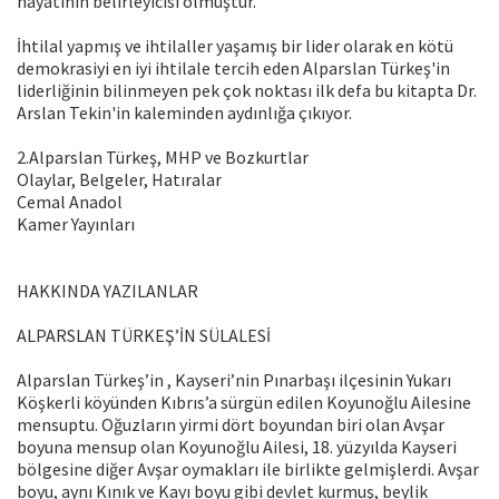
hayatının belirleyicisi olmuştur.
İhtilal yapmış ve ihtilaller yaşamış bir lider olarak en kötü
demokrasiyi en iyi ihtilale tercih eden Alparslan Türkeş'in
liderliğinin bilinmeyen pek çok noktası ilk defa bu kitapta Dr.
Arslan Tekin'in kaleminden aydınlığa çıkıyor.
2.Alparslan Türkeş, MHP ve Bozkurtlar
Olaylar, Belgeler, Hatıralar
Cemal Anadol
Kamer Yayınları
HAKKINDA YAZILANLAR
ALPARSLAN TÜRKEŞ’İN SÜLALESİ
Alparslan Türkeş’in , Kayseri’nin Pınarbaşı ilçesinin Yukarı
Köşkerli köyünden Kıbrıs’a sürgün edilen Koyunoğlu Ailesine
mensuptu. Oğuzların yirmi dört boyundan biri olan Avşar
boyuna mensup olan Koyunoğlu Ailesi, 18. yüzyılda Kayseri
bölgesine diğer Avşar oymakları ile birlikte gelmişlerdi. Avşar
boyu, aynı Kınık ve Kayı boyu gibi devlet kurmuş, beylik