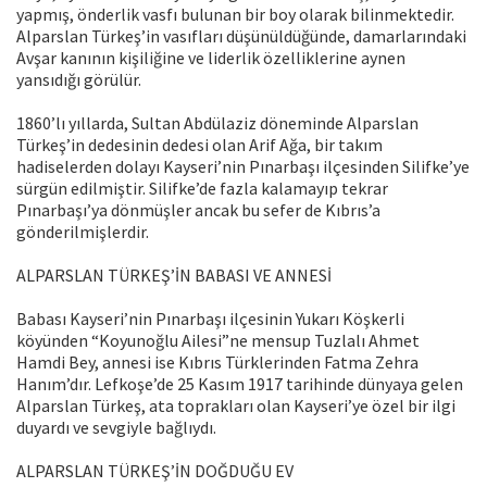
yapmış, önderlik vasfı bulunan bir boy olarak bilinmektedir.
Alparslan Türkeş’in vasıfları düşünüldüğünde, damarlarındaki
Avşar kanının kişiliğine ve liderlik özelliklerine aynen
yansıdığı görülür.
1860’lı yıllarda, Sultan Abdülaziz döneminde Alparslan
Türkeş’in dedesinin dedesi olan Arif Ağa, bir takım
hadiselerden dolayı Kayseri’nin Pınarbaşı ilçesinden Silifke’ye
sürgün edilmiştir. Silifke’de fazla kalamayıp tekrar
Pınarbaşı’ya dönmüşler ancak bu sefer de Kıbrıs’a
gönderilmişlerdir.
ALPARSLAN TÜRKEŞ’İN BABASI VE ANNESİ
Babası Kayseri’nin Pınarbaşı ilçesinin Yukarı Köşkerli
köyünden “Koyunoğlu Ailesi”ne mensup Tuzlalı Ahmet
Hamdi Bey, annesi ise Kıbrıs Türklerinden Fatma Zehra
Hanım’dır. Lefkoşe’de 25 Kasım 1917 tarihinde dünyaya gelen
Alparslan Türkeş, ata toprakları olan Kayseri’ye özel bir ilgi
duyardı ve sevgiyle bağlıydı.
ALPARSLAN TÜRKEŞ’İN DOĞDUĞU EV