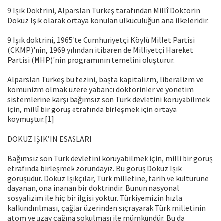
9 Işık Doktrini, Alparslan Türkeş tarafından Millî Doktorin
Dokuz Işık olarak ortaya konulan ülkücülüğün ana ilkeleridir.
9 Işık doktrini, 1965'te Cumhuriyetçi Köylü Millet Partisi
(CKMP)'nin, 1969 yılından itibaren de Milliyetçi Hareket
Partisi (MHP)'nin programının temelini oluşturur.
Alparslan Türkeş bu tezini, başta kapitalizm, liberalizm ve
komünizm olmak üzere yabancı doktorinler ve yönetim
sistemlerine karşı bağımsız son Türk devletini koruyabilmek
için, millî bir görüş etrafında birleşmek için ortaya
koymuştur.[1]
DOKUZ IŞIK’IN ESASLARI
Bağımsız son Türk devletini koruyabilmek için, milli bir görüş
etrafında birleşmek zorundayız. Bu görüş Dokuz Işık
görüşüdür. Dokuz Işıkçılar, Türk milletine, tarih ve kültürüne
dayanan, ona inanan bir doktrindir. Bunun nasyonal
sosyalizim ile hiç bir ilgisi yoktur. Türkiyemizin hızla
kalkındırılması, çağlar üzerinden sıçrayarak Türk milletinin
atom ve uzay çağına sokulması ile mümkündür. Bu da