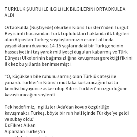
TÜRKLÜK ŞUURU İLE İLGİLİ İLK BİLGİLERİNİ ORTAOKULDA
ALDI
Ortaokulda (Rüştiyede) okurken Kıbrıs Türkleri’nden Turgut
Bey isimli hocasından Türk toplulukları hakkında ilk bilgileri
alan Alpaslan Türkeş; soydaşlarımızın esaret altında
yaşadıklarını duyunca 14-15 yaşlarındaki bir Türk gencinin
hassasiyetini taşıyarak milliyetçi duguları kabarmış ve Türk
Dünyası Ülkelerinin bağımsızlığına kavuşması gerektiği fikrini
ilk kez bu yıllarda benimsemişti.
“O, küçükken bile ruhunu sarmış olan Türklük ateşi ile
yanardı. Türkler’in Kıbrıs’ı mutlaka kurtaracağını hatta
kendisi büyüyünce asker olup Kıbrıs Türkleri’ni özgürlüğüne
kavuşturacağını söylerdi.
Tek hedefimiz, İngilizleri Ada’dan kovup özgürlüğe
kavuşmaktı. Türkeş, böyle bir ruh hali içinde Türkiye’ye geldi
ve subay oldu.”
Dr.Fikret Alkan
Alparslan Türkeş’in