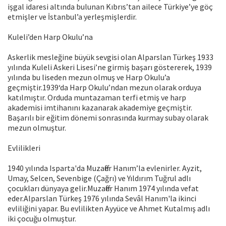
işgal idaresi altında bulunan Kıbrıs’tan ailece Türkiye’ye göç
etmişler ve İstanbul’a yerleşmişlerdir.
Kuleli’den Harp Okulu’na
Askerlik mesleğine büyük sevgisi olan Alparslan Türkeş 1933
yılında Kuleli Askeri Lisesi’ne girmiş başarı göstererek, 1939
yılında bu liseden mezun olmuş ve Harp Okulu’a
geçmiştir.1939‘da Harp Okulu’ndan mezun olarak orduya
katılmıştır. Orduda muntazaman terfi etmiş ve harp
akademisi imtihanını kazanarak akademiye geçmiştir.
Başarılı bir eğitim dönemi sonrasında kurmay subay olarak
mezun olmuştur.
Evlilikleri
1940 yılında Isparta'da Muzaffer Hanım’la evlenirler. Ayzit,
Umay, Selcen, Sevenbige (Çağrı) ve Yıldırım Tuğrul adlı
çocukları dünyaya gelir.Muzaffer Hanım 1974 yılında vefat
eder.Alparslan Türkeş 1976 yılında Sevâl Hanım'la ikinci
evliliğini yapar. Bu evlilikten Ayyüce ve Ahmet Kutalmış adlı
iki çocuğu olmuştur.