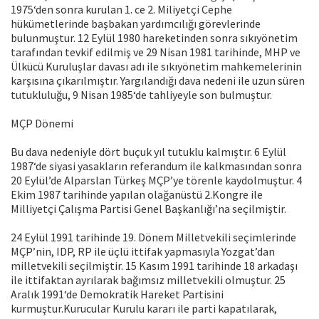
1975‘den sonra kurulan 1. ce 2. Miliyetçi Cephe
hükümetlerinde başbakan yardımcılığı görevlerinde
bulunmuştur. 12 Eylül 1980 hareketinden sonra sıkıyönetim
tarafından tevkif edilmiş ve 29 Nisan 1981 tarihinde, MHP ve
Ülkücü Kuruluşlar davası adı ile sıkıyönetim mahkemelerinin
karşısına çıkarılmıştır. Yargılandığı dava nedeni ile uzun süren
tutukluluğu, 9 Nisan 1985‘de tahliyeyle son bulmuştur.
MÇP Dönemi
Bu dava nedeniyle dört buçuk yıl tutuklu kalmıştır. 6 Eylül
1987‘de siyasi yasakların referandum ile kalkmasından sonra
20 Eylül’de Alparslan Türkeş MÇP’ye törenle kaydolmuştur. 4
Ekim 1987 tarihinde yapılan olağanüstü 2.Kongre ile
Milliyetçi Çalışma Partisi Genel Başkanlığı’na seçilmiştir.
24 Eylül 1991 tarihinde 19. Dönem Milletvekili seçimlerinde
MÇP’nin, IDP, RP ile üçlü ittifak yapmasıyla Yozgat’dan
milletvekili seçilmiştir. 15 Kasım 1991 tarihinde 18 arkadaşı
ile ittifaktan ayrılarak bağımsız milletvekili olmuştur. 25
Aralık 1991‘de Demokratik Hareket Partisini
kurmuştur.Kurucular Kurulu kararı ile parti kapatılarak,