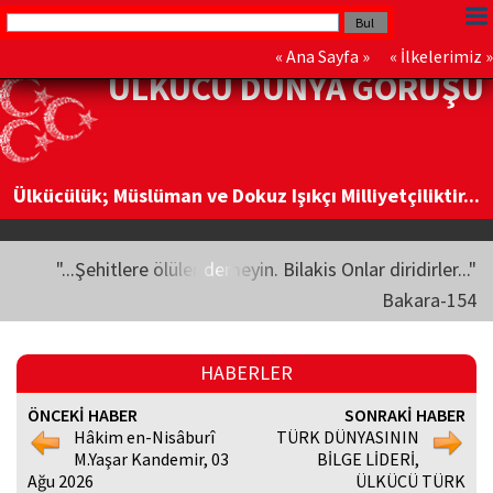
«
Ana Sayfa
» «
İlkelerimiz
»
ÜLKÜCÜ DÜNYA GÖRÜŞÜ
Ülkücülük; Müslüman ve Dokuz Işıkçı Milliyetçiliktir...
"...Şehitlere ölüler demeyin. Bilakis Onlar diridirler..."
Bakara-154
HABERLER
ÖNCEKİ HABER
SONRAKİ HABER
Hâkim en-Nisâburî
TÜRK DÜNYASININ
M.Yaşar Kandemir, 03
BİLGE LİDERİ,
Ağu 2026
ÜLKÜCÜ TÜRK