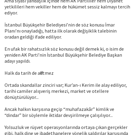
Ama siyasi yandaşlık içinde hem AK Partililer hem Diyanet
yetkilileri hem vekiller hem de hükümet sessiz kalmayı tercih
ediyor.
İstanbul Büyükşehir Belediyesi’nin de söz konusu İmar
Planı’nı onayladığı, hatta ilk olarak değişiklik talebinin
oradan geldiği ifade ediliyor.
En ufak bir rahatsızlık söz konusu değil demek ki, o isim de
yeniden AK Parti’nin İstanbul Büyükşehir Belediye Başkan
adayı yapıldı.
Halk da tarih de affetmez
Ortada skandallar zinciri var; Kur’an-ı Kerim ile alay ediliyor,
tarihi camiler alışveriş merkezi, market ve otellere
dönüştürülüyor...
Ancak halkın karşısına geçip “muhafazakâr” kimlik ve
“dindar” bir söylemle iktidar devşirilmeye çalışılıyor...
Yolsuzluk ve rüşvet operasyonlarında ortaya çıkan gerçekler
gibi, halk dine ve ibadethanelere yönelik saldırılar karşısında