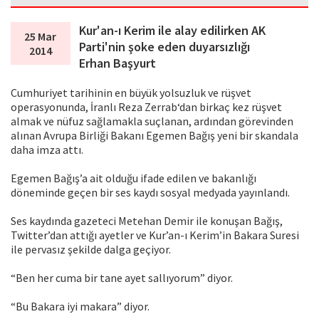
Kur'an-ı Kerim ile alay edilirken AK
25 Mar
Parti'nin şoke eden duyarsızlığı
2014
Erhan Başyurt
Cumhuriyet tarihinin en büyük yolsuzluk ve rüşvet
operasyonunda, İranlı Reza Zerrab‘dan birkaç kez rüşvet
almak ve nüfuz sağlamakla suçlanan, ardından görevinden
alınan Avrupa Birliği Bakanı Egemen Bağış yeni bir skandala
daha imza attı.
Egemen Bağış’a ait olduğu ifade edilen ve bakanlığı
döneminde geçen bir ses kaydı sosyal medyada yayınlandı.
Ses kaydında gazeteci Metehan Demir ile konuşan Bağış,
Twitter’dan attığı ayetler ve Kur’an-ı Kerim’in Bakara Suresi
ile pervasız şekilde dalga geçiyor.
“Ben her cuma bir tane ayet sallıyorum” diyor.
“Bu Bakara iyi makara” diyor.