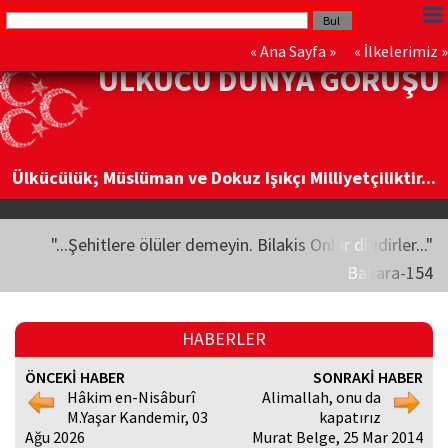
«
Ana Sayfa
» «
İlkelerimiz
»
ÜLKÜCÜ DÜNYA GÖRÜŞÜ
Ülkücülük; Müslüman ve Dokuz Işıkçı Milliyetçiliktir...
"...Şehitlere ölüler demeyin. Bilakis Onlar diridirler..."
Bakara-154
HABERLER
ÖNCEKİ HABER
SONRAKİ HABER
Hâkim en-Nisâburî
Alimallah, onu da
M.Yaşar Kandemir, 03
kapatırız
Ağu 2026
Murat Belge, 25 Mar 2014