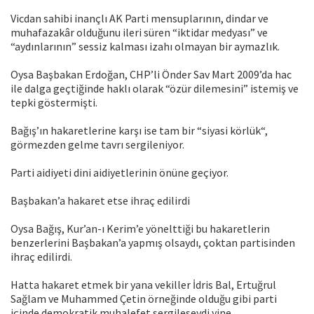
Vicdan sahibi inançlı AK Parti mensuplarının, dindar ve
muhafazakâr olduğunu ileri süren “iktidar medyası” ve
“aydınlarının” sessiz kalması izahı olmayan bir aymazlık.
Oysa Başbakan Erdoğan, CHP’li Önder Sav Mart 2009’da hac
ile dalga geçtiğinde haklı olarak “özür dilemesini” istemiş ve
tepki göstermişti.
Bağış’ın hakaretlerine karşı ise tam bir “siyasi körlük“,
görmezden gelme tavrı sergileniyor.
Parti aidiyeti dini aidiyetlerinin önüne geçiyor.
Başbakan’a hakaret etse ihraç edilirdi
Oysa Bağış, Kur’an-ı Kerim’e yönelttiği bu hakaretlerin
benzerlerini Başbakan’a yapmış olsaydı, çoktan partisinden
ihraç edilirdi.
Hatta hakaret etmek bir yana vekiller İdris Bal, Ertuğrul
Sağlam ve Muhammed Çetin örneğinde olduğu gibi parti
içinde demokratik muhalefet sergileseydi yine