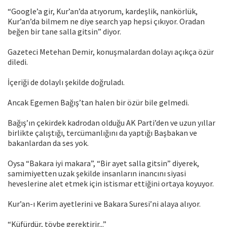
“Google’a gir, Kur’an’da atıyorum, kardeşlik, nankörlük,
Kur’an’da bilmem ne diye search yap hepsi çıkıyor. Oradan
beğen bir tane salla gitsin” diyor.
Gazeteci Metehan Demir, konuşmalardan dolayı açıkça özür
diledi.
İçeriği de dolaylı şekilde doğruladı.
Ancak Egemen Bağış’tan halen bir özür bile gelmedi.
Bağış’ın çekirdek kadrodan olduğu AK Parti’den ve uzun yıllar
birlikte çalıştığı, tercümanlığını da yaptığı Başbakan ve
bakanlardan da ses yok.
Oysa “Bakara iyi makara”, “Bir ayet salla gitsin” diyerek,
samimiyetten uzak şekilde insanların inancını siyasi
heveslerine alet etmek için istismar ettiğini ortaya koyuyor.
Kur’an-ı Kerim ayetlerini ve Bakara Suresi’ni alaya alıyor.
“Küfürdür, tövbe gerektirir...”