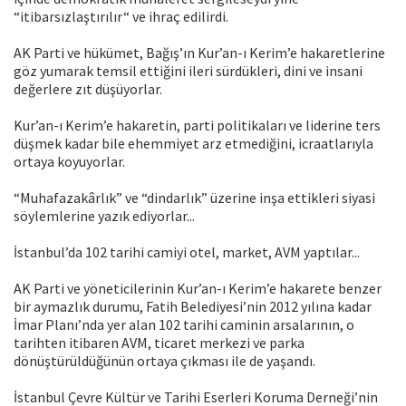
“itibarsızlaştırılır“ ve ihraç edilirdi.
AK Parti ve hükümet, Bağış’ın Kur’an-ı Kerim’e hakaretlerine
göz yumarak temsil ettiğini ileri sürdükleri, dini ve insani
değerlere zıt düşüyorlar.
Kur’an-ı Kerim’e hakaretin, parti politikaları ve liderine ters
düşmek kadar bile ehemmiyet arz etmediğini, icraatlarıyla
ortaya koyuyorlar.
“Muhafazakârlık” ve “dindarlık” üzerine inşa ettikleri siyasi
söylemlerine yazık ediyorlar...
İstanbul’da 102 tarihi camiyi otel, market, AVM yaptılar...
AK Parti ve yöneticilerinin Kur’an-ı Kerim’e hakarete benzer
bir aymazlık durumu, Fatih Belediyesi’nin 2012 yılına kadar
İmar Planı’nda yer alan 102 tarihi caminin arsalarının, o
tarihten itibaren AVM, ticaret merkezi ve parka
dönüştürüldüğünün ortaya çıkması ile de yaşandı.
İstanbul Çevre Kültür ve Tarihi Eserleri Koruma Derneği’nin