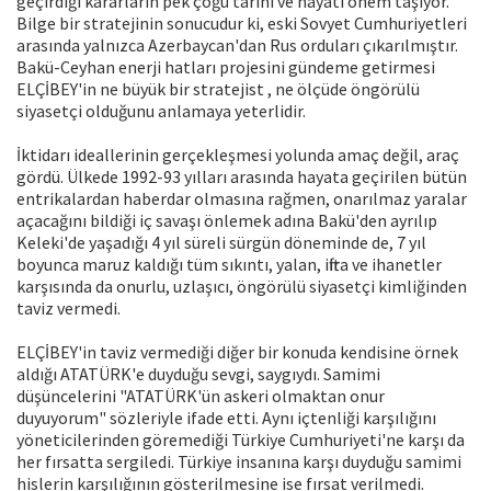
geçirdiği kararların pek çoğu tarihi ve hayati önem taşıyor.
Bilge bir stratejinin sonucudur ki, eski Sovyet Cumhuriyetleri
arasında yalnızca Azerbaycan'dan Rus orduları çıkarılmıştır.
Bakü-Ceyhan enerji hatları projesini gündeme getirmesi
ELÇİBEY'in ne büyük bir stratejist , ne ölçüde öngörülü
siyasetçi olduğunu anlamaya yeterlidir.
İktidarı ideallerinin gerçekleşmesi yolunda amaç değil, araç
gördü. Ülkede 1992-93 yılları arasında hayata geçirilen bütün
entrikalardan haberdar olmasına rağmen, onarılmaz yaralar
açacağını bildiği iç savaşı önlemek adına Bakü'den ayrılıp
Keleki'de yaşadığı 4 yıl süreli sürgün döneminde de, 7 yıl
boyunca maruz kaldığı tüm sıkıntı, yalan, iftira ve ihanetler
karşısında da onurlu, uzlaşıcı, öngörülü siyasetçi kimliğinden
taviz vermedi.
ELÇİBEY'in taviz vermediği diğer bir konuda kendisine örnek
aldığı ATATÜRK'e duyduğu sevgi, saygıydı. Samimi
düşüncelerini "ATATÜRK'ün askeri olmaktan onur
duyuyorum" sözleriyle ifade etti. Aynı içtenliği karşılığını
yöneticilerinden göremediği Türkiye Cumhuriyeti'ne karşı da
her fırsatta sergiledi. Türkiye insanına karşı duyduğu samimi
hislerin karşılığının gösterilmesine ise fırsat verilmedi.