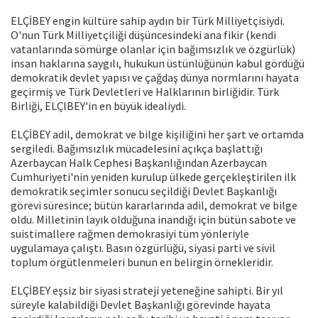
ELÇİBEY engin kültüre sahip aydın bir Türk Milliyetçisiydi.
O'nun Türk Milliyetçiliği düşüncesindeki ana fikir (kendi
vatanlarında sömürge olanlar için bağımsızlık ve özgürlük)
insan haklarına saygılı, hukukun üstünlüğünün kabul gördüğü
demokratik devlet yapısı ve çağdaş dünya normlarını hayata
geçirmiş ve Türk Devletleri ve Halklarının birliğidir. Türk
Birliği, ELÇlBEY'in en büyük idealiydi.
ELÇİBEY adil, demokrat ve bilge kişiliğini her şart ve ortamda
sergiledi. Bağımsızlık mücadelesini açıkça başlattığı
Azerbaycan Halk Cephesi Başkanlığından Azerbaycan
Cumhuriyeti'nin yeniden kurulup ülkede gerçekleştirilen ilk
demokratik seçimler sonucu seçildiği Devlet Başkanlığı
görevi süresince; bütün kararlarında adil, demokrat ve bilge
oldu. Milletinin layık olduğuna inandığı için bütün sabote ve
suistimallere rağmen demokrasiyi tüm yönleriyle
uygulamaya çalıştı. Basın özgürlüğü, siyasi parti ve sivil
toplum örgütlenmeleri bunun en belirgin örnekleridir.
ELÇİBEY eşsiz bir siyasi strateji yeteneğine sahipti. Bir yıl
süreyle kalabildiği Devlet Başkanlığı görevinde hayata