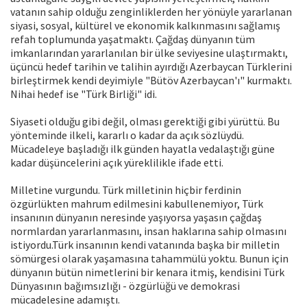
vatanın sahip olduğu zenginliklerden her yönüyle yararlanan
siyasi, sosyal, kültürel ve ekonomik kalkınmasını sağlamış
refah toplumunda yaşatmaktı. Çağdaş dünyanın tüm
imkanlarından yararlanılan bir ülke seviyesine ulaştırmaktı,
üçüncü hedef tarihin ve talihin ayırdığı Azerbaycan Türklerini
birleştirmek kendi deyimiyle "Bütöv Azerbaycan'ı" kurmaktı.
Nihai hedef ise "Türk Birliği" idi.
Siyaseti olduğu gibi değil, olması gerektiği gibi yürüttü. Bu
yönteminde ilkeli, kararlı o kadar da açık sözlüydü.
Mücadeleye başladığı ilk günden hayatla vedalaştığı güne
kadar düşüncelerini açık yüreklilikle ifade etti.
Milletine vurgundu. Türk milletinin hiçbir ferdinin
özgürlükten mahrum edilmesini kabullenemiyor, Türk
insanının dünyanın neresinde yaşıyorsa yaşasın çağdaş
normlardan yararlanmasını, insan haklarına sahip olmasını
istiyordu.Türk insanının kendi vatanında başka bir milletin
sömürgesi olarak yaşamasına tahammülü yoktu. Bunun için
dünyanın bütün nimetlerini bir kenara itmiş, kendisini Türk
Dünyasının bağımsızlığı - özgürlüğü ve demokrasi
mücadelesine adamıştı.