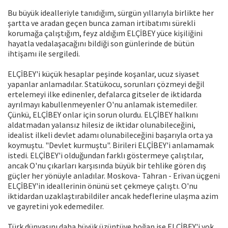
Bu büyük idealleriyle tanıdığım, sürgün yıllarıyla birlikte her
şartta ve aradan geçen bunca zaman irtibatımı sürekli
korumağa çalıştığım, feyz aldığım ELÇİBEY yüce kişiliğini
hayatla vedalaşacağını bildiği son günlerinde de bütün
ihtişamı ile sergiledi.
ELÇİBEY'i küçük hesaplar peşinde koşanlar, ucuz siyaset
yapanlar anlamadılar. Statükocu, sorunları çözmeyi değil
ertelemeyi ilke edinenler, defalarca gitseler de iktidarda
ayrılmayı kabullenmeyenler O'nu anlamak istemediler.
Çünkü, ELÇİBEY onlar için sorun olurdu. ELÇİBEY halkını
aldatmadan yalansız hilesiz de iktidar olunabileceğini,
idealist ilkeli devlet adamı olunabileceğini başarıyla orta ya
koymuştu. "Devlet kurmuştu". Birileri ELÇİBEY'i anlamamak
istedi. ELÇİBEY'i olduğundan farklı göstermeye çalıştılar,
ancak O'nu çıkarları karşısında büyük bir tehlike gören dış
güçler her yönüyle anladılar. Moskova- Tahran - Erivan üçgeni
ELÇİBEY'in ideallerinin önünü set çekmeye çalıştı. O'nu
iktidardan uzaklaştırabildiler ancak hedeflerine ulaşma azim
ve gayretini yok edemediler.
Türk dünyasını daha büyük üzüntüye boğan ise ELÇİBEY'i yok