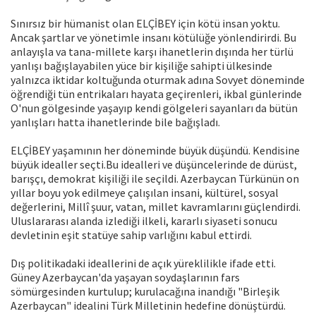
Sınırsız bir hümanist olan ELÇİBEY için kötü insan yoktu.
Ancak şartlar ve yönetimle insanı kötülüğe yönlendirirdi. Bu
anlayışla va tana-millete karşı ihanetlerin dışında her türlü
yanlışı bağışlayabilen yüce bir kişiliğe sahipti ülkesinde
yalnızca iktidar koltuğunda oturmak adına Sovyet döneminde
öğrendiği tün entrikaları hayata geçirenleri, ikbal günlerinde
O'nun gölgesinde yaşayıp kendi gölgeleri sayanları da bütün
yanlışları hatta ihanetlerinde bile bağışladı.
ELÇİBEY yaşamının her döneminde büyük düşündü. Kendisine
büyük idealler seçti.Bu idealleri ve düşüncelerinde de dürüst,
barışçı, demokrat kişiliği ile seçildi. Azerbaycan Türkünün on
yıllar boyu yok edilmeye çalışılan insani, kültürel, sosyal
değerlerini, Millî şuur, vatan, millet kavramlarını güçlendirdi.
Uluslararası alanda izlediği ilkeli, kararlı siyaseti sonucu
devletinin eşit statüye sahip varlığını kabul ettirdi.
Dış politikadaki ideallerini de açık yüreklilikle ifade etti.
Güney Azerbaycan'da yaşayan soydaşlarının fars
sömürgesinden kurtulup; kurulacağına inandığı "Birleşik
Azerbaycan" idealini Türk Milletinin hedefine dönüştürdü.