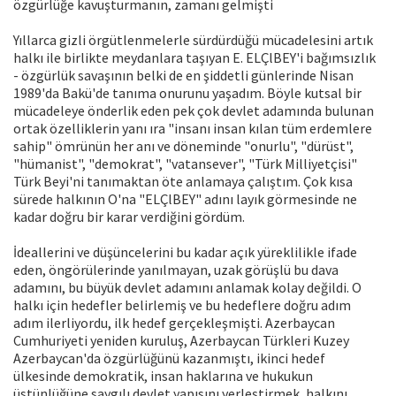
özgürlüğe kavuşturmanın, zamanı gelmişti
Yıllarca gizli örgütlenmelerle sürdürdüğü mücadelesini artık
halkı ile birlikte meydanlara taşıyan E. ELÇlBEY'i bağımsızlık
- özgürlük savaşının belki de en şiddetli günlerinde Nisan
1989'da Bakü'de tanıma onurunu yaşadım. Böyle kutsal bir
mücadeleye önderlik eden pek çok devlet adamında bulunan
ortak özelliklerin yanı ıra "insanı insan kılan tüm erdemlere
sahip" ömrünün her anı ve döneminde "onurlu", "dürüst",
"hümanist", "demokrat", "vatansever", "Türk Milliyetçisi"
Türk Beyi'ni tanımaktan öte anlamaya çalıştım. Çok kısa
sürede halkının O'na "ELÇlBEY" adını layık görmesinde ne
kadar doğru bir karar verdiğini gördüm.
İdeallerini ve düşüncelerini bu kadar açık yüreklilikle ifade
eden, öngörülerinde yanılmayan, uzak görüşlü bu dava
adamını, bu büyük devlet adamını anlamak kolay değildi. O
halkı için hedefler belirlemiş ve bu hedeflere doğru adım
adım ilerliyordu, ilk hedef gerçekleşmişti. Azerbaycan
Cumhuriyeti yeniden kuruluş, Azerbaycan Türkleri Kuzey
Azerbaycan'da özgürlüğünü kazanmıştı, ikinci hedef
ülkesinde demokratik, insan haklarına ve hukukun
üstünlüğüne saygılı devlet yapısını yerleştirmek, halkını