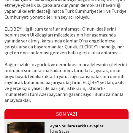
etmeye yönelik bu çabalara dünyanın demokrasi havariliği
yapan ülkelerin desteği hatta Türk Cumhuriyetleri ve Türkiye
Cumhuriyeti yöneticilerinin seyirci rolüydü.
ELÇİBEY'i ilgili tüm taraflar anlamıştı. O'nun ideallerini
benimseyen Ülküdaşları mücadelesinin her aşamasında
yanında yer almış, karşısında olanlar O'nu engellemeye
çalıştılarsa da başaramadılar. Çünkü, ELÇİBEY'i inandığı, her
güçten önce anlaması gereken halkı geçte olsa anlamıştı.
Bağımsızlık - özgürlük ve demokrasi mücadelesinin çilelerini
ömrünün son anlarına kadar omuzlarında taşıyarak, ömür
boyu büyük fedakarlıklarla yürüttüğü çalışmalarının önemli
sayılacak bölümünü başarıya ulaştıran ELÇİBEY yetkin, akılcı
ve gerçekçi siyaseti ile barışın, istikrarın, iktidarlı-
muhalefetli tüm Azerbaycan'ın garantisiydi. Bunu zamanla
anlayacaklar.
SON YAZI
Aynı Sorulara Farklı Cevaplar
İdris Savaş