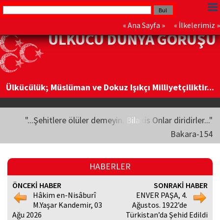
«
Ana Sayfa
» «
İlkelerimiz
»
ÜLKÜCÜ DÜNYA GÖRÜŞÜ
Ülkücülük; Müslüman ve Dokuz Işıkçı Milliyetçiliktir...
"...Şehitlere ölüler demeyin. Bilakis Onlar diridirler..."
Bakara-154
HABERLER
ÖNCEKİ HABER
SONRAKİ HABER
Hâkim en-Nisâburî
ENVER PAŞA, 4.
M.Yaşar Kandemir, 03
Ağustos. 1922’de
Ağu 2026
Türkistan’da Şehid Edildi