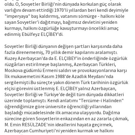
oldu. O, Sovyetler Birliği'nin dünyada korkulan güç olarak
varlığını devam ettirdiği 1970'li yıllardan beri kendi deyimiyle
"imperyaya" baş kaldırmış, vatanını sömürge - halkını köle
sayan Sovyetler'i dağıtmayı, bağımsız devletini yeniden
kurmayı, halkını özgürlüğe kavuşturmayı öncelikli amaç
edinmiş Ebülfeyz ELÇİBEY'di.
Sovyetler Birliği dünyanın değişen şartları karşısında daha
fazla direnememiş, 70 yıllık demir kapılarını aralamıştı.
Kuzey Azerbaycan'da da E. ELÇlBEY'in önderliğinde özgürlük
rüzgârları estirilmeye başlanmış, Azerbaycan Türkleri,
Moskova güdümlü Ermeni saldırı ve provokasyonlarına karşı
İlk mukavemetini Kasım 1988'de Azadlık Meydanı'nda
sergilemişti.Bu süreçte yakın dönem Türk tarihinin özgürlük
elçisi görevini üstlenmiş E. ELÇİBEY yalnız Azerbaycan,
Sovyetler Birliği ve Türkiye'de değil tüm dünyada dikkatleri
üzerinde toplamıştı. Kendi anlatımı "Tercüme-i Halinden"
öğrendiğimize göre üniversite öğrenciliği yıllarından
başladığı mücadelesinde ilk amacına ulaşıyordu. Dağılma
sürecine gören Sovyetlerin enkazından en az zararla çıkmak,
M. Emin RESÜLZADE'nin ideallerini hayata geçirmek,
Azerbaycan Cumhuriyeti'ni yeniden kurmak ve halkını