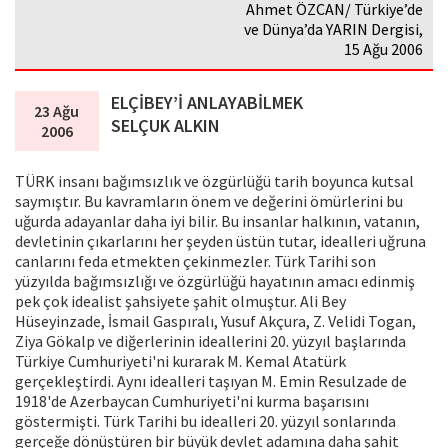
Ahmet ÖZCAN/ Türkiye’de
ve Dünya’da YARIN Dergisi,
15 Ağu 2006
ELÇİBEY’İ ANLAYABİLMEK
23 Ağu
SELÇUK ALKIN
2006
TÜRK insanı bağımsızlık ve özgürlüğü tarih boyunca kutsal
saymıştır. Bu kavramların önem ve değerini ömürlerini bu
uğurda adayanlar daha iyi bilir. Bu insanlar halkının, vatanın,
devletinin çıkarlarını her şeyden üstün tutar, idealleri uğruna
canlarını feda etmekten çekinmezler. Türk Tarihi son
yüzyılda bağımsızlığı ve özgürlüğü hayatının amacı edinmiş
pek çok idealist şahsiyete şahit olmuştur. Ali Bey
Hüseyinzade, İsmail Gaspıralı, Yusuf Akçura, Z. Velidi Togan,
Ziya Gökalp ve diğerlerinin ideallerini 20. yüzyıl başlarında
Türkiye Cumhuriyeti'ni kurarak M. Kemal Atatürk
gerçekleştirdi. Aynı idealleri taşıyan M. Emin Resulzade de
1918'de Azerbaycan Cumhuriyeti'ni kurma başarısını
göstermişti. Türk Tarihi bu idealleri 20. yüzyıl sonlarında
gerçeğe dönüştüren bir büyük devlet adamına daha şahit