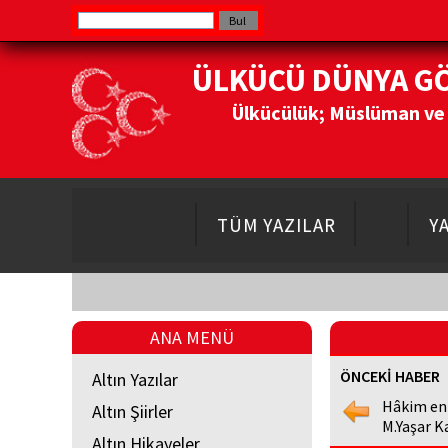
ÜLKÜCÜ DÜNYA G
Ülkücülük; Müslüman ve Do
TÜM YAZILAR
Y
ANA MENÜ
ÖNCEKİ HABER
Altın Yazılar
Hâkim en
Altın Şiirler
M.Yaşar K
Altın Hikayeler