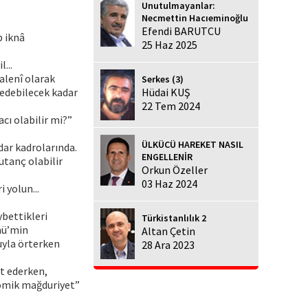
Unutulmayanlar:
Necmettin Hacıeminoğlu
Efendi BARUTCU
p iknâ
25 Haz 2025
...
 alenî olarak
Serkes (3)
 edebilecek kadar
Hüdai KUŞ
22 Tem 2024
cı olabilir mi?”
ÜLKÜCÜ HAREKET NASIL
dar kadrolarında.
ENGELLENİR
utanç olabilir
Orkun Özeller
03 Haz 2024
 yolun...
ybettikleri
Türkistanlılık 2
mü’min
Altan Çetin
uyla örterken
28 Ara 2023
et ederken,
-komik mağduriyet”