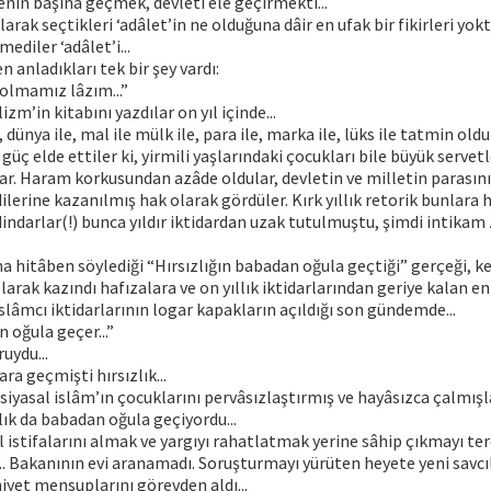
nin başına geçmek, devleti ele geçirmekti...
larak seçtikleri ‘adâlet’in ne olduğuna dâir en ufak bir fikirleri yokt
ediler ‘adâlet’i...
n anladıkları tek bir şey vardı:
 olmamız lâzım...”
zm’in kitabını yazdılar on yıl içinde...
e, dünya ile, mal ile mülk ile, para ile, marka ile, lüks ile tatmin oldul
güç elde ettiler ki, yirmili yaşlarındaki çocukları bile büyük servetl
r. Haram korkusundan azâde oldular, devletin ve milletin parasını
lerine kazanılmış hak olarak gördüler. Kırk yıllık retorik bunlara h
i dindarlar(!) bunca yıldır iktidardan uzak tutulmuştu, şimdi intikam
na hitâben söylediği “Hırsızlığın babadan oğula geçtiği” gerçeği, k
arak kazındı hafızalara ve on yıllık iktidarlarından geriye kalan en 
islâmcı iktidarlarının logar kapakların açıldığı son gündemde...
 oğula geçer...”
ruydu...
ra geçmişti hırsızlık...
siyasal islâm’ın çocuklarını pervâsızlaştırmış ve hayâsızca çalmışl
zlık da babadan oğula geçiyordu...
 istifalarını almak ve yargıyı rahatlatmak yerine sâhip çıkmayı te
.. Bakanının evi aranamadı. Soruşturmayı yürüten heyete yeni savcı
yet mensuplarını görevden aldı...