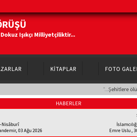
ÖRÜŞÜ
kuz Işıkçı Milliyetçiliktir...
AZARLAR
KİTAPLAR
FOTO GALE
"...Şehitlere öl
HABERLER
-Nisâburî
İslamcılığ
andemir, 03 Ağu 2026
Emre Uslu , 3