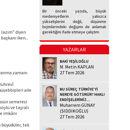
Bir önceki yazıda, büyük
medeniyetlerin yalnızca
yükselişlerini değil, düşünme
biçimlerindeki değişimi de anlamak
a lazım” diyen
gerektiğini ifade etmeye çalıştım.
başkanı iken...
YAZARLAR
BAKİ YEŞİLOĞLU
M. Metin KAPLAN
 uyanma zamanı
27 Tem 2026
zührevî
BU SÜREÇ TÜRKİYE’Yİ
müsebbipleri aile
NEREYE GÖTÜRÜR? HAKLI
ENDİŞELERİMİZ...
ssüsün semeresi
Muharrem GÜNAY
köylü ve taşralı
(SIDDIKOĞLU)
ve imkânı
27 Tem 2026
a büyüdüler, tek