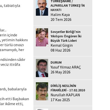
TÜRKEŞNAME /
u, tabiatıyla
ALPARSLAN TÜRKEŞ’İN
HAYATI
Halim Kaya
20 Tem 2026
ar...
Sovyetler Birliği'nin
erin içinde
Yıkılışını Öngören İki
, yetimin hakkını
Büyük Türk Lideri
er türlü cevazı
Kemal Girgin
 zamanıydı, her
08 Haz 2026
endisinden sâdır
DURUM
veciz itirâfa
Yusuf Yılmaz ARAÇ
26 May 2026
DİRİLİŞ NESLİNİN
ardı, babalarıyla
FİRARÎLERİ - 17.02.2010
Nurullah KAPLAN
rcih etti Başbakan
17 Kas 2025
lar ikâme etti,