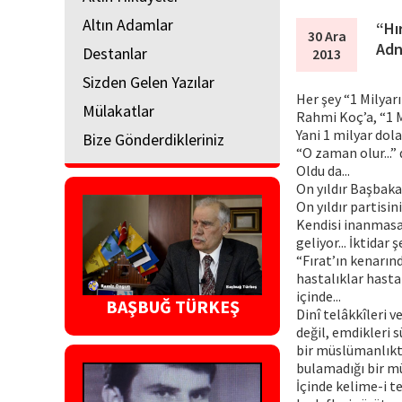
Altın Adamlar
“Hı
30 Ara
Adn
Destanlar
2013
Sizden Gelen Yazılar
Her şey “1 Milyar
Mülakatlar
Rahmi Koç’a, “1 M
Yani 1 milyar dolar
Bize Gönderdikleriniz
“O zaman olur...”
Oldu da...
On yıldır Başbakan
On yıldır partisini
Kendisi inanmasa
geliyor... İktidar 
“Fırat’ın kenarın
hastalıklar hasta
içinde...
BAŞBUĞ TÜRKEŞ
Dinî telâkkîleri v
değil, emdikleri s
bir müslümanlıktı
bulamadığı bir mü
İçinde kelime-i te