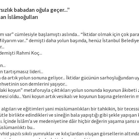
rsızlık babadan oğula geçer...”
an İslâmoğulları
ım var” cümlesiyle başlamıştı aslında... “İktidar olmak için çok par
ilyarım var...” demişti daha yolun başında, henüz İstanbul Belediye 
...
 demişti Rahmi Koç...
...
n tartışmasız lideri...
 da artık yolun sonuna geliyor... İktidar gücünün sarhoşluğundan
şehvetinin son demlerini yaşıyor...
daki koyun” metaforuyla çıktıkları yolun sonunda koyunun âkıbeti 
nesi oldu... Yani koyun artık vesikalı ve koyunun başına gelenlerin 
e algıları ve eğitimleri yani müslümanlıkları bir tahkikin, bir tece
ütle birlikte edindikleri ve sineğin bala yapıştığı gibi şekle yapışan 
. İçinde İslâm’a ve medeniyetine dâir hiçbir değerin yaşama şansı 
slümanlıktı bu...
vhid yazılı sıkılı yumruklar ve kılıçlardan oluşan görsellerin altınd