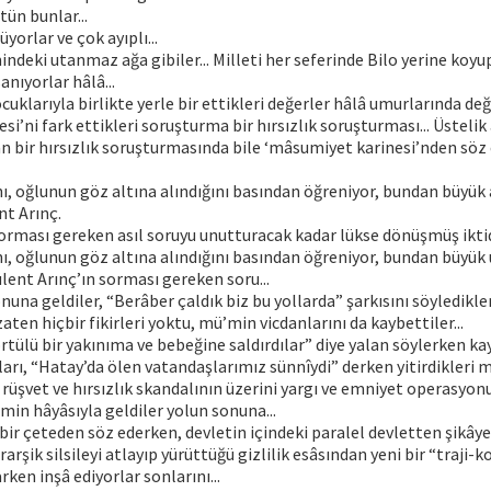
ütün bunlar...
yorlar ve çok ayıplı...
indeki utanmaz ağa gibiler... Milleti her seferinde Bilo yerine koyu
anıyorlar hâlâ...
cuklarıyla birlikte yerle bir ettikleri değerler hâlâ umurlarında değil
i’ni fark ettikleri soruşturma bir hırsızlık soruşturması... Üstelik
n bir hırsızlık soruşturmasında bile ‘mâsumiyet karinesi’nden söz
anı, oğlunun göz altına alındığını basından öğreniyor, bundan büyük a
nt Arınç.
orması gereken asıl soruyu unutturacak kadar lükse dönüşmüş ikti
anı, oğlunun göz altına alındığını basından öğreniyor, bundan büyük 
lent Arınç’ın sorması gereken soru...
nuna geldiler, “Berâber çaldık biz bu yollarda” şarkısını söyledikleri
ten hiçbir fikirleri yoktu, mü’min vicdanlarını da kaybettiler...
tülü bir yakınıma ve bebeğine saldırdılar” diye yalan söylerken ka
rı, “Hatay’da ölen vatandaşlarımız sünnîydi” derken yitirdikleri 
 rüşvet ve hırsızlık skandalının üzerini yargı ve emniyet operasyon
min hâyâsıyla geldiler yolun sonuna...
 bir çeteden söz ederken, devletin içindeki paralel devletten şikây
rarşik silsileyi atlayıp yürüttüğü gizlilik esâsından yeni bir “traji
ken inşâ ediyorlar sonlarını...