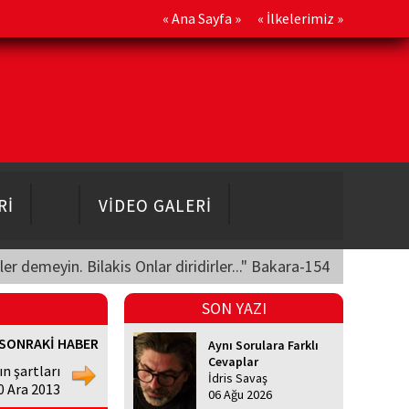
«
Ana Sayfa
» «
İlkelerimiz
»
Rİ
VİDEO GALERİ
üler demeyin. Bilakis Onlar diridirler..." Bakara-154
SON YAZI
SONRAKİ HABER
Aynı Sorulara Farklı
Cevaplar
ın şartları
İdris Savaş
0 Ara 2013
06 Ağu 2026