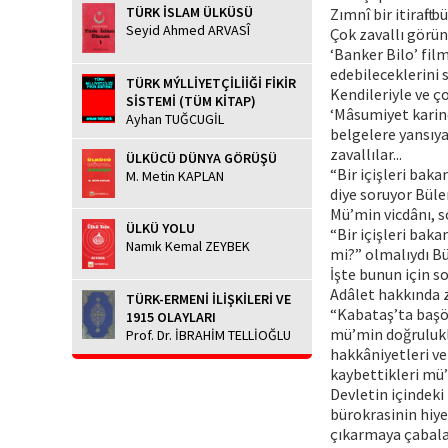
TÜRK İSLAM ÜLKÜSÜ
Zımnî bir itiraftı b
Seyid Ahmed ARVASÎ
Çok zavallı görünü
‘Banker Bilo’ film
edebileceklerini s
TÜRK MÝLLİYETÇİLİİĞİ FİKİR
Kendileriyle ve ço
SİSTEMİ (TÜM KİTAP)
‘Mâsumiyet karines
Ayhan TUĞCUGİL
belgelere yansıya
zavallılar...
ÜLKÜCÜ DÜNYA GÖRÜŞÜ
“Bir içişleri bak
M. Metin KAPLAN
diye soruyor Büle
Mü’min vicdânı, s
ÜLKÜ YOLU
“Bir içişleri bak
Namık Kemal ZEYBEK
mi?” olmalıydı Bü
İşte bunun için so
Adâlet hakkında za
TÜRK-ERMENİ İLİŞKİLERİ VE
“Kabataş’ta başör
1915 OLAYLARI
mü’min doğrulukla
Prof. Dr. İBRAHİM TELLİOĞLU
hakkâniyetleri ve
kaybettikleri mü’
Devletin içindeki
bürokrasinin hiye
çıkarmaya çabalar