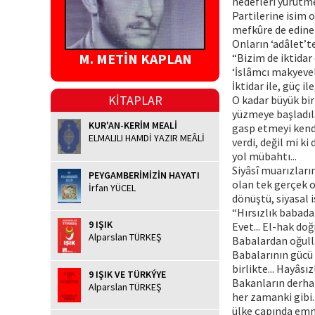
hedefleri yürütme
Partilerine isim o
mefkûre de edinem
Onların ‘adâlet’te
M. METİN KAPLAN
“Bizim de iktidar
‘İslâmcı makyeveli
İktidar ile, güç il
KİTAPLAR
O kadar büyük bir 
yüzmeye başladıla
KUR'AN-KERİM MEALİ
gasp etmeyi kendi
ELMALILI HAMDİ YAZIR MEÂLİ
verdi, değil mi k
yol mübahtı...
Siyâsî muarızları
PEYGAMBERİMİZİN HAYATI
olan tek gerçek ol
İrfan YÜCEL
dönüştü, siyasal 
“Hırsızlık babadan
9 IŞIK
Evet... El-hak doğ
Alparslan TÜRKEŞ
Babalardan oğulla
Babalarının gücü 
birlikte... Hayâsı
9 IŞIK VE TÜRKÝYE
Bakanların derhal
Alparslan TÜRKEŞ
her zamanki gibi.
ülke çapında emni