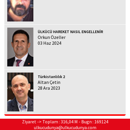
ÜLKÜCÜ HAREKET NASIL ENGELLENİR
Orkun Özeller
03 Haz 2024
Türkistanlılık 2
Altan Çetin
28 Ara 2023
Ziyaret -> Toplam : 316,04 M - Bugn : 169124
ulkucudunya@ulkucudunya.com