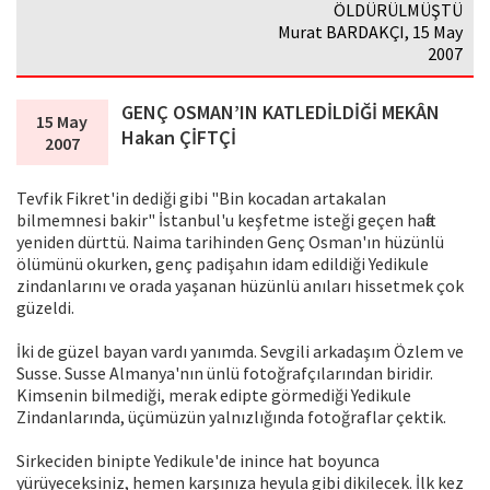
ÖLDÜRÜLMÜŞTÜ
Murat BARDAKÇI, 15 May
2007
GENÇ OSMAN’IN KATLEDİLDİĞİ MEKÂN
15 May
Hakan ÇİFTÇİ
2007
Tevfik Fikret'in dediği gibi "Bin kocadan artakalan
bilmemnesi bakir" İstanbul'u keşfetme isteği geçen hafta
yeniden dürttü. Naima tarihinden Genç Osman'ın hüzünlü
ölümünü okurken, genç padişahın idam edildiği Yedikule
zindanlarını ve orada yaşanan hüzünlü anıları hissetmek çok
güzeldi.
İki de güzel bayan vardı yanımda. Sevgili arkadaşım Özlem ve
Susse. Susse Almanya'nın ünlü fotoğrafçılarından biridir.
Kimsenin bilmediği, merak edipte görmediği Yedikule
Zindanlarında, üçümüzün yalnızlığında fotoğraflar çektik.
Sirkeciden binipte Yedikule'de inince hat boyunca
yürüyeceksiniz, hemen karşınıza heyula gibi dikilecek. İlk kez