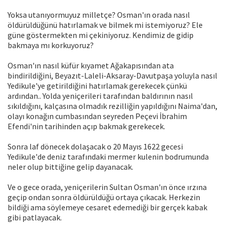
Yoksa utanıyormuyuz milletçe? Osman'ın orada nasıl
öldürüldüğünü hatırlamak ve bilmek mi istemiyoruz? Ele
güne göstermekten mi çekiniyoruz. Kendimiz de gidip
bakmaya mı korkuyoruz?
Osman'ın nasıl küfür kıyamet Ağakapısından ata
bindirildiğini, Beyazıt-Laleli-Aksaray-Davutpaşa yoluyla nasıl
Yedikule'ye getirildiğini hatırlamak gerekecek çünkü
ardından.. Yolda yeniçerileri tarafından baldırının nasıl
sıkıldığını, kalçasına olmadık rezilliğin yapıldığını Naima'dan,
olayı konağın cumbasından seyreden Peçevi İbrahim
Efendi'nin tarihinden açıp bakmak gerekecek.
Sonra laf dönecek dolaşacak o 20 Mayıs 1622 gecesi
Yedikule'de deniz tarafındaki mermer kulenin bodrumunda
neler olup bittiğine gelip dayanacak.
Ve o gece orada, yeniçerilerin Sultan Osman'ın önce ırzına
geçip ondan sonra öldürüldüğü ortaya çıkacak. Herkezin
bildiği ama söylemeye cesaret edemediği bir gerçek kabak
gibi patlayacak.