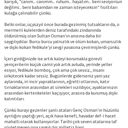
karışık, "canım... canımm... ruhum... hayatım... beni seviyorsun
değilmi... beni babamdan ne zaman isteyeceksin" fısıltıları
kulağa çalınabilir çünkü.
Belki onlar, üçyüzyıl önce burada gezinmiş tutsakların da, o
mermerli kulelerden deniz tarafındaki zindanında
öldürülmüş olan Sultan Osman'ın anısına daha bir
saygılıydılar. Burcu burcu yalnızlık ve ölüm kokan, umarsızlık
ve dışkı kokan Yedikule'yi sevgi yuvasına çevirmişlerdi çünkü.
İçeri girdiğinizde ise artık kaleyi korumakla görevli
yeniçerilerin küçük camii yok artık avluda, yerinde yeller
esiyor, Yedikule bomboş, çok ama çok sessiz., insanı
ürkütecek kadar sessiz. Bugünlerde giderseniz yani yaz
aylarında, iri incir yapraklarının, eğrelti otlarının, katır
tırnaklarının arasından at sinekleri vızıldıyor, ayaklarınızın
arasından kertenkeleler kaçışıyor, arasıra da kurumuş dışkı
kalıntıları.
Çünkü burayı gezenler şanlı ataları Genç Osman'ın hüzünlü
ayrılığını yaptığı yeri, açık hava kenefi, havadar def-i hacet
mahalli olarak kullanıyorlar. Tarihi çok seven atalarına laf
söyletmeyen ona saygılı bir milletiz hani.