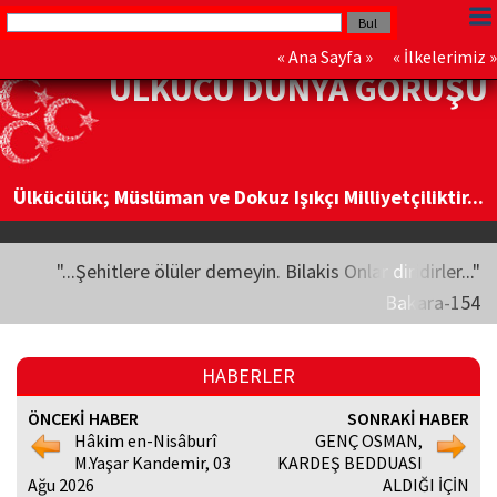
«
Ana Sayfa
» «
İlkelerimiz
»
ÜLKÜCÜ DÜNYA GÖRÜŞÜ
Ülkücülük; Müslüman ve Dokuz Işıkçı Milliyetçiliktir...
"...Şehitlere ölüler demeyin. Bilakis Onlar diridirler..."
Bakara-154
HABERLER
ÖNCEKİ HABER
SONRAKİ HABER
Hâkim en-Nisâburî
GENÇ OSMAN,
M.Yaşar Kandemir, 03
KARDEŞ BEDDUASI
Ağu 2026
ALDIĞI İÇİN