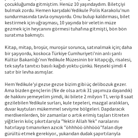
çocukluğumda gitmiştim. Henüz 10 yaşındaydım. Biletçiyi
bulmak zordu. Hemen karşıdaki Yedikule Polis Karakolu'nun
sundurmasında tavla oynuyordu. Onu bulup kaldırması, bilet
kestirmek için uğraşması, 10 yaşında bir veletin müze
gezmek için heycanını görmesi tuhafına gitmişti, bön bön
suratıma bakmıştı.
Kitap, mitap, broşür, muroşür sorunca, satınalmak için; daha
bir şaşıyordu, koskoca Türkiye Cumhuriyeti'nin anlı şanlı
Kültür Bakanlığı'nın Yedikule Müzesinin bir kitapçığı, risalesi,
tek sayfa tanıtıcı basılı kağıdı yoktu çünkü. Neyseki şimdi 4
satır bir levha asmışlar.
Hem Yedikule'yi gezse gezse bizim gibi üç delibozuk gezer.
Ama bizden gençlerin (Ne de olsa artık 31 yaşımıza dayandık)
de hakkını yemeyelim şimdi, iki bilete 2 milyon TL verip 8 saat
gezilebilen Yedikule surları, kule tepeleri, mazgal aralıkları,
duvar kuytuları mükemmel sevişme bölgeleri. Dapdaracık
merdivenlerden, bir zamanlar o artık erimiş taşları titreten
yiğitlerin kılıç şıkırtılarıyla "Yektir Allah Yek" naralarını
hatırlayıp tımanırken azıcık "öhhhöö öhhööö"falan diye
gürültü etmek gerekiyor., yukarıdan dudak şapırtılarıyla