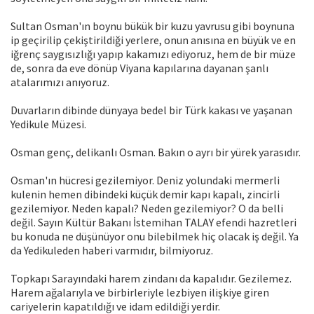
Sultan Osman'ın boynu bükük bir kuzu yavrusu gibi boynuna
ip geçirilip çekiştirildiği yerlere, onun anısına en büyük ve en
iğrenç saygısızlığı yapıp kakamızı ediyoruz, hem de bir müze
de, sonra da eve dönüp Viyana kapılarına dayanan şanlı
atalarımızı anıyoruz.
Duvarların dibinde dünyaya bedel bir Türk kakası ve yaşanan
Yedikule Müzesi.
Osman genç, delikanlı Osman. Bakın o ayrı bir yürek yarasıdır.
Osman'ın hücresi gezilemiyor. Deniz yolundaki mermerli
kulenin hemen dibindeki küçük demir kapı kapalı, zincirli
gezilemiyor. Neden kapalı? Neden gezilemiyor? O da belli
değil. Sayın Kültür Bakanı İstemihan TALAY efendi hazretleri
bu konuda ne düşünüyor onu bilebilmek hiç olacak iş değil. Ya
da Yedikuleden haberi varmıdır, bilmiyoruz.
Topkapı Sarayındaki harem zindanı da kapalıdır. Gezilemez.
Harem ağalarıyla ve birbirleriyle lezbiyen ilişkiye giren
cariyelerin kapatıldığı ve idam edildiği yerdir.