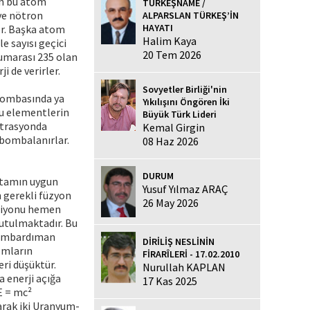
an bu atom
TÜRKEŞNAME /
ve nötron
ALPARSLAN TÜRKEŞ’İN
HAYATI
ler. Başka atom
Halim Kaya
e sayısı geçici
20 Tem 2026
numarası 235 olan
 de verirler.
Sovyetler Birliği'nin
 bombasında ya
Yıkılışını Öngören İki
bu elementlerin
Büyük Türk Lideri
ntrasyonda
Kemal Girgin
 bombalanırlar.
08 Haz 2026
DURUM
Ortamın uygun
Yusuf Yılmaz ARAÇ
 gerekli füzyon
26 May 2026
ksiyonu hemen
tutulmaktadır. Bu
 bombardıman
DİRİLİŞ NESLİNİN
omların
FİRARÎLERİ - 17.02.2010
eri düşüktür.
Nurullah KAPLAN
 enerji açığa
17 Kas 2025
E = mc²
arak iki Uranyum-