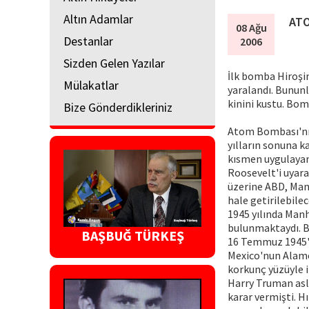
Altın Adamlar
ATO
08 Ağu
Destanlar
2006
Sizden Gelen Yazılar
İlk bomba Hiroşim
Mülakatlar
yaralandı. Bununl
kinini kustu. Bom
Bize Gönderdikleriniz
Atom Bombası'nın 
yılların sonuna k
kısmen uygulayan 
Roosevelt'i uyara
üzerine ABD, Manh
hale getirilebilec
1945 yılında Manh
bulunmaktaydı. Bu
BAŞBUĞ TÜRKEŞ
16 Temmuz 1945't
Mexico'nun Alamo
korkunç yüzüyle i
Harry Truman as
karar vermişti. H