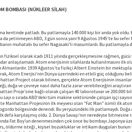
M BOMBASI (NÜKLEER SİLAH)
a kentinde patladı. Bu patlamayla 140.000 kişi bir anda yok oldu. B
a da yetinmeyen ABD, 3 gün sonra yani 9 Ağustos 1945'te bu sefer 
banın muhatabı bu sefer Nagasaki'li masumlardı. Bu patlamayla da 
fiziksel olarak icadı 1911 yılında gerçekleşmesine rağmen, gücü v
adar anlaşılamadı. Atom enerjisinin silahlarda kullanılmasını ilk o
Almanlardır. 1939 Ağustos'ta fizikçi Albert Einstein bir mektupl
rak, Atom Enerjisi'nin Dünya üzerindeki en etkili güç olduğunu bel
attan Project olarak bilinen, gerçekte Atom Enerjisinin insanları 
eği, doğa ve çevreye nasıl daha fazla zarar verebileceğini araştıran 
attan Proje'sine bağlı olarak çalışan 40 laborotuvar ve 200.000 b
 sayı o sırada ABD'deki tüm makine sektöründe çalışan işçi sayısın
e Manhattan Projesinin ilk meyvesi olan "Fat Man" isimli ilk a
gordo bölgesinde denendi. Bu yeryüzündeki ilk patlamaydı. Doğa 
lk defa karşılaşmış oldu. 2. Dünya Savaşı'nın neredeyse bitmesin
lında Fat Boy'un denenmesinden çok önce bu bombayı Japonya üz
ırs, öldürme isteği , kişisel bozukluklar ve intikam duyguları bunun