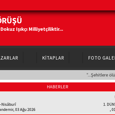
ÖRÜŞÜ
kuz Işıkçı Milliyetçiliktir...
AZARLAR
KİTAPLAR
FOTO GALE
"...Şehitlere öl
HABERLER
-Nisâburî
1. DÜN
andemir, 03 Ağu 2026
, 0