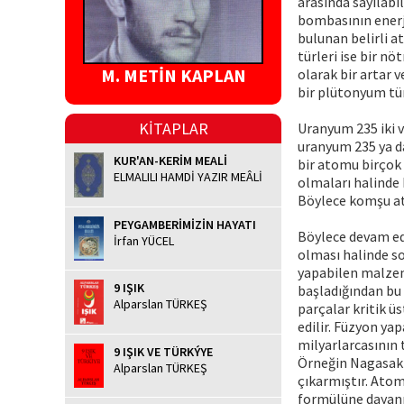
arasında sayılabi
bombasının enerj
bulunan belirli at
türleri ise bir nö
M. METİN KAPLAN
olarak bir artar 
bir plütonyum tü
KİTAPLAR
Uranyum 235 iki 
uranyum 235 ya d
KUR'AN-KERİM MEALİ
bir atomu birçok 
ELMALILI HAMDİ YAZIR MEÂLİ
olmaları halinde 
Böylece komşu at
PEYGAMBERİMİZİN HAYATI
Böylece devam ede
İrfan YÜCEL
olması halinde so
yapabilen malzem
9 IŞIK
başladığından bu
Alparslan TÜRKEŞ
parçalar kritik ü
edilir. Füzyon ya
milyarlarcasının 
9 IŞIK VE TÜRKÝYE
Örneğin Nagasaki'
Alparslan TÜRKEŞ
çıkarmıştır. Atom
formülüne dayanır