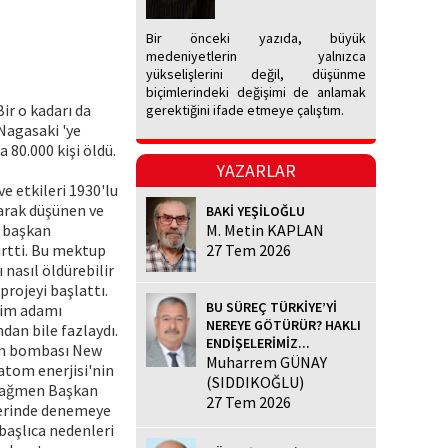
Bir önceki yazıda, büyük
medeniyetlerin yalnızca
yükselişlerini değil, düşünme
biçimlerindeki değişimi de anlamak
ir o kadarı da
gerektiğini ifade etmeye çalıştım.
Nagasaki 'ye
80.000 kişi öldü.
YAZARLAR
e etkileri 1930'lu
larak düşünen ve
BAKİ YEŞİLOĞLU
a başkan
M. Metin KAPLAN
irtti. Bu mektup
27 Tem 2026
nasıl öldürebilir
projeyi başlattı.
BU SÜREÇ TÜRKİYE’Yİ
ilim adamı
NEREYE GÖTÜRÜR? HAKLI
dan bile fazlaydı.
ENDİŞELERİMİZ...
tom bombası New
Muharrem GÜNAY
atom enerjisi'nin
(SIDDIKOĞLU)
e rağmen Başkan
27 Tem 2026
erinde denemeye
 başlıca nedenleri