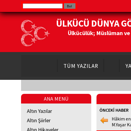
ÜLKÜCÜ DÜNYA G
Ülkücülük; Müslüman ve Do
TÜM YAZILAR
Y
ANA MENÜ
ÖNCEKİ HABER
Altın Yazılar
Hâkim en
Altın Şiirler
M.Yaşar K
Altın Hikayeler