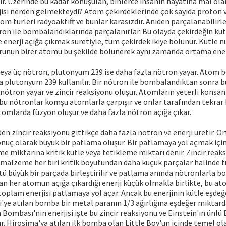
lir. Üzerinde bu kadar konuşulan, binlerce insanın hayatına mal ol
isi nerden gelmekteydi? Atom çekirdeklerinde çok sayıda proton 
om türleri radyoaktiftir ve bunlar karasızdır. Aniden parçalanabilir
tron ile bombalandıklarında parçalanırlar. Bu olayda çekirdeğin kütl
ve enerji açığa çıkmak suretiyle, tüm çekirdek ikiye bölünür. Kütle 
rünün birer atomu bu şekilde bölünerek aynı zamanda ortama enerji
veya üç nötron, plutonyum 239 ise daha fazla nötron yayar. Atom
a plutonyum 239 kullanılır. Bir nötron ile bombalandıktan sonra 
nötron yayar ve zincir reaksiyonu oluşur. Atomların yeterli konsa
bu nötronlar komşu atomlarla çarpışır ve onlar tarafından tekrar
omlarda füzyon oluşur ve daha fazla nötron açığa çıkar.
n zincir reaksiyonu gittikçe daha fazla nötron ve enerji üretir. 
nuç olarak büyük bir patlama oluşur. Bir patlamaya yol açmak için
e miktarına kritik kütle veya tetikleme miktarı denir. Zincir rea
 malzeme her biri kritik boyutundan daha küçük parçalar halinde 
stü büyük bir parçada birleştirilir ve patlama anında nötronlarla
pan her atomun açığa çıkardığı enerji küçük olmakla birlikte, bu at
toplam enerjisi patlamaya yol açar. Ancak bu enerjinin kütle eşdeğ
ye atılan bomba bir metal paranın 1/3 ağırlığına eşdeğer miktarda
 Bombası'nın enerjisi işte bu zincir reaksiyonu ve Einstein'ın ünlü 
. Hiroşima'ya atılan ilk bomba olan Little Boy'un içinde temel ol