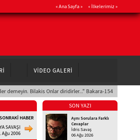
«
Ana Sayfa
» «
İlkelerimiz
»
Rİ
VİDEO GALERİ
üler demeyin. Bilakis Onlar diridirler..." Bakara-154
SON YAZI
SONRAKİ HABER
Aynı Sorulara Farklı
Cevaplar
YA SAVAŞI
İdris Savaş
1 Ağu 2006
06 Ağu 2026