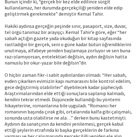
Bunun içindir ki, “gerçek bir kez elde edilince sürgit
kullanılamaz, her durumda gerçekçiliği yeniden elde edip
geliştirmek gerekmekte” demiştir Kemal Tahir.
Hakiki aydınsa gerçeğin peşinde sınır, pasaport, vize, duvar,
tel örgü tanımaz bir arayışçı. Kemal Tahir’e göre, eğer “her
sabah açtığın gazete yada okuduğun bir kitap sayfasında
rastladığın bir gerçek, seni o güne kadar bütün öğrendiklerini
unutmaya, alfabeye yeniden başlamaya zorluyor ve sen buna
razı olamıyorsan, entelektüel değilsin, aydın değilsin hatta
namuslu bir okur-yazar bile değilsin”dir.
O hiçbir zaman fikr-i sabit aydınlardan olmadı. “Her sabah,
evden çıkarken evimizin kapı numarasını bile kontrol edelim,
gece değiştirmiş olabilirler” diyebilecek kadar şüpheciydi.
Araştırmalarından elde ettiği sonuçlara saplanıp kalmadı,
kendini tekrar etmedi. Düşüncede kullandığı bu yöntemi
hikayelerine, romanlarına bile uyguladı. “Romancı her
romanının başında çırak gibi, ortalarında kalfa gibi çalışmalı,
sonunda usta olabilirse ne ala…” derken bunu kastetmişti.
Aydının da sanatçının da kendini yenilemesi, gerçek kabul
ettiği şeylerin etrafında ki başka gerçeklerin de farkına
varması ve her çalışmasında gerçekçiliği yeniden ele alıp