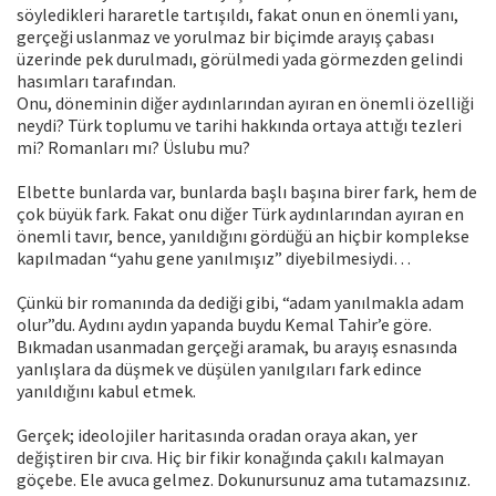
söyledikleri hararetle tartışıldı, fakat onun en önemli yanı,
gerçeği uslanmaz ve yorulmaz bir biçimde arayış çabası
üzerinde pek durulmadı, görülmedi yada görmezden gelindi
hasımları tarafından.
Onu, döneminin diğer aydınlarından ayıran en önemli özelliği
neydi? Türk toplumu ve tarihi hakkında ortaya attığı tezleri
mi? Romanları mı? Üslubu mu?
Elbette bunlarda var, bunlarda başlı başına birer fark, hem de
çok büyük fark. Fakat onu diğer Türk aydınlarından ayıran en
önemli tavır, bence, yanıldığını gördüğü an hiçbir komplekse
kapılmadan “yahu gene yanılmışız” diyebilmesiydi…
Çünkü bir romanında da dediği gibi, “adam yanılmakla adam
olur”du. Aydını aydın yapanda buydu Kemal Tahir’e göre.
Bıkmadan usanmadan gerçeği aramak, bu arayış esnasında
yanlışlara da düşmek ve düşülen yanılgıları fark edince
yanıldığını kabul etmek.
Gerçek; ideolojiler haritasında oradan oraya akan, yer
değiştiren bir cıva. Hiç bir fikir konağında çakılı kalmayan
göçebe. Ele avuca gelmez. Dokunursunuz ama tutamazsınız.