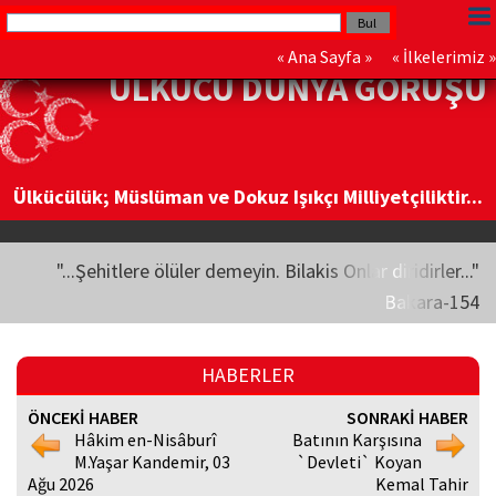
«
Ana Sayfa
» «
İlkelerimiz
»
ÜLKÜCÜ DÜNYA GÖRÜŞÜ
Ülkücülük; Müslüman ve Dokuz Işıkçı Milliyetçiliktir...
"...Şehitlere ölüler demeyin. Bilakis Onlar diridirler..."
Bakara-154
HABERLER
ÖNCEKİ HABER
SONRAKİ HABER
Hâkim en-Nisâburî
Batının Karşısına
M.Yaşar Kandemir, 03
`Devleti` Koyan
Ağu 2026
Kemal Tahir