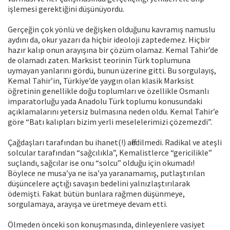
işlemesi gerektiğini düşünüyordu.
Gerçeğin çok yönlü ve değişken olduğunu kavramış namuslu
aydını da, okur yazarı da hiçbir ideoloji zaptedemez. Hiçbir
hazır kalıp onun arayışına bir çözüm olamaz. Kemal Tahir’de
de olamadı zaten. Marksist teorinin Türk toplumuna
uymayan yanlarını gördü, bunun üzerine gitti. Bu sorgulayış,
Kemal Tahir’in, Türkiye’de yaygın olan klasik Marksist
öğretinin genellikle doğu toplumları ve özellikle Osmanlı
imparatorluğu yada Anadolu Türk toplumu konusundaki
açıklamalarını yetersiz bulmasına neden oldu. Kemal Tahir’e
göre “Batı kalıpları bizim yerli meselelerimizi çözemezdi”.
Çağdaşları tarafından bu ihanet(!) affedilmedi. Radikal ve ateşli
solcular tarafından “sağcılıkla”, Kemalistlerce “gericilikle”
suçlandı, sağcılar ise onu “solcu” olduğu için okumadı!
Böylece ne musa’ya ne isa’ya yaranamamış, putlaştırılan
düşüncelere açtığı savaşın bedelini yalnızlaştırılarak
ödemişti. Fakat bütün bunlara rağmen düşünmeye,
sorgulamaya, arayışa ve üretmeye devam etti.
Ölmeden önceki son konuşmasında, dinleyenlere vasiyet