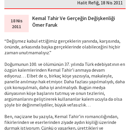
Halit Refiğ, 18 Nis 2011
Kemal Tahir Ve Gerçeğin Değişkenliği
18 Nis
Ömer Faruk
2011
“Değişmez kabul ettiğimiz gerçeklerin yanında, karşısında,
önünde, arkasında başka gerçeklerinde olabileceğini hiçbir
zaman unutmamalıyız.”
Doğumunun 100. ve ölümünün 37. yılında Türk edebiyatının en
özgün kalemlerinden Kemal Tahir’i anmaya devam
ediyoruz… Elbet de o, birkaç köşe yazısıyla, makaleyle,
panelle anılmayı hak etmiyor. Daha fazlası yapılmalıydı, daha
çok konuşulmalı, daha iyi anılmalıydı. Bugün medya
dünyasının köşe başlarını tutmuş ve onun tezlerini,
argümanlarını geliştirerek kullananlar kalem ucuyla da olsa
şöyle bir değinmeliydiler, büyük vefasızlık…
Ben, naçizane bu yazıyla, Kemal Tahir’in romancılığından,
fikirlerinden ve eserlerinden ziyade aydın kişiliği üzerinde
durmak istiyorum. Çünkü o yaşarken, ürettikleri ve