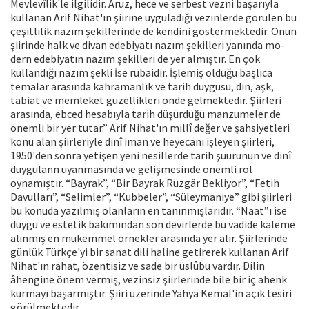
Mevlevîlik'le ilgilidir. Aruz, hece ve serbest vez­ni başarıyla
kullanan Arif Nihat'ın şiirine uyguladığı vezinlerde görülen bu
çeşitli­lik nazım şekillerinde de kendini gös­termektedir. Onun
şiirinde halk ve divan edebiyatı nazım şekilleri yanında mo­
dern edebiyatın nazım şekilleri de yer almıştır. En çok
kullandığı nazım şekli İse rubaidir. İşlemiş olduğu başlıca
tema­lar arasında kahramanlık ve tarih duy­gusu, din, aşk,
tabiat ve memleket gü­zellikleri önde gelmektedir. Şiirleri
ara­sında, ebced hesabıyla tarih düşürdü­ğü manzumeler de
önemli bir yer tutar.” Arif Nihat'ın millî değer ve şahsiyetleri
konu alan şiirleriyle dinî iman ve heye­canı işleyen şiirleri,
1950'den sonra ye­tişen yeni nesillerde tarih şuurunun ve dinî
duygulann uyanmasında ve geliş­mesinde önemli rol
oynamıştır. “Bay­rak”, “Bir Bayrak Rüzgâr Bekliyor”, “Fe­tih
Davulları”, “Selimler”, “Kubbeler”, “Süleymaniye” gibi şiirleri
bu konuda yazıl­mış olanların en tanınmışlarıdır. “Naat”ı ise
duygu ve estetik bakımından son devirlerde bu vadide kaleme
alınmış en mükemmel örnekler arasında yer alır. Şiirlerinde
günlük Türkçe'yi bir sanat di­li haline getirerek kullanan Arif
Nihat'ın rahat, özentisiz ve sade bir üslûbu var­dır. Dilin
âhengine önem vermiş, vezin­siz şiirlerinde bile bir iç ahenk
kurma­yı başarmıştır. Şiiri üzerinde Yahya Ke­mal'in açık tesiri
görülmektedir.