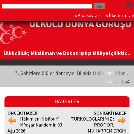
«
Ana Sayfa
» «
İlkelerimiz
»
ÜLKÜCÜ DÜNYA GÖRÜŞÜ
Ülkücülük; Müslüman ve Dokuz Işıkçı Milliyetçiliktir...
"...Şehitlere ölüler demeyin. Bilakis Onlar diridirler..."
Bakara-154
HABERLER
ÖNCEKİ HABER
SONRAKİ HABER
Hâkim en-Nisâburî
TÜRKOLOGLARIMIZ :
M.Yaşar Kandemir, 03
PROF. DR.
Ağu 2026
MUHARREM ERGİN