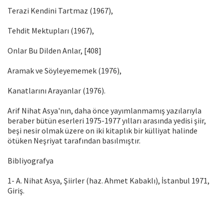
Terazi Kendini Tart­maz (1967),
Tehdit Mektupları (1967),
Onlar Bu Dilden Anlar, [408]
Aramak ve Söyleyememek (1976),
Kanatlarını Arayanlar (1976).
Arif Nihat Asya'nın, daha önce yayım­lanmamış yazılarıyla
beraber bütün eser­leri 1975-1977 yılları arasında yedisi şi­ir,
beşi nesir olmak üzere on iki kitaplık bir külliyat halinde
ötüken Neşriyat ta­rafından basılmıştır.
Bibliyografya
1- A. Nihat Asya, Şiirler (haz. Ahmet Kabaklı), İstanbul 1971,
Giriş.