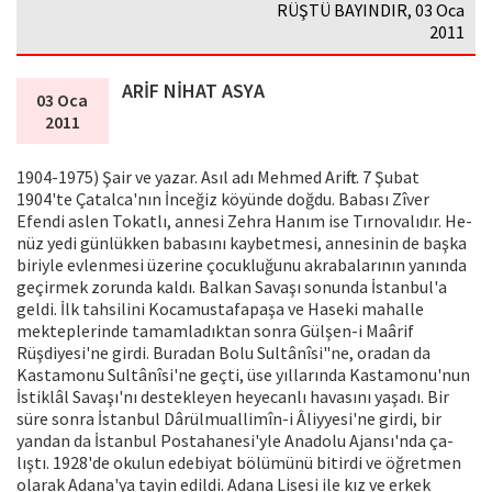
RÜŞTÜ BAYINDIR, 03 Oca
2011
ARİF NİHAT ASYA
03 Oca
2011
1904-1975) Şair ve yazar. Asıl adı Mehmed Ariftir. 7 Şubat
1904'te Çatalca'nın İnceğiz köyünde doğ­du. Babası Zîver
Efendi aslen Tokatlı, annesi Zehra Hanım ise Tırnovalıdır. He­
nüz yedi günlükken babasını kaybetme­si, annesinin de başka
biriyle evlenmesi üzerine çocukluğunu akrabalarının ya­nında
geçirmek zorunda kaldı. Balkan Savaşı sonunda İstanbul'a
geldi. İlk tah­silini Kocamustafapaşa ve Haseki ma­halle
mekteplerinde tamamladıktan son­ra Gülşen-i Maârif
Rüşdiyesi'ne girdi. Buradan Bolu Sultânîsi"ne, oradan da
Kastamonu Sultânîsi'ne geçti, üse yılla­rında Kastamonu'nun
İstiklâl Savaşı'nı destekleyen heyecanlı havasını yaşadı. Bir
süre sonra İstanbul Dârülmuallimîn-i Âliyyesi'ne girdi, bir
yandan da İstanbul Postahanesi'yle Anadolu Ajansı'nda ça­
lıştı. 1928'de okulun edebiyat bölümü­nü bitirdi ve öğretmen
olarak Adana'ya tayin edildi. Adana Lisesi ile kız ve er­kek