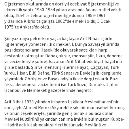
Öğretmen okullarında on dört yıl edebiyat öğretmenliği ve
idarecilik yap­tı. 1950-1954 yılları arasında Adana mil­letvekili
oldu, 1954'te tekrar öğretmenli­ğe döndü. 1959-1961
yıllarında Kıbrıs'­ta çalıştı. 1962"de emekli oldu; 5 Ocak
1975'te Ankara'da öldü.
Şiir yazmaya pek erken yaşta başla­yan Arif Nihat'ı şiirle
ilgilenmeye yönel­ten ilk örnekler, I. Dünya Savaşı yılların­da
bazı destancıların Haseki'de okuya­rak sattıkları harp
destanları olmuştur. Daha çok şiir, mensur şiir, fıkra, dene­me
ve vecizeleriyle şöhret kazanan Arif Nihat edebiyat hayatına
şiirle başladı. Şiir ve mensur şiirlerini Hayat, Çağla­yan, Türk
Yurdu, Hisar, Elif, Defne, Türk Sanatı ve Devie( gibi dergilerde
yayımladı. Görüşler ve Başak adıyla iki de dergi çıkardı. Bazı
fıkra, deneme ve vecizelerini ise Türk Sözü, Demokrat, Yeni
İstanbul ve Memleket gazetele­rinde neşretti.
Arif Nihat 1933 yılından itibaren Üs­küdar Mevlevîhanesi'nin
son şeyhi Ahmed Remzi Akyürek'le sıkı bir münase­bet kurmuş
ve onun teşvikleriyle, şiirin­de geniş bir akis bulacak olan
Mevlevi kültürünü yakından tanıma imkânı bul­muştur. Kubbe-
i Hadrâ adlı kitabında­ki şiirleri bütünüyle Mevlânâ ve