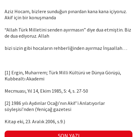
Aziz Hocam, bizlere sunduğun pınardan kana kana içiyoruz.
Akif için bir konuşmanda
“Allah Türk Milletini senden ayırmasın” diye dua etmiştin. Biz
de dua ediyoruz. Allah
bizi sizin gibi hocaların rehberliğinden ayırmaz İnşaallah…
[1] Ergin, Muharrem; Türk Milli Kültürü ve Dünya Görüşü,
Kubbealtı Akademi
Mecmuası, Yıl 14, Ekim 1985, S: 4, s. 27-50
[2] 1986 yılı Aydınlar Ocağı’nın Akif’i Anlatıyorlar
söyleşisi’nden (Yeniçağ gazetesi
Kitap eki, 23. Aralık 2006, s.9.)
SON YAZI