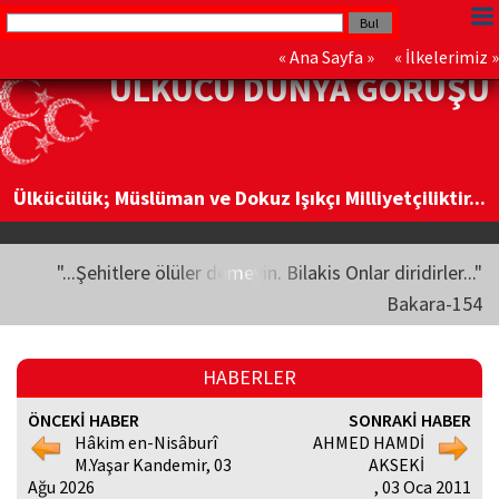
«
Ana Sayfa
» «
İlkelerimiz
»
ÜLKÜCÜ DÜNYA GÖRÜŞÜ
Ülkücülük; Müslüman ve Dokuz Işıkçı Milliyetçiliktir...
"...Şehitlere ölüler demeyin. Bilakis Onlar diridirler..."
Bakara-154
HABERLER
ÖNCEKİ HABER
SONRAKİ HABER
Hâkim en-Nisâburî
AHMED HAMDİ
M.Yaşar Kandemir, 03
AKSEKİ
Ağu 2026
, 03 Oca 2011