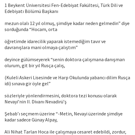
1 Beykent Üniversitesi Fen-Edebiyat Fakültesi, Türk Dili ve
Edebiyatı Bölümü Başkanı
mezun olalı 12 yıl olmuş, şimdiye kadar neden gelmedin” diye
sorduğunda “Hocam, orta
öğretimde idarecilik yaparak istemediğim tavır ve
davranışlara mani olmaya çalıştım”
deyince gülümseyerek “senin doktora çalışmana danışman
olurum, git bir yıl Rusça çalış,
(Kuleli Askeri Lisesinde ve Harp Okulunda yabancı dilim Rusça
idi) sınava gir öyle gel”
sözleriyle yönlendirmesini, doktora tezi konusu olarak
Nevayi’nin II. Divanı Nevadirü’ş
Şebab’ı seçmem üzerine “-Metin, Nevayi üzerinde şimdiye
kadar sadece Günay Alpay,
Ali Nihat Tarlan Hoca ile çalışmaya cesaret edebildi, zordur,