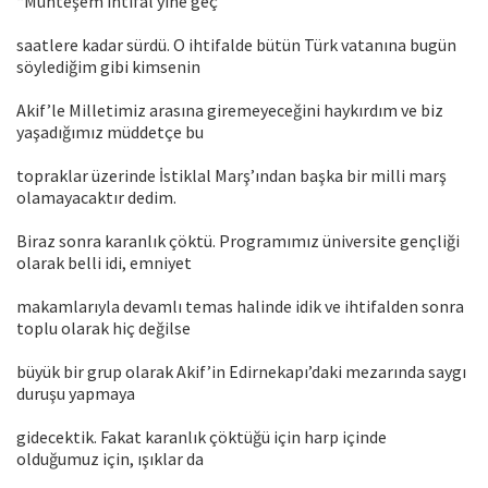
“Muhteşem ihtifal yine geç
saatlere kadar sürdü. O ihtifalde bütün Türk vatanına bugün
söylediğim gibi kimsenin
Akif’le Milletimiz arasına giremeyeceğini haykırdım ve biz
yaşadığımız müddetçe bu
topraklar üzerinde İstiklal Marş’ından başka bir milli marş
olamayacaktır dedim.
Biraz sonra karanlık çöktü. Programımız üniversite gençliği
olarak belli idi, emniyet
makamlarıyla devamlı temas halinde idik ve ihtifalden sonra
toplu olarak hiç değilse
büyük bir grup olarak Akif’in Edirnekapı’daki mezarında saygı
duruşu yapmaya
gidecektik. Fakat karanlık çöktüğü için harp içinde
olduğumuz için, ışıklar da