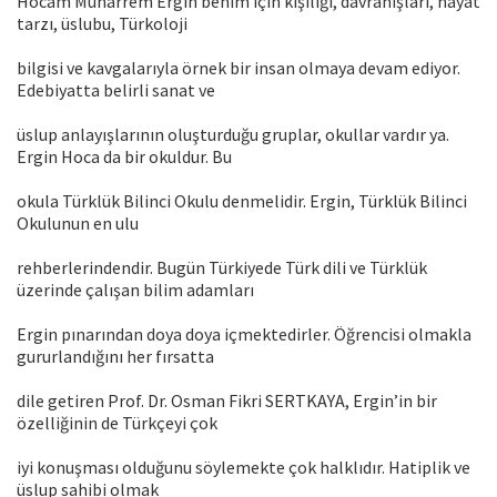
Hocam Muharrem Ergin benim için kişiliği, davranışları, hayat
tarzı, üslubu, Türkoloji
bilgisi ve kavgalarıyla örnek bir insan olmaya devam ediyor.
Edebiyatta belirli sanat ve
üslup anlayışlarının oluşturduğu gruplar, okullar vardır ya.
Ergin Hoca da bir okuldur. Bu
okula Türklük Bilinci Okulu denmelidir. Ergin, Türklük Bilinci
Okulunun en ulu
rehberlerindendir. Bugün Türkiyede Türk dili ve Türklük
üzerinde çalışan bilim adamları
Ergin pınarından doya doya içmektedirler. Öğrencisi olmakla
gururlandığını her fırsatta
dile getiren Prof. Dr. Osman Fikri SERTKAYA, Ergin’in bir
özelliğinin de Türkçeyi çok
iyi konuşması olduğunu söylemekte çok halklıdır. Hatiplik ve
üslup sahibi olmak