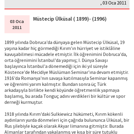
, 03 Oca 2011
Müstecip Ülküsal ( 1899)- (1996)
03 Oca
2011
1899 yılında Dobruca'da dünyaya gelen Müstecip Ülküsal, 19
yaşına kadar hiç görmediği Kırım'ın hürriyet ve istiklâline
kavuşabilmesi mücadele etmiştir. İlk öğrenimini Dobruca'da,
orta öğrenimini İstanbul'da yapmış; I. Dünya Savaşı
başlayınca İstanbul'a dönemediği için iki yıl süreyle
Köstence'de Mecidiye Müslüman Seminar'ına devam etmiştir.
1916'da Romanya'nın savaşa katılmasıyla Seminar kapanmış
ve öğrenimi yarım kalmıştır. Bundan sonra üç Türk
arkadaşıyla birlikte kendi köyünde öğretmenlik yapmaya
başlamış, bu arada Tonguç adını verdikleri bir kültür ve spor
derneği kurmuştur.
1918 yılında Kırım'daki Sulkiewicz hükümeti, Kırım kökenli
aydınların yurda dönmeleri için çağrıda bulununca Ülküsal, bir
Rus şilebiyle kaçak olarak Akyar limanına gitmiştir. Burada
Almanlar tarafından yakalanmış ve kısa bir süre tutuklu