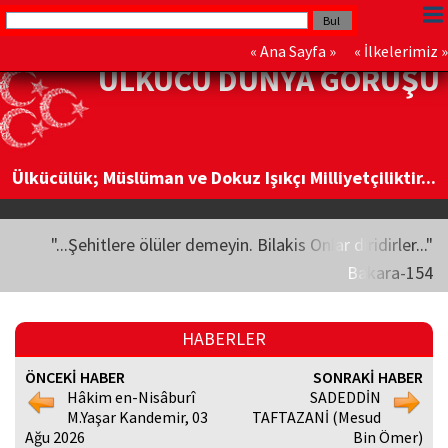
«
Ana Sayfa
» «
İlkelerimiz
»
ÜLKÜCÜ DÜNYA GÖRÜŞÜ
Ülkücülük; Müslüman ve Dokuz Işıkçı Milliyetçiliktir...
"...Şehitlere ölüler demeyin. Bilakis Onlar diridirler..."
Bakara-154
HABERLER
ÖNCEKİ HABER
SONRAKİ HABER
Hâkim en-Nisâburî
SADEDDİN
M.Yaşar Kandemir, 03
TAFTAZANİ (Mesud
Ağu 2026
Bin Ömer)