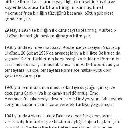
birlikte Kırım Tatarlarının yaşadığı bütün şehir, kasaba ve
köylerde Dobruca Türk Hars Birliği'ni kurmuş, Emel
Mecmuası'nda birliğin tüzüğünü basarak, bütün şubelere
göndermiştir.
29 Mayıs 1934'te birliğin ilk kurultayı toplanmış, Müstecip
Ülküsal bu birliğin başkanlığına getirilmiştir.
1936 yılında evini ve matbaayı Köstence'ye taşıyan Müstecip
Ülküsal, 20 Şubat 1936'da arkadaşlarıyla birlikte Dobruca'da
yaşayan Kırım Türklerinin karşılaştığı zorlukların Romenler
tarafından daha iyi anlaşılabilmesi için Halk-Poporul adıyla
bir sayfası Türkçe, bir sayfası Romence haftalık küçük bir
gazete çıkarmıştır.
1940 yılı Temmuz'unda maddi sıkıntıya düştüğü için eşi ve
çocuğunu Çankırı'ya bırakarak geri dönmüş, Emel
Mecmuası'nı çıkarmaya devam etmiştir. Aynı yılın Eylül ayında
derginin kapanmasına karar vererek Türkiye'ye gelmiştir.
1941 yılında Ankara Hukuk Fakültesi'nde fark sınavlarını
vererek diploma almış ve hakim adaylığı stajına başlamıştır.
Kırım Milli Merkezi Başkanı Cafer Seydahmet Kırımer ve