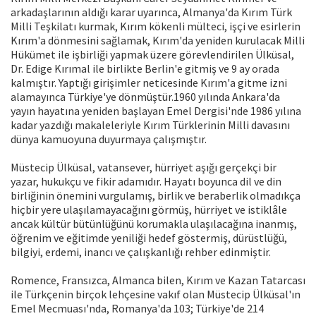
arkadaşlarının aldığı karar uyarınca, Almanya'da Kırım Türk
Milli Teşkilatı kurmak, Kırım kökenli mülteci, işçi ve esirlerin
Kırım'a dönmesini sağlamak, Kırım'da yeniden kurulacak Milli
Hükümet ile işbirliği yapmak üzere görevlendirilen Ülküsal,
Dr. Edige Kırımal ile birlikte Berlin'e gitmiş ve 9 ay orada
kalmıştır. Yaptığı girişimler neticesinde Kırım'a gitme izni
alamayınca Türkiye'ye dönmüştür.1960 yılında Ankara'da
yayın hayatına yeniden başlayan Emel Dergisi'nde 1986 yılına
kadar yazdığı makaleleriyle Kırım Türklerinin Milli davasını
dünya kamuoyuna duyurmaya çalışmıştır.
Müstecip Ülküsal, vatansever, hürriyet aşığı gerçekçi bir
yazar, hukukçu ve fikir adamıdır. Hayatı boyunca dil ve din
birliğinin önemini vurgulamış, birlik ve beraberlik olmadıkça
hiçbir yere ulaşılamayacağını görmüş, hürriyet ve istiklâle
ancak kültür bütünlüğünü korumakla ulaşılacağına inanmış,
öğrenim ve eğitimde yeniliği hedef göstermiş, dürüstlüğü,
bilgiyi, erdemi, inancı ve çalışkanlığı rehber edinmiştir.
Romence, Fransızca, Almanca bilen, Kırım ve Kazan Tatarcası
ile Türkçenin birçok lehçesine vakıf olan Müstecip Ülküsal'ın
Emel Mecmuası'nda, Romanya'da 103; Türkiye'de 214