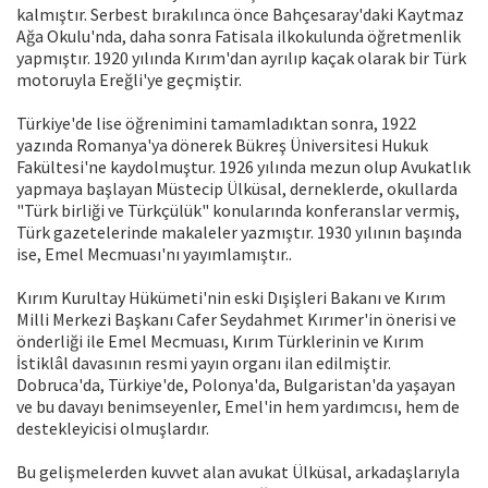
kalmıştır. Serbest bırakılınca önce Bahçesaray'daki Kaytmaz
Ağa Okulu'nda, daha sonra Fatisala ilkokulunda öğretmenlik
yapmıştır. 1920 yılında Kırım'dan ayrılıp kaçak olarak bir Türk
motoruyla Ereğli'ye geçmiştir.
Türkiye'de lise öğrenimini tamamladıktan sonra, 1922
yazında Romanya'ya dönerek Bükreş Üniversitesi Hukuk
Fakültesi'ne kaydolmuştur. 1926 yılında mezun olup Avukatlık
yapmaya başlayan Müstecip Ülküsal, derneklerde, okullarda
"Türk birliği ve Türkçülük" konularında konferanslar vermiş,
Türk gazetelerinde makaleler yazmıştır. 1930 yılının başında
ise, Emel Mecmuası'nı yayımlamıştır..
Kırım Kurultay Hükümeti'nin eski Dışişleri Bakanı ve Kırım
Milli Merkezi Başkanı Cafer Seydahmet Kırımer'in önerisi ve
önderliği ile Emel Mecmuası, Kırım Türklerinin ve Kırım
İstiklâl davasının resmi yayın organı ilan edilmiştir.
Dobruca'da, Türkiye'de, Polonya'da, Bulgaristan'da yaşayan
ve bu davayı benimseyenler, Emel'in hem yardımcısı, hem de
destekleyicisi olmuşlardır.
Bu gelişmelerden kuvvet alan avukat Ülküsal, arkadaşlarıyla