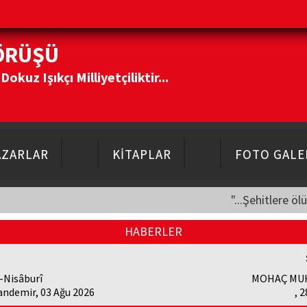
ÖRÜŞÜ
kuz Işıkçı Milliyetçiliktir...
AZARLAR
KİTAPLAR
FOTO GALE
"...Şehitlere öl
HABERLER
-Nisâburî
MOHAÇ MU
andemir, 03 Ağu 2026
, 