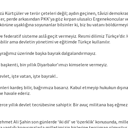
cü Kürtçüler ve terör çeteleri değil; aydın geçinen, tâvizi demokra
ller, perde arkasından PKK’ya göz kırpan ulusalcı Ergenekoncular v
körüne uşaklığına soyunanlar bilsinler ki, biz bu vatanı böldürmeyi
 federatif sisteme aslâ geçit vermeyiz. Resmi dilimiz Türkçe’dir. H
ilir ama devletin yönetimi ve eğitimde Türkçe kullanılır.
bayrağımız üzerinde başka bayrak dalgalandırmayız.
 başkenti, bin yıllık Diyarbakır’ımızı kimselere vermeyiz.
evlet, işte vatan, işte bayrak!...
nleri kardeş bilir, bağrımıza basarız. Kabul etmeyip hukukun dışına
ne havale ederiz.
lerce yıllık devlet tecrübesine sahiptir. Bir avuç militana baş eğmez.
et Ali Şahin son günlerde ‘iki dil’ ve ‘özerklik’ konusunda, mill
yla yaptığı konuşmalarla milletimizin hislerine tercüman olmuştur