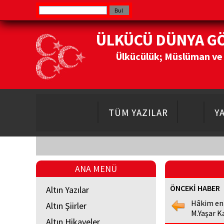
ÜLKÜCÜ DÜNYA G
Ülkücülük; Müslüman ve Do
TÜM YAZILAR
Y
ANA MENÜ
ÖNCEKİ HABER
Altın Yazılar
Hâkim en
Altın Şiirler
M.Yaşar K
Altın Hikayeler