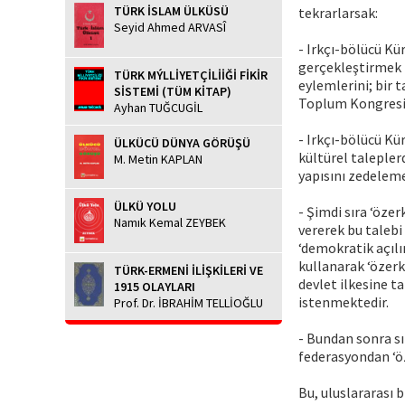
TÜRK İSLAM ÜLKÜSÜ
tekrarlarsak:
Seyid Ahmed ARVASÎ
- Irkçı-bölücü Kür
gerçekleştirmek i
TÜRK MÝLLİYETÇİLİİĞİ FİKİR
eylemlerini; bir 
SİSTEMİ (TÜM KİTAP)
Toplum Kongresi (
Ayhan TUĞCUGİL
- Irkçı-bölücü Kü
ÜLKÜCÜ DÜNYA GÖRÜŞÜ
kültürel talepler
M. Metin KAPLAN
yapısını zedelemek
ÜLKÜ YOLU
- Şimdi sıra ‘öze
Namık Kemal ZEYBEK
vererek bu talebi
‘demokratik açılım
kullanarak ‘özerkl
TÜRK-ERMENİ İLİŞKİLERİ VE
devlet ilkesine t
1915 OLAYLARI
istenmektedir.
Prof. Dr. İBRAHİM TELLİOĞLU
- Bundan sonra sı
federasyondan ‘öz
Bu, uluslararası 