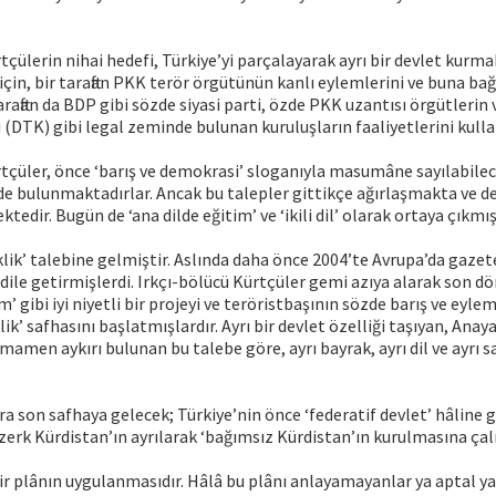
tçülerin nihai hedefi, Türkiye’yi parçalayarak ayrı bir devlet kurma
çin, bir taraftan PKK terör örgütünün kanlı eylemlerini ve buna bağ
taraftan da BDP gibi sözde siyasi parti, özde PKK uzantısı örgütleri
DTK) gibi legal zeminde bulunan kuruluşların faaliyetlerini kull
rtçüler, önce ‘barış ve demokrasi’ sloganıyla masumâne sayılabilec
de bulunmaktadırlar. Ancak bu talepler gittikçe ağırlaşmakta ve de
tedir. Bugün de ‘ana dilde eğitim’ ve ‘ikili dil’ olarak ortaya çıkmış
rklik’ talebine gelmiştir. Aslında daha önce 2004’te Avrupa’da gazet
 dile getirmişlerdi. Irkçı-bölücü Kürtçüler gemi azıya alarak son 
’ gibi iyi niyetli bir projeyi ve teröristbaşının sözde barış ve eylem
ik’ safhasını başlatmışlardır. Ayrı bir devlet özelliği taşıyan, Anay
amamen aykırı bulunan bu talebe göre, ayrı bayrak, ayrı dil ve ayrı
ra son safhaya gelecek; Türkiye’nin önce ‘federatif devlet’ hâline 
erk Kürdistan’ın ayrılarak ‘bağımsız Kürdistan’ın kurulmasına çalı
bir plânın uygulanmasıdır. Hâlâ bu plânı anlayamayanlar ya aptal ya 