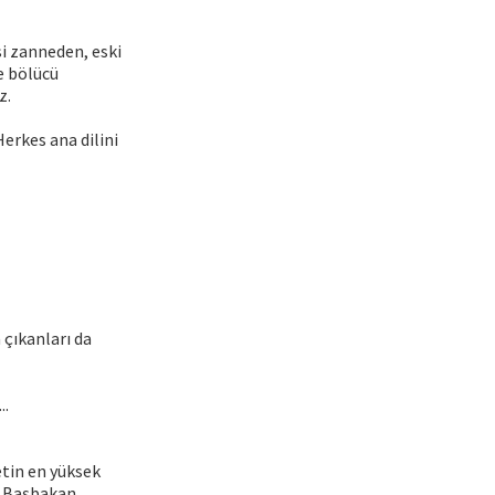
si zanneden, eski
e bölücü
z.
erkes ana dilini
 çıkanları da
..
etin en yüksek
. Başbakan