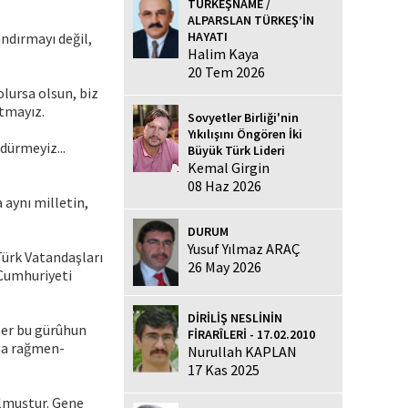
TÜRKEŞNAME /
ALPARSLAN TÜRKEŞ’İN
HAYATI
landırmayı değil,
Halim Kaya
20 Tem 2026
olursa olsun, biz
utmayız.
Sovyetler Birliği'nin
Yıkılışını Öngören İki
ldürmeyiz...
Büyük Türk Lideri
Kemal Girgin
08 Haz 2026
a aynı milletin,
DURUM
Yusuf Yılmaz ARAÇ
 Türk Vatandaşları
26 May 2026
 Cumhuriyeti
DİRİLİŞ NESLİNİN
ber bu gürûhun
FİRARÎLERİ - 17.02.2010
ına rağmen-
Nurullah KAPLAN
17 Kas 2025
ulmuştur. Gene