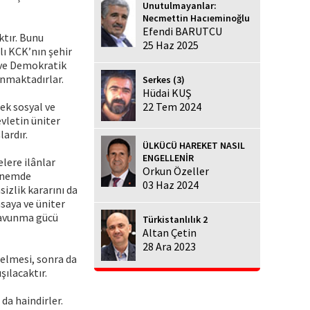
Unutulmayanlar:
Necmettin Hacıeminoğlu
Efendi BARUTCU
ktır. Bunu
25 Haz 2025
lı KCK’nın şehir
n ve Demokratik
anmaktadırlar.
Serkes (3)
Hüdai KUŞ
ek sosyal ve
22 Tem 2024
vletin üniter
lardır.
ÜLKÜCÜ HAREKET NASIL
ENGELLENİR
elere ilânlar
Orkun Özeller
dönemde
03 Haz 2024
sizlik kararını da
asaya ve üniter
 savunma gücü
Türkistanlılık 2
Altan Çetin
28 Ara 2023
gelmesi, sonra da
şılacaktır.
da haindirler.