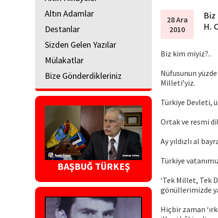
Altın Adamlar
Biz
28 Ara
H. 
Destanlar
2010
Sizden Gelen Yazılar
Biz kim miyiz?..
Mülakatlar
Nüfusunun yüzde 9
Bize Gönderdikleriniz
Milleti’yiz.
Türkiye Devleti, 
Ortak ve resmi di
Ay yıldızlı al bay
Türkiye vatanımız
BAŞBUĞ TÜRKEŞ
‘Tek Millet, Tek 
gönüllerimizde ya
Hiçbir zaman ‘ırk