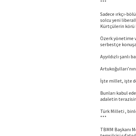
***
Sadece ırkçı-bölü
solcu yeni libera
Kürtçülerin körü 
Özerk yönetime ve
serbestçe konuşab
Ayyıldızlı şanlı 
Artukoğulları’nın
İşte millet, işte d
Bunları kabul ede
adaletin terazisi
Türk Milleti , bin
***
TBMM Başkanı Mehm
temsilcisi sıfatı