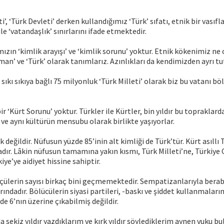
eti’, ‘Türk Devleti’ derken kullandığımız ‘Türk’ sıfatı, etnik bir vasıf
ile ‘vatandaşlık’ sınırlarını ifade etmektedir.
ızın ‘kimlik arayışı’ ve ‘kimlik sorunu’ yoktur. Etnik kökenimiz ne 
an’ ve ‘Türk’ olarak tanımlarız. Azınlıkları da kendimizden ayrı t
sıkı sıkıya bağlı 75 milyonluk ‘Türk Milleti’ olarak biz bu vatanı bö
ir ‘Kürt Sorunu’ yoktur. Türkler ile Kürtler, bin yıldır bu topraklard
ve aynı kültürün mensubu olarak birlikte yaşıyorlar.
 değildir. Nüfusun yüzde 85’inin alt kimliği de Türk’tür. Kürt asıllı
adır. Lâkin nüfusun tamamına yakın kısmı, Türk Milleti’ne, Türkiye
iye’ye aidiyet hissine sahiptir.
tçülerin sayısı birkaç bini geçmemektedir. Sempatizanlarıyla bera
arındadır. Bölücülerin siyasi partileri, -baskı ve şiddet kullanmalar
e 6’nın üzerine çıkabilmiş değildir.
 sekiz yıldır yazdıklarım ve kırk yıldır söylediklerim aynen vuku b