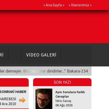
«
Ana Sayfa
» «
İlkelerimiz
»
Rİ
VİDEO GALERİ
üler demeyin. Bilakis Onlar diridirler..." Bakara-154
SON YAZI
SONRAKİ HABER
Aynı Sorulara Farklı
Cevaplar
HAREBESİ
İdris Savaş
28 Ara 2010
06 Ağu 2026