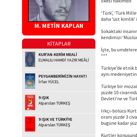
ilkesi hâkimdir.
‘Türk’, ‘Türk Mill
daha ‘üst kimlik’ 
M. METİN KAPLAN
Sokaktaki insanım
kendimizi ‘Müslüm
KİTAPLAR
İşte, bu umdelere 
KUR'AN-KERİM MEALİ
***
ELMALILI HAMDİ YAZIR MEÂLİ
Türkiye’de etnik b
aynı medeniyetin 
PEYGAMBERİMİZİN HAYATI
İrfan YÜCEL
Türkiye bir mozaik
yüzde 10 civarınd
9 IŞIK
Devleti’ne ve Türk
Alparslan TÜRKEŞ
Irkçı-bölücü Kür
oranı yüzde 3 civ
9 IŞIK VE TÜRKÝYE
bugüne kadar yüzd
Alparslan TÜRKEŞ
Kürtler konusunda