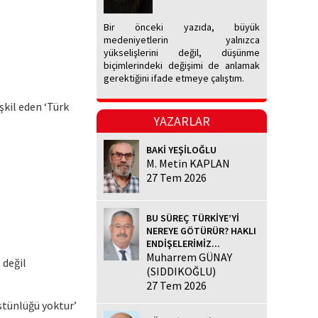
Bir önceki yazıda, büyük
medeniyetlerin yalnızca
yükselişlerini değil, düşünme
biçimlerindeki değişimi de anlamak
gerektiğini ifade etmeye çalıştım.
şkil eden ‘Türk
YAZARLAR
BAKİ YEŞİLOĞLU
M. Metin KAPLAN
27 Tem 2026
BU SÜREÇ TÜRKİYE’Yİ
NEREYE GÖTÜRÜR? HAKLI
ENDİŞELERİMİZ...
Muharrem GÜNAY
 değil
(SIDDIKOĞLU)
27 Tem 2026
stünlüğü yoktur’