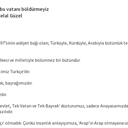
 bu vatanı böldürmeyiz
Celal Güzel
7’sinin aidiyet bağı olan; Türküyle, Kürdüyle, Arabıyla bütünlük te
ülkesi ve milletiyle bölünmez bir bütündür.
limiz Türkçe’dir.
rak, bayrağımızdır.
dır.
Devlet, Tek Vatan ve Tek Bayrak’ düsturumuz, sadece Anayasamızda
zılıdır.
çı’ olmadık. Çünkü insanlık anlayışımıza, ‘Arap’ın Arap olmayana ü