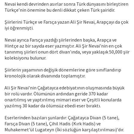
Nevai kendi devrinden asırlar sonra Türk dünyasını birleştiren
Türkçe’nin önemine bu denli dikkat çeken Türk şairidir.
Şiirlerini Türkçe ve Farsça yazan Ali Şir Nevai, Arapçayı da çok
iyi öğrenmişti.
Nevai ayrıca Farsça yazdığı şiirlerinden başka, Arapça ve
Hintçe az bir sayıda eser yazmıştır. Ali Şir Nevai'nin en çok
tanınmış şiirleri onun dört divan'ında, veya yaklaşık 50,000 şiir
koleksiyonu bulunur.
Şiirlerin yaşamının değişik dönemlerine göre sınıflandırıp
kronolojik olarak divanında toplamıştır.
Ali Şir Nevai'nin Çağatayca edebiyatının oluşmasında büyük
bir rolü vardır. Ölümünün ardından geride 370 kadar
onartılmış ve yaptırılmış mimari eser ve Çeşitli konularda
yazılmış 30 kadar da ölümsüz ebedi eser bıraktı.
Eserlerinden bazıları şunlardır: Çağatayca Divan (5 tane),
Farsça Divan (5 tane), Çihil Hadis (Kırk Hadis) ve
Muhakemet'ül Lugateyn (İki sözlüğün karşılaştırılması)'dır.