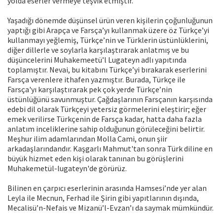
yolda eserler vermeye teşvik etmiştir.
Yaşadığı dönemde düşünsel ürün veren kişilerin çoğunluğunun
yaptığı gibi Arapça ve Farsça’yı kullanmak üzere öz Türkçe’yi
kullanmayı yeğlemiş, Türkçe’nin ve Türklerin üstünlüklerini,
diğer dillerle ve soylarla karşılaştırarak anlatmış ve bu
düşüncelerini Muhakemeetü’l Lugateyn adlı yapıtında
toplamıştır. Nevai, bu kitabını Türkçe’yi bırakarak eserlerini
Farsça verenlere ithafen yazmıştır. Burada, Türkçe ile
Farsça'yı karşılaştırarak pek çok yerde Türkçe’nin
üstünlüğünü savunmuştur. Çağdaşlarının Farsçanın karşısında
edebi dil olarak Türkçeyi yetersiz görmelerini eleştirir; eğer
emek verilirse Türkçenin de Farsça kadar, hatta daha fazla
anlatım inceliklerine sahip olduğunun görüleceğini belirtir.
Meşhur ilim adamlarından Molla Cami, onun şiir
arkadaşlarındandır. Kaşgarlı Mahmut'tan sonra Türk diline en
büyük hizmet eden kişi olarak tanınan bu görüşlerini
Muhakemetül-lugateyn'de görürüz.
Bilinen en çarpıcı eserlerinin arasında Hamsesi’nde yer alan
Leyla ile Mecnun, Ferhad ile Şirin gibi yapıtlarının dışında,
Mecalisü’n-Nefais ve Mizanü’l-Evzan’ı da saymak mümkündür.