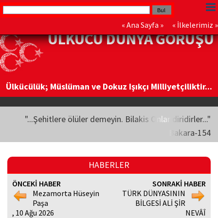
«
Ana Sayfa
» «
İlkelerimiz
»
ÜLKÜCÜ DÜNYA GÖRÜŞÜ
Ülkücülük; Müslüman ve Dokuz Işıkçı Milliyetçiliktir...
"...Şehitlere ölüler demeyin. Bilakis Onlar diridirler..."
Bakara-154
HABERLER
ÖNCEKİ HABER
SONRAKİ HABER
Mezamorta Hüseyin
TÜRK DÜNYASININ
Paşa
BİLGESİ ALİ ŞİR
, 10 Ağu 2026
NEVÂÎ