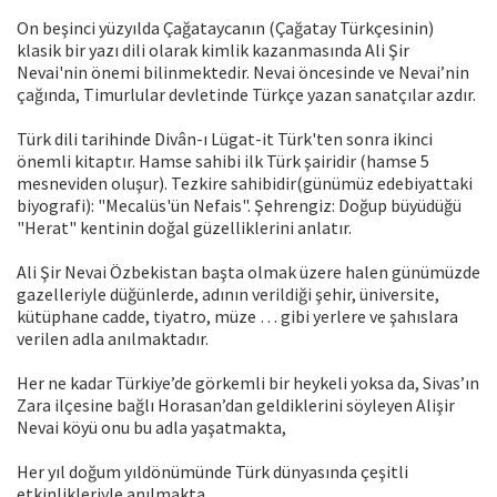
On beşinci yüzyılda Çağataycanın (Çağatay Türkçesinin)
klasik bir yazı dili olarak kimlik kazanmasında Ali Şir
Nevai'nin önemi bilinmektedir. Nevai öncesinde ve Nevai’nin
çağında, Timurlular devletinde Türkçe yazan sanatçılar azdır.
Türk dili tarihinde Divân-ı Lügat-it Türk'ten sonra ikinci
önemli kitaptır. Hamse sahibi ilk Türk şairidir (hamse 5
mesneviden oluşur). Tezkire sahibidir(günümüz edebiyattaki
biyografi): "Mecalüs'ün Nefais". Şehrengiz: Doğup büyüdüğü
"Herat" kentinin doğal güzelliklerini anlatır.
Ali Şir Nevai Özbekistan başta olmak üzere halen günümüzde
gazelleriyle düğünlerde, adının verildiği şehir, üniversite,
kütüphane cadde, tiyatro, müze … gibi yerlere ve şahıslara
verilen adla anılmaktadır.
Her ne kadar Türkiye’de görkemli bir heykeli yoksa da, Sivas’ın
Zara ilçesine bağlı Horasan’dan geldiklerini söyleyen Alişir
Nevai köyü onu bu adla yaşatmakta,
Her yıl doğum yıldönümünde Türk dünyasında çeşitli
etkinlikleriyle anılmakta,