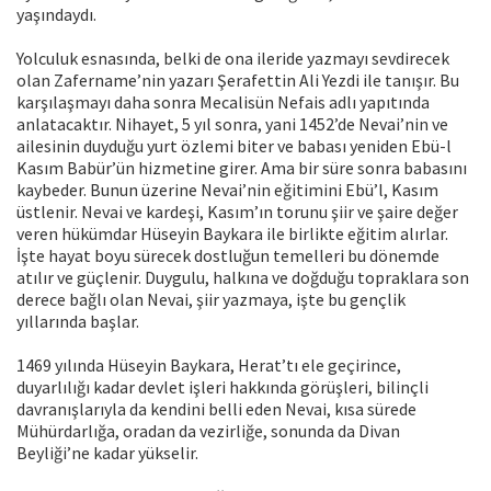
yaşındaydı.
Yolculuk esnasında, belki de ona ileride yazmayı sevdirecek
olan Zafername’nin yazarı Şerafettin Ali Yezdi ile tanışır. Bu
karşılaşmayı daha sonra Mecalisün Nefais adlı yapıtında
anlatacaktır. Nihayet, 5 yıl sonra, yani 1452’de Nevai’nin ve
ailesinin duyduğu yurt özlemi biter ve babası yeniden Ebü-l
Kasım Babür’ün hizmetine girer. Ama bir süre sonra babasını
kaybeder. Bunun üzerine Nevai’nin eğitimini Ebü’l, Kasım
üstlenir. Nevai ve kardeşi, Kasım’ın torunu şiir ve şaire değer
veren hükümdar Hüseyin Baykara ile birlikte eğitim alırlar.
İşte hayat boyu sürecek dostluğun temelleri bu dönemde
atılır ve güçlenir. Duygulu, halkına ve doğduğu topraklara son
derece bağlı olan Nevai, şiir yazmaya, işte bu gençlik
yıllarında başlar.
1469 yılında Hüseyin Baykara, Herat’tı ele geçirince,
duyarlılığı kadar devlet işleri hakkında görüşleri, bilinçli
davranışlarıyla da kendini belli eden Nevai, kısa sürede
Mühürdarlığa, oradan da vezirliğe, sonunda da Divan
Beyliği’ne kadar yükselir.