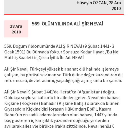
Hüseyin ÖZCAN, 28 Ara
2010
569. ÖLÜM YILINDA ALİ ŞİR NEVAİ
28 Ara
2010
569. Doğum Yıldönümünde ALİ ŞİR NEVAİ (9 Şubat 1441- 3
Ocak 1501) Bu Dünyada Yoktur Sonsuza Kadar Hayat /Bu Ne
Müthiş Saadettir, Çıksa İyilik İle Ad. NEVAİ
Ali Şir Nevai, Türkçeyi yüksek bir sanat dili halinde işlemeye
çalışan, bu görüşü savunan ve Türk diline değer kazandıran dil
reformcusu, devlet adamı, yaşadığı çağı aşmış ünlü bir şairdir.
Ali Şir Nevai 9 Şubat 1441’de Herat’ta (Afganistan) doğru.
Oldukça soylu ve kültürlü bir aileden gelen Nevai’nin babası
Kiçkine (Köçkene) Bahadır (Kişkine Bahşi) olarak da bilinen
Gıyaseddin Kiçkine’dir.Horasan Hükümdarı Ebü’l, Kasım
Babur’un en sadık adamalarından olan babası, 1447 yılında
baş gösteren iç karışıklık yüzünden doğduğu yerlerden
ayrılarak ailesiyle birlikte Irak’a gittiğinde, Nevai henüz 6