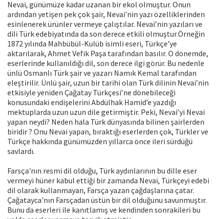
Nevai, günümüze kadar uzanan bir ekol olmuştur. Onun
ardından yetişen pek çok şair, Nevai’nin yazı özelliklerinden
esinlenerek ürünler vermeye çalıştılar. Nevai’nin yazıları ve
dili Türk edebiyatında da son derece etkili olmuştur.Örneğin
1872 yılında Mahbübül-Kulüb isimli eseri, Türkçe’ye
aktarılarak, Ahmet Vefik Paşa tarafından basılır. O dönemde,
eserlerinde kullanıldığı dil, son derece ilgi görür. Bu nedenle
ünlü Osmanlı Türk şair ve yazarı Namık Kemal tarafından
eleştirilir. Ünlü şair, uzun bir tarihi olan Türk dilinin Nevai’nin
etkisiyle yeniden Çağatay Türkçesi’ne dönebileceği
konusundaki endişelerini Abdülhak Hamid’e yazdığı
mektuplarda uzun uzun dile getirmiştir. Peki, Nevai’yi Nevai
yapan neydi? Neden hala Türk dünyasında bilinen şairlerden
biridir ? Onu Nevai yapan, bıraktığı eserlerden çok, Türkler ve
Türkçe hakkında günümüzden yıllarca önce ileri sürdüğü
savlardı.
Farsça'nın resmi dil olduğu, Türk aydınlarının bu dille eser
vermeyi hüner kabul ettiği bir zamanda Nevai, Türkçeyi edebi
dil olarak kullanmayan, Farsça yazan çağdaşlarına çatar.
Çağatayca'nın Farsçadan üstün bir dil olduğunu savunmuştır.
Bunu da eserleri ile kanıtlamış ve kendinden sonrakileri bu