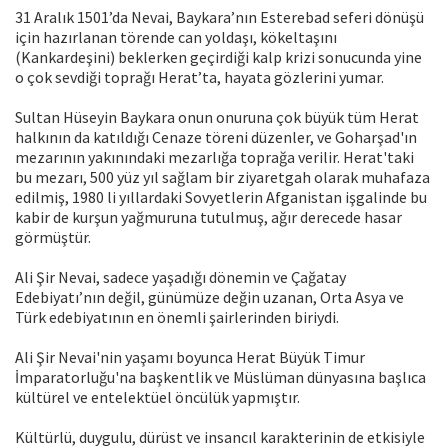
31 Aralık 1501’da Nevai, Baykara’nın Esterebad seferi dönüşü
için hazırlanan törende can yoldaşı, kökeltaşını
(Kankardeşini) beklerken geçirdiği kalp krizi sonucunda yine
o çok sevdiği toprağı Herat’ta, hayata gözlerini yumar.
Sultan Hüseyin Baykara onun onuruna çok büyük tüm Herat
halkının da katıldığı Cenaze töreni düzenler, ve Goharşad'ın
mezarının yakınındaki mezarlığa toprağa verilir. Herat'taki
bu mezarı, 500 yüz yıl sağlam bir ziyaretgah olarak muhafaza
edilmiş, 1980 li yıllardaki Sovyetlerin Afganistan işgalinde bu
kabir de kurşun yağmuruna tutulmuş, ağır derecede hasar
görmüştür.
Ali Şir Nevai, sadece yaşadığı dönemin ve Çağatay
Edebiyatı’nın değil, günümüze değin uzanan, Orta Asya ve
Türk edebiyatının en önemli şairlerinden biriydi.
Ali Şir Nevai'nin yaşamı boyunca Herat Büyük Timur
İmparatorluğu'na başkentlik ve Müslüman dünyasına başlıca
kültürel ve entelektüel öncülük yapmıştır.
Kültürlü, duygulu, dürüst ve insancıl karakterinin de etkisiyle