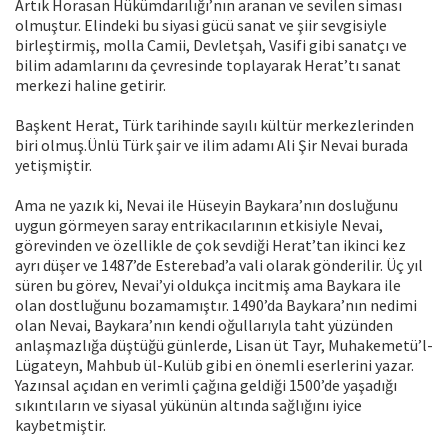
Artık Horasan Hükümdarılığı’nın aranan ve sevilen siması
olmuştur. Elindeki bu siyasi gücü sanat ve şiir sevgisiyle
birleştirmiş, molla Camii, Devletşah, Vasifi gibi sanatçı ve
bilim adamlarını da çevresinde toplayarak Herat’tı sanat
merkezi haline getirir.
Başkent Herat, Türk tarihinde sayılı kültür merkezlerinden
biri olmuş.Ünlü Türk şair ve ilim adamı Ali Şir Nevai burada
yetişmiştir.
Ama ne yazık ki, Nevai ile Hüseyin Baykara’nın dosluğunu
uygun görmeyen saray entrikacılarının etkisiyle Nevai,
görevinden ve özellikle de çok sevdiği Herat’tan ikinci kez
ayrı düşer ve 1487’de Esterebad’a vali olarak gönderilir. Üç yıl
süren bu görev, Nevai’yi oldukça incitmiş ama Baykara ile
olan dostluğunu bozamamıştır. 1490’da Baykara’nın nedimi
olan Nevai, Baykara’nın kendi oğullarıyla taht yüzünden
anlaşmazlığa düştüğü günlerde, Lisan üt Tayr, Muhakemetü’l-
Lügateyn, Mahbub ül-Kulüb gibi en önemli eserlerini yazar.
Yazınsal açıdan en verimli çağına geldiği 1500’de yaşadığı
sıkıntıların ve siyasal yükünün altında sağlığını iyice
kaybetmiştir.