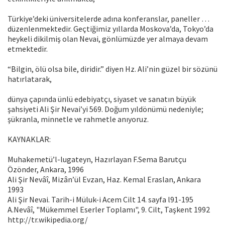
Türkiye’deki üniversitelerde adına konferanslar, paneller …
düzenlenmektedir. Geçtiğimiz yıllarda Moskova’da, Tokyo’da
heykeli dikilmiş olan Nevai, gönlümüzde yer almaya devam
etmektedir.
“Bilgin, ölü olsa bile, diridir.” diyen Hz. Ali’nin güzel bir sözünü
hatırlatarak,
dünya çapında ünlü edebiyatçı, siyaset ve sanatın büyük
şahsiyeti Ali Şir Nevai’yi 569. Doğum yıldönümü nedeniyle;
şükranla, minnetle ve rahmetle anıyoruz.
KAYNAKLAR:
Muhakemetü’l-lugateyn, Hazırlayan F.Sema Barutçu
Özönder, Ankara, 1996
Ali Şir Nevâî, Mizân’ül Evzan, Haz. Kemal Eraslan, Ankara
1993
Ali Şir Nevai. Tarih-i Müluk-i Acem Cilt 14. sayfa l91-195
A.Nevâî, "Mükemmel Eserler Toplamı", 9. Cilt, Taşkent 1992
http://tr.wikipedia.org/