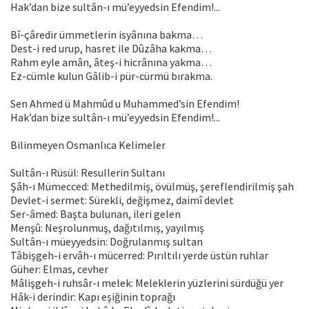
Hak’dan bize sultân-ı mü’eyyedsin Efendim!...
Bî-çâredir ümmetlerin isyânına bakma…
Dest-i red urup, hasret ile Dûzâha kakma…
Rahm eyle amân, âteş-i hicrânına yakma…
Ez-cümle kulun Gâlib-i pür-cürmü bırakma.
Sen Ahmed ü Mahmûd u Muhammed’sin Efendim!
Hak’dan bize sultân-ı mü’eyyedsin Efendim!...
Bilinmeyen Osmanlıca Kelimeler
Sultân-ı Rüsül: Resullerin Sultanı
Şâh-ı Mümecced: Methedilmiş, övülmüş, şereflendirilmiş şah
Devlet-i sermet: Sürekli, değişmez, daimî devlet
Ser-âmed: Başta bulunan, ileri gelen
Menşû: Neşrolunmuş, dağıtılmış, yayılmış
Sultân-ı müeyyedsin: Doğrulanmış sultan
Tâbişgeh-i ervâh-ı mücerred: Pırıltılı yerde üstün ruhlar
Güher: Elmas, cevher
Mâlişgeh-i ruhsâr-ı melek: Meleklerin yüzlerini sürdüğü yer
Hâk-i derindir: Kapı eşiğinin toprağı