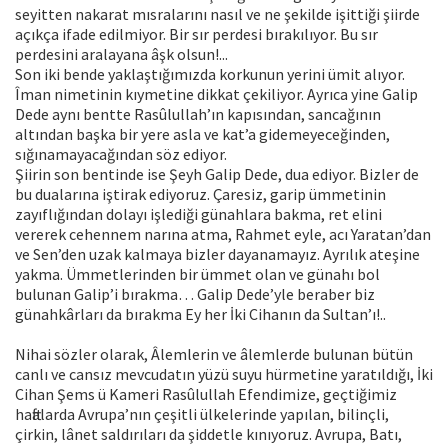
seyitten nakarat mısralarını nasıl ve ne şekilde işittiği şiirde
açıkça ifade edilmiyor. Bir sır perdesi bırakılıyor. Bu sır
perdesini aralayana âşk olsun!...
Son iki bende yaklaştığımızda korkunun yerini ümit alıyor.
Îman nimetinin kıymetine dikkat çekiliyor. Ayrıca yine Galip
Dede aynı bentte Rasûlullah’ın kapısından, sancağının
altından başka bir yere asla ve kat’a gidemeyeceğinden,
sığınamayacağından söz ediyor.
Şiirin son bentinde ise Şeyh Galip Dede, dua ediyor. Bizler de
bu dualarına iştirak ediyoruz. Çaresiz, garip ümmetinin
zayıflığından dolayı işlediği günahlara bakma, ret elini
vererek cehennem narına atma, Rahmet eyle, acı Yaratan’dan
ve Sen’den uzak kalmaya bizler dayanamayız. Ayrılık ateşine
yakma. Ümmetlerinden bir ümmet olan ve günahı bol
bulunan Galip’i bırakma… Galip Dede’yle beraber biz
günahkârları da bırakma Ey her İki Cihanın da Sultan’ı!..
Nihai sözler olarak, Âlemlerin ve âlemlerde bulunan bütün
canlı ve cansız mevcudatın yüzü suyu hürmetine yaratıldığı, İki
Cihan Şems ü Kameri Rasûlullah Efendimize, geçtiğimiz
haftalarda Avrupa’nın çeşitli ülkelerinde yapılan, bilinçli,
çirkin, lânet saldırıları da şiddetle kınıyoruz. Avrupa, Batı,