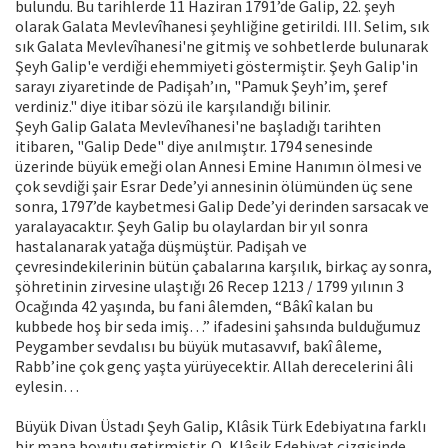
bulundu. Bu tarihlerde 11 Haziran 1791’de Galip, 22. şeyh
olarak Galata Mevlevîhanesi şeyhliğine getirildi. III. Selim, sık
sık Galata Mevlevîhanesi'ne gitmiş ve sohbetlerde bulunarak
Şeyh Galip'e verdiği ehemmiyeti göstermiştir. Şeyh Galip'in
sarayı ziyaretinde de Padişah’ın, "Pamuk Şeyh’im, şeref
verdiniz." diye itibar sözü ile karşılandığı bilinir.
Şeyh Galip Galata Mevlevîhanesi'ne başladığı tarihten
itibaren, "Galip Dede" diye anılmıştır. 1794 senesinde
üzerinde büyük emeği olan Annesi Emine Hanımın ölmesi ve
çok sevdiği şair Esrar Dede’yi annesinin ölümünden üç sene
sonra, 1797’de kaybetmesi Galip Dede’yi derinden sarsacak ve
yaralayacaktır. Şeyh Galip bu olaylardan bir yıl sonra
hastalanarak yatağa düşmüştür. Padişah ve
çevresindekilerinin bütün çabalarına karşılık, birkaç ay sonra,
şöhretinin zirvesine ulaştığı 26 Recep 1213 / 1799 yılının 3
Ocağında 42 yaşında, bu fani âlemden, “Bâkî kalan bu
kubbede hoş bir seda imiş…” ifadesini şahsında bulduğumuz
Peygamber sevdalısı bu büyük mutasavvıf, bakî âleme,
Rabb’ine çok genç yaşta yürüyecektir. Allah derecelerini âli
eylesin…
Büyük Divan Üstadı Şeyh Galip, Klâsik Türk Edebiyatına farklı
bir mana boyutu getirmiştir. O, Klâsik Edebiyat çizgisinde