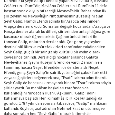
Denebilir ki Şeyh Galip’i kendisi yapan Mevlevîliktir, Mevlâna
Celâlettin-i Rumî’dir, Mevlâna Celâlettin-i Rumî’nin 11 defa
baştan sona okuyup hıfzettiği Mesnevî’sidir. Babasından ilk
şiir zevkini ve Mevlevîliğin rint dünyasının güzelliğini alan
Şeyh Galip, Hamdi Efendi adında bir Arapça bilgininden
Arapça dersleri okudu. Sonraları değişik hocalardan Arapça ve
Farsça dersler alarak bu dilleri, şiirlerinden anlaşıldığına göre
kusursuz olarak öğrenecektir. Çağının ünlü âlimleri ile
tanışan Galip, onlardan dersler aldı. Çok genç yaştayken
devrin ünlü âlim ve mütefekkirleri tarafından takdir edilen
Şeyh Galip, güçlü bir şair, geniş kültürlü bir aydın olarak
çevresinde tanındı. Ders aldığı hocalar arasında Galata
Mevlevîhanesi Şeyhi Hüseyin Efendi de vardı. Zamanın en
tanınmış hocası Neşet Efendiden de dersler aldı. Neşet
Efendi, genç Şeyh Galip'in şairlik yeteneğini çabuk fark etti
ve yazdığı şiirleri beğenerek ona, "Esat" takma adını önerdi.
Şeyh Galip de hocasını kırmayarak bir ara "Esat" takma adıyla
şiirler yazdı. Bu mahlâsın başkaları tarafından da
kullanıldığını fark eden Hüsn ü Âşk şairi, "Galip" adını
kullanmaya başladı. Her iki mahlâsı birlikte kullandığı da
görüldü. 1787 yılından sonra artık sadece, “Galip” mahlâsını
kullandı. Böylece, asıl adı olan Mehmet Esat unutulmuş ve
daha sonraları hep "Şeyh Galip" olarak bilinmiştir.