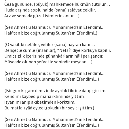
Ceza gününde, (büyük) mahkemede hükmün tutulur…
Huda arşında toplu halde (sana) salâvat çekilir…
Arz ve semada güzel isimlerin anılır…)
(Sen Ahmet ü Mahmut u Muhammed’sin Efendim!..
Hak’tan bize doğrulanmış Sultan’sın Efendim!..)
(O vakit ki nebîler, veliler (sana) hayran kalır…
Dehşetle cümle (insanlar), “Nefsî” diye korkuya kapılır.
Ümitsizlik içerisinde günahkârların hâli perişandır.
Müsaade olunan şefaatle senindir meydan…)
(Sen Ahmet ü Mahmut u Muhammed’sin Efendim!....
Hak’tan bize doğrulanmış Sultan’sın Efendim!....)
(Bir gün ki gam denizinde ayrılık fikrine dalıp gittim.
Kendimi kaybedip mana ikliminde yittim.
İsyanımı anıp akıbetimden korktum.
Bu matla’ı yâd eyledi,(okudu) bir seyit işittim.)
(Sen Ahmet ü Mahmut u Muhammed’sin Efendim!....
Hak’tan bize doğrulanmış Sultan’sın Efendim!....)