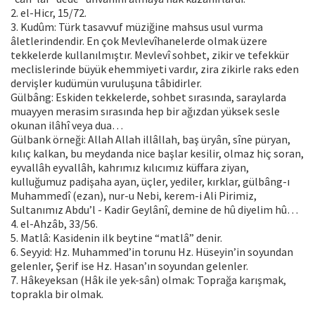
2. el-Hicr, 15/72.
3. Kudûm: Türk tasavvuf müziğine mahsus usul vurma
âletlerindendir. En çok Mevlevîhanelerde olmak üzere
tekkelerde kullanılmıştır. Mevlevî sohbet, zikir ve tefekkür
meclislerinde büyük ehemmiyeti vardır, zira zikirle raks eden
dervişler kudümün vuruluşuna tâbidirler.
Gülbâng: Eskiden tekkelerde, sohbet sırasında, saraylarda
muayyen merasim sırasında hep bir ağızdan yüksek sesle
okunan ilâhî veya dua…
Gülbank örneği: Allah Allah illâllah, baş üryân, sîne püryan,
kılıç kalkan, bu meydanda nice başlar kesilir, olmaz hiç soran,
eyvallâh eyvallâh, kahrımız kılıcımız küffara ziyan,
kulluğumuz padişaha ayan, üçler, yediler, kırklar, gülbâng-ı
Muhammedî (ezan), nur-u Nebi, kerem-i Ali Pirimiz,
Sultanımız Abdu’l - Kadir Geylânî, demine de hû diyelim hû…
4. el-Ahzâb, 33/56.
5. Matlâ: Kasidenin ilk beytine “matlâ” denir.
6. Seyyid: Hz. Muhammed’in torunu Hz. Hüseyin’in soyundan
gelenler, Şerif ise Hz. Hasan’ın soyundan gelenler.
7. Hâkeyeksan (Hâk ile yek-sân) olmak: Toprağa karışmak,
toprakla bir olmak.