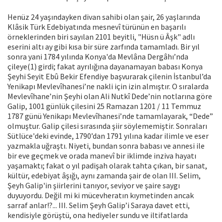
Henüz 24 yaşındayken divan sahibi olan şair, 26 yaşlarında
Klâsik Türk Edebiyatında mesnevî türünün en başarılı
örneklerinden biri sayılan 2101 beyitli, "Hüsn ü Âşk" adlı
eserini altı ay gibi kısa bir süre zarfında tamamladı. Bir yıl
sonra yani 1784 yılında Konya'da Mevlâna Dergâhı’nda
çileye(1) girdi; fakat ayrılığına dayanamayan babası Konya
Şeyhi Seyit Ebû Bekir Efendiye başvurarak çilenin İstanbul’da
Yenikapı Mevlevîhanesi’ne nakli için izin almıştır. O sıralarda
Mevlevîhane’nin Şeyhi olan Ali Nutkî Dede’nin notlarına göre
Galip, 1001 günlük çilesini 25 Ramazan 1201 / 11 Temmuz
1787 günü Yenikapı Mevlevîhanesi’nde tamamlayarak, “Dede”
olmuştur. Galip çilesi sırasında şiir söylememiştir. Sonraları
Sütlüce'deki evinde, 1790’dan 1791 yılına kadar ilimle ve eser
yazmakla uğraştı. Niyeti, bundan sonra babası ve annesi ile
bir eve geçmek ve orada manevî bir iklimde inziva hayatı
yaşamaktı; fakat o yıl padişah olarak tahta çıkan, bir sanat,
kültür, edebiyat âşığı, aynı zamanda şair de olan III. Selim,
Şeyh Galip'in şiirlerini tanıyor, seviyor ve şaire saygı
duyuyordu. Değil mi ki mücevheratın kıymetinden ancak
sarraf anlar!?... III. Selim Şeyh Galip’i Saraya davet etti,
kendisiyle görüştü, ona hediyeler sundu ve iltifatlarda