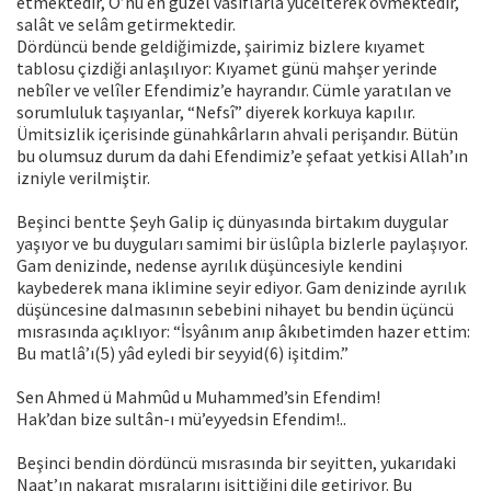
etmektedir, O’nu en güzel vasıflarla yücelterek övmektedir,
salât ve selâm getirmektedir.
Dördüncü bende geldiğimizde, şairimiz bizlere kıyamet
tablosu çizdiği anlaşılıyor: Kıyamet günü mahşer yerinde
nebîler ve velîler Efendimiz’e hayrandır. Cümle yaratılan ve
sorumluluk taşıyanlar, “Nefsî” diyerek korkuya kapılır.
Ümitsizlik içerisinde günahkârların ahvali perişandır. Bütün
bu olumsuz durum da dahi Efendimiz’e şefaat yetkisi Allah’ın
izniyle verilmiştir.
Beşinci bentte Şeyh Galip iç dünyasında birtakım duygular
yaşıyor ve bu duyguları samimi bir üslûpla bizlerle paylaşıyor.
Gam denizinde, nedense ayrılık düşüncesiyle kendini
kaybederek mana iklimine seyir ediyor. Gam denizinde ayrılık
düşüncesine dalmasının sebebini nihayet bu bendin üçüncü
mısrasında açıklıyor: “İsyânım anıp âkıbetimden hazer ettim:
Bu matlâ’ı(5) yâd eyledi bir seyyid(6) işitdim.”
Sen Ahmed ü Mahmûd u Muhammed’sin Efendim!
Hak’dan bize sultân-ı mü’eyyedsin Efendim!..
Beşinci bendin dördüncü mısrasında bir seyitten, yukarıdaki
Naat’ın nakarat mısralarını işittiğini dile getiriyor. Bu