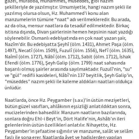
gazel, murabba, muhammes, müseddes, gibi nazım
şekilleriyle de yazılmıştır. Umumiyetle, hangi nazım şekli ile
yazılmış olursa olsun, Hz. Muhammed'i konu alan
manzumelerin tümüne “naat” adı verilmekleredir. Bu arada,
az da olsa, mensur naatlara da tesadüf edilmektedir. Birkaç
istisna dışında, Divan şairlerinin hemen hepsinin naat yazdığı
söylenebilir. Osmanlı edebiyatında en çok naat yazan şair,
Nazîm'dir. Bu edebiyatta Şeyhî (ölm. 1431), Ahmet Paşa (ölm.
1497), Necatî (ölm. 1509), Fuzulî (ölm. 1556), Nefî (ölm. 1635),
Naîmî (ölm. 1727), Nâbî (ölm. 1712), Sabit (ölm. 1712), İshak
Efendi (ölm. 1776), Şeyh Galip (ölm. 1799) naat sahasında
başarılı olmuş şairler arasında sayılmaktadır. Fuzulî'nin, "su"
ve "gül" redifli kasideleri, Nâbî'nin 137 beyitlik, Şeyh Galip'in,
"müseddes" nazım şekli ile kaleme aldıkları naatları oldukça
ünlüdür.
Naatlarda, önce Hz. Peygamber (s.a.v.)'in üstün meziyetleri,
bütün güzel vasıfları, ahlâkının eşsizliği anlatıldıktan sonra,
mucizelerinden bahsedilir. Manzum naatların bazılarında,
sonlara doğru Ehl-i Beyt'in, Dört Halife’nin, Ashâb'ın ileri
gelenlerinin üstün özellikleri anlatılır. Nihayette, Hz.
Peygamber'in şefaatine sığınılır ve manzume, salât ve selâm
faslı ile sona erer. Naatlarda âyet ve hadislerden yapılan