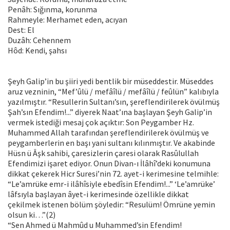
Penâh: Sığınma, korunma
Rahmeyle: Merhamet eden, acıyan
Dest: El
Duzâh: Cehennem
Hôd: Kendi, şahsı
Şeyh Galip’in bu şiiri yedi bentlik bir müseddestir. Müseddes
aruz vezninin, “Mef’ûlü / mefâîlü / mefâîlü / feûlün” kalıbıyla
yazılmıştır. “Resullerin Sultanı’sın, şereflendirilerek övülmüş
Şah’sın Efendim!...” diyerek Naat’ına başlayan Şeyh Galip’in
vermek istediği mesaj çok açıktır: Son Peygamber Hz.
Muhammed Allah tarafından şereflendirilerek övülmüş ve
peygamberlerin en başı yani sultanı kılınmıştır. Ve akabinde
Hüsn ü Âşk sahibi, çaresizlerin çaresi olarak Rasûlullah
Efendimizi işaret ediyor. Onun Divan-ı İlâhî’deki konumuna
dikkat çekerek Hicr Suresi’nin 72. ayet-i kerimesine telmihle:
“Le’amrüke emr-i ilâhîsiyle ebedîsin Efendim!...” ‘Le’amrüke’
lâfsıyla başlayan âyet-i kerimesinde özellikle dikkat
çekilmek istenen bölüm şöyledir: “Resulüm! Ömrüne yemin
olsun ki…”(2)
“Sen Ahmed ü Mahmûd u Muhammed’sin Efendim!