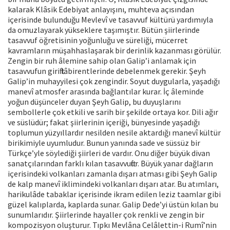
kalarak Klâsik Edebiyat anlayışını, muhteva açısından
içerisinde bulunduğu Mevlevî ve tasavvuf kültürü yardımıyla
da omuzlayarak yükseklere taşımıştır. Bütün şiirlerinde
tasavvuf öğretisinin yoğunluğu ve süreliği, mücerret
kavramların müşahhaslaşarak bir derinlik kazanması görülür.
Zengin bir ruh âlemine sahip olan Galip’i anlamak için
tasavvufun girift lâbirentlerinde debelenmek gerekir. Şeyh
Galip’in muhayyilesi çok zengindir. Soyut duygularla, yaşadığı
manevî atmosfer arasında bağlantılar kurar. İç âleminde
yoğun düşünceler duyan Şeyh Galip, bu duyuşlarını
sembollerle çok etkili ve sarih bir şekilde ortaya kor. Dili ağır
ve süslüdür; fakat şiirlerinin içeriği, bünyesinde yaşadığı
toplumun yüzyıllardır nesilden nesile aktardığı manevî kültür
birikimiyle uyumludur. Bunun yanında sade ve süssüz bir
Türkçe’yle söylediği şiirleri de vardır. Onu diğer büyük divan
sanatçılarından farklı kılan tasavvuftur. Büyük yanar dağların
içerisindeki volkanları zamanla dışarı atması gibi Şeyh Galip
de kalp manevî iklimindeki volkanları dışarı atar. Bu atımları,
harikulâde tabaklar içerisinde ikram edilen leziz taamlar gibi
güzel kalıplarda, kaplarda sunar. Galip Dede’yi üstün kılan bu
sunumlarıdır. Şiirlerinde hayaller çok renkli ve zengin bir
kompozisyon oluşturur. Tıpkı Mevlâna Celâlettin-i Rumî’nin