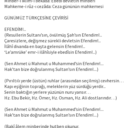
Minber-i iklîm-i bekâda: Ebedî devletin minberi
Mahkeme-i rûz-ı cezâda: Ceza gününün mahkemesi
GÜNÜMÜZ TÜRKÇESİNE ÇEVİRİSİ
EFENDİM!...
(Resullerin Sultanı’sın, övülmüş Şah’sın Efendim!...
Çaresizlere, değişmez sürekli devletsin Efendim!...
İlâhî divanda en başta gelensin Efendim!...
‘Le’amrüke’ emr-i ilâhîsiyle ebedîsin Efendim!...)
(Sen Ahmet ü Mahmut u Muhammed’sin Efendim!....
Hak’tan bize doğrulanmış Sultan’sın Efendim!....)
(Pırıltılı yerde (üstün) ruhlar (arasından seçilmiş) cevhersin…
Kapı eşiğinin toprağı, meleklerin yüz sürdüğü yerdir...
Senin baktığın yerlere yüzünün nuru yansır…
Hz. Ebu Bekir, Hz. Ömer, Hz. Osman, Hz. Ali dostlarındır…)
(Sen Ahmet ü Mahmut u Muhammed’sin Efendim!....
Hak’tan bize doğrulanmış Sultan’sın Efendim!....)
(Bakî âlem minberinde hutben okunur.