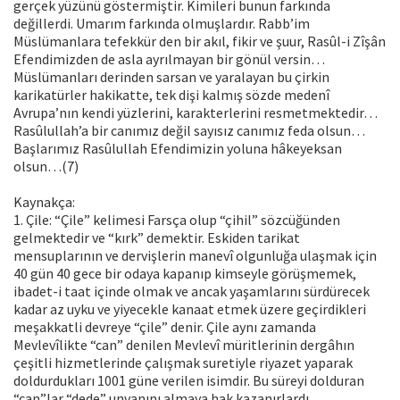
gerçek yüzünü göstermiştir. Kimileri bunun farkında
değillerdi. Umarım farkında olmuşlardır. Rabb’im
Müslümanlara tefekkür den bir akıl, fikir ve şuur, Rasûl-i Zîşân
Efendimizden de asla ayrılmayan bir gönül versin…
Müslümanları derinden sarsan ve yaralayan bu çirkin
karikatürler hakikatte, tek dişi kalmış sözde medenî
Avrupa’nın kendi yüzlerini, karakterlerini resmetmektedir…
Rasûlullah’a bir canımız değil sayısız canımız feda olsun…
Başlarımız Rasûlullah Efendimizin yoluna hâkeyeksan
olsun…(7)
Kaynakça:
1. Çile: “Çile” kelimesi Farsça olup “çihil” sözcüğünden
gelmektedir ve “kırk” demektir. Eskiden tarikat
mensuplarının ve dervişlerin manevî olgunluğa ulaşmak için
40 gün 40 gece bir odaya kapanıp kimseyle görüşmemek,
ibadet-i taat içinde olmak ve ancak yaşamlarını sürdürecek
kadar az uyku ve yiyecekle kanaat etmek üzere geçirdikleri
meşakkatli devreye “çile” denir. Çile aynı zamanda
Mevlevîlikte “can” denilen Mevlevî müritlerinin dergâhın
çeşitli hizmetlerinde çalışmak suretiyle riyazet yaparak
doldurdukları 1001 güne verilen isimdir. Bu süreyi dolduran
“can”lar “dede” unvanını almaya hak kazanırlardı.