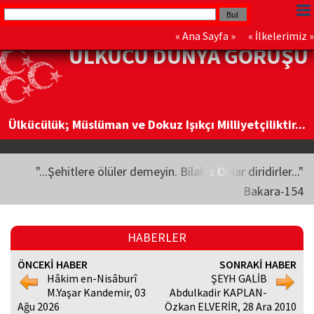
«
Ana Sayfa
» «
İlkelerimiz
»
ÜLKÜCÜ DÜNYA GÖRÜŞÜ
Ülkücülük; Müslüman ve Dokuz Işıkçı Milliyetçiliktir...
"...Şehitlere ölüler demeyin. Bilakis Onlar diridirler..."
Bakara-154
HABERLER
ÖNCEKİ HABER
SONRAKİ HABER
Hâkim en-Nisâburî
ŞEYH GALİB
M.Yaşar Kandemir, 03
Abdulkadir KAPLAN-
Ağu 2026
Özkan ELVERİR, 28 Ara 2010