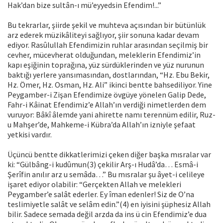
Hak’dan bize sultân-ı mü’eyyedsin Efendim!...”
Bu tekrarlar, şiirde şekil ve muhteva açısından bir bütünlük
arz ederek müzikâliteyi sağlıyor, şiir sonuna kadar devam
ediyor. Rasûlullah Efendimizin ruhlar arasından seçilmiş bir
cevher, mücevherat olduğundan, meleklerin Efendimiz’in
kapı eşiğinin toprağına, yüz sürdüklerinden ve yüz nurunun
baktığı yerlere yansımasından, dostlarından, “Hz. Ebu Bekir,
Hz. Ömer, Hz. Osman, Hz. Ali” ikinci bentte bahsediliyor. Yine
Peygamber-i Zişan Efendimize övgüye yönelen Galip Dede,
Fahr-i Kâinat Efendimiz’e Allah’ın verdiği nimetlerden dem
vuruyor: Bâkî âlemde yani ahirette namı terennüm edilir, Ruz-
u Mahşer’de, Mahkeme-i Kübra’da Allah’ın izniyle şefaat
yetkisi vardır.
Üçüncü bentte dikkatlerimizi çeken diğer başka mısralar var
ki: “Gülbâng-i kudûmun(3) çekilir Arş-ı Hudâ’da… Esmâ-i
Şerîfin anılır arz u semâda…” Bu mısralar şu âyet-i celileye
işaret ediyor olabilir: “Gerçekten Allah ve melekleri
Peygamber’e salât ederler. Ey îman edenler! Siz de O’na
teslimiyetle salât ve selâm edin.”(4) en iyisini şüphesiz Allah
bilir. Sadece semada değil arzda da ins ü cin Efendimiz’e dua