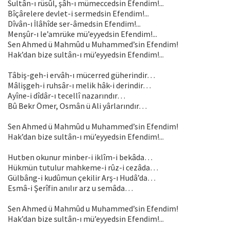
Sultân-ı rüsûl, şâh-ı mümeccedsin Efendim!...
Bîçârelere devlet-i sermedsin Efendim!...
Dîvân-ı İlâhîde ser-âmedsin Efendim!...
Menşûr-ı le’amrüke mü’eyyedsin Efendim!...
Sen Ahmed ü Mahmûd u Muhammed’sin Efendim!
Hak’dan bize sultân-ı mü’eyyedsin Efendim!...
Tâbiş-geh-i ervâh-ı mücerred güherindir…
Mâlişgeh-i ruhsâr-ı melik hâk-i derindir…
Ayîne-i dîdâr-ı tecellî nazarındır…
Bû Bekr Ömer, Osmân ü Ali yârlarındır…
Sen Ahmed ü Mahmûd u Muhammed’sin Efendim!
Hak’dan bize sultân-ı mü’eyyedsin Efendim!...
Hutben okunur minber-i iklîm-i bekâda…
Hükmün tutulur mahkeme-i rûz-i cezâda…
Gülbâng-i kudûmun çekilir Arş-ı Hudâ’da…
Esmâ-i Şerîfin anılır arz u semâda…
Sen Ahmed ü Mahmûd u Muhammed’sin Efendim!
Hak’dan bize sultân-ı mü’eyyedsin Efendim!...