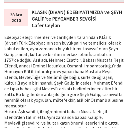
KLÂSİK (DİVAN) EDEBİYATIMIZDA ve ŞEYH
28 Ara
GALİP’te PEYGAMBER SEVGİSİ
2010
Cafer Ceylan
Edebiyat eleştirmenleri ve tarihçileri tarafından Klâsik
(divan) Türk Edebiyatının son büyük şairi ve temsilcisi olarak
kabul edilen, aynı zamanda büyük bir mutasavvıf olan Şeyh
Galip; sanat, kültür ve bir ilim merkezi olan İstanbul’da
1757’de doğdu. Asıl adı, Mehmet Esat’tır. Babası Mustafa Reşit
Efendi, annesi Emine Hatun’dur. Osmanlı İmparatorluğu’nda
Hümayun Kâtibi olarak görev yapan baba Mustafa Reşit
Efendi, Mevlevîliğe ve Melâmîliğe bağlı, şiirle de uğraşan,
kültürlü aydın bir insandı. Şeyh Galip’in dedesi Mehmet Efendi
de tıpkı babası gibi Mevlevî tarikatı hadimlerinden âlim bir
zattı. Bu bilgilerden anlaşıldığına göre Şeyh Galip, tasavvufla
hemhâl olarak yoğrulan, mütefekkir, asil bir Osmanlı ailesine
mensuptur.
Hüsn ü Âşk sahibi, ilköğrenimini babası Mustafa Reşit
Efendi’den talim etti. Aynı zamanda babası Galip’e,
Mevlevîliği sevdirdi ve bu tarikatın önemli eserlerini okuttu.