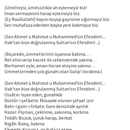
(Ümitteyiz, ümitsizlikle ah eylemeyiz biz!
İman sermayesini harap eylemeyiz biz.
(Ey Rasûlullah!) kapını koyup gayrisine sığınmayız biz.
Sen muhafaza ederken başka yere bakmayız biz.
(Sen Ahmet ü Mahmut u Muhammed’sin Efendim!....
Hak’tan bize doğrulanmış Sultan’sın Efendim!....)
(Biçaredir, ümmetlerinin isyanına bakma…
Ret elini verip hasret ile cehennemde yakma…
Merhamet eyle, aman hicran ateşine yakma…
Ümmetlerinden çok günahı olan Galip’i bırakma.)
(Sen Ahmet ü Mahmut u Muhammed’sin Efendim!....
Hak’tan bize doğrulanmış Sultan’sın Efendim!....)
Üssâtın: İsyan eden, günahkâr
Düstûr-i şefâatle: Müsaade olunan şefaat izni
Bahr-i gam-ı firkate: Gam denizinde ayrılık
Hazer: Pişman, çekinme, sakınma, korkma
Tebâh: Bozuk, çürük harap, berbat
Nigâh: Bakış, bakma
Sâyende: Koruma, muhafaza etme