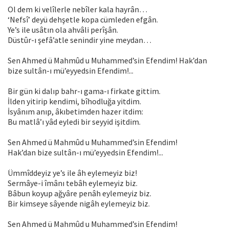
Ol dem ki velîlerle nebîler kala hayrân…
‘Nefsî’ deyü dehşetle kopa cümleden efgân.
Ye’s ile usâtın ola ahvâli perîşân.
Düstûr-ı şefâ’atle senindir yine meydan…
Sen Ahmed ü Mahmûd u Muhammed’sin Efendim! Hak’dan
bize sultân-ı mü’eyyedsin Efendim!...
Bir gün ki dalıp bahr-ı gama-ı firkate gittim.
İlden yitirip kendimi, bîhodluğa yitdim.
İsyânım anıp, âkıbetimden hazer itdim:
Bu matlâ’ı yâd eyledi bir seyyid işitdim.
Sen Ahmed ü Mahmûd u Muhammed’sin Efendim!
Hak’dan bize sultân-ı mü’eyyedsin Efendim!...
Ümmîddeyiz ye’s ile âh eylemeyiz biz!
Sermâye-i îmânı tebâh eylemeyiz biz.
Bâbun koyup ağyâre penâh eylemeyiz biz.
Bir kimseye sâyende nigâh eylemeyiz biz.
Sen Ahmed ü Mahmûd u Muhammed’sin Efendim!