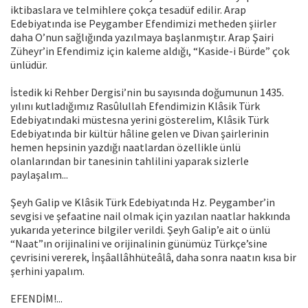
iktibaslara ve telmihlere çokça tesadüf edilir. Arap
Edebiyatında ise Peygamber Efendimizi metheden şiirler
daha O’nun sağlığında yazılmaya başlanmıştır. Arap Şairi
Züheyr’in Efendimiz için kaleme aldığı, “Kaside-i Bürde” çok
ünlüdür.
İstedik ki Rehber Dergisi’nin bu sayısında doğumunun 1435.
yılını kutladığımız Rasûlullah Efendimizin Klâsik Türk
Edebiyatındaki müstesna yerini gösterelim, Klâsik Türk
Edebiyatında bir kültür hâline gelen ve Divan şairlerinin
hemen hepsinin yazdığı naatlardan özellikle ünlü
olanlarından bir tanesinin tahlilini yaparak sizlerle
paylaşalım...
Şeyh Galip ve Klâsik Türk Edebiyatında Hz. Peygamber’in
sevgisi ve şefaatine nail olmak için yazılan naatlar hakkında
yukarıda yeterince bilgiler verildi. Şeyh Galip’e ait o ünlü
“Naat”ın orijinalini ve orijinalinin günümüz Türkçe’sine
çevrisini vererek, İnşâallâhhüteâlâ, daha sonra naatın kısa bir
şerhini yapalım.
EFENDİM!...