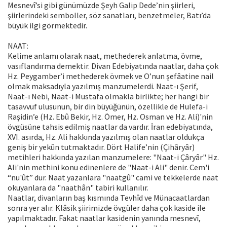
Mesnevî’si gibi günümüzde Şeyh Galip Dede’nin şiirleri,
şiirlerindeki semboller, söz sanatları, benzetmeler, Batı’da
büyük ilgi görmektedir.
NAAT:
Kelime anlamı olarak naat, methederek anlatma, övme,
vasıflandırma demektir. Divan Edebiyatında naatlar, daha çok
Hz. Peygamber’i methederek övmek ve O’nun şefâatine nail
olmak maksadıyla yazılmış manzumelerdi. Naat-ı Şerif,
Naat-ı Nebi, Naat-i Mustafa olmakla birlikte; her hangi bir
tasavvuf ulusunun, bir din büyüğünün, özellikle de Hulefa-i
Raşidin’e (Hz. Ebû Bekir, Hz. Ömer, Hz. Osman ve Hz. Ali)'nin
övgüsüne tahsis edilmiş naatlar da vardır. İran edebiyatında,
XVI. asırda, Hz. Ali hakkında yazılmış olan naatlar oldukça
geniş bir yekûn tutmaktadır. Dört Halife’nin (Çihâryâr)
metihleri hakkında yazılan manzumelere: "Naat-i Çâryâr" Hz.
Ali'nin methini konu edinenlere de "Naat-i Ali" denir. Cem'i
“nu'ût” dur. Naat yazanlara "naatgû" cami ve tekkelerde naat
okuyanlara da "naathân" tabiri kullanılır.
Naatlar, divanların baş kısmında Tevhîd ve Münacaatlardan
sonra yer alır. Klâsik şiirimizde övgüler daha çok kaside ile
yapılmaktadır. Fakat naatlar kasidenin yanında mesnevî,