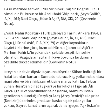
1 Asıl metinde sehven 1209 tarihi verilmiştir. Doğrusu 1213
olmalıdır. Bu hususta bk. Abdülbaki Gölpınarlı, ‚Şeyh Galib?,
İA, XI, 464; Naci Okçu, ‚Hüsn ü Aşk?, DİA, XIX, 29 (Çevirenin
Notu).
2 Vasfi Mahir Kocatürk (Türk Edebiyatı Tarihi, Ankara 1964, s.
525), Abdülbaki Gölpınarlı (‚Şeyh Galib?, İA, XI, 465), Naci
Okçu (‚Hüsn ü Aşk?, DİA, XIX, 29) ve diğer kaynakların
kaydettiklerine göre, kızın adı Hüsn, oğlanın adı Aşk’tır.
Merhum Fahir İz’in yukarıdaki şekilde tespiti bir sehiv
olmalıdır. Aşağıda anlatılan hikâye boyunca bu duruma
özellikle dikkat edilmelidir (Çevirenin Notu).
?
isteyen bir devin dipsiz kuyusuna düşerler. Sühan indirdiği bir
halatla onları kurtarır. Sonra dondurucu Kış, yollarında onlara
mani olur ve bir sihirbazın etkisine maruz kalırlar. Tekrar
Sühan Hüsn’den bir at (Eşkar) ve bir kılıçla (Tîğ-i âh ‚Âh
Kılıcı?) gelir ve yolculuklarına başlarlar, balmumundan
gemilerin bulunduğu Deryâ-yı Âteş (Ateş Denizi)’e ulaşırlar.
[Denizin] üzerinde uçmaktan başka hiçbir çıkar yolları
yoktur, Gayret kanatlarını açarak denizi geçer. ‘Aşk Eşkar’ın