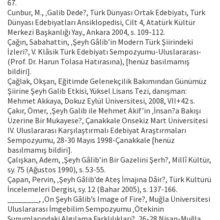
67.
Cunbur, M., ‚Galib Dede?, Türk Dünyası Ortak Edebiyatı, Türk
Dünyası Edebiyatları Ansiklopedisi, Cilt 4, Atatürk Kültür
Merkezi Başkanlığı Yay., Ankara 2004, s. 109-112.
Çağın, Sabahattin, ‚Şeyh Gâlib’in Modern Türk Şiirindeki
İzleri?, V. Klâsik Türk Edebiyatı Sempozyumu-Uluslararası-
(Prof. Dr. Harun Tolasa Hatırasına), [henüz basılmamış
bildiri].
Çağlak, Okşan, Eğitimde Gelenekçilik Bakımından Günümüz
Şiirine Şeyh Galib Etkisi, Yüksel Lisans Tezi, danışman:
Mehmet Akkaya, Dokuz Eylül Üniversitesi, 2008, VII+42 s.
Çakır, Ömer, ‚Şeyh Galib ile Mehmet Akif’in ‚İnsan?a Bakışı
Üzerine Bir Mukayese?, Çanakkale Onsekiz Mart Üniversitesi
IV. Uluslararası Karşılaştırmalı Edebiyat Araştırmaları
Sempozyumu, 28-30 Mayıs 1998-Çanakkale [henüz
basılmamış bildiri].
Çalışkan, Adem, ‚Şeyh Gâlib’in Bir Gazelini Şerh?, Millî Kültür,
sy. 75 (Ağustos 1990), s. 53-55.
Çapan, Pervin, ‚Şeyh Gâlib’de Ateş İmajına Dâir?, Türk Kültürü
İncelemeleri Dergisi, sy. 12 (Bahar 2005), s. 137-166.
________, ‚On Şeyh Gâlib’s Image of Fire?, Muğla Üniversitesi
Uluslararası İmgebilim Sempozyumu ‚Ötekinin
Sunumlarındaki Algılama Farklılıkları?, 26-28 Nisan-Muğla