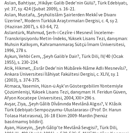
Aslan, Bahtiyar, ‚Hikâye: Galib Dede’nin Gülü?, Türk Edebiyatı,
yıl: 37, sy. 424 (Şubat 2009), s. 16-21.
Aslan, Mustafa, ‚Şeyhülislâm Şairlerden Mekkî ve Divanı
Üzerine?, Modern Türklük Araştırmaları Dergisi, c. 4, sy 2.
(Haziran 2007), s. 63-64, 72.
Aslantürk, Mahmud, Şerh-i Cezîre-i Mesnevî: İnceleme-
Transkripsiyonlu Metin-İndeks, Yüksek Lisans Tezi, danışman:
Muhsin Kalkışım, Kahramanmaraş Sütçü İmam Üniversitesi,
1996, 278 s.
Aşkun, Vehbi Cem, ‚Şeyh Galib’e Dair?, Türk Dili, IV/40 (Ocak
1955), s. 230-234.
Atik, Hikmet, ‚Esrâr Dede’nin Mübârek-Nâme Adlı Mesnevîsi?,
Ankara Üniversitesi İlâhiyat Fakültesi Dergisi, c. XLIV, sy. 1
(2003), s. 374-375.
Atmaca, Yasemin, Hüsn-ü Aşk’ın Göstergebilim Yöntemiyle
Çözümlenişi, Yüksek Lisans Tezi, danışman: H. Feridun Güven,
Afyon Kocatepe Üniversitesi, 2004, XXI+296 s.
Avşar, Ziya, ‚Şeyh Gâlib Dîvânında Mevlânâ Algısı?, V. Klâsik
Türk Edebiyatı Sempozyumu-Uluslararası-(Prof. Dr. Harun
Tolasa Hatırasına), 16-18 Ekim 2009-Mardin [henüz
basılmamış bildiri].
Ayan, Hüseyin, ‚Şeyh Gâlip’te Mevlânâ Sevgisi?, Türk Dili,