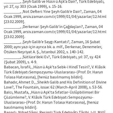
________, ‚Şeyh Galib ve Hüsn ü Aşk’a Dair?, Türk Edebiyatı,
yıl: 27, sy. 303 (Ocak 1999), s. 15-16.
________, ‚Not Defteri: Yine Şeyh Galib’e Dair?, Zaman, 04
Ocak 1999, arsiv.zaman.com.tr/1999/01/04/yazarlar/12.html
[23.02.2009].
________, ‚Derkenar: Şeyh Galib’in Çağdaşları?, Zaman, 04
Ocak 1999, arsiv.zaman.com.tr/1999/01/04/yazarlar/12.html
[23.02.2009].
________, ‚Şeyh Galib’e Saygı Kantatı?, Zaman, 16 Şubat
2000; aynı yazı için ayrıca bk. a. mlf., Derkenar, Denemeler,
Ötüken Neşriyat A. Ş., İstanbul 2002, s. 140-142.
________, ‚Sütlüce’deki Ev?, Türk Edebiyatı, yıl: 37, sy. 424
(Şubat 2009), s. 4-9.
Babacan, İsrafil, ‚Hüsn ü Aşk’ta Sebk-i Hindî Tesiri?, V. Klâsik
Türk Edebiyatı Sempozyumu-Uluslararası-(Prof. Dr. Harun
Tolasa Hatırasına), [henüz basılmamış bildiri].
Bahadır, Ahmet D., ‚Sheikh Galib and His Definition of Divine
Love?, The Fountain, issue: 62 (March-April 2008), s. 53-56.
Balcı, Mustafa, ‚Hüsn ü Aşk’ta Sıfatlar-Üslûpbilimsel Bir
Çözümleme?, V. Klâsik Türk Edebiyatı Sempozyumu-
Uluslararası-(Prof. Dr. Harun Tolasa Hatırasına), [henüz
basılmamış bildiri].
Banarlı, Nihad Sâmi, Resimli Türk Edebiyâtı Târihi, I-II, Millî