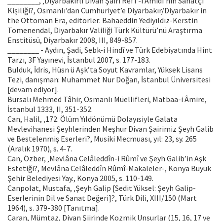
________, ‚Diyarbakırlı Divân Şairi Refî‘-i Âmidî’nin Sanatçı
Kişiliği?, Osmanlı’dan Cumhuriyet’e Diyarbakır/Diyarbakır in
the Ottoman Era, editörler: Bahaeddin Yediyıldız-Kerstin
Tomenendal, Diyarbakır Valiliği Türk Kültürü’nü Araştırma
Enstitüsü, Diyarbakır 2008, III, 849-857.
________ - Aydın, Şadi, Sebk-i Hindî ve Türk Edebiyatında Hint
Tarzı, 3F Yayınevi, İstanbul 2007, s. 177-183.
Bulduk, İdris, Hüsn ü Aşk’ta Soyut Kavramlar, Yüksek Lisans
Tezi, danışman: Muhammet Nur Doğan, İstanbul Üniversitesi
[devam ediyor].
Bursalı Mehmed Tâhir, Osmanlı Müellifleri, Matbaa-i Âmire,
İstanbul 1333, II, 351-352.
Can, Halil, ‚172. Ölüm Yıldönümü Dolayısiyle Galata
Mevlevihanesi Şeyhlerinden Meşhur Divan Şairimiz Şeyh Galib
ve Bestelenmiş Eserleri?, Musiki Mecmuası, yıl: 23, sy. 265
(Aralık 1970), s. 4-7.
Can, Özber, ‚Mevlâna Celâleddîn-i Rûmî ve Şeyh Galib’in Aşk
Estetiği?, Mevlâna Celâleddîn Rûmî-Makaleler-, Konya Büyük
Şehir Belediyesi Yay., Konya 2005, s. 110-149.
Canpolat, Mustafa, ‚Şeyh Galip [Sedit Yüksel: Şeyh Galip-
Eserlerinin Dil ve Sanat Değeri]?, Türk Dili, XIII/150 (Mart
1964), s. 379-380 [Tanıtma].
Caran, Mümtaz, Divan Şiirinde Kozmik Unsurlar (15, 16, 17 ve