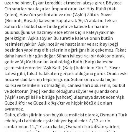
üzerine biner, Eşkar tereddüt etmeden ateşe girer. Böylece
Çin sınırlarına ulaşırlar. İmparatorun kızı Hûş-Rübâ (Aklı
Çelen), Hüsn’ün şeklini alır ve onu (‘Aşk’ı) Zâtü’s-Suver
(Resimli, Boyalı) kalesine kapatarak ‘Aşk’ı aldatır. Tekrar
Sühan bir bülbül suretinde gelir ve kalede bir hazine
bulunduğunu ve hazineyi elde etmek için kaleyi yakmak
gerektiğini ‘Aşk’a söyler. Bu suretle kale ve onun bütün
resimleri yakılır. ‘Aşk incelir ve hastalanır ve artık ay ipeği
bezinden yapılmış elbiselerinin ağırlığını bile çekemez. Fakat
daha hayırlı bir gün doğar. Sühan iyileştirici bir doktor olarak
gelir ve ‘Aşk’a Hüsn’ün kral olduğu Kalb (Kalp) kalesine
gitmesini emreder. ‘Aşk Kalb (Kalp) kalesinin Zâtü’s-Suver
kalesi gibi, fakat hakikaten gerçek olduğunu görür. Orada eski
hoca ve dadılarının hepsini görür. Sühan ona orada hiçbir
korku ve tehlikenin olmadığını, canavarları öldürenin, bülbül
ve doktorun [hep] kendisi olduğunu söyler ve şu anda onu
(‘Aşk’ı) sevgilisi ile birliğe [vahdet] ulaşmaya davet eder. ‘Aşk
Güzellik’tir ve Güzellik ‘Aşk’tır ve hiçbir kötü dil onları
ayıramaz.
Galib, dîvân şiirinin son büyük temsilcisi olarak, Osmanlı Türk
edebiyatı tarihinde eşsiz bir yer işgal eder. 7./13. asrın
sonlarından 11./17. asra kadar, Osmanlı Türk dîvân şairleri,