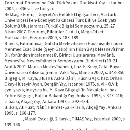
Tanzimat Dönemi’ne Eski Türk Yazını, Donkişot Yay., İstanbul
2004, s. 336 vd., ve tür. yer.
Bektaş, Ekrem, ‚ ‚Gayret?in Helâk Ettiği Şairler?, Atatürk
Üniversitesi Fen-Edebiyat Fakültesi Türk Dili ve Edebiyatı
Bölümü Uluslararası Türklük Bilgisi Sempozyumu, 25-27
Nisan 2007-Erzurum, Bildiriler-1 (A-J), Mega Ofset
Matbaacılık, Erzurum 2009, s. 183-189.
Bilecik, Fahrünnisa, ‚Galata Mevlevihanesi Postnişinlerinden
Mehmed Esad Dede (Şeyh Galib)’nin Hüsn ü Aşk Mesnevîsi’nin
Dil Yönünden İncelenmesi?, Birinci Uluslararası Mevlânâ,
Mesnevî ve Mevlevîhâneler Sempozyumu Bildirileri (19-21
Aralık 2001-Manisa Mevlevîhânesi), haz. E. Küey, Celâl Bayar
Üniversitesi Yükseköğrenim Vakfı Yay., Manisa 2002, s. 343-350.
Bilgegil, M. Kaya, ‚Hüsn ü Aşk’a Dâir?, Hüsn ü Aşk, haz. Orhan
Okay-Hüseyin Ayan, Dergâh Yay., İstanbul 1975, s. VII-XLVII;
aynı yazı için ayrıca bk. M. Kaya Bilgegil’in Makaleleri, haz.
Zöhre Bilgegil, Kültür Bakanlığı Yay., Ankara 1993, s. 377-416;
2. baskı, Akçağ Yay., Ankara 1997, s. 392-434.
Bilkan, Ali Fuat, Nâbî; Hikmet-Şair-Tarih, Akçağ Yay., Ankara
1998, s. 168-177.
________, Masal Estetiği, 2. baskı, TİMAŞ Yay., İstanbul 2009, s.
139-146.