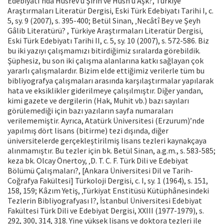
Edebiyatı’nda Hüsrev ü Şirin ve Hüsn ü Aşk?, Türkiye
Araştırmaları Literatür Dergisi, Eski Türk Edebiyatı Tarihi I, c.
5, sy. 9 (2007), s. 395-400; Betül Sinan, ‚Necâtî Bey ve Şeyh
Gâlib Literatürü? , Türkiye Araştırmaları Literatür Dergisi,
Eski Türk Edebiyatı Tarihi II, c. 5, sy. 10 (2007), s. 572-586. Biz
bu iki yazıyı çalışmamızı bitirdiğimiz sıralarda görebildik.
Şüphesiz, bu son iki çalışma alanlarına katkı sağlayan çok
yararlı çalışmalardır. Bizim elde ettiğimiz verilerle tüm bu
bibliyografya çalışmaları arasında karşılaştırmalar yapılarak
hata ve eksiklikler giderilmeye çalışılmıştır. Diğer yandan,
kimi gazete ve dergilerin (Hak, Muhit vb.) bazı sayıları
görülemediği için bazı yazıların sayfa numaraları
verilememiştir. Ayrıca, Atatürk Üniversitesi (Erzurum)’nde
yapılmış dört lisans (bitirme) tezi dışında, diğer
üniversitelerde gerçekleştirilmiş lisans tezleri kaynakçaya
alınmamıştır. Bu tezler için bk. Betül Sinan, a.g.m., s. 583-585;
keza bk. Olcay Önertoy, ‚D. T. C. F. Türk Dili ve Edebiyat
Bölümü Çalışmaları?, [Ankara Üniversitesi Dil ve Tarih-
Coğrafya Fakültesi] Türkoloji Dergisi, c. I, sy. 1 (1964), s. 151,
158, 159; Kâzım Yetiş, ‚Türkiyat Enstitüsü Kütüphânesindeki
Tezlerin Bibliyografyası I?, İstanbul Üniversitesi Edebiyat
Fakültesi Türk Dili ve Edebiyat Dergisi, XXIII (1977-1979), s.
292, 300, 314, 318. Yine yüksek lisans ve doktora tezleri ile