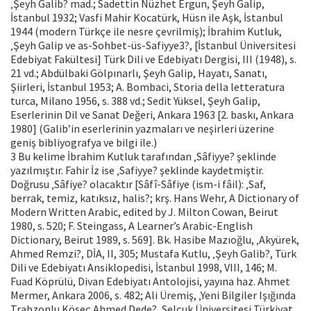
‚Şeyh Galib? mad.; Sadettin Nüzhet Ergun, Şeyh Galip,
İstanbul 1932; Vasfi Mahir Kocatürk, Hüsn ile Aşk, İstanbul
1944 (modern Türkçe ile nesre çevrilmiş); İbrahim Kutluk,
‚Şeyh Galip ve as-Sohbet-üs-Safiyye3?, [İstanbul Üniversitesi
Edebiyat Fakültesi] Türk Dili ve Edebiyatı Dergisi, III (1948), s.
21 vd.; Abdülbaki Gölpınarlı, Şeyh Galip, Hayatı, Sanatı,
Şiirleri, İstanbul 1953; A. Bombaci, Storia della letteratura
turca, Milano 1956, s. 388 vd.; Sedit Yüksel, Şeyh Galip,
Eserlerinin Dil ve Sanat Değeri, Ankara 1963 [2. baskı, Ankara
1980] (Galib’in eserlerinin yazmaları ve neşirleri üzerine
geniş bibliyografya ve bilgi ile.)
3 Bu kelime İbrahim Kutluk tarafından ‚Sâfiyye? şeklinde
yazılmıştır. Fahir İz ise ‚Safiyye? şeklinde kaydetmiştir.
Doğrusu ‚Sâfiye? olacaktır [Sâfî-Sâfiye (ism-i fâil): ‚Saf,
berrak, temiz, katıksız, halis?; krş. Hans Wehr, A Dictionary of
Modern Written Arabic, edited by J. Milton Cowan, Beirut
1980, s. 520; F. Steingass, A Learner’s Arabic-English
Dictionary, Beirut 1989, s. 569]. Bk. Hasibe Mazıoğlu, ‚Akyürek,
Ahmed Remzi?, DİA, II, 305; Mustafa Kutlu, ‚Şeyh Galib?, Türk
Dili ve Edebiyatı Ansiklopedisi, İstanbul 1998, VIII, 146; M.
Fuad Köprülü, Divan Edebiyatı Antolojisi, yayına haz. Ahmet
Mermer, Ankara 2006, s. 482; Ali Üremiş, ‚Yeni Bilgiler Işığında
Trabzonlu Köseç Ahmed Dede?, Selçuk Üniversitesi Türkiyat