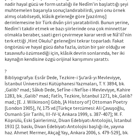
nadir hayal gücü ve form ustalığı ile Nedîm’in başlattığı şeyi
muhtemelen başarıyla sonuçlandırabilirdi, yani onu örnek
almış olabilseydi, klâsik geleneğe göre [yazılmış]
derinlemesine bir Türk divân şiiri yaratabilirdi. Bunun yerine,
Nedîm’i takdir etmek ve bazı şiirlerinde ona çok minnettar
olmakla beraber, saati geri çevirmeye karar verdi ve Nâ’ilî’nin
terk ettiği ‚Hint Okulu? geleneğini tekrar toparladı. Fakat
öngörüsü ve hayal gücü daha fazla, üstün bir şair olduğu ve
tasavvufu özümsediği için, klâsik devrin sonlarında, her iki
kaynağın kendisine özgü orijinal karışımını yarattı.
?
Bibliyografya: Esrâr Dede, Tezkire-i Şu‘arâ-yı Mevleviyye,
İstanbul Üniversitesi Kütüphanesi Yazmaları, T. Y. 3894, bk.
‚Galib? mad.; Sâkıb Dede, Sefîne-i Nefîse-i Mevleviyye, Kahire
1283, bk. ‚Galib? mad.; Fatîn, Tezkire, İstanbul 1271, bk.‚Galib?
mad.; [E. J. Wilkinson] Gibb, [A History of] Ottoman Poetry
[London 1905], IV, 175 vd.[Türkçe tercümesi: Ali Çavuşoğlu,
Osmanlı Şiir Tarihi, III-IV-V, Ankara 1999, s. 387-407]; M. F.
Köprülü, Eski Şairlerimiz, Divan Edebiyatı Antolojisi, İstanbul
1931 [2. baskı, Divan Edebiyatı Antolojisi başlığı ile, yayına
haz. Ahmet Mermer, Akçağ Yay., Ankara 2006, s. 479-529], bk.