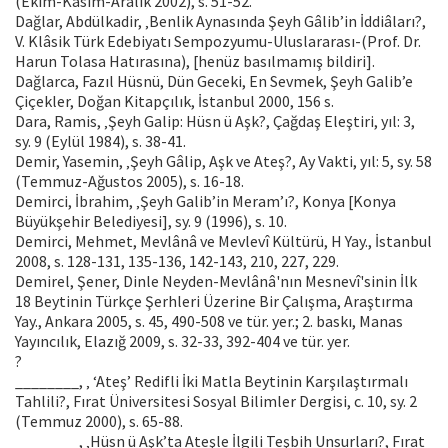
(Ekim-Kasım-Aralık 2002), s. 51-52.
Dağlar, Abdülkadir, ‚Benlik Aynasında Şeyh Gâlib’in İddiâları?,
V. Klâsik Türk Edebiyatı Sempozyumu-Uluslararası-(Prof. Dr.
Harun Tolasa Hatırasına), [henüz basılmamış bildiri].
Dağlarca, Fazıl Hüsnü, Dün Geceki, En Sevmek, Şeyh Galib’e
Çiçekler, Doğan Kitapçılık, İstanbul 2000, 156 s.
Dara, Ramis, ‚Şeyh Galip: Hüsn ü Aşk?, Çağdaş Eleştiri, yıl: 3,
sy. 9 (Eylül 1984), s. 38-41.
Demir, Yasemin, ‚Şeyh Gâlip, Aşk ve Ateş?, Ay Vakti, yıl: 5, sy. 58
(Temmuz-Ağustos 2005), s. 16-18.
Demirci, İbrahim, ‚Şeyh Galib’in Meram’ı?, Konya [Konya
Büyükşehir Belediyesi], sy. 9 (1996), s. 10.
Demirci, Mehmet, Mevlânâ ve Mevlevî Kültürü, H Yay., İstanbul
2008, s. 128-131, 135-136, 142-143, 210, 227, 229.
Demirel, Şener, Dinle Neyden-Mevlânâ'nın Mesnevî'sinin İlk
18 Beytinin Türkçe Şerhleri Üzerine Bir Çalışma, Araştırma
Yay., Ankara 2005, s. 45, 490-508 ve tür. yer.; 2. baskı, Manas
Yayıncılık, Elazığ 2009, s. 32-33, 392-404 ve tür. yer.
?
________, ‚ ‘Ateş’ Redifli İki Matla Beytinin Karşılaştırmalı
Tahlili?, Fırat Üniversitesi Sosyal Bilimler Dergisi, c. 10, sy. 2
(Temmuz 2000), s. 65-88.
________, ‚Hüsn ü Aşk’ta Ateşle İlgili Teşbih Unsurları?, Fırat