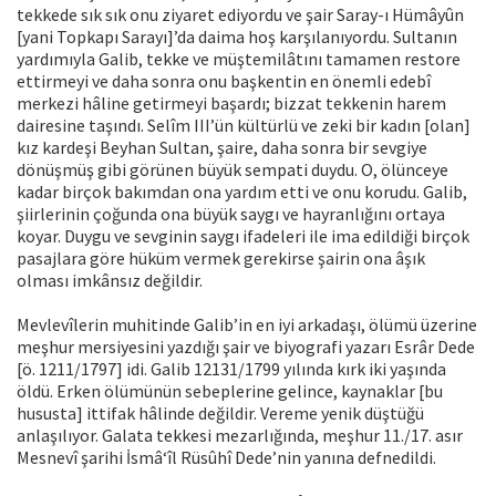
tekkede sık sık onu ziyaret ediyordu ve şair Saray-ı Hümâyûn
[yani Topkapı Sarayı]’da daima hoş karşılanıyordu. Sultanın
yardımıyla Galib, tekke ve müştemilâtını tamamen restore
ettirmeyi ve daha sonra onu başkentin en önemli edebî
merkezi hâline getirmeyi başardı; bizzat tekkenin harem
dairesine taşındı. Selîm III’ün kültürlü ve zeki bir kadın [olan]
kız kardeşi Beyhan Sultan, şaire, daha sonra bir sevgiye
dönüşmüş gibi görünen büyük sempati duydu. O, ölünceye
kadar birçok bakımdan ona yardım etti ve onu korudu. Galib,
şiirlerinin çoğunda ona büyük saygı ve hayranlığını ortaya
koyar. Duygu ve sevginin saygı ifadeleri ile ima edildiği birçok
pasajlara göre hüküm vermek gerekirse şairin ona âşık
olması imkânsız değildir.
Mevlevîlerin muhitinde Galib’in en iyi arkadaşı, ölümü üzerine
meşhur mersiyesini yazdığı şair ve biyografi yazarı Esrâr Dede
[ö. 1211/1797] idi. Galib 12131/1799 yılında kırk iki yaşında
öldü. Erken ölümünün sebeplerine gelince, kaynaklar [bu
hususta] ittifak hâlinde değildir. Vereme yenik düştüğü
anlaşılıyor. Galata tekkesi mezarlığında, meşhur 11./17. asır
Mesnevî şarihi İsmâ‘îl Rüsûhî Dede’nin yanına defnedildi.