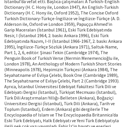
İstanbul’da vefat etti. Başlıca çalışmaları: A Turkish-English
Dictionary (H. C. Hony ile, London 1947), An English-Turkish
Dictionary (H. C. Hony ile, Oxford 1952), The Concise Oxford
Turkish Dictionary-Türkçe-İngilizce ve İngilizce-Türkçe (A. D.
Alderson ile, Oxford ve London 1959), Papuççu Ahmed’in
Garip Maceraları (İstanbul 1961), Eski Türk Edebiyatında
Nesir, I (İstanbul 1964, 2. baskı: Ankara 1996), Eski Türk
Edebiyatında Nazım, I-II (İstanbul 1966-1967, 2. baskı: Ankara
1995), İngilizce-Türkçe Sözlük (Ankara 1971), Saltuk-Name,
Part 1, 2, 6, editör: Şinasi Tekin (Cambridge 1974), The
Penguin Book of Turkish Verse (Nermin Menemencioğlu ile,
London 1978), An Anthology of Modern Turkish Short Stories
(Minneapolis 1978), Hepimizin Türkçesi (Ankara 1984), The
Seyahatname of Evliya Çelebi, Book One (Cambridge 1989),
The Seyahatname of Evliya Çelebi, Part 2 (Cambridge 1993).
Ayrıca, İstanbul Üniversitesi Edebiyat Fakültesi Türk Dili ve
Edebiyatı Dergisi (İstanbul), Türkiyat Mecmuası (İstanbul),
Türk Dili Araştırmaları Yıllığı-Belleten (Ankara), Boğaziçi
Üniversitesi Dergisi (İstanbul), Türk Dili (Ankara), Tarih ve
Toplum (İstanbul), Erdem (Ankara) gibi dergilerle The
Encyclopaedia of Islam ve The Encyclopaedia Britannica’da
Eski Türk Edebiyatı, Halk Edebiyatı ve Yeni Türk Edebiyatıyla
ilgili pek çok yazı yayımladı. Fahir İz’in hayatı ve eserleri