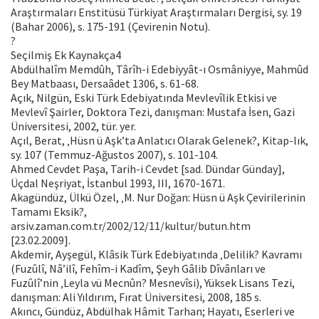
Araştırmaları Enstitüsü Türkiyat Araştırmaları Dergisi, sy. 19
(Bahar 2006), s. 175-191 (Çevirenin Notu).
?
Seçilmiş Ek Kaynakça4
Abdülhalîm Memdûh, Târîh-i Edebiyyât-ı Osmâniyye, Mahmûd
Bey Matbaası, Dersaâdet 1306, s. 61-68.
Açık, Nilgün, Eski Türk Edebiyatında Mevlevîlik Etkisi ve
Mevlevî Şairler, Doktora Tezi, danışman: Mustafa İsen, Gazi
Üniversitesi, 2002, tür. yer.
Açıl, Berat, ‚Hüsn ü Aşk’ta Anlatıcı Olarak Gelenek?, Kitap-lık,
sy. 107 (Temmuz-Ağustos 2007), s. 101-104.
Ahmed Cevdet Paşa, Tarih-i Cevdet [sad. Dündar Günday],
Üçdal Neşriyat, İstanbul 1993, III, 1670-1671.
Akagündüz, Ülkü Özel, ‚M. Nur Doğan: Hüsn ü Aşk Çevirilerinin
Tamamı Eksik?,
arsiv.zaman.com.tr/2002/12/11/kultur/butun.htm
[23.02.2009].
Akdemir, Ayşegül, Klâsik Türk Edebiyatında ‚Delilik? Kavramı
(Fuzûlî, Nâ’ilî, Fehîm-i Kadîm, Şeyh Gâlib Dîvânları ve
Fuzûlî’nin ‚Leyla vü Mecnûn? Mesnevîsi), Yüksek Lisans Tezi,
danışman: Ali Yıldırım, Fırat Üniversitesi, 2008, 185 s.
Akıncı, Gündüz, Abdülhak Hâmit Tarhan; Hayatı, Eserleri ve