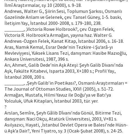
İlmî Araştırmalar, sy. 10 (2000), s. 9-18.
Andrews, Walter G., Şiirin Sesi, Toplumun Şarkısı, Osmanlı
Gazelinde Anlam ve Gelenek, çev. Tansel Güney, 1-5. baskı,
İletişim Yay., İstanbul 2000-2008, s. 179-180, 238.
________, ‚Victoria Rowe Holbrook?, çev. Özgen Felek,
Victoria R. Holbrook’a Armağan, yayına haz. Walter G.
Andrews-Özgen Felek, Kanat Kitap, İstanbul 2006, s. 16-18.
Aras, Namık Kemal, Esrar Dede’nin Tezkire-i Şu‘arâ-yı
Mevleviyyesi, Yüksek Lisans Tezi, danışman: Hasibe Mazıoğlu,
Ankara Üniversitesi, 1987, 396 s.
Arı, Ahmet, Galib Dede’nin Aşk Ateşi: Şeyh Galib Divanı’nda
Aşk, Fakülte Kitabevi, Isparta 2003, X+180 s.; Profil Yay.,
İstanbul 2008, 200 s.
________, ‚Şeyh Galib’in Poetikası?, Osmanlı Araştırmaları =
The Journal of Ottoman Studies, XXVI (2005), s. 51-72.
Armağan, Mustafa, Hilmi Yavuz ile Doğu’ya ve Batı’ya
Yolculuk, Ufuk Kitapları, İstanbul 2003, tür. yer.
?
Arslan, Semîre, Şeyh Gâlib Dîvanı’nda Gönül, Bitirme Tezi,
danışman: Naci Okçu, Atatürk Üniversitesi, 2003, V+81 s.
Asılyazıcı, Hayati, ‚İstanbul Devlet Opera ve Balesi’nde Hüsn-
ü Aşk’a Dair?, Yeni Tiyatro, sy. 3 (Ocak-Şubat 2008), s. 24-25.