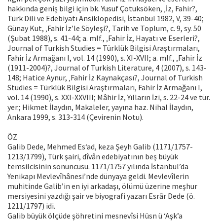
hakkında geniş bilgi için bk. Yusuf Çotuksöken, ‚İz, Fahir?,
Türk Dili ve Edebiyatı Ansiklopedisi, İstanbul 1982, V, 39-40;
Günay Kut, ‚Fahir İz’le Söyleşi?, Tarih ve Toplum, c. 9, sy. 50
(Şubat 1988), s. 41-44; a. mlf., ‚Fahir İz, Hayatı ve Eserleri?,
Journal of Turkish Studies = Türklük Bilgisi Araştırmaları,
Fahir İz Armağanı I, vol. 14 (1990), s. XI-XVII; a. mlf., ‚Fahir İz
(1911-2004)?, Journal of Turkish Literature, 4 (2007), s. 143-
148; Hatice Aynur, ‚Fahir İz Kaynakçası?, Journal of Turkish
Studies = Türklük Bilgisi Araştırmaları, Fahir İz Armağanı I,
vol. 14 (1990), s. XXI-XXVIII; Mâhir İz, Yılların İzi, s. 22-24 ve tür.
yer.; Hikmet İlaydın, Makaleler, yayına haz. Nihal İlaydın,
Ankara 1999, s. 313-314 (Çevirenin Notu).
ÖZ
Galib Dede, Mehmed Es‘ad, keza Şeyh Galib (1171/1757-
1213/1799), Türk şairi, dîvân edebiyatının beş büyük
temsilcisinin sonuncusu. 1171/1757 yılında İstanbul’da
Yenikapı Mevlevîhânesi’nde dünyaya geldi. Mevlevîlerin
muhitinde Galib’in en iyi arkadaşı, ölümü üzerine meşhur
mersiyesini yazdığı şair ve biyografi yazarı Esrâr Dede (ö.
1211/1797) idi.
Galib büyük ölçüde şöhretini mesnevîsi Hüsn ü ‘Aşk’a