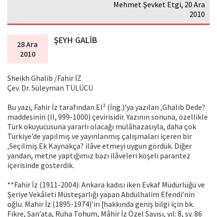
Mehmet Şevket Etgi, 20 Ara
2010
ŞEYH GALİB
28 Ara
2010
Sheikh Ghalib /Fahir İZ
Çev. Dr. Süleyman TÜLÜCÜ
Bu yazı, Fahir İz tarafından EI² (İng.)’ya yazılan ‚Ghalib Dede?
maddesinin (II, 999-1000) çevirisidir. Yazının sonuna, özellikle
Türk okuyucusuna yararlı olacağı mülâhazasıyla, daha çok
Türkiye’de yapılmış ve yayınlanmış çalışmaları içeren bir
‚Seçilmiş Ek Kaynakça? ilâve etmeyi uygun gördük. Diğer
yandan, metne yaptığımız bazı ilâveleri köşeli parantez
içerisinde gösterdik.
**Fahir İz (1911-2004): Ankara kadısı iken Evkaf Müdürlüğü ve
Şeriye Vekâleti Müsteşarlığı yapan Abdülhalim Efendi’nin
oğlu. Mahir İz (1895-1974)’in [hakkında geniş bilgi için bk.
Fikre, San’ata, Ruha Tohum, Mâhir İz Özel Sayısı, yıl: 8, sy. 86