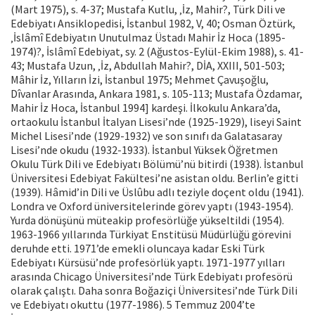
(Mart 1975), s. 4-37; Mustafa Kutlu, ‚İz, Mahir?, Türk Dili ve
Edebiyatı Ansiklopedisi, İstanbul 1982, V, 40; Osman Öztürk,
‚İslâmî Edebiyatın Unutulmaz Üstadı Mahir İz Hoca (1895-
1974)?, İslâmî Edebiyat, sy. 2 (Ağustos-Eylül-Ekim 1988), s. 41-
43; Mustafa Uzun, ‚İz, Abdullah Mahir?, DİA, XXIII, 501-503;
Mâhir İz, Yılların İzi, İstanbul 1975; Mehmet Çavuşoğlu,
Dîvanlar Arasında, Ankara 1981, s. 105-113; Mustafa Özdamar,
Mahir İz Hoca, İstanbul 1994] kardeşi. İlkokulu Ankara’da,
ortaokulu İstanbul İtalyan Lisesi’nde (1925-1929), liseyi Saint
Michel Lisesi’nde (1929-1932) ve son sınıfı da Galatasaray
Lisesi’nde okudu (1932-1933). İstanbul Yüksek Öğretmen
Okulu Türk Dili ve Edebiyatı Bölümü’nü bitirdi (1938). İstanbul
Üniversitesi Edebiyat Fakültesi’ne asistan oldu. Berlin’e gitti
(1939). Hâmid’in Dili ve Üslûbu adlı teziyle doçent oldu (1941).
Londra ve Oxford üniversitelerinde görev yaptı (1943-1954).
Yurda dönüşünü müteakip profesörlüğe yükseltildi (1954).
1963-1966 yıllarında Türkiyat Enstitüsü Müdürlüğü görevini
deruhde etti. 1971’de emekli oluncaya kadar Eski Türk
Edebiyatı Kürsüsü’nde profesörlük yaptı. 1971-1977 yılları
arasında Chicago Üniversitesi’nde Türk Edebiyatı profesörü
olarak çalıştı. Daha sonra Boğaziçi Üniversitesi’nde Türk Dili
ve Edebiyatı okuttu (1977-1986). 5 Temmuz 2004’te