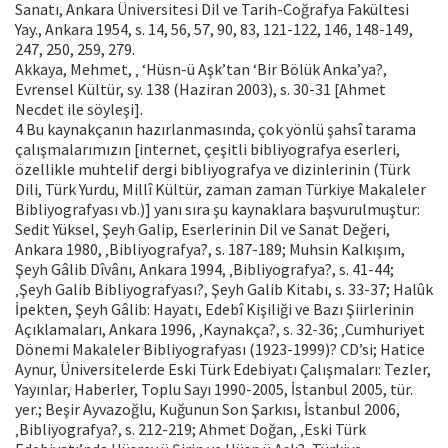
Sanatı, Ankara Üniversitesi Dil ve Tarih-Coğrafya Fakültesi
Yay., Ankara 1954, s. 14, 56, 57, 90, 83, 121-122, 146, 148-149,
247, 250, 259, 279.
Akkaya, Mehmet, ‚ ‘Hüsn-ü Aşk’tan ‘Bir Bölük Anka’ya?,
Evrensel Kültür, sy. 138 (Haziran 2003), s. 30-31 [Ahmet
Necdet ile söyleşi].
4 Bu kaynakçanın hazırlanmasında, çok yönlü şahsî tarama
çalışmalarımızın [internet, çeşitli bibliyografya eserleri,
özellikle muhtelif dergi bibliyografya ve dizinlerinin (Türk
Dili, Türk Yurdu, Millî Kültür, zaman zaman Türkiye Makaleler
Bibliyografyası vb.)] yanı sıra şu kaynaklara başvurulmuştur:
Sedit Yüksel, Şeyh Galip, Eserlerinin Dil ve Sanat Değeri,
Ankara 1980, ‚Bibliyografya?, s. 187-189; Muhsin Kalkışım,
Şeyh Gâlib Dîvânı, Ankara 1994, ‚Bibliyografya?, s. 41-44;
‚Şeyh Galib Bibliyografyası?, Şeyh Galib Kitabı, s. 33-37; Halûk
İpekten, Şeyh Gâlib: Hayatı, Edebî Kişiliği ve Bazı Şiirlerinin
Açıklamaları, Ankara 1996, ‚Kaynakça?, s. 32-36; ‚Cumhuriyet
Dönemi Makaleler Bibliyografyası (1923-1999)? CD’si; Hatice
Aynur, Üniversitelerde Eski Türk Edebiyatı Çalışmaları: Tezler,
Yayınlar, Haberler, Toplu Sayı 1990-2005, İstanbul 2005, tür.
yer.; Beşir Ayvazoğlu, Kuğunun Son Şarkısı, İstanbul 2006,
‚Bibliyografya?, s. 212-219; Ahmet Doğan, ‚Eski Türk