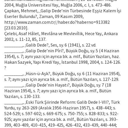
2004, Muğla Üniversitesi Yay., Muğla 2006, c. I, s. 473-486.
Çapkan, Mehmet, ‚Galip Dede’nin Türbesinde Eşşiz Kalem İşi
Eserler Bulundu?, Zaman, 09 Kasım 2009,
http://www.zaman.com.tr//haber.do?haberno=913382
[23.03.2010].
Çelebi, Asaf Hâlet, Mevlâna ve Mevlevîlik, Hece Yay., Ankara
2002, s. 11-12, 85, 137.
________, ‚Galib Dede?, Ses, sy. 6 (1941), s. 22 vd.
________, ‚Galip Dede’nin Pîri?, Büyük Doğu, sy. 5 (4 Haziran
1954), s. 7; aynı yazı için ayrıca bk. a. mlf., Bütün Yazıları, haz.
Hakan Sazyek, Yapı Kredi Yay., İstanbul 1998, 2004, s. 124-126.
?
________, ‚Hüsn-ü-Aşk?, Büyük Doğu, sy. 6 (11 Haziran 1954),
s. 7; aynı yazı için ayrıca bk. a. mlf., Bütün Yazıları, s. 127-129.
________, ‚Galip Dede’nin Hayatı?, Büyük Doğu, sy. 7 (18
Haziran 1954), s. 7; aynı yazı için ayrıca bk. a. mlf., Bütün
Yazıları, s. 130-133.
________, ‚Eski Türk Şiirinde Reform: Galib Dede I-VII?, Türk
Yurdu, sy. 263-269 (Aralık 1956-Haziran 1957), s. 438-443; s.
524-529; s. 597-602; s. 669-675; s. 750-755; s. 828-833; s. 922-
925; aynı yazılar için ayrıca bk. a. mlf., Bütün Yazıları, s. 393-
399, 403-409, 410-415, 419-425, 426-432, 433-439, 440-444;