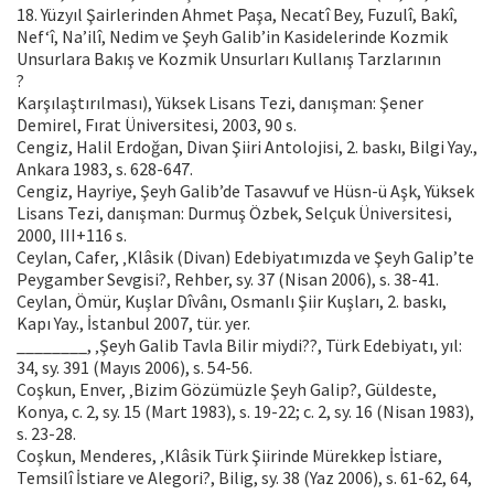
18. Yüzyıl Şairlerinden Ahmet Paşa, Necatî Bey, Fuzulî, Bakî,
Nef‘î, Na’ilî, Nedim ve Şeyh Galib’in Kasidelerinde Kozmik
Unsurlara Bakış ve Kozmik Unsurları Kullanış Tarzlarının
?
Karşılaştırılması), Yüksek Lisans Tezi, danışman: Şener
Demirel, Fırat Üniversitesi, 2003, 90 s.
Cengiz, Halil Erdoğan, Divan Şiiri Antolojisi, 2. baskı, Bilgi Yay.,
Ankara 1983, s. 628-647.
Cengiz, Hayriye, Şeyh Galib’de Tasavvuf ve Hüsn-ü Aşk, Yüksek
Lisans Tezi, danışman: Durmuş Özbek, Selçuk Üniversitesi,
2000, III+116 s.
Ceylan, Cafer, ‚Klâsik (Divan) Edebiyatımızda ve Şeyh Galip’te
Peygamber Sevgisi?, Rehber, sy. 37 (Nisan 2006), s. 38-41.
Ceylan, Ömür, Kuşlar Dîvânı, Osmanlı Şiir Kuşları, 2. baskı,
Kapı Yay., İstanbul 2007, tür. yer.
________, ‚Şeyh Galib Tavla Bilir miydi??, Türk Edebiyatı, yıl:
34, sy. 391 (Mayıs 2006), s. 54-56.
Coşkun, Enver, ‚Bizim Gözümüzle Şeyh Galip?, Güldeste,
Konya, c. 2, sy. 15 (Mart 1983), s. 19-22; c. 2, sy. 16 (Nisan 1983),
s. 23-28.
Coşkun, Menderes, ‚Klâsik Türk Şiirinde Mürekkep İstiare,
Temsilî İstiare ve Alegori?, Bilig, sy. 38 (Yaz 2006), s. 61-62, 64,