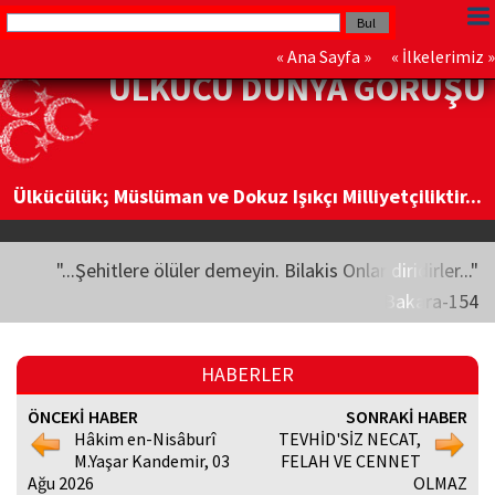
«
Ana Sayfa
» «
İlkelerimiz
»
ÜLKÜCÜ DÜNYA GÖRÜŞÜ
Ülkücülük; Müslüman ve Dokuz Işıkçı Milliyetçiliktir...
"...Şehitlere ölüler demeyin. Bilakis Onlar diridirler..."
Bakara-154
HABERLER
ÖNCEKİ HABER
SONRAKİ HABER
Hâkim en-Nisâburî
TEVHİD'SİZ NECAT,
M.Yaşar Kandemir, 03
FELAH VE CENNET
Ağu 2026
OLMAZ