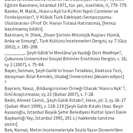
Eğitim Basımevi, İstanbul 1971, tür. yer., özellikle, II, 770-779.
Bankır, M. Malik, ‚Hüsn ü Aşk’ta Ki/Kim Yapılı Cümleler ve
Fonksiyonları?, V. Klâsik Türk Edebiyatı Sempozyumu-
Uluslararası-(Prof. Dr. Harun Tolasa Hatırasına), [henüz
basılmamış bildiri].
Batislam, H. Dilek, ‚Divan Şiirinin Mitolojik Kuşları: Hümâ,
Anka ve Simurg?, Türk Kültürü İncelemeleri Dergisi, sy. 7 (Güz
2002), s. 185-208.
________, ‚Şeyh Gâlib’in Mevlâna’ya Yazdığı Dört Medhiye?,
Çukurova Üniversitesi Sosyal Bilimler Enstitüsü Dergisi, c. 16,
sy. 2 (2007), s. 75-84.
Bayer, Selman, Şeyh Galib’in İnsan Telakkisi, Doktora Tezi,
danışman: Bilal Kemikli, Uludağ Üniversitesi [devam ediyor].
?
Bayram, Yavuz, ‚Bildungsroman Örneği Olarak ‘Hüsn ü Aşk’ ?,
İlmî Araştırmalar, sy. 23 (Bahar 2007), s. 7-28.
Bedir, Ahmet Cemil, ‚Şeyh Galib Kitabı?, Hece, yıl: 3, sy. 26-27
(Şubat-Mart 1999), s. 118-119 [Şeyh Galib Kitabı (haz. Beşir
Ayvazoğlu, İstanbul Büyük Şehir Belediyesi Kültür İşleri Daire
Başkanlığı Yay., İstanbul 1995, 291 s.) hakkında tanıtma
yazısı].
Bek, Kemal, Metin İncelemeleriyle Sözlü Yazın Dönemi’den