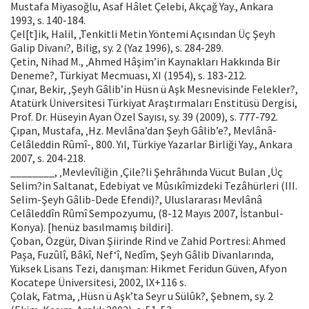
Mustafa Miyasoğlu, Asaf Hâlet Çelebi, Akçağ Yay., Ankara
1993, s. 140-184.
Çel[t]ik, Halil, ‚Tenkitli Metin Yöntemi Açısından Üç Şeyh
Galip Divanı?, Bilig, sy. 2 (Yaz 1996), s. 284-289.
Çetin, Nihad M., ‚Ahmed Hâşim’in Kaynakları Hakkında Bir
Deneme?, Türkiyat Mecmuası, XI (1954), s. 183-212.
Çınar, Bekir, ‚Şeyh Gâlib’in Hüsn ü Aşk Mesnevisinde Felekler?,
Atatürk Üniversitesi Türkiyat Araştırmaları Enstitüsü Dergisi,
Prof. Dr. Hüseyin Ayan Özel Sayısı, sy. 39 (2009), s. 777-792.
Çıpan, Mustafa, ‚Hz. Mevlâna’dan Şeyh Gâlib’e?, Mevlânâ-
Celâleddin Rûmî-, 800. Yıl, Türkiye Yazarlar Birliği Yay., Ankara
2007, s. 204-218.
________, ‚Mevlevîliğin ‚Çile?li Şehrâhında Vücut Bulan ‚Üç
Selim?in Saltanat, Edebiyat ve Mûsıkîmizdeki Tezâhürleri (III.
Selim-Şeyh Gâlib-Dede Efendi)?, Uluslararası Mevlânâ
Celâleddîn Rûmî Sempozyumu, (8-12 Mayıs 2007, İstanbul-
Konya). [henüz basılmamış bildiri].
Çoban, Özgür, Divan Şiirinde Rind ve Zahid Portresi: Ahmed
Paşa, Fuzûlî, Bâkî, Nef‘î, Nedîm, Şeyh Gâlib Divanlarında,
Yüksek Lisans Tezi, danışman: Hikmet Feridun Güven, Afyon
Kocatepe Üniversitesi, 2002, IX+116 s.
Çolak, Fatma, ‚Hüsn ü Aşk’ta Seyr u Sülûk?, Şebnem, sy. 2