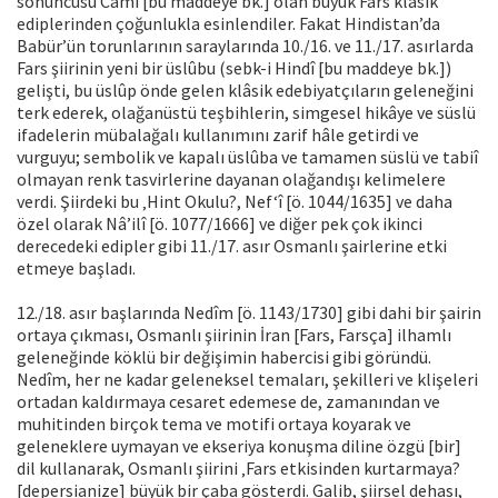
sonuncusu Câmî [bu maddeye bk.] olan büyük Fars klâsik
ediplerinden çoğunlukla esinlendiler. Fakat Hindistan’da
Babür’ün torunlarının saraylarında 10./16. ve 11./17. asırlarda
Fars şiirinin yeni bir üslûbu (sebk-i Hindî [bu maddeye bk.])
gelişti, bu üslûp önde gelen klâsik edebiyatçıların geleneğini
terk ederek, olağanüstü teşbihlerin, simgesel hikâye ve süslü
ifadelerin mübalağalı kullanımını zarif hâle getirdi ve
vurguyu; sembolik ve kapalı üslûba ve tamamen süslü ve tabiî
olmayan renk tasvirlerine dayanan olağandışı kelimelere
verdi. Şiirdeki bu ‚Hint Okulu?, Nef‘î [ö. 1044/1635] ve daha
özel olarak Nâ’ilî [ö. 1077/1666] ve diğer pek çok ikinci
derecedeki edipler gibi 11./17. asır Osmanlı şairlerine etki
etmeye başladı.
12./18. asır başlarında Nedîm [ö. 1143/1730] gibi dahi bir şairin
ortaya çıkması, Osmanlı şiirinin İran [Fars, Farsça] ilhamlı
geleneğinde köklü bir değişimin habercisi gibi göründü.
Nedîm, her ne kadar geleneksel temaları, şekilleri ve klişeleri
ortadan kaldırmaya cesaret edemese de, zamanından ve
muhitinden birçok tema ve motifi ortaya koyarak ve
geleneklere uymayan ve ekseriya konuşma diline özgü [bir]
dil kullanarak, Osmanlı şiirini ‚Fars etkisinden kurtarmaya?
[depersianize] büyük bir çaba gösterdi. Galib, şiirsel dehası,