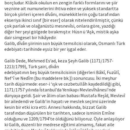
borçludur. Klâsik okulun en zengin farklı formlarını ve şiir
veznine ait numunelerini ihtiva eden ve yüksek standartta
birçok şiirleri içeren dîvânı, münekkitlerin çoğu tarafından
ekseriya ikinci sınıf [bir eser] olarak nitelendirilmiştir, çünkü
çok parlak ve olağanüstü mesnevîsi, onlara göre, yazdığı
diğer her şeyi gölgede bırakmıştır. Hüsn ü ‘Aşk, mistik aşka
dair simgesel bir hikâyedir.
Galib, dîvân şiirinin son büyük temsilcisi olarak, Osmanlı Türk
edebiyatı tarihinde eşsiz bir yer işgal eder.
Galib Dede, Mehmed Es‘ad, keza Şeyh Galib (1171/1757-
1213/1799), Türk şairi, dîvân
edebiyatının beş büyük temsilcisinin (diğerleri Bâkî, Fuzûlî,
Nef‘î ve Nedîm [bu maddelere bk.]) sonuncusu. İki meşhur
tarih düşürmede: eser-i ‘ışk ve cezbetullâh kaydedildiği gibi,
1171/1757 yılında İstanbul’da Yenikapı Mevlevîhânesi’nde
dünyaya geldi. Şair ve âlim olan babası Mustafa Reşîd, Mevlevî
bir ailedendi ve Galib’in hayatı ve meslek seçimi üzerinde
kesin bir etki icra etti. Annesi hakkında, bizzat Galib
tarafından düşürülen bir tarihten, sadece isminin Emîne
olduğunu ve 1209/1794’te öldüğünü biliyoruz. Öyle anlaşılıyor
ki Galib, düzenli bir medrese eğitimi almamış, fakat aile