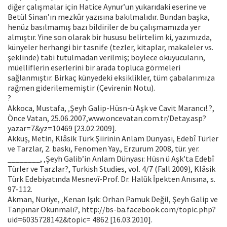
diğer çalışmalar için Hatice Aynur’un yukarıdaki eserine ve
Betül Sinan’ın mezkûr yazısına bakılmalıdır. Bundan başka,
henüz basılmamış bazı bildiriler de bu çalışmamızda yer
almıştır. Yine son olarak bir hususu belirtelim ki, yazımızda,
künyeler herhangi bir tasnife (tezler, kitaplar, makaleler vs.
şeklinde) tabi tutulmadan verilmiş; böylece okuyucuların,
müelliflerin eserlerini bir arada topluca görmeleri
sağlanmıştır. Birkaç künyedeki eksiklikler, tüm çabalarımıza
rağmen giderilememiştir (Çevirenin Notu).
?
Akkoca, Mustafa, ‚Şeyh Galip-Hüsn-ü Aşk ve Cavit Marancı!.?,
Önce Vatan, 25.06.2007,www.oncevatan.com.tr/Detay.asp?
yazar=7&yz=10469 [23.02.2009].
Akkuş, Metin, Klâsik Türk Şiirinin Anlam Dünyası, Edebî Türler
ve Tarzlar, 2. baskı, Fenomen Yay., Erzurum 2008, tür. yer.
________, ‚Şeyh Galib’in Anlam Dünyası: Hüsn ü Aşk’ta Edebî
Türler ve Tarzlar?, Turkish Studies, vol. 4/7 (Fall 2009), Klâsik
Türk Edebiyatında Mesnevî-Prof. Dr. Halûk İpekten Anısına, s.
97-112.
Akman, Nuriye, ‚Kenan Işık: Orhan Pamuk Değil, Şeyh Galip ve
Tanpınar Okunmalı?, http://bs-ba.facebook.com/topic.php?
uid=6035728142&topic= 4862 [16.03.2010].