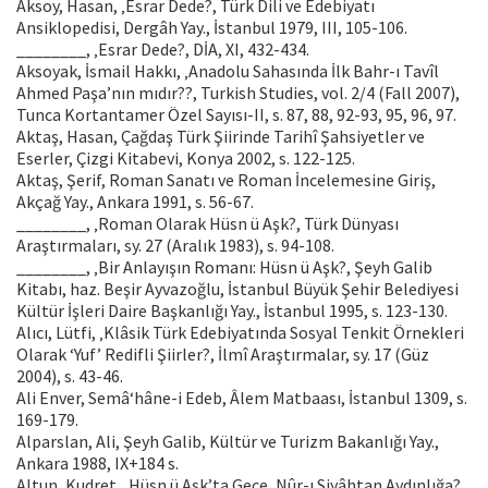
Aksoy, Hasan, ‚Esrar Dede?, Türk Dili ve Edebiyatı
Ansiklopedisi, Dergâh Yay., İstanbul 1979, III, 105-106.
________, ‚Esrar Dede?, DİA, XI, 432-434.
Aksoyak, İsmail Hakkı, ‚Anadolu Sahasında İlk Bahr-ı Tavîl
Ahmed Paşa’nın mıdır??, Turkish Studies, vol. 2/4 (Fall 2007),
Tunca Kortantamer Özel Sayısı-II, s. 87, 88, 92-93, 95, 96, 97.
Aktaş, Hasan, Çağdaş Türk Şiirinde Tarihî Şahsiyetler ve
Eserler, Çizgi Kitabevi, Konya 2002, s. 122-125.
Aktaş, Şerif, Roman Sanatı ve Roman İncelemesine Giriş,
Akçağ Yay., Ankara 1991, s. 56-67.
________, ‚Roman Olarak Hüsn ü Aşk?, Türk Dünyası
Araştırmaları, sy. 27 (Aralık 1983), s. 94-108.
________, ‚Bir Anlayışın Romanı: Hüsn ü Aşk?, Şeyh Galib
Kitabı, haz. Beşir Ayvazoğlu, İstanbul Büyük Şehir Belediyesi
Kültür İşleri Daire Başkanlığı Yay., İstanbul 1995, s. 123-130.
Alıcı, Lütfi, ‚Klâsik Türk Edebiyatında Sosyal Tenkit Örnekleri
Olarak ‘Yuf’ Redifli Şiirler?, İlmî Araştırmalar, sy. 17 (Güz
2004), s. 43-46.
Ali Enver, Semâ‘hâne-i Edeb, Âlem Matbaası, İstanbul 1309, s.
169-179.
Alparslan, Ali, Şeyh Galib, Kültür ve Turizm Bakanlığı Yay.,
Ankara 1988, IX+184 s.
Altun, Kudret, ‚Hüsn ü Aşk’ta Gece, Nûr-ı Siyâhtan Aydınlığa?,