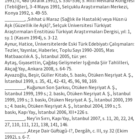
1991/II, 480 (Aralık 1991), s. 530-536; 5. Millî Mevlâna Kongresi
(Tebliğler), 3-4 Mayıs 1991, Selçuklu Araştırmaları Merkezi,
Konya 1992, s. 49-55.
________, ‚Sıhhat ü Maraz (Sağlık ile Hastalık) veya Hüsn ü
Aşk (Güzellik ile Aşk)?, Selçuk Üniversitesi Türkiyat
Araştırmaları Enstitüsü Türkiyat Araştırmaları Dergisi, yıl: 1,
sy. 1 (Kasım 1994), s. 3-12.
Aynur, Hatice, Üniversitelerde Eski Türk Edebiyatı Çalışmaları:
Tezler, Yayınlar, Haberler, Toplu Sayı 1990-2005, Mas
Matbaacılık A. Ş., İstanbul 2005, tür. yer.
Aytaş, Gıyasettin, Çağdaş Gelişmeler Işığında Şiir Tahlilleri,
Akçağ Yay., Ankara 2008, s. 64-75.
Ayvazoğlu, Beşir, Güller Kitabı, 5. baskı, Ötüken Neşriyat A. Ş.,
İstanbul 1999, s. 35, 41, 42-43, 45, 96, 98, 169.
________, Kuğunun Son Şarkısı, Ötüken Neşriyat A. Ş.,
İstanbul 1999, 199 s.; 2. baskı, Ötüken Neşriyat A. Ş., İstanbul
1999, 199 s.; 3. baskı, Ötüken Neşriyat A. Ş., İstanbul 2000, 199
s.; 4. baskı, Ötüken Neşriyat A. Ş., İstanbul 2004, 199 s.; 5.
baskı, Kapı Yay., İstanbul 2006, XII+226 s.
________, Ney’in Sırrı, Kapı Yay., İstanbul 2007, s. 11, 20, 22, 24,
27, 110, 111, 121, 138, 141, 146.
________, ‚Ateşe Dair Güftügû-I?, Dergâh, c. III, sy. 32 (Ekim
1992), s. 6-7.