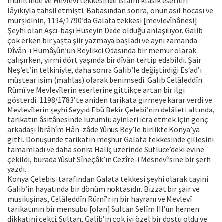
muhitinde ve Mevlevî tekkesinde İslâmî klâsik eserleri
lâyıkıyla tahsil etmişti. Babasından sonra, onun asıl hocası ve
mürşidinin, 1194/1790’da Galata tekkesi [mevlevîhânesi]
Şeyhi olan Aşcı-başı Hüseyin Dede olduğu anlaşılıyor. Galib
çok erken bir yaşta şiir yazmaya başladı ve aynı zamanda
Dîvân-ı Hümâyûn’un Beylikci Odasında bir memur olarak
çalışırken, yirmi dört yaşında bir dîvân tertip edebildi. Şair
Neş’et’in telkiniyle, daha sonra Galib’le değiştirdiği Es‘ad’ı
müstear isim (mahlas) olarak benimsedi. Galib Celâleddîn
Rûmî ve Mevlevîlerin eserlerine gittikçe artan bir ilgi
gösterdi. 1198/1783’te aniden tarikata girmeye karar verdi ve
Mevlevîlerin şeyhi Seyyid Ebû Bekir Çelebi’nin delâleti altında,
tarikatın âsitânesinde lüzumlu ayinleri icra etmek için genç
arkadaşı İbrâhîm Hân-zâde Yûnus Bey’le birlikte Konya’ya
gitti. Dönüşünde tarikatın meşhur Galata tekkesinde çillesini
tamamladı ve daha sonra Haliç üzerinde Sütlüce’deki evine
çekildi, burada Yûsuf Sîneçâk’ın Cezîre-i Mesnevî’sine bir şerh
yazdı.
Konya Çelebisi tarafından Galata tekkesi şeyhi olarak tayini
Galib’in hayatında bir dönüm noktasıdır. Bizzat bir şair ve
musikişinas, Celâleddîn Rûmî’nin bir hayranı ve Mevlevî
tarikatının bir mensubu [olan] Sultan Selîm III’ün hemen
dikkatini çekti. Sultan, Galib’in çok iyi özel bir dostu oldu ve