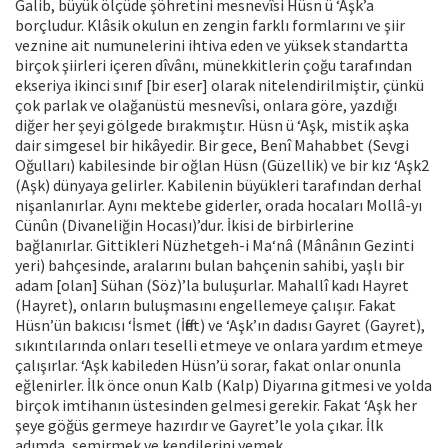
Galib, büyük ölçüde şöhretini mesnevîsi Hüsn ü ‘Aşk’a
borçludur. Klâsik okulun en zengin farklı formlarını ve şiir
veznine ait numunelerini ihtiva eden ve yüksek standartta
birçok şiirleri içeren dîvânı, münekkitlerin çoğu tarafından
ekseriya ikinci sınıf [bir eser] olarak nitelendirilmiştir, çünkü
çok parlak ve olağanüstü mesnevîsi, onlara göre, yazdığı
diğer her şeyi gölgede bırakmıştır. Hüsn ü ‘Aşk, mistik aşka
dair simgesel bir hikâyedir. Bir gece, Benî Mahabbet (Sevgi
Oğulları) kabilesinde bir oğlan Hüsn (Güzellik) ve bir kız ‘Aşk2
(Aşk) dünyaya gelirler. Kabilenin büyükleri tarafından derhal
nişanlanırlar. Aynı mektebe giderler, orada hocaları Mollâ-yı
Cünûn (Divaneliğin Hocası)’dur. İkisi de birbirlerine
bağlanırlar. Gittikleri Nüzhetgeh-i Ma‘nâ (Mânânın Gezinti
yeri) bahçesinde, aralarını bulan bahçenin sahibi, yaşlı bir
adam [olan] Sühan (Söz)’la buluşurlar. Mahallî kadı Hayret
(Hayret), onların buluşmasını engellemeye çalışır. Fakat
Hüsn’ün bakıcısı ‘İsmet (İffet) ve ‘Aşk’ın dadısı Gayret (Gayret),
sıkıntılarında onları teselli etmeye ve onlara yardım etmeye
çalışırlar. ‘Aşk kabileden Hüsn’ü sorar, fakat onlar onunla
eğlenirler. İlk önce onun Kalb (Kalp) Diyarına gitmesi ve yolda
birçok imtihanın üstesinden gelmesi gerekir. Fakat ‘Aşk her
şeye göğüs germeye hazırdır ve Gayret’le yola çıkar. İlk
adımda, semirmek ve kendilerini yemek