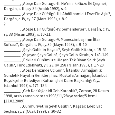
________, ‚Ateşe Dair Güftügû-II: He’nin İki Gözü İki Çeşme?,
Dergâh, c. III, sy. 34 (Aralık 1992), s. 9.
________, ‚Ateşe Dair Güftügû-III: Abdülhamid-i Evvel’in Aşkı?,
Dergâh, c. IV, sy. 37 (Mart 1993), s. 8-9.
?
________, ‚Ateşe Dair Güftügû-IV: Semenderler?, Dergâh, c. IV,
sy. 38 (Nisan 1993), s. 10-11.
________, ‚Ateşe Dair Güftügû-V: Müneccimbaşı’nın İftar
Sofrası?, Dergâh, c. IV, sy. 39 (Mayıs 1993), s. 9-10.
________, ‚Şeyh Galib’in Hayatı?, Şeyh Galib Kitabı, s. 15-31.
________, ‚Yaşayan Şeyh Galib?, Şeyh Galib Kitabı, s. 143-149.
________, ‚Etkileri Günümüze Ulaşan Tek Divan Şairi: Şeyh
Galib?, Türk Edebiyatı, yıl: 23, sy. 258 (Nisan 1995), s. 17-20.
________, ‚Ateş Denizinde Üç Gün?, İstanbul Armağanı 3:
Gündelik Hayatın Renkleri, haz. Mustafa Armağan, İstanbul
Büyükşehir Belediyesi Kültür İşleri Daire Başkanlığı Yay.,
İstanbul 1997, s. 171-184.
________, ‚Geh Kar Yağar İdi Geh Karanlık?, Zaman, 28 Kasım
1998, arsiv.zaman.com.tr/1998/11/28/yazarlar/5.html
[23.02.2009].
________, ‚Cumhuriyet’in Şeyh Galib’i?, Kaşgar: Edebiyat
Seçkisi, sy. 7 (Ocak 1999), s. 30-32.