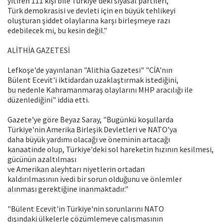
yitiren 111 kişi bile Türkiye'deki siyasal partileri,
Türk demokrasisi ve devleti için en büyük tehlikeyi
oluşturan şiddet olaylarına karşı birleşmeye razı
edebilecek mi, bu kesin değil."
ALİTHİA GAZETESİ
Lefkoşe'de yayınlanan "Alithia Gazetesi" "CİA'nın
Bülent Ecevit'i iktidardan uzaklaştırmak istediğini,
bu nedenle Kahramanmaraş olaylarını MHP aracılığı ile
düzenlediğini" iddia etti.
Gazete'ye göre Beyaz Saray, "Bugünkü koşullarda
Türkiye'nin Amerika Birleşik Devletleri ve NATO'ya
daha büyük yardımı olacağı ve öneminin artacağı
kanaatinde olup, Türkiye'deki sol hareketin hızının kesilmesi,
gücünün azaltılması
ve Amerikan aleyhtarı niyetlerin ortadan
kaldırılmasının ivedi bir sorun olduğunu ve önlemler
alınması gerektiğine inanmaktadır."
"Bülent Ecevit'in Türkiye'nin sorunlarını NATO
dışındaki ülkelerle çözümlemeye çalışmasının