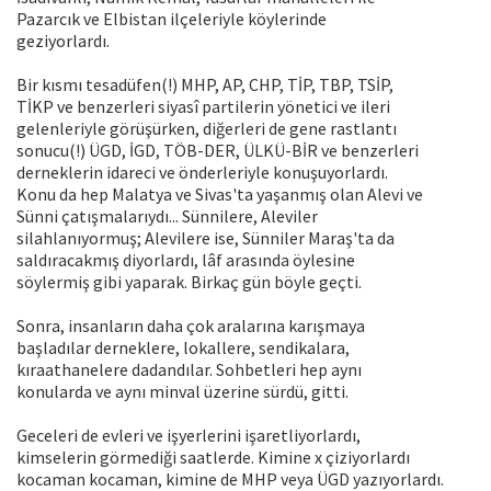
Pazarcık ve Elbistan ilçeleriyle köylerinde
geziyorlardı.
Bir kısmı tesadüfen(!) MHP, AP, CHP, TİP, TBP, TSİP,
TİKP ve benzerleri siyasî partilerin yönetici ve ileri
gelenleriyle görüşürken, diğerleri de gene rastlantı
sonucu(!) ÜGD, İGD, TÖB-DER, ÜLKÜ-BİR ve benzerleri
derneklerin idareci ve önderleriyle konuşuyorlardı.
Konu da hep Malatya ve Sivas'ta yaşanmış olan Alevi ve
Sünni çatışmalarıydı... Sünnilere, Aleviler
silahlanıyormuş; Alevilere ise, Sünniler Maraş'ta da
saldıracakmış diyorlardı, lâf arasında öylesine
söylermiş gibi yaparak. Birkaç gün böyle geçti.
Sonra, insanların daha çok aralarına karışmaya
başladılar derneklere, lokallere, sendikalara,
kıraathanelere dadandılar. Sohbetleri hep aynı
konularda ve aynı minval üzerine sürdü, gitti.
Geceleri de evleri ve işyerlerini işaretliyorlardı,
kimselerin görmediği saatlerde. Kimine x çiziyorlardı
kocaman kocaman, kimine de MHP veya ÜGD yazıyorlardı.