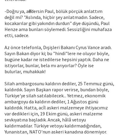
-Doğru ya, affedersin Paul, bölük pörçük anlattım
değil mi? "Aslında, hiçbir şey anlatmadın. Sadece,
kocakarılar gibi yakındın durdun" diye düşündü, Paul
Henze ama bunları söylemedi. Sessizliğini muhafaza
etti, sadece.
Az önce telefonla, Dışişleri Bakanı Cyrus Vance aradı.
Sayın Bakan diyor ki; bu "hindi"lere ne oluyor böyle,
bugüne kadar ne istedilerse hepsini yaptık. Daha ne
istiyorlar, bunlar, bela mı arıyorlar? Öyle ise
bulurlar, muhakkak!
Silah ambargosunu kaldırın dediler, 25 Temmuz günü,
kaldırdık. Sayın Başkan rapor verirse, bundan böyle,
Türkiye'ye silah satılabilecek... Yetmez, ekonomik
ambargoyu da kaldırın dediler, 1 Ağustos günü
kaldırdık. Hatta, acîl askeri malzemeye ihtiyacımız
var dedikleri için, 19 Ekim günü, askeri malzeme
sevkıyatına başladık. Ancak, hâlâ vetoyu
kaldırmadılar. Türkiye vetoyu kaldırmadığından,
Yunanistan, NATO'nun askeri kanadına dönemiyor.