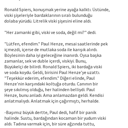
Ronald Spiers, konuşmak yerine ayağa kalktı. Üstünde,
viski şişeleriyle bardaklarının sıralı bulunduğu
dolaba yürüdü. Litrelik viski şişesini eline aldı.
"Her zamanki gibi, viski ve soda, değil mi?" dedi.
"Lütfen, efendim." Paul Henze, mesai saatlerinde pek
içmezdi, içerse de mutlaka soda ile karışık alırdı.
Böylesinin daha iyi geleceğine inanırdı. Oysa başka
zamanlar, sek ve duble içerdi, viskiyi. Bunu,
Büyükelçi de bilirdi. Ronald Spiers, iki bardağa viski
ve soda koydu. Geldi, birisini Paul Henze'ye uzattı.
"Teşekkür ederim, efendim." Diğeri elinde, Paul
Henze'nin karşındaki koltuğa oturdu. Canının bir
şeye sıkılmış olduğu, her halinden belliydi. Paul
Henze, bunu anladı. Ama anlamazdan geldi. Kendisi
anlatmalıydı. Anlatmak için çağırmıştı, herhalde.
-Başımız büyük dertte, Paul dedi, hafif bir panik
halinde. Sustu, bardağından kocaman bir yudum viski
aldı. Tadına varmak için, bir süre ağzında tuttu,