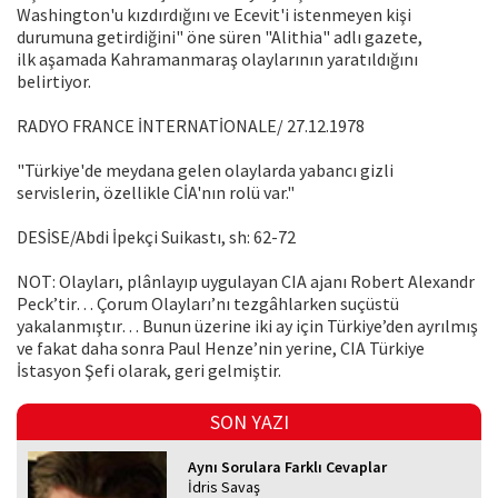
Washington'u kızdırdığını ve Ecevit'i istenmeyen kişi
durumuna getirdiğini" öne süren "Alithia" adlı gazete,
ilk aşamada Kahramanmaraş olaylarının yaratıldığını
belirtiyor.
RADYO FRANCE İNTERNATİONALE/ 27.12.1978
"Türkiye'de meydana gelen olaylarda yabancı gizli
servislerin, özellikle CİA'nın rolü var."
DESİSE/Abdi İpekçi Suikastı, sh: 62-72
NOT: Olayları, plânlayıp uygulayan CIA ajanı Robert Alexandr
Peck’tir… Çorum Olayları’nı tezgâhlarken suçüstü
yakalanmıştır… Bunun üzerine iki ay için Türkiye’den ayrılmış
ve fakat daha sonra Paul Henze’nin yerine, CIA Türkiye
İstasyon Şefi olarak, geri gelmiştir.
SON YAZI
Aynı Sorulara Farklı Cevaplar
İdris Savaş