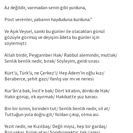
Az değildir, varmadan senin gibi yurduna,
Post verenler, yabanın hayduduna kurduna."
Ve Aşık Veysel, sanki bu günler ile olacakları gönül
gözüyle görmüş ve deyişini âdeta bu günler için
söylemişti:
Allah birdir, Peygamber Hak/ Rabbül alemindir, mutlak/
Senlik benlik nedir, bırak/ Söyleyim, geldi sırası.
Kürt'ü, Türk'ü, ne Çerkez'i/ Hep Adem'in oğlu kızı/
Beraberce, şehit gazi/ Yanlış var mı ve neresi.
Kur'ân'a bak, İncil'e bak/ Dört kitabın, dördü de Hak/
Hakir görüp, ırk ayırmak/ Hakikatte yüz karası.
Bin bir ismin, birinden tut/ Senlik benlik nedir, sil at/
Tuttuğun yola doğru git/ Yoldan çıkıp, olma asi.
Yezit nedir, ne Kızılbaş/ Değil miyiz, hep bir gardaş/
Bizi yakar, bizim ataş/ Söndürmektir, tek çaresi.