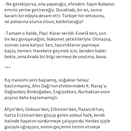
-Ne gerekiyorsa, onu yapacağız, efendim. Sayın Bakanın
emrini yerine getireceğiz. Durakladı, bir an, sonra
kararlı bir edayla devam etti. Türkiye'nin vetosunu,
ne pahasına olursa olsun, kaldırtacağız!
-Tamam o halde, Paul. Karar verildi. Evvelâ ben, son
bir kez görüşeceğim, hükümet yetkilileriyle. Olmazsa,
sonrası sana kalıyor. Sen, hazırlıklarını yapmaya
başla, hemen. Harekete geçmek için, benden haber
bekle, ama.Arada bir bilgi vermeyi de unutma, bana.
***
Kış mevsimi yeni başlamış, soğuklar henüz
bastırmamış, Ahır Dağı'nın eteklerindeki K. Maraş'a.
Dağlardan; Binboğadan, Engizekten, Nurhaktan esen
poyraz daha başlamamıştı.
Afşin'den, Göksun'dan, Elbistan'dan, Pazarcık'tan,
hatta Erzincan'dan göçüp gelen yoksul halk, kendi
halinde hayatını sürdürmeye çalışıyordu. Herkes işiyle
gücüyle uğraşıyor, evinin geçimini temin etmeye