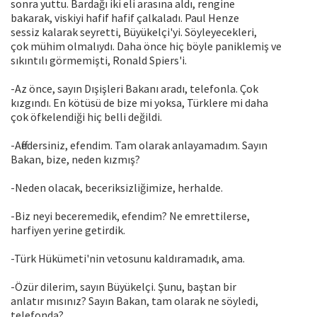
sonra yuttu. Bardağı iki eli arasına aldı, rengine
bakarak, viskiyi hafif hafif çalkaladı. Paul Henze
sessiz kalarak seyretti, Büyükelçi'yi. Söyleyecekleri,
çok mühim olmalıydı. Daha önce hiç böyle paniklemiş ve
sıkıntılı görmemişti, Ronald Spiers'i.
-Az önce, sayın Dışişleri Bakanı aradı, telefonla. Çok
kızgındı. En kötüsü de bize mi yoksa, Türklere mi daha
çok öfkelendiği hiç belli değildi.
-Affedersiniz, efendim. Tam olarak anlayamadım. Sayın
Bakan, bize, neden kızmış?
-Neden olacak, beceriksizliğimize, herhalde.
-Biz neyi beceremedik, efendim? Ne emrettilerse,
harfiyen yerine getirdik.
-Türk Hükümeti'nin vetosunu kaldıramadık, ama.
-Özür dilerim, sayın Büyükelçi. Şunu, baştan bir
anlatır mısınız? Sayın Bakan, tam olarak ne söyledi,
telefonda?