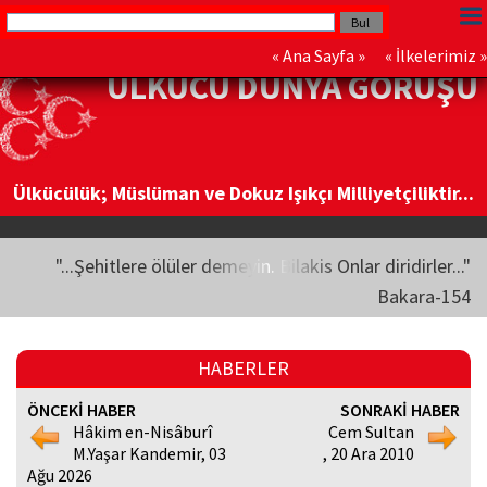
«
Ana Sayfa
» «
İlkelerimiz
»
ÜLKÜCÜ DÜNYA GÖRÜŞÜ
Ülkücülük; Müslüman ve Dokuz Işıkçı Milliyetçiliktir...
"...Şehitlere ölüler demeyin. Bilakis Onlar diridirler..."
Bakara-154
HABERLER
ÖNCEKİ HABER
SONRAKİ HABER
Hâkim en-Nisâburî
Cem Sultan
M.Yaşar Kandemir, 03
, 20 Ara 2010
Ağu 2026