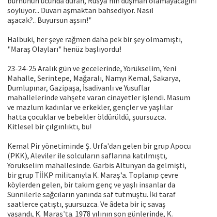
burnunun ucunda duran, Rusya'nın düşman olamayacağını
söylüyor... Duvarı aşmaktan bahsediyor. Nasıl
aşacak?.. Buyursun aşsın!"
Halbuki, her şeye rağmen daha pek bir şey olmamıştı,
"Maraş Olayları" henüz başlıyordu!
23-24-25 Aralık gün ve gecelerinde, Yörükselim, Yeni
Mahalle, Serintepe, Mağaralı, Namyı Kemal, Sakarya,
Dumlupınar, Gazipaşa, İsadivanlı ve Yusuflar
mahallelerinde vahşete varan cinayetler işlendi. Masum
ve mazlum kadınlar ve erkekler, gençler ve yaşlılar
hatta çocuklar ve bebekler öldürüldü, şuursuzca.
Kitlesel bir çılgınlıktı, bu!
Kemal Pir yönetiminde Ş. Urfa'dan gelen bir grup Apocu
(PKK), Aleviler ile solcuların saflarına katılmıştı,
Yörükselim mahallesinde. Garbis Altunyan da gelmişti,
bir grup TİİKP militanıyla K. Maraş'a. Toplanıp çevre
köylerden gelen, bir takım genç ve yaşlı insanlar da
Sünnilerle sağcıların yanında saf tutmuştu. İki taraf
saatlerce çatıştı, şuursuzca. Ve âdeta bir iç savaş
yaşandı, K. Maraş'ta. 1978 yılının son günlerinde, K.