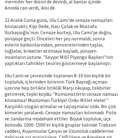
mermiler her ikisini de devirdi, al kanlar içinde.
Anında can verdi, ikisi de.
22 Aralık Cuma günü, Ulu Cami'de cenaze namazları
kılınacaktı; Kijo Dede, Hacı Çolak ve Mustafa
Yüzbaşıoğlu'nun. Cenaze korteji, Ulu Cami'ye doğru,
yürüyüşe geçti. Önceleri her şey normaldi, sonra
evlerin balkonlarından, pencerelerinden taşlar,
tuğlalar, briketler atılmaya başladı, yürüyen
insanların üstüne. "Seyyar Millî Piyango Bayileri"nin
yaptıkları tahrikler tesirini göstermeye başlamıştı.
Ulu Cami ve çevresinde toplanan 8-10 bin kişilik bir
topluluk, içlerinden birisinin Türk Bayrağı açması
üzerine hep birlikte İstiklâl Marşı okuyup, tekbirler
getirerek, tepki koydu: "Komünistlerin cenaze namazı
kılınamaz! Müslüman Türkiye! Ordu-Millet elele! "
Karşılıklı slogan atmalar ve taşlaşmalar oldu. Bir çok
kimseler yaralandı. Cenaze namazları kılınmadı. Polis
ve Jandarma müdahale ettiler. Büyük topluluk, üçe
bölündü. 1000-1500'er kişilik gruplar halinde Trabzon
caddesi, Kuyumcular Çarşısı ve Uzunoluk caddelerine
dağılarak sol görüşlülere, CHP'lilere ve Alevilere ait