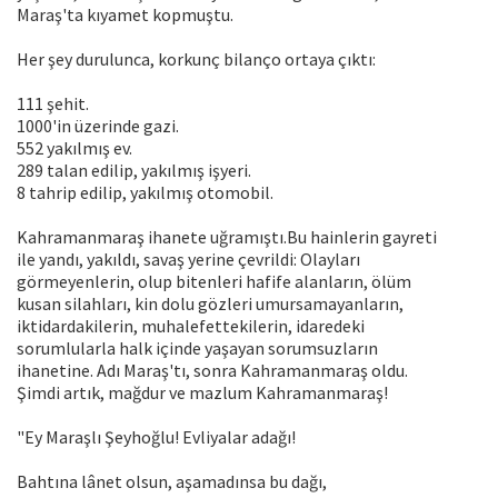
Maraş'ta kıyamet kopmuştu.
Her şey durulunca, korkunç bilanço ortaya çıktı:
111 şehit.
1000'in üzerinde gazi.
552 yakılmış ev.
289 talan edilip, yakılmış işyeri.
8 tahrip edilip, yakılmış otomobil.
Kahramanmaraş ihanete uğramıştı.Bu hainlerin gayreti
ile yandı, yakıldı, savaş yerine çevrildi: Olayları
görmeyenlerin, olup bitenleri hafife alanların, ölüm
kusan silahları, kin dolu gözleri umursamayanların,
iktidardakilerin, muhalefettekilerin, idaredeki
sorumlularla halk içinde yaşayan sorumsuzların
ihanetine. Adı Maraş'tı, sonra Kahramanmaraş oldu.
Şimdi artık, mağdur ve mazlum Kahramanmaraş!
"Ey Maraşlı Şeyhoğlu! Evliyalar adağı!
Bahtına lânet olsun, aşamadınsa bu dağı,