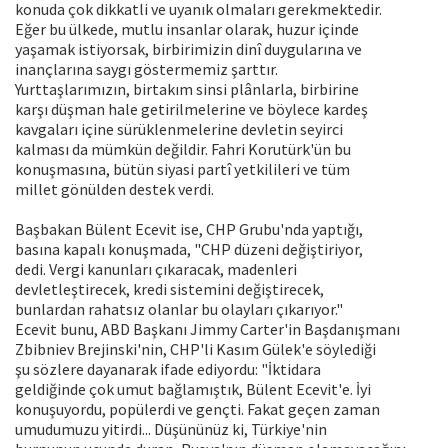
konuda çok dikkatli ve uyanık olmaları gerekmektedir.
Eğer bu ülkede, mutlu insanlar olarak, huzur içinde
yaşamak istiyorsak, birbirimizin dinî duygularına ve
inançlarına saygı göstermemiz şarttır.
Yurttaşlarımızın, birtakım sinsi plânlarla, birbirine
karşı düşman hale getirilmelerine ve böylece kardeş
kavgaları içine sürüklenmelerine devletin seyirci
kalması da mümkün değildir. Fahri Korutürk'ün bu
konuşmasına, bütün siyasi partî yetkilileri ve tüm
millet gönülden destek verdi.
Başbakan Bülent Ecevit ise, CHP Grubu'nda yaptığı,
basına kapalı konuşmada, "CHP düzeni değiştiriyor,
dedi. Vergi kanunları çıkaracak, madenleri
devletleştirecek, kredi sistemini değiştirecek,
bunlardan rahatsız olanlar bu olayları çıkarıyor."
Ecevit bunu, ABD Başkanı Jimmy Carter'in Başdanışmanı
Zbibniev Brejinski'nin, CHP'li Kasım Gülek'e söylediği
şu sözlere dayanarak ifade ediyordu: "İktidara
geldiğinde çok umut bağlamıştık, Bülent Ecevit'e. İyi
konuşuyordu, popülerdi ve gençti. Fakat geçen zaman
umudumuzu yitirdi... Düşününüz ki, Türkiye'nin