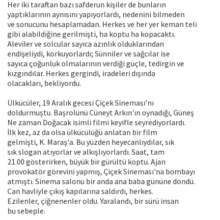
Her iki taraftan bazı safderun kişiler de bunların
yaptıklarının aynısını yapıyorlardı, nedenini bilmeden
ve sonucunu hesaplamadan. Herkes ve her yer keman teli
gibi alabildiğine gerilmişti, ha koptu ha kopacaktı.
Aleviler ve solcular sayıca azınlık olduklarından
endişeliydi, korkuyorlardı; Sünniler ve sağcılar ise
sayıca çoğunluk olmalarının verdiği güçle, tedirgin ve
kızgındılar. Herkes gergindi, iradeleri dışında
olacakları, bekliyordu.
Ülkücüler, 19 Aralık gecesi Çiçek Sineması’nı
doldurmuştu. Başrolünü Cüneyt Arkın'ın oynadığı, Güneş
Ne zaman Doğacak isimli filmi keyifle seyrediyorlardı.
İlk kez, az da olsa ülkücülüğü anlatan bir film
gelmişti, K. Maraş'a. Bu yüzden heyecanlıydılar, sık
sık slogan atıyorlar ve alkışlıyorlardı. Saat, tam
21.00 gösterirken, büyük bir gürültü koptu. Ajan
provokatör görevini yapmış, Çiçek Sineması'na bombayı
atmıştı. Sinema salonu bir anda ana baba gününe döndü.
Can havliyle çıkış kapılarına saldırdı, herkes.
Ezilenler, çiğnenenler oldu. Yaralandı, bir sürü insan
bu sebeple.