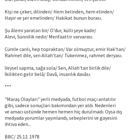
Kişi ne çeker, dilinden/ Hem belinden, hem elinden/
Hayır ve şer emelinden/ Hakikat bunun burası.
Şu âlemi yaratan bir/ O'dur, külli şeye kadir/
Alevi, Sünnilik nedir/ Menfaattir varvarası.
Cümle canlı, hep topraktan/ Var olmuştur, emir Hak'tan/
Rahmet dile, sen Allah'tan/ Tükenmez, rahmet deryası.
Veysel sapma, sağa sola/ Sen, Allah'tan birlik dile/
İkilikten gelir belâ/ Davâ, insanlık davâsı.
***
"Maraş Olayları" yerli medyada, futbol maçı anlatılır
gibi, sadece sonuçları bakımından yer aldı. Nedenleri
ve amacı üstünde hemen hemen hiç durulmadı. Oysa dış
medyada yorumlar yayınlandı, sebeplerini ve gayesini
ihtiva eden...
BBC/ 25.12. 1978