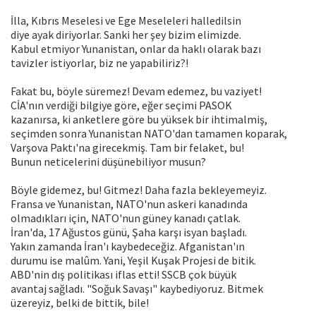
İlla, Kıbrıs Meselesi ve Ege Meseleleri halledilsin
diye ayak diriyorlar. Sanki her şey bizim elimizde.
Kabul etmiyor Yunanistan, onlar da haklı olarak bazı
tavizler istiyorlar, biz ne yapabiliriz?!
Fakat bu, böyle süremez! Devam edemez, bu vaziyet!
CİA'nın verdiği bilgiye göre, eğer seçimi PASOK
kazanırsa, ki anketlere göre bu yüksek bir ihtimalmiş,
seçimden sonra Yunanistan NATO'dan tamamen koparak,
Varşova Paktı'na girecekmiş. Tam bir felaket, bu!
Bunun neticelerini düşünebiliyor musun?
Böyle gidemez, bu! Gitmez! Daha fazla bekleyemeyiz.
Fransa ve Yunanistan, NATO'nun askeri kanadında
olmadıkları için, NATO'nun güney kanadı çatlak.
İran'da, 17 Ağustos günü, Şaha karşı isyan başladı.
Yakın zamanda İran'ı kaybedeceğiz. Afganistan'ın
durumu ise malûm. Yani, Yeşil Kuşak Projesi de bitik.
ABD'nin dış politikası iflas etti! SSCB çok büyük
avantaj sağladı. "Soğuk Savaşı" kaybediyoruz. Bitmek
üzereyiz, belki de bittik, bile!