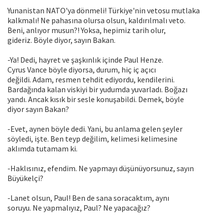
Yunanistan NATO'ya dönmeli! Türkiye'nin vetosu mutlaka
kalkmalı! Ne pahasına olursa olsun, kaldırılmalı veto.
Beni, anlıyor musun?! Yoksa, hepimiz tarih olur,
gideriz. Böyle diyor, sayın Bakan.
-Ya! Dedi, hayret ve şaşkınlık içinde Paul Henze.
Cyrus Vance böyle diyorsa, durum, hiç iç açıcı
değildi. Adam, resmen tehdit ediyordu, kendilerini.
Bardağında kalan viskiyi bir yudumda yuvarladı. Boğazı
yandı. Ancak kısık bir sesle konuşabildi. Demek, böyle
diyor sayın Bakan?
-Evet, aynen böyle dedi. Yani, bu anlama gelen şeyler
söyledi, işte. Ben teyp değilim, kelimesi kelimesine
aklımda tutamam ki.
-Haklısınız, efendim. Ne yapmayı düşünüyorsunuz, sayın
Büyükelçi?
-Lanet olsun, Paul! Ben de sana soracaktım, aynı
soruyu. Ne yapmalıyız, Paul? Ne yapacağız?