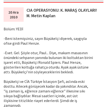
CIA OPERASYONU: K. MARAŞ OLAYLARI!
20 Ara
M. Metin Kaplan
2010
Bölüm: YEDİ
-Beni istemişsiniz, sayın Büyükelçi diyerek, saygıyla
ofise girdi Paul Henze.
-Evet. Gel. Şöyle otur, Paul... Diye, makam masasının
önündeki sehpanın yanında bulunan iki koltuktan birini
işaret etti, Büyükelçi Ronald Spiers. Paul Henze,
gösterilen koltuğa rahatça oturdu. Ayak ayak üstüne
attı. Büyükelçi'nin söyleyeceklerini bekledi.
Büyükelçi ve CİA Türkiye İstasyon Şefi, aslında eski
dosttu. Ailecek görüşecek kadar da yakındılar. Ancak,
"iş zaman iş, eğlence zamanı eğlence" ilkesine sıkı
sıkıya bağlıydılar. Mesai saatleri içinde, ast üst
ilişkisine titizlikle riayet ederlerdi. Şimdi de iş
zamanıydı.