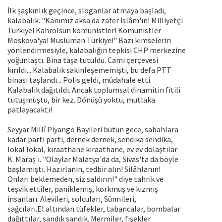
İlk şaşkınlık geçince, sloganlar atmaya başladı,
kalabalık. "Kanımız aksa da zafer İslâm'ın! Milliyetçi
Türkiye! Kahrolsun komünistler! Komünistler
Moskova'ya! Müslüman Türkiye!" Bazı kimselerin
yönlendirmesiyle, kalabalığın tepkisi CHP merkezine
yoğunlaştı. Bina taşa tutuldu. Camı çerçevesi
kırıldı... Kalabalık sakinleşememişti, bu defa PTT
binası taşlandı... Polis geldi, müdahale etti.
Kalabalık dağıtıldı. Ancak toplumsal dinamitin fitili
tutuşmuştu, bir kez. Dönüşü yoktu, mutlaka
patlayacaktı!
Seyyar Millî Piyango Bayileri bütün gece, sabahlara
kadar parti parti, dernek dernek, sendika sendika,
lokal lokal, kıraathane kıraathane, ev ev dolaştılar
K. Maraş'ı. "Olaylar Malatya'da da, Sivas'ta da böyle
başlamıştı. Hazırlanın, tedbir alın! Silâhlanın!
Onları beklemeden, siz saldırın!" diye tahrik ve
teşvik ettiler, paniklemiş, korkmuş ve kızmış
insanları. Alevileri, solcuları, Sünnileri,
sağcıları.El altından tüfekler, tabancalar, bombalar
dağıttılar, sandık sandık. Mermiler, fişekler