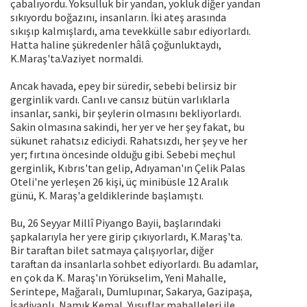
çabalıyordu. Yoksulluk bir yandan, yokluk diğer yandan
sıkıyordu boğazını, insanların. İki ateş arasında
sıkışıp kalmışlardı, ama tevekkülle sabır ediyorlardı.
Hatta haline şükredenler hâlâ çoğunluktaydı,
K.Maraş'ta.Vaziyet normaldi.
Ancak havada, epey bir süredir, sebebi belirsiz bir
gerginlik vardı. Canlı ve cansız bütün varlıklarla
insanlar, sanki, bir şeylerin olmasını bekliyorlardı.
Sakin olmasına sakindi, her yer ve her şey fakat, bu
sükunet rahatsız ediciydi. Rahatsızdı, her şey ve her
yer; fırtına öncesinde olduğu gibi. Sebebi meçhul
gerginlik, Kıbrıs'tan gelip, Adıyaman'ın Çelik Palas
Oteli'ne yerleşen 26 kişi, üç minibüsle 12 Aralık
günü, K. Maraş'a geldiklerinde başlamıştı.
Bu, 26 Seyyar Millî Piyango Bayii, başlarındaki
şapkalarıyla her yere girip çıkıyorlardı, K.Maraş'ta.
Bir taraftan bilet satmaya çalışıyorlar, diğer
taraftan da insanlarla sohbet ediyorlardı. Bu adamlar,
en çok da K. Maraş'ın Yörükselim, Yeni Mahalle,
Serintepe, Mağaralı, Dumlupınar, Sakarya, Gazipaşa,
İsadivanlı, Namık Kemal, Yusuflar mahalleleri ile