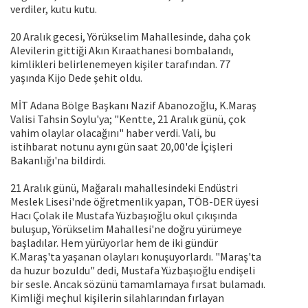
verdiler, kutu kutu.
20 Aralık gecesi, Yörükselim Mahallesinde, daha çok
Alevilerin gittiği Akın Kıraathanesi bombalandı,
kimlikleri belirlenemeyen kişiler tarafından. 77
yaşında Kijo Dede şehit oldu.
MİT Adana Bölge Başkanı Nazif Abanozoğlu, K.Maraş
Valisi Tahsin Soylu'ya; "Kentte, 21 Aralık günü, çok
vahim olaylar olacağını" haber verdi. Vali, bu
istihbarat notunu aynı gün saat 20,00'de İçişleri
Bakanlığı'na bildirdi.
21 Aralık günü, Mağaralı mahallesindeki Endüstri
Meslek Lisesi'nde öğretmenlik yapan, TÖB-DER üyesi
Hacı Çolak ile Mustafa Yüzbaşıoğlu okul çıkışında
buluşup, Yörükselim Mahallesi'ne doğru yürümeye
başladılar. Hem yürüyorlar hem de iki gündür
K.Maraş'ta yaşanan olayları konuşuyorlardı. "Maraş'ta
da huzur bozuldu" dedi, Mustafa Yüzbaşıoğlu endişeli
bir sesle. Ancak sözünü tamamlamaya fırsat bulamadı.
Kimliği meçhul kişilerin silahlarından fırlayan