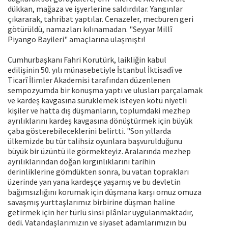
dükkan, mağaza ve işyerlerine saldırdılar. Yangınlar
çıkararak, tahribat yaptılar. Cenazeler, mecburen geri
götürüldü, namazları kılınamadan. "Seyyar Millî
Piyango Bayileri" amaçlarına ulaşmıştı!
Cumhurbaşkanı Fahri Korutürk, laikliğin kabul
edilişinin 50. yılı münasebetiyle İstanbul İktisadî ve
Ticarî İlimler Akademisi tarafından düzenlenen
sempozyumda bir konuşma yaptı ve ulusları parçalamak
ve kardeş kavgasına sürüklemek isteyen kötü niyetli
kişiler ve hatta dış düşmanların, toplumdaki mezhep
ayrılıklarını kardeş kavgasına dönüştürmek için büyük
çaba gösterebileceklerini belirtti. "Son yıllarda
ülkemizde bu tür talihsiz oyunlara başvurulduğunu
büyük bir üzüntü ile görmekteyiz. Aralarında mezhep
ayrılıklarından doğan kırgınlıklarını tarihin
derinliklerine gömdükten sonra, bu vatan toprakları
üzerinde yan yana kardeşçe yaşamış ve bu devletin
bağımsızlığını korumak için düşmana karşı omuz omuza
savaşmış yurttaşlarımız birbirine düşman haline
getirmek için her türlü sinsi plânlar uygulanmaktadır,
dedi. Vatandaşlarımızın ve siyaset adamlarımızın bu