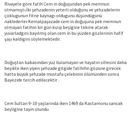
Rivayete göre fatih Cem in doğuşundan pek memnun
olmamıştı.İki şehzadenin yeterli olduğunu ve şehzadelerin
çoklugunun fitne kaynagı oldugunu düşündügünü
naklederler.Kemalpaşazade cem in doğuşuna pek memnun
olmayan fatihin bir gün kızıp beşigine tekme atarak
yuvarladgını bayılmış olan cem in bu yüzden gözlerinin hafif
şaşı kaldıgını söylemektedir.
Doğuştan babasından yüz bulamayan ve hayatın sillesini daha
beşikte iken yiyen şehzade gitgide fatihihn gözüne girecek
hatta büyük şehzade mustafa çelebinin ölümünden sonra
Bayezide tercih edilecektir .
Cem Sultan 9-10 yaşlarında iken 1469 da Kastamonu sancak
beyligine tayin olundu.