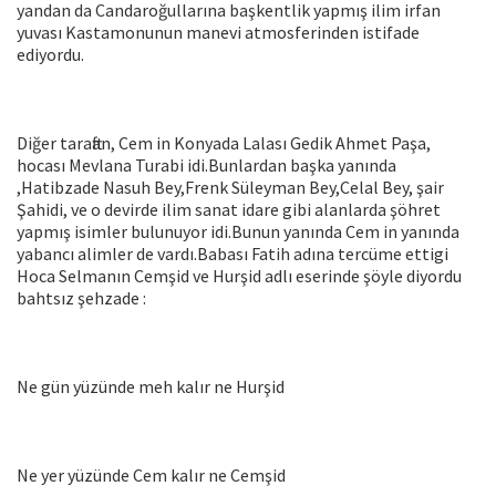
yandan da Candaroğullarına başkentlik yapmış ilim irfan
yuvası Kastamonunun manevi atmosferinden istifade
ediyordu.
Diğer taraftan, Cem in Konyada Lalası Gedik Ahmet Paşa,
hocası Mevlana Turabi idi.Bunlardan başka yanında
,Hatibzade Nasuh Bey,Frenk Süleyman Bey,Celal Bey, şair
Şahidi, ve o devirde ilim sanat idare gibi alanlarda şöhret
yapmış isimler bulunuyor idi.Bunun yanında Cem in yanında
yabancı alimler de vardı.Babası Fatih adına tercüme ettigi
Hoca Selmanın Cemşid ve Hurşid adlı eserinde şöyle diyordu
bahtsız şehzade :
Ne gün yüzünde meh kalır ne Hurşid
Ne yer yüzünde Cem kalır ne Cemşid