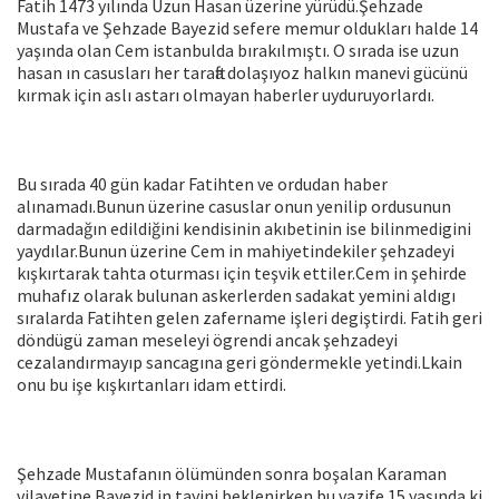
Fatih 1473 yılında Uzun Hasan üzerine yürüdü.Şehzade
Mustafa ve Şehzade Bayezid sefere memur oldukları halde 14
yaşında olan Cem istanbulda bırakılmıştı. O sırada ise uzun
hasan ın casusları her tarafta dolaşıyoz halkın manevi gücünü
kırmak için aslı astarı olmayan haberler uyduruyorlardı.
Bu sırada 40 gün kadar Fatihten ve ordudan haber
alınamadı.Bunun üzerine casuslar onun yenilip ordusunun
darmadağın edildiğini kendisinin akıbetinin ise bilinmedigini
yaydılar.Bunun üzerine Cem in mahiyetindekiler şehzadeyi
kışkırtarak tahta oturması için teşvik ettiler.Cem in şehirde
muhafız olarak bulunan askerlerden sadakat yemini aldıgı
sıralarda Fatihten gelen zafername işleri degiştirdi. Fatih geri
döndügü zaman meseleyi ögrendi ancak şehzadeyi
cezalandırmayıp sancagına geri göndermekle yetindi.Lkain
onu bu işe kışkırtanları idam ettirdi.
Şehzade Mustafanın ölümünden sonra boşalan Karaman
vilayetine Bayezid in tayini beklenirken bu vazife 15 yaşında ki