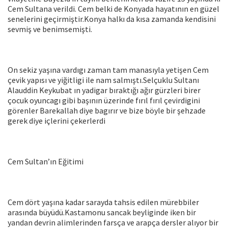
Cem Sultana verildi. Cem belki de Konyada hayatının en güzel
senelerini geçirmiştir.Konya halkı da kısa zamanda kendisini
sevmiş ve benimsemişti.
On sekiz yaşına vardıgı zaman tam manasıyla yetişen Cem
çevik yapısı ve yiğitligi ile nam salmıştı.Selçuklu Sultanı
Alauddin Keykubat ın yadigar bıraktığı ağır gürzleri birer
çocuk oyuncagı gibi başının üzerinde fırıl fırıl çevirdigini
görenler Barekallah diye bagırır ve bize böyle bir şehzade
gerek diye içlerini çekerlerdi
Cem Sultan’ın Eğitimi
Cem dört yaşına kadar sarayda tahsis edilen mürebbiler
arasında büyüdü.Kastamonu sancak beyliginde iken bir
yandan devrin alimlerinden farsça ve arapça dersler alıyor bir