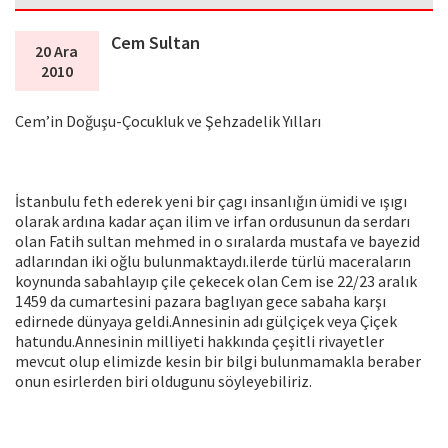
Cem Sultan
20 Ara
2010
Cem’in Doğuşu-Çocukluk ve Şehzadelik Yılları
İstanbulu feth ederek yeni bir çagı insanlığın ümidi ve ışıgı
olarak ardına kadar açan ilim ve irfan ordusunun da serdarı
olan Fatih sultan mehmed in o sıralarda mustafa ve bayezid
adlarından iki oğlu bulunmaktaydı.ilerde türlü maceraların
koynunda sabahlayıp çile çekecek olan Cem ise 22/23 aralık
1459 da cumartesini pazara baglıyan gece sabaha karşı
edirnede dünyaya geldi.Annesinin adı gülçiçek veya Çiçek
hatundu.Annesinin milliyeti hakkında çeşitli rivayetler
mevcut olup elimizde kesin bir bilgi bulunmamakla beraber
onun esirlerden biri oldugunu söyleyebiliriz.