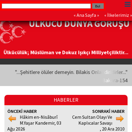
«
Ana Sayfa
» «
İlkelerimiz
»
ÜLKÜCÜ DÜNYA GÖRÜŞÜ
Ülkücülük; Müslüman ve Dokuz Işıkçı Milliyetçiliktir...
"...Şehitlere ölüler demeyin. Bilakis Onlar diridirler..."
Bakara-154
HABERLER
ÖNCEKİ HABER
SONRAKİ HABER
Hâkim en-Nisâburî
Cem Sultan Olayı Ve
M.Yaşar Kandemir, 03
Kaplıcalar Savaşı
Ağu 2026
, 20 Ara 2010