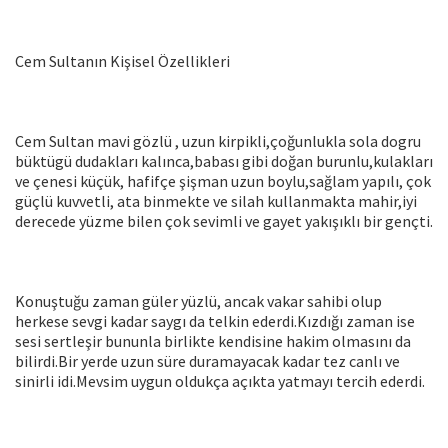
Cem Sultanın Kişisel Özellikleri
Cem Sultan mavi gözlü , uzun kirpikli,çoğunlukla sola dogru
büktügü dudakları kalınca,babası gibi doğan burunlu,kulakları
ve çenesi küçük, hafifçe şişman uzun boylu,sağlam yapılı, çok
güçlü kuvvetli, ata binmekte ve silah kullanmakta mahir,iyi
derecede yüzme bilen çok sevimli ve gayet yakışıklı bir gençti.
Konuştuğu zaman güler yüzlü, ancak vakar sahibi olup
herkese sevgi kadar saygı da telkin ederdi.Kızdığı zaman ise
sesi sertleşir bununla birlikte kendisine hakim olmasını da
bilirdi.Bir yerde uzun süre duramayacak kadar tez canlı ve
sinirli idi.Mevsim uygun oldukça açıkta yatmayı tercih ederdi.