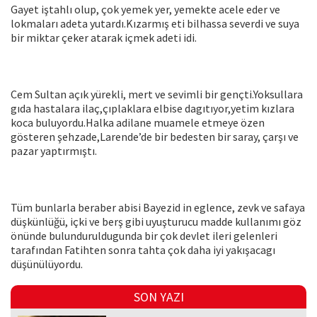
Gayet iştahlı olup, çok yemek yer, yemekte acele eder ve
lokmaları adeta yutardı.Kızarmış eti bilhassa severdi ve suya
bir miktar çeker atarak içmek adeti idi.
Cem Sultan açık yürekli, mert ve sevimli bir gençti.Yoksullara
gıda hastalara ilaç,çıplaklara elbise dagıtıyor,yetim kızlara
koca buluyordu.Halka adilane muamele etmeye özen
gösteren şehzade,Larende’de bir bedesten bir saray, çarşı ve
pazar yaptırmıştı.
Tüm bunlarla beraber abisi Bayezid in eglence, zevk ve safaya
düşkünlüğü, içki ve berş gibi uyuşturucu madde kullanımı göz
önünde bulunduruldugunda bir çok devlet ileri gelenleri
tarafından Fatihten sonra tahta çok daha iyi yakışacagı
düşünülüyordu.
SON YAZI