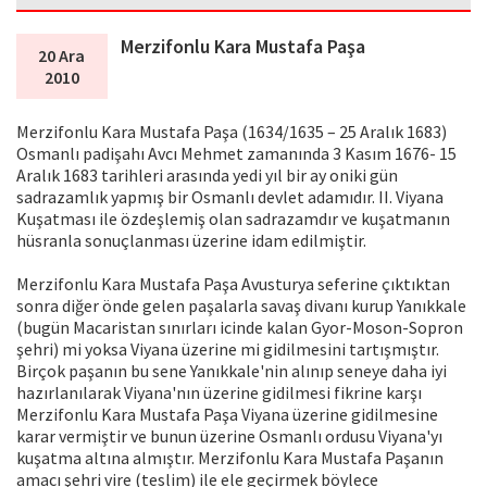
Merzifonlu Kara Mustafa Paşa
20 Ara
2010
Merzifonlu Kara Mustafa Paşa (1634/1635 – 25 Aralık 1683)
Osmanlı padişahı Avcı Mehmet zamanında 3 Kasım 1676- 15
Aralık 1683 tarihleri arasında yedi yıl bir ay oniki gün
sadrazamlık yapmış bir Osmanlı devlet adamıdır. II. Viyana
Kuşatması ile özdeşlemiş olan sadrazamdır ve kuşatmanın
hüsranla sonuçlanması üzerine idam edilmiştir.
Merzifonlu Kara Mustafa Paşa Avusturya seferine çıktıktan
sonra diğer önde gelen paşalarla savaş divanı kurup Yanıkkale
(bugün Macaristan sınırları icinde kalan Gyor-Moson-Sopron
şehri) mi yoksa Viyana üzerine mi gidilmesini tartışmıştır.
Birçok paşanın bu sene Yanıkkale'nin alınıp seneye daha iyi
hazırlanılarak Viyana'nın üzerine gidilmesi fikrine karşı
Merzifonlu Kara Mustafa Paşa Viyana üzerine gidilmesine
karar vermiştir ve bunun üzerine Osmanlı ordusu Viyana'yı
kuşatma altına almıştır. Merzifonlu Kara Mustafa Paşanın
amacı şehri vire (teslim) ile ele geçirmek böylece