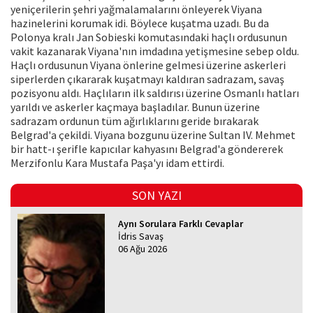
yeniçerilerin şehri yağmalamalarını önleyerek Viyana
hazinelerini korumak idi. Böylece kuşatma uzadı. Bu da
Polonya kralı Jan Sobieski komutasındaki haçlı ordusunun
vakit kazanarak Viyana'nın imdadına yetişmesine sebep oldu.
Haçlı ordusunun Viyana önlerine gelmesi üzerine askerleri
siperlerden çıkararak kuşatmayı kaldıran sadrazam, savaş
pozisyonu aldı. Haçlıların ilk saldırısı üzerine Osmanlı hatları
yarıldı ve askerler kaçmaya başladılar. Bunun üzerine
sadrazam ordunun tüm ağırlıklarını geride bırakarak
Belgrad'a çekildi. Viyana bozgunu üzerine Sultan IV. Mehmet
bir hatt-ı şerifle kapıcılar kahyasını Belgrad'a göndererek
Merzifonlu Kara Mustafa Paşa'yı idam ettirdi.
SON YAZI
Aynı Sorulara Farklı Cevaplar
İdris Savaş
06 Ağu 2026