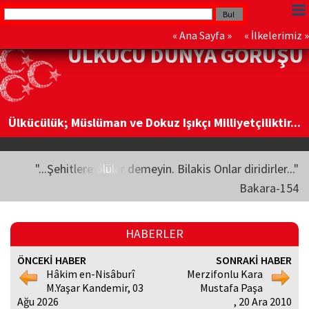
«
Ana Sayfa
» «
İlkelerimiz
»
ÜLKÜCÜ DÜNYA GÖRÜŞÜ
Ülkücülük; Müslüman ve Dokuz Işıkçı Milliyetçiliktir...
"...Şehitlere ölüler demeyin. Bilakis Onlar diridirler..."
Bakara-154
HABERLER
ÖNCEKİ HABER
SONRAKİ HABER
Hâkim en-Nisâburî
Merzifonlu Kara
M.Yaşar Kandemir, 03
Mustafa Paşa
Ağu 2026
, 20 Ara 2010