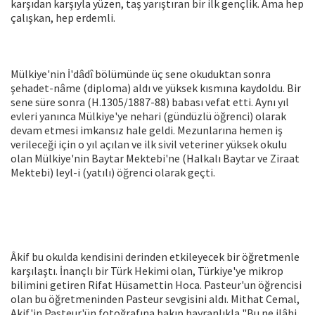
karşıdan karşıyla yüzen, taş yarıştıran bir ilk gençlik. Ama hep
çalışkan, hep erdemli.
Mülkiye'nin İ'dâdî bölümünde üç sene okuduktan sonra
şehadet-nâme (diploma) aldı ve yüksek kısmına kaydoldu. Bir
sene süre sonra (H.1305/1887-88) babası vefat etti. Aynı yıl
evleri yanınca Mülkiye'ye nehari (gündüzlü öğrenci) olarak
devam etmesi imkansız hale geldi. Mezunlarına hemen iş
verileceği için o yıl açılan ve ilk sivil veteriner yüksek okulu
olan Mülkiye'nin Baytar Mektebi'ne (Halkalı Baytar ve Ziraat
Mektebi) leyl-i (yatılı) öğrenci olarak geçti.
Âkif bu okulda kendisini derinden etkileyecek bir öğretmenle
karşılaştı. İnançlı bir Türk Hekimi olan, Türkiye'ye mikrop
bilimini getiren Rifat Hüsamettin Hoca. Pasteur'un öğrencisi
olan bu öğretmeninden Pasteur sevgisini aldı. Mithat Cemal,
Akif'in Pasteur'ün fotoğrafına bakıp hayranlıkla "Bu ne ilâhi