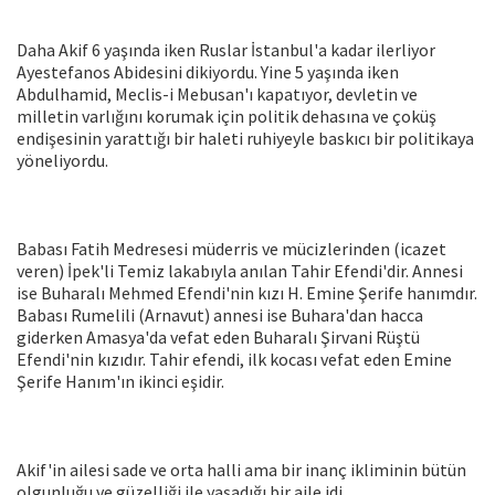
Daha Akif 6 yaşında iken Ruslar İstanbul'a kadar ilerliyor
Ayestefanos Abidesini dikiyordu. Yine 5 yaşında iken
Abdulhamid, Meclis-i Mebusan'ı kapatıyor, devletin ve
milletin varlığını korumak için politik dehasına ve çoküş
endişesinin yarattığı bir haleti ruhiyeyle baskıcı bir politikaya
yöneliyordu.
Babası Fatih Medresesi müderris ve mücizlerinden (icazet
veren) İpek'li Temiz lakabıyla anılan Tahir Efendi'dir. Annesi
ise Buharalı Mehmed Efendi'nin kızı H. Emine Şerife hanımdır.
Babası Rumelili (Arnavut) annesi ise Buhara'dan hacca
giderken Amasya'da vefat eden Buharalı Şirvani Rüştü
Efendi'nin kızıdır. Tahir efendi, ilk kocası vefat eden Emine
Şerife Hanım'ın ikinci eşidir.
Akif'in ailesi sade ve orta halli ama bir inanç ikliminin bütün
olgunluğu ve güzelliği ile yaşadığı bir aile idi.