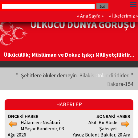
«
Ana Sayfa
» «
İlkelerimiz
»
ÜLKÜCÜ DÜNYA GÖRÜŞÜ
Ülkücülük; Müslüman ve Dokuz Işıkçı Milliyetçiliktir...
"...Şehitlere ölüler demeyin. Bilakis Onlar diridirler..."
Bakara-154
HABERLER
ÖNCEKİ HABER
SONRAKİ HABER
Hâkim en-Nisâburî
Akif: Bir Abide
M.Yaşar Kandemir, 03
Şahsiyet
Ağu 2026
Yavuz Bülent Bakiler, 20 Ara