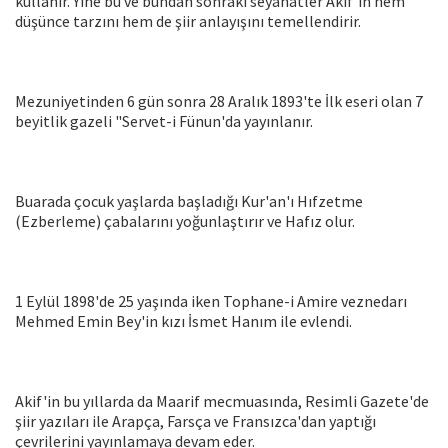
kullanır. Yine bu ve bundan sonraki seyahatler Akif'in hem
düşünce tarzını hem de şiir anlayışını temellendirir.
Mezuniyetinden 6 gün sonra 28 Aralık 1893'te İlk eseri olan 7
beyitlik gazeli "Servet-i Fünun'da yayınlanır.
Buarada çocuk yaşlarda başladığı Kur'an'ı Hıfzetme
(Ezberleme) çabalarını yoğunlaştırır ve Hafız olur.
1 Eylül 1898'de 25 yaşında iken Tophane-i Amire veznedarı
Mehmed Emin Bey'in kızı İsmet Hanım ile evlendi.
Akif'in bu yıllarda da Maarif mecmuasında, Resimli Gazete'de
şiir yazıları ile Arapça, Farsça ve Fransızca'dan yaptığı
çevrilerini yayınlamaya devam eder.