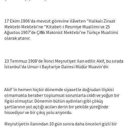
17 Ekim 1906'da mevcut görevine ilâveten "Halkalı Ziraat
Mektebi Mektebi'ne "Kitabet-i Resmiye Muallimi ve 25
Ağustos 1907'de Çiftlik Makinist Mektebi'ne Türkçe Muallimi
olarak atanır.
23 Temmuz 1908'de İkinci Meşrutiyet ilan edilir. Akif, bu sırada
İstanbul'da Umur-i Baytariye Dairesi Müdür Muavin'dir.
Akif'in hemen hiçbir dönemde siyasetle doğrudan ilişkisi
olmamakla beraber toplumsal sorunlarla ciddi ve yoğun bir
ilgisi olmuştur. Dönemin bütün aydınları gibi çöküş
şartlarının yol açtığı acıları derin bir şekilde yüreğinde
hissediyor ve bir çıkış yolu arıyordu.
Meşrutiyetin ilanından 10 gün sonra daha önceleri gizli bir