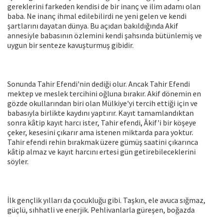
gereklerini farkeden kendisi de bir inanç ve ilim adamı olan
baba. Ne inanç ihmal edilebilirdi ne yeni gelen ve kendi
şartlarını dayatan dünya. Bu açıdan bakıldığında Akif
annesiyle babasının özlemini kendi şahsında bütünlemiş ve
uygun bir senteze kavuşturmuş gibidir.
Sonunda Tahir Efendi'nin dediği olur. Ancak Tahir Efendi
mektep ve meslek tercihini oğluna bırakır. Akif dönemin en
gözde okullarından biri olan Mülkiye'yi tercih ettiği için ve
babasıyla birlikte kaydını yaptırır. Kayıt tamamlandıktan
sonra kâtip kayıt harcı ister, Tahir efendi, Âkif'i bir köşeye
çeker, kesesini çıkarır ama istenen miktarda para yoktur.
Tahir efendi rehin bırakmak üzere gümüş saatini çıkarınca
kâtip almaz ve kayıt harcını ertesi gün getirebileceklerini
söyler.
İlk gençlik yılları da çocukluğu gibi. Taşkın, ele avuca sığmaz,
güçlü, sıhhatli ve enerjik. Pehlivanlarla güreşen, boğazda