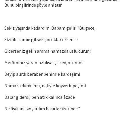
Bunu bir şiirinde şöyle anlatır.
Sekiz yaşında kadardım. Babam gelir: "Bu gece,
Sizinle camîe gitsek çocuklar erkence.
Giderseniz gelin amma namazda uslu durun;
Merâmınız yaramazlıksa işte ev, oturun!"
Deyip alırdı beraber benimle kardeşimi
Namaza durdu mu, naliyle koyverir peşimi
Dalar giderdi, ben atık kalınca âzade
Ne âşıkane koşardım hasırlar üstünde."