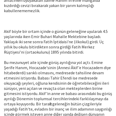
anlatırken uyuyakalan Saime Hanım'ın eline mangalda
kızdırdığı cevizi bırakarak yakan bir yarım kalmışlığı
kabullenememezlik.
Akif böyle bir ortam içinde o günün geleneğine uyularak 4.5
yaşlarında iken Emir Buhari Mahalle Mektebine başladı.
Yaklaşık iki sene sonra Fatih İptidaisi'ne (ilkokul) girdi. Üç
yıllık bu okulu bitirdikten sonra girdiği Fatih Merkez
Rüştiyesi'ni (ortaokulunu) 1895 yılında bitirdi.
Bu mezunuyet aile içinde görüş ayrılığına yol açtı. Emine
Şerife Hanım, Hocazade'sinin (Annesi Âkif'e Hocazadem diye
hitabederdi) sarıklı olmasını, medresede tahsiline devam
etmesini istiyordu. Babası Tahir Efendi ise medresede
okuyacağı şeyleri, oğluna kendisinin de öğretebileceğini ileri
sürüyor, yeni açılan ve revaçta olan mekteplerden birine
gitmesini istiyordu. Akif'in anne ve babası arasındaki bu görüş
ayrılığı Dönemin toplumsal tercihlerindeki farklılaşmayı da
ortaya koyuyordu. Bir tarafta geleneğin bütün çizgileriyle
yaşadığı Fatih'te, evladını bir inanç ve ilim adamının saygınlığı
içinde görmek isteyen anne diğer yanda değişen dünyanın