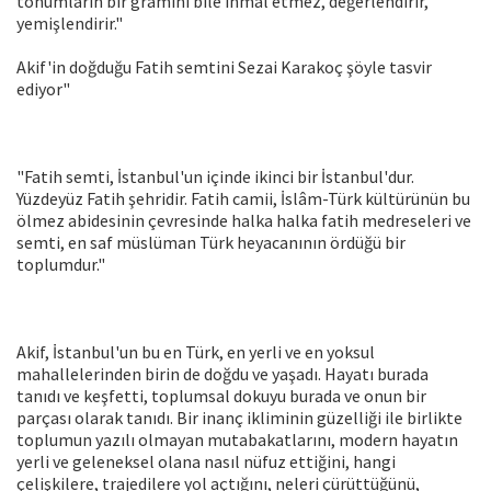
tohumların bir gramını bile ihmal etmez, değerlendirir,
yemişlendirir."
Akif'in doğduğu Fatih semtini Sezai Karakoç şöyle tasvir
ediyor"
"Fatih semti, İstanbul'un içinde ikinci bir İstanbul'dur.
Yüzdeyüz Fatih şehridir. Fatih camii, İslâm-Türk kültürünün bu
ölmez abidesinin çevresinde halka halka fatih medreseleri ve
semti, en saf müslüman Türk heyacanının ördüğü bir
toplumdur."
Akif, İstanbul'un bu en Türk, en yerli ve en yoksul
mahallelerinden birin de doğdu ve yaşadı. Hayatı burada
tanıdı ve keşfetti, toplumsal dokuyu burada ve onun bir
parçası olarak tanıdı. Bir inanç ikliminin güzelliği ile birlikte
toplumun yazılı olmayan mutabakatlarını, modern hayatın
yerli ve geleneksel olana nasıl nüfuz ettiğini, hangi
çelişkilere, trajedilere yol açtığını, neleri çürüttüğünü,