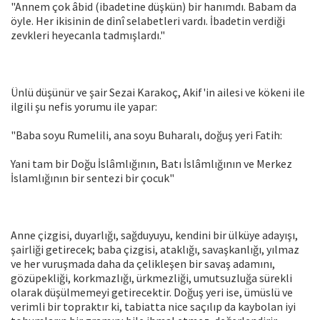
"Annem çok âbid (ibadetine düşkün) bir hanımdı. Babam da
öyle. Her ikisinin de dinî selabetleri vardı. İbadetin verdiği
zevkleri heyecanla tadmışlardı."
Ünlü düşünür ve şair Sezai Karakoç, Akif'in ailesi ve kökeni ile
ilgili şu nefis yorumu ile yapar:
"Baba soyu Rumelili, ana soyu Buharalı, doğuş yeri Fatih:
Yani tam bir Doğu İslâmlığının, Batı İslâmlığının ve Merkez
İslamlığının bir sentezi bir çocuk"
Anne çizgisi, duyarlığı, sağduyuyu, kendini bir ülküye adayışı,
şairliği getirecek; baba çizgisi, ataklığı, savaşkanlığı, yılmaz
ve her vuruşmada daha da çelikleşen bir savaş adamını,
gözüpekliği, korkmazlığı, ürkmezliği, umutsuzluğa sürekli
olarak düşülmemeyi getirecektir. Doğuş yeri ise, ümüslü ve
verimli bir topraktır ki, tabiatta nice saçılıp da kaybolan iyi