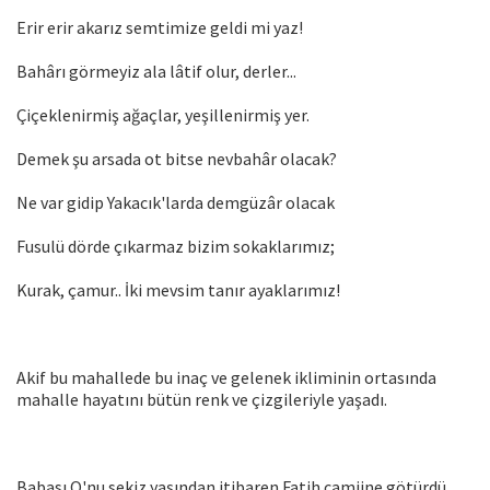
Erir erir akarız semtimize geldi mi yaz!
Bahârı görmeyiz ala lâtif olur, derler...
Çiçeklenirmiş ağaçlar, yeşillenirmiş yer.
Demek şu arsada ot bitse nevbahâr olacak?
Ne var gidip Yakacık'larda demgüzâr olacak
Fusulü dörde çıkarmaz bizim sokaklarımız;
Kurak, çamur.. İki mevsim tanır ayaklarımız!
Akif bu mahallede bu inaç ve gelenek ikliminin ortasında
mahalle hayatını bütün renk ve çizgileriyle yaşadı.
Babası O'nu sekiz yaşından itibaren Fatih camiine götürdü.