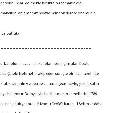
da younlukları deimekle birlikte bu temanın ele
omancılıını anlamamız noktasında son derece önemlidir.
de Batılıla
-------------------------------------------------------------
Türk toplum hayatında kalıplamıbir biçim alan Doulu
Sekiz Çelebi Mehmet’i takip eden süreçle birlikte- özellikle
rat kesiminin Avrupa ile temasa geçmesiyle, yerini Batılı
aya balamıtır. Dolayısıyla batılılamanın temellerini 1789-
nda padiahlık yaparak, Nizam-ı Cedîd’i kuran III.Selim ve daha