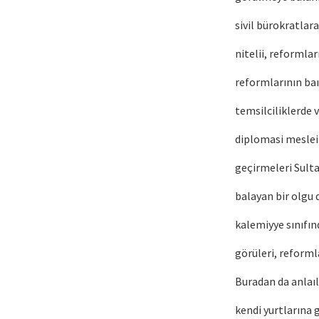
sivil bürokratlar
nitelii, reformla
reformlarının baın
temsilciliklerde 
diplomasi meslein
geçirmeleri Sult
balayan bir olgu 
kalemiyye sınıfın
görüleri, reforml
Buradan da anlaıl
kendi yurtlarına 