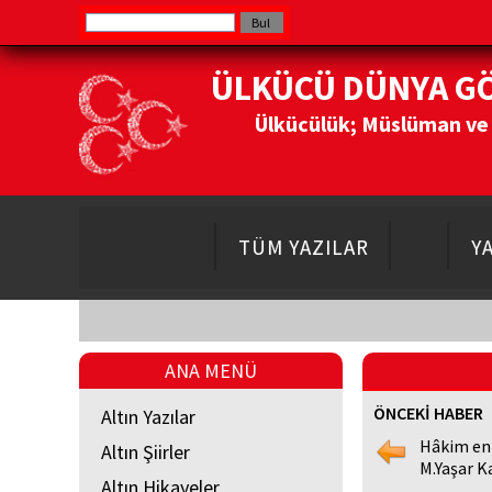
ÜLKÜCÜ DÜNYA G
Ülkücülük; Müslüman ve Do
TÜM YAZILAR
Y
ANA MENÜ
ÖNCEKİ HABER
Altın Yazılar
Hâkim en
Altın Şiirler
M.Yaşar K
Altın Hikayeler