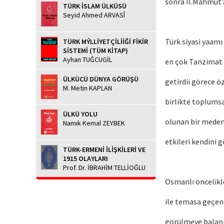
sonra II.Mahmut’a
TÜRK İSLAM ÜLKÜSÜ
Seyid Ahmed ARVASÎ
Türk siyasi yaamı
TÜRK MÝLLİYETÇİLİİĞİ FİKİR
SİSTEMİ (TÜM KİTAP)
Ayhan TUĞCUGİL
en çok Tanzimat 
ÜLKÜCÜ DÜNYA GÖRÜŞÜ
getirdii görece ö
M. Metin KAPLAN
birlikte toplumsal
ÜLKÜ YOLU
olunan bir medeni
Namık Kemal ZEYBEK
etkileri kendini 
TÜRK-ERMENİ İLİŞKİLERİ VE
1915 OLAYLARI
Prof. Dr. İBRAHİM TELLİOĞLU
Osmanlı öncelikle
ile temasa geçenl
görülmeye balanmı