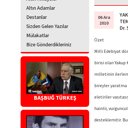
Altın Adamlar
YAK
Destanlar
06 Ara
TEM
2010
Sizden Gelen Yazılar
Dr.
Mülakatlar
Özet
Bize Gönderdikleriniz
Milli Edebiyat d
birisi olan Yakup
milletinin ilerle
bireyler yaratma 
eletiriler vasıta
BAŞBUĞ TÜRKEŞ
hainlii, vurguncul
desteklemitir. Bun