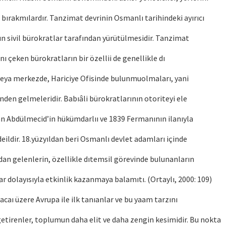
a bırakmılardır. Tanzimat devrinin Osmanlı tarihindeki ayırıcı
rın sivil bürokratlar tarafından yürütülmesidir. Tanzimat
ı çeken bürokratların bir özellii de genellikle dı
veya merkezde, Hariciye Ofisinde bulunmuolmaları, yani
den gelmeleridir. Babıâli bürokratlarının otoriteyi ele
an Abdülmecid’in hükümdarlıı ve 1839 Fermanının ilanıyla
deildir. 18.yüzyıldan beri Osmanlı devlet adamları içinde
dan gelenlerin, özellikle dıtemsil görevinde bulunanların
ar dolayısıyla etkinlik kazanmaya balamıtı. (Ortaylı, 2000: 109)
acaı üzere Avrupa ile ilk tanıanlar ve bu yaam tarzını
getirenler, toplumun daha elit ve daha zengin kesimidir. Bu nokta