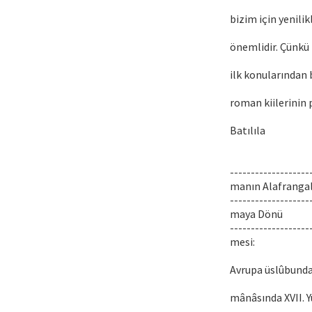
bizim için yenil
önemlidir. Çünkü
ilk konularından 
roman kiilerinin 
Batılıla
-------------------
manın Alafranga
-------------------
maya Dönü
-------------------
mesi:
Avrupa üslûbunda
mânâsında XVII. Yü