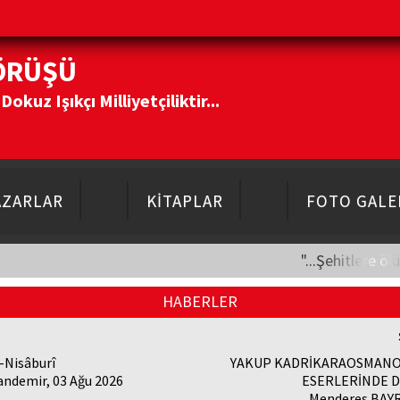
ÖRÜŞÜ
kuz Işıkçı Milliyetçiliktir...
AZARLAR
KİTAPLAR
FOTO GALE
"...Şehitlere öl
HABERLER
-Nisâburî
YAKUP KADRİKARAOSMAN
andemir, 03 Ağu 2026
ESERLERİNDE Dİ
Menderes BAYR