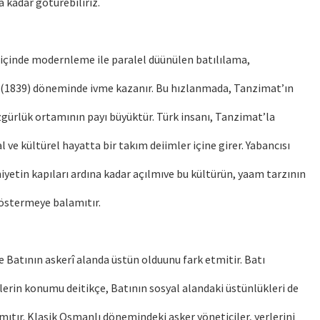
 kadar götürebiliriz.
 içinde modernleme ile paralel düünülen batılılama,
(1839) döneminde ivme kazanır. Bu hızlanmada, Tanzimat’ın
zgürlük ortamının payı büyüktür. Türk insanı, Tanzimat’la
 ve kültürel hayatta bir takım deiimler içine girer. Yabancısı
yetin kapıları ardına kadar açılmıve bu kültürün, yaam tarzının
göstermeye balamıtır.
 Batının askerî alanda üstün olduunu fark etmitir. Batı
erin konumu deitikçe, Batının sosyal alandaki üstünlükleri de
tır. Klasik Osmanlı dönemindeki asker yöneticiler, yerlerini