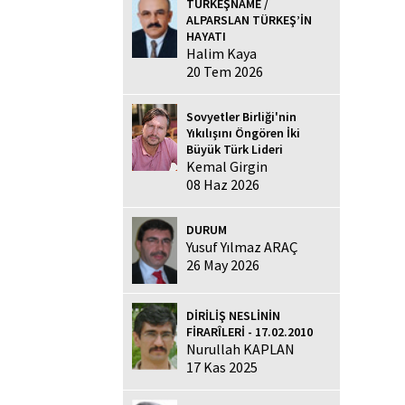
TÜRKEŞNAME /
ALPARSLAN TÜRKEŞ’İN
HAYATI
Halim Kaya
20 Tem 2026
Sovyetler Birliği'nin
Yıkılışını Öngören İki
Büyük Türk Lideri
Kemal Girgin
08 Haz 2026
DURUM
Yusuf Yılmaz ARAÇ
26 May 2026
DİRİLİŞ NESLİNİN
FİRARÎLERİ - 17.02.2010
Nurullah KAPLAN
17 Kas 2025