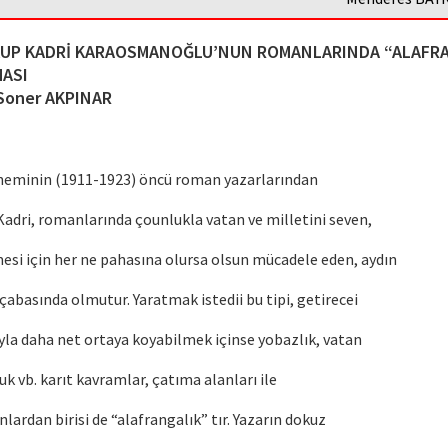
UP KADRİ KARAOSMANOĞLU’NUN ROMANLARINDA “ALAFR
ASI
 Soner AKPINAR
öneminin (1911-1923) öncü roman yazarlarından
 Kadri, romanlarında çounlukla vatan ve milletini seven,
mesi için her ne pahasına olursa olsun mücadele eden, aydın
çabasında olmutur. Yaratmak istedii bu tipi, getirecei
sıyla daha net ortaya koyabilmek içinse yobazlık, vatan
uk vb. karıt kavramlar, çatıma alanları ile
lardan birisi de “alafrangalık” tır. Yazarın dokuz