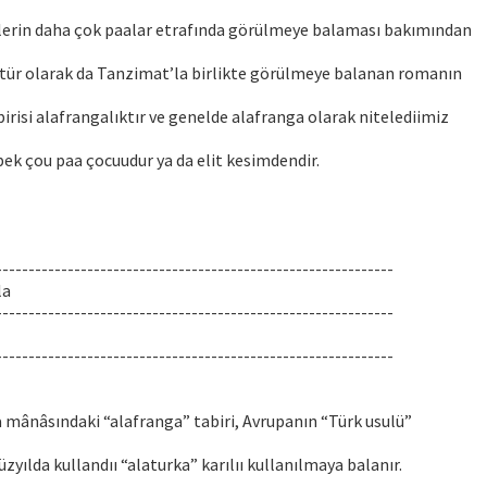
iklerin daha çok paalar etrafında görülmeye balaması bakımından
 tür olarak da Tanzimat’la birlikte görülmeye balanan romanın
birisi alafrangalıktır ve genelde alafranga olarak nitelediimiz
pek çou paa çocuudur ya da elit kesimdendir.
-------------------------------------------------------------
la
-------------------------------------------------------------
-------------------------------------------------------------
 mânâsındaki “alafranga” tabiri, Avrupanın “Türk usulü”
zyılda kullandıı “alaturka” karılıı kullanılmaya balanır.