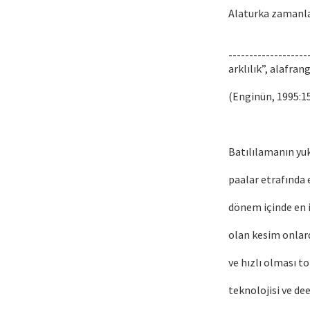
Alaturka zamanla
-------------------
arklılık”, alafran
(Enginün, 1995:1
Batılılamanın yuk
paalar etrafında 
dönem içinde en i
olan kesim onlard
ve hızlı olması t
teknolojisi ve dee