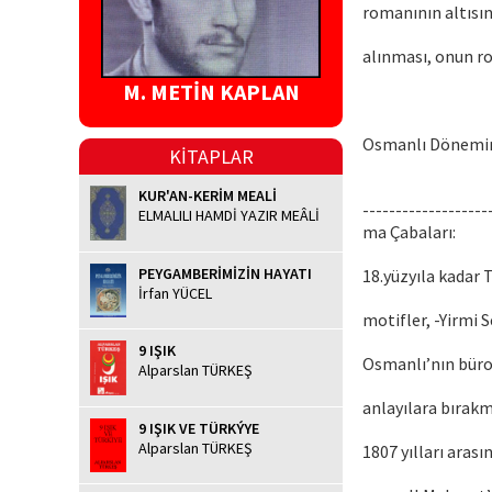
romanının altısın
alınması, onun r
M. METİN KAPLAN
Osmanlı Dönemin
KİTAPLAR
KUR'AN-KERİM MEALİ
-------------------
ELMALILI HAMDİ YAZIR MEÂLİ
ma Çabaları:
PEYGAMBERİMİZİN HAYATI
18.yüzyıla kadar 
İrfan YÜCEL
motifler, -Yirmi 
9 IŞIK
Osmanlı’nın bürok
Alparslan TÜRKEŞ
anlayılara bırakm
9 IŞIK VE TÜRKÝYE
Alparslan TÜRKEŞ
1807 yılları arası