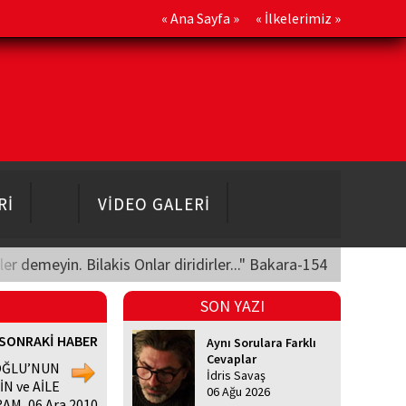
«
Ana Sayfa
» «
İlkelerimiz
»
Rİ
VİDEO GALERİ
üler demeyin. Bilakis Onlar diridirler..." Bakara-154
SON YAZI
SONRAKİ HABER
Aynı Sorulara Farklı
Cevaplar
OĞLU’NUN
İdris Savaş
N ve AİLE
06 Ağu 2026
AM, 06 Ara 2010