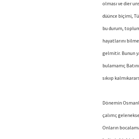
olması ve dier u
düünce biçimi, T
bu durum, toplum
hayatlarını bilm
gelmitir. Bunun y
bulamamı; Batının 
sıkııp kalmıkarar
Dönemin Osmanlı 
çalımı; gelenekse
Onların bocalamas