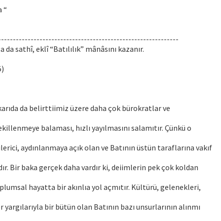
 “
-------------------------------------------------------------
ga da sathî, eklî “Batılılık” mânâsını kazanır.
5)
arıda da belirttiimiz üzere daha çok bürokratlar ve
ekillenmeye balaması, hızlı yayılmasını salamıtır. Çünkü o
lerici, aydınlanmaya açık olan ve Batının üstün taraflarına vakıf
ır. Bir baka gerçek daha vardır ki, deiimlerin pek çok koldan
oplumsal hayatta bir akınlıa yol açmıtır. Kültürü, gelenekleri,
r yargılarıyla bir bütün olan Batının bazı unsurlarının alınmı