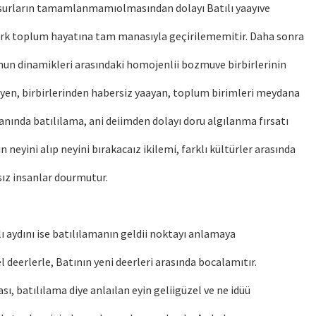
nsurların tamamlanmamıolmasından dolayı Batılı yaayıve
ürk toplum hayatına tam manasıyla geçirilememitir. Daha sonra
un dinamikleri arasındaki homojenlii bozmuve birbirlerinin
eyen, birbirlerinden habersiz yaayan, toplum birimleri meydana
anında batılılama, ani deiimden dolayı doru algılanma fırsatı
neyini alıp neyini bırakacaız ikilemi, farklı kültürler arasında
sız insanlar dourmutur.
aydını ise batılılamanın geldii noktayı anlamaya
l deerlerle, Batının yeni deerleri arasında bocalamıtır.
ı, batılılama diye anlaılan eyin geliigüzel ve ne idüü