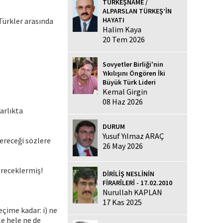
TÜRKEŞNAME /
ALPARSLAN TÜRKEŞ’İN
HAYATI
Türkler arasında
Halim Kaya
20 Tem 2026
Sovyetler Birliği'nin
Yıkılışını Öngören İki
Büyük Türk Lideri
Kemal Girgin
08 Haz 2026
arlıkta
DURUM
Yusuf Yılmaz ARAÇ
ereceği sözlere
26 May 2026
ereceklermiş!
DİRİLİŞ NESLİNİN
FİRARÎLERİ - 17.02.2010
Nurullah KAPLAN
17 Kas 2025
çime kadar: i) ne
le hele ne de