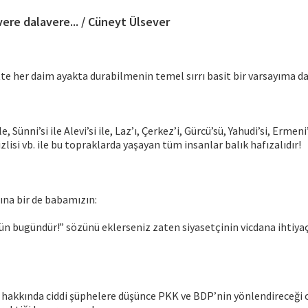
vere dalavere... / Cüneyt Ülsever
te her daim ayakta durabilmenin temel sırrı basit bir varsayıma da
le, Sünni’si ile Alevi’si ile, Laz’ı, Çerkez’i, Gürcü’sü, Yahudi’si, Ermeni
zlisi vb. ile bu topraklarda yaşayan tüm insanlar balık hafızalıdır!
ına bir de babamızın:
ün bugündür!” sözünü eklerseniz zaten siyasetçinin vicdana ihtiya
 hakkında ciddi şüphelere düşünce PKK ve BDP’nin yönlendireceği o