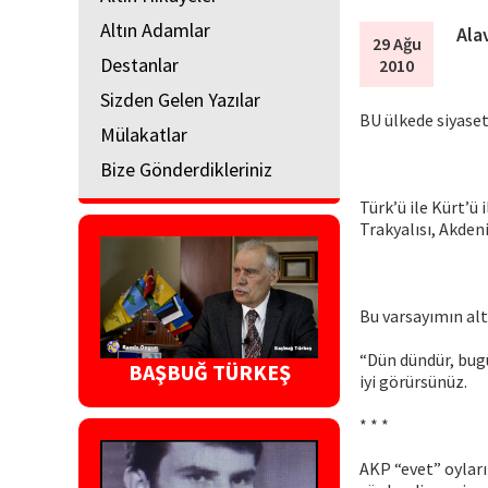
Altın Adamlar
Ala
29 Ağu
Destanlar
2010
Sizden Gelen Yazılar
BU ülkede siyaset
Mülakatlar
Bize Gönderdikleriniz
Türk’ü ile Kürt’ü i
Trakyalısı, Akdeni
Bu varsayımın alt
“Dün dündür, bug
BAŞBUĞ TÜRKEŞ
iyi görürsünüz.
* * *
AKP “evet” oyları