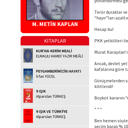
yönlendirmesi ger
Terör duraklar ve
“hayır”ları azaltı
M. METİN KAPLAN
Hesap bu!
KİTAPLAR
PKK yetkilileri il
KUR'AN-KERİM MEALİ
Murat Karayılan’ı
ELMALILI HAMDİ YAZIR MEÂLİ
Ancak, devlet yet
kafalarına göre t
PEYGAMBERİMİZİN HAYATI
İrfan YÜCEL
Görüşmelerden so
kilitlendi!
9 IŞIK
Alparslan TÜRKEŞ
Boykot kararını “
* * *
9 IŞIK VE TÜRKÝYE
Alparslan TÜRKEŞ
Ben hemen söyleye
seçim barajı % 10’