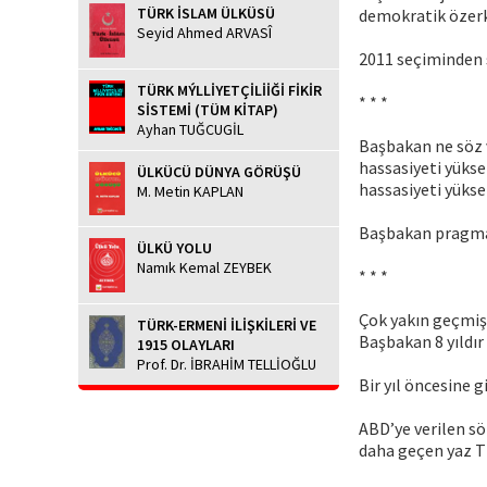
TÜRK İSLAM ÜLKÜSÜ
demokratik özerk
Seyid Ahmed ARVASÎ
2011 seçiminden 
TÜRK MÝLLİYETÇİLİİĞİ FİKİR
* * *
SİSTEMİ (TÜM KİTAP)
Ayhan TUĞCUGİL
Başbakan ne söz v
hassasiyeti yükse
ÜLKÜCÜ DÜNYA GÖRÜŞÜ
hassasiyeti yüks
M. Metin KAPLAN
Başbakan pragmati
ÜLKÜ YOLU
Namık Kemal ZEYBEK
* * *
Çok yakın geçmiş
TÜRK-ERMENİ İLİŞKİLERİ VE
Başbakan 8 yıldı
1915 OLAYLARI
Prof. Dr. İBRAHİM TELLİOĞLU
Bir yıl öncesine g
ABD’ye verilen sö
daha geçen yaz T