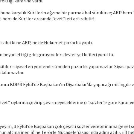
ektiği kararına vardı.
 buna karşılık Kürtlerin ağzına bir parmak bal sürülürse; AKP hem 
r, hem de Kürtler arasında “evet”leri artırabilir!
e tabii ki ne AKP, ne de Hükümet pazarlık yaptı.
n beyan ettiği gibi görüşmeleri devlet yetkilileri yürüttü.
kilileri siyaseten yönlendirilmeden pazarlık yapamazlar. Siyasi paz
akılamazlar.
nra BDP 3 Eylül’de Başbakan’ın Diyarbakır’da yapacağı mitingde v
evet” oylarına çevirip çevirmeyeceklerine o “sözler”e göre karar v
yim, 3 Eylül’de Başbakan çok çeşitli sözler verebilir ama genel se
un altına iner, ii) ne Terörle Mücadele Yasası’nda adım atılır, iii) he