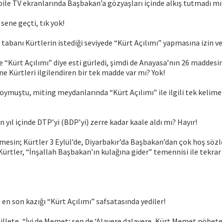
bile TV ekranlarında Başbakan’a gözyaşları içinde alkış tutmadı mı
sene geçti, tık yok!
 tabanı Kürtlerin istediği seviyede “Kürt Açılımı” yapmasına izin 
 “Kürt Açılımı” diye esti gürledi, şimdi de Anayasa’nın 26 maddesi
tine Kürtleri ilgilendiren bir tek madde var mı? Yok!
oymuştu, miting meydanlarında “Kürt Açılımı” ile ilgili tek kelim
yıl içinde DTP’yi (BDP’yi) zerre kadar kaale aldı mı? Hayır!
esin; Kürtler 3 Eylül’de, Diyarbakır’da Başbakan’dan çok hoş sözl
Kürtler, “İnşallah Başbakan’ın kulağına gider” temennisi ile tekra
 en son kazığı “Kürt Açılımı” safsatasında yediler!
illete, “İyi de Memet; sen de ‘Alavere dalavere, Kürt Memet nöbete