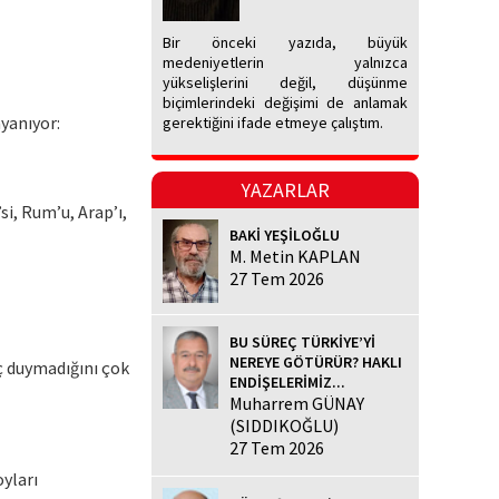
Bir önceki yazıda, büyük
medeniyetlerin yalnızca
yükselişlerini değil, düşünme
biçimlerindeki değişimi de anlamak
yanıyor:
gerektiğini ifade etmeye çalıştım.
YAZARLAR
’si, Rum’u, Arap’ı,
BAKİ YEŞİLOĞLU
M. Metin KAPLAN
27 Tem 2026
BU SÜREÇ TÜRKİYE’Yİ
NEREYE GÖTÜRÜR? HAKLI
ç duymadığını çok
ENDİŞELERİMİZ...
Muharrem GÜNAY
(SIDDIKOĞLU)
27 Tem 2026
yları