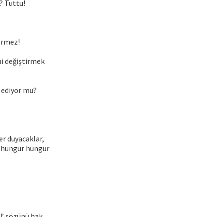
? Tuttu!
vermez!
ni değiştirmek
e ediyor mu?
er duyacaklar,
r hüngür hüngür
!’ sözünü hak