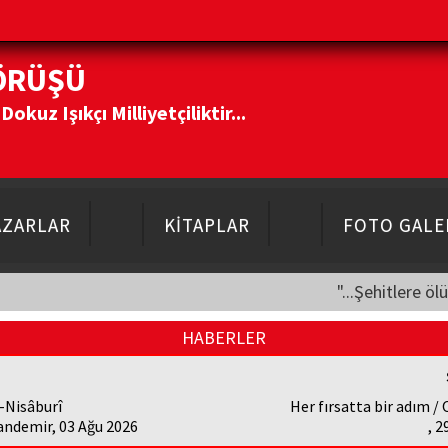
ÖRÜŞÜ
kuz Işıkçı Milliyetçiliktir...
AZARLAR
KİTAPLAR
FOTO GALE
"...Şehitlere öl
HABERLER
-Nisâburî
Her fırsatta bir adım /
andemir, 03 Ağu 2026
, 2