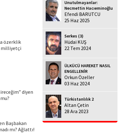
Unutulmayanlar:
Necmettin Hacıeminoğlu
Efendi BARUTCU
25 Haz 2025
Serkes (3)
sa özerklik
Hüdai KUŞ
 milliyetçi
22 Tem 2024
ÜLKÜCÜ HAREKET NASIL
ENGELLENİR
Orkun Özeller
03 Haz 2024
tireceğim” diyen
r mu?
Türkistanlılık 2
Altan Çetin
28 Ara 2023
eden Başbakan
adı mı? Ağlattı!