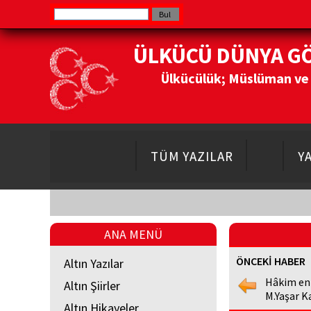
ÜLKÜCÜ DÜNYA G
Ülkücülük; Müslüman ve Do
TÜM YAZILAR
Y
ANA MENÜ
ÖNCEKİ HABER
Altın Yazılar
Hâkim en
Altın Şiirler
M.Yaşar K
Altın Hikayeler