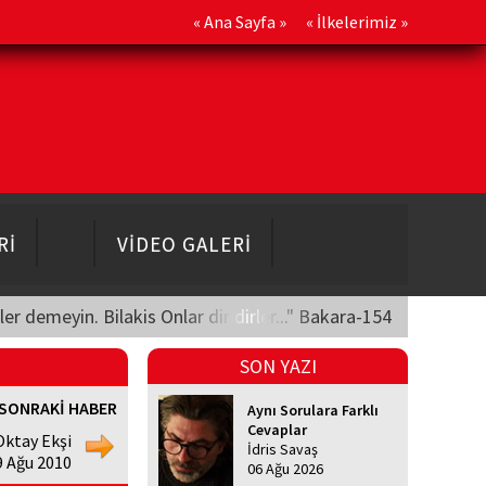
«
Ana Sayfa
» «
İlkelerimiz
»
Rİ
VİDEO GALERİ
üler demeyin. Bilakis Onlar diridirler..." Bakara-154
SON YAZI
SONRAKİ HABER
Aynı Sorulara Farklı
Cevaplar
 Oktay Ekşi
İdris Savaş
9 Ağu 2010
06 Ağu 2026