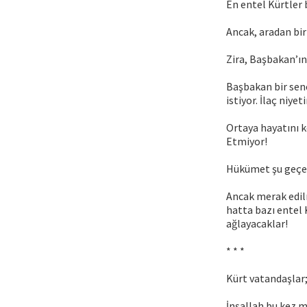
En entel Kürtler 
Ancak, aradan bir 
Zira, Başbakan’ın
Başbakan bir sene
istiyor. İlaç niye
Ortaya hayatını k
Etmiyor!
Hükümet şu geçen 
Ancak merak edilm
hatta bazı entel 
ağlayacaklar!
* * *
Kürt vatandaşlar;
İnşallah bu kez m