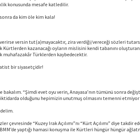
lik konusunda mesafe katledilir.
sonra da kim öle kim kala!
erirse versin tut(a)mayacaktır, zira verdiği/vereceği sözleri tutar
k Kürtlerden kazanacağı oyların mislisini kendi tabanını oluşturan
ek muhafazakâr Türklerden kaybedecektir.
st bir siyasetçidir!
e bakalım. “Şimdi evet oyu verin, Anayasa’nın tümünü sonra değiş
r iktidarda olduğunu hepimizin unutmuş olmasını temenni etmiyo
idelim.
zler çevresinde “Kuzey Irak Açılımı”nı “Kürt Açılımı” diye takdir 
BMM’de yaptığı hamasi konuşma ile Kürtleri hüngür hüngür ağlatm