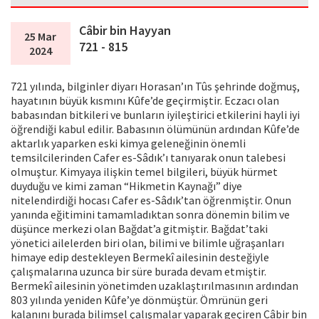
Câbir bin Hayyan
25 Mar
721 - 815
2024
721 yılında, bilginler diyarı Horasan’ın Tûs şehrinde doğmuş,
hayatının büyük kısmını Kûfe’de geçirmiştir. Eczacı olan
babasından bitkileri ve bunların iyileştirici etkilerini hayli iyi
öğrendiği kabul edilir. Babasının ölümünün ardından Kûfe’de
aktarlık yaparken eski kimya geleneğinin önemli
temsilcilerinden Cafer es-Sâdık’ı tanıyarak onun talebesi
olmuştur. Kimyaya ilişkin temel bilgileri, büyük hürmet
duyduğu ve kimi zaman “Hikmetin Kaynağı” diye
nitelendirdiği hocası Cafer es-Sâdık’tan öğrenmiştir. Onun
yanında eğitimini tamamladıktan sonra dönemin bilim ve
düşünce merkezi olan Bağdat’a gitmiştir. Bağdat’taki
yönetici ailelerden biri olan, bilimi ve bilimle uğraşanları
himaye edip destekleyen Bermekî ailesinin desteğiyle
çalışmalarına uzunca bir süre burada devam etmiştir.
Bermekî ailesinin yönetimden uzaklaştırılmasının ardından
803 yılında yeniden Kûfe’ye dönmüştür. Ömrünün geri
kalanını burada bilimsel çalışmalar yaparak geçiren Câbir bin