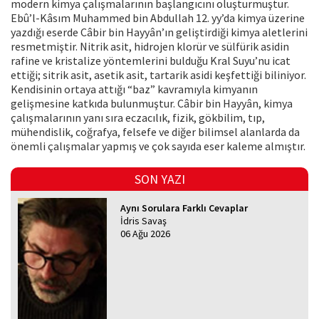
modern kimya çalışmalarının başlangıcını oluşturmuştur.
Ebû’l-Kâsım Muhammed bin Abdullah 12. yy’da kimya üzerine
yazdığı eserde Câbir bin Hayyân’ın geliştirdiği kimya aletlerini
resmetmiştir. Nitrik asit, hidrojen klorür ve sülfürik asidin
rafine ve kristalize yöntemlerini bulduğu Kral Suyu’nu icat
ettiği; sitrik asit, asetik asit, tartarik asidi keşfettiği biliniyor.
Kendisinin ortaya attığı “baz” kavramıyla kimyanın
gelişmesine katkıda bulunmuştur. Câbir bin Hayyân, kimya
çalışmalarının yanı sıra eczacılık, fizik, gökbilim, tıp,
mühendislik, coğrafya, felsefe ve diğer bilimsel alanlarda da
önemli çalışmalar yapmış ve çok sayıda eser kaleme almıştır.
SON YAZI
Aynı Sorulara Farklı Cevaplar
İdris Savaş
06 Ağu 2026