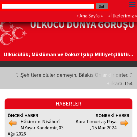
«
Ana Sayfa
» «
İlkelerimiz
»
ÜLKÜCÜ DÜNYA GÖRÜŞÜ
Ülkücülük; Müslüman ve Dokuz Işıkçı Milliyetçiliktir...
"...Şehitlere ölüler demeyin. Bilakis Onlar diridirler..."
Bakara-154
HABERLER
ÖNCEKİ HABER
SONRAKİ HABER
Hâkim en-Nisâburî
Kara Timurtaş Paşa
M.Yaşar Kandemir, 03
, 25 Mar 2024
Ağu 2026