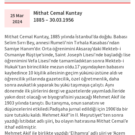
Mithat Cemal Kuntay
25 Mar
1885 – 30.03.1956
2024
Mithat Cemal Kuntay, 1885 yılında İstanbul’da doğdu. Babası
Selim Sırrı Bey, annesi Rumeli’nin Tırhala Kasabası’ndan
Samiye Hanım’dır. Orta öğrenimini Aksaray’daki Mekteb-i
Osmaniye Rüştiye’sinde, Saint Joseph Lisesi’nde başladığı lise
öğrenimini Vefa Lisesi’nde tamamladıktan sonra Mekteb-i
Hukuk’tan birincilikle mezun oldu.17 yaşındayken babasını
kaybedince 10 kişilik ailesinin geçim yükünü üstüne aldı ve
öğrencilik yıllarında gazetecilik, özel öğretmenlik, daha
sonra avukatlık yaparak bu yükü taşımaya çalıştı. Aynı
dönemde ilk şiirlerini dergi ve gazetelerde yayımladı.İleride
yakın dost olacağı ve biyografisini yazacağı Mehmet Akif ile
1903 yılında tanıştı. Bu tanışma, onun sanatını ve
düşüncelerini etkiledi.Padişaha jurnal edildiği için 1906’da bir
süre tutuklu kaldı. Mehmet Akif’in II. Meşrutiyet’ten sonra
yazdığı İstibdat adlı şiiri, bu olayın hatırasına Mithat Cemal’e
ithaf edilmiştir.
Mehmet Akif ile birlikte yazdığı ‘Elhamra’ adlı şiiri ve ‘Acem