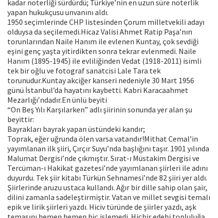
kadar noterliği sürdürdü; Türkiye’nin en uzun süre noterlik
yapan hukukçusu unvanını aldı.
1950 seçimlerinde CHP listesinden Çorum milletvekili adayı
olduysa da seçilemedi.Hicaz Valisi Ahmet Ratip Paşa’nın
torunlarından Naile Hanım ile evlenen Kuntay, çok sevdiği
eşini genç yaşta yitirdikten sonra tekrar evlenmedi. Naile
Hanım (1895-1945) ile evliliğinden Vedat (1918-2011) isimli
tek bir oğlu ve fotograf sanatcisi Lale Tara tek
torunudur.Kuntay akciğer kanseri nedeniyle 30 Mart 1956
günü İstanbul’da hayatını kaybetti. Kabri Karacaahmet
Mezarlığı’ndadır.En ünlü beyiti
“On Beş Yılı Karşılarken” adlı şiirinin sonunda yer alan şu
beyittir:
Bayrakları bayrak yapan üstündeki kandır;
Toprak, eğer uğrunda ölen varsa vatandır!Mithat Cemal’in
yayımlanan ilk şiiri, Çırçır Suyu’nda başlığını taşır. 1901 yılında
Malumat Dergisi’nde çıkmıştır. Sırat-ı Müstakim Dergisi ve
Tercüman-ı Hakikat gazetesi’nde yayımlanan şiirleri ile adını
duyurdu. Tek şiir kitabı Türkün Sehnamesi’nde 82 şiiri yer aldı.
Şiirlerinde aruzu ustaca kullandı. Ağır bir dille sahip olan şair,
dilini zamanla sadeleştirmiştir. Vatan ve millet sevgisi temalı
epik ve lirik şiirleri yazdı. Hiciv türünde de şiirler yazdı, aşk
temasını hemen hemen hiç işlemedi. Hiçbir edebi topluluğa