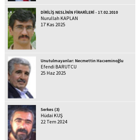
DİRİLİŞ NESLİNİN FİRARÎLERİ - 17.02.2010
Nurullah KAPLAN
17 Kas 2025
Unutulmayanlar: Necmettin Hacıeminoğlu
Efendi BARUTCU
25 Haz 2025
Serkes (3)
Hüdai KUŞ
22 Tem 2024