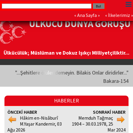
«
Ana Sayfa
» «
İlkelerimiz
»
ÜLKÜCÜ DÜNYA GÖRÜŞÜ
Ülkücülük; Müslüman ve Dokuz Işıkçı Milliyetçiliktir...
"...Şehitlere ölüler demeyin. Bilakis Onlar diridirler..."
Bakara-154
HABERLER
ÖNCEKİ HABER
SONRAKİ HABER
Hâkim en-Nisâburî
Memduh Tağmaç
M.Yaşar Kandemir, 03
1904 – 30.03.1978, 25
Ağu 2026
Mar 2024