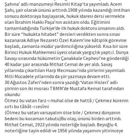
Şahına’ adlı manzumeyi Resimli Kitap’ta yayımladı. Acem
Şahı, şair olarak ününü arttırdı.1908 yılında kazandığı imtihan
sonucu doktoraya başlayarak, hukuk idaresi dersi vermekte
olan İbrahim Hakkı Paşa’nın asistanı oldu. Eğitimini
tamamladığında Türkiye’de ilk hukuk doktoru ünvanını aldı.
Bir süre “hukukta hitabet” dersleri verdikten sonra sınav
kazanarak Adliye Nezareti Özel Kalem’ine kâtiplik görevine
başladı, zamanla müdür yardımcılığına yükseldi. Kısa bir süre
Birinci Hukuk Mahkemesi üyesi olarak yargıçlık yaptı.I. Dünya
Savaşı sırasında hükümetin Çanakkale Cephesi’ne gönderdiği
40 kadar şair arasında Mithat Cemal de yer aldı. Savaş
yıllarında çıkartılan Harp Mecmuası’nda şiirlerini yayımladı.
Milli Mücadele yıllarında da şiir yazmaya devam etti.
30 Ağustos Zaferi’nden sonra yazdığı ‘Vatan Hisleri’ adlı
şiirinin son iki mısrası TBMM’de Mustafa Kemal tarafından
okundu:
Ölmez bu vatan farz-ı muhal ölse de hattâ / Çekmez kürenin
sırtı bu tâbât-ı cesîmi
(Ölmez bu vatan varsayalım ölse bile / Çekmez dünyanın
bedeni bu kocaman tabutu)Bu olay, ününü birden arttırdı.
Mithat Cemal, 1923 yılında noterliğe başladı. Beyoğlu 4.
noterliğine tayin edildi ve 1956 yılında yaşamını yitirinceye