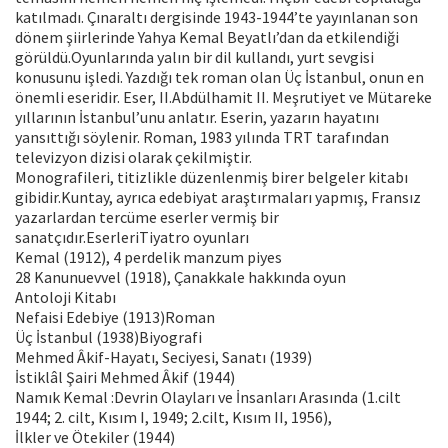
katılmadı. Çınaraltı dergisinde 1943-1944’te yayınlanan son
dönem şiirlerinde Yahya Kemal Beyatlı’dan da etkilendiği
görüldü.Oyunlarında yalın bir dil kullandı, yurt sevgisi
konusunu işledi. Yazdığı tek roman olan Üç İstanbul, onun en
önemli eseridir. Eser, II.Abdülhamit II. Meşrutiyet ve Mütareke
yıllarının İstanbul’unu anlatır. Eserin, yazarın hayatını
yansıttığı söylenir. Roman, 1983 yılında TRT tarafından
televizyon dizisi olarak çekilmiştir.
Monografileri, titizlikle düzenlenmiş birer belgeler kitabı
gibidir.Kuntay, ayrıca edebiyat araştırmaları yapmış, Fransız
yazarlardan tercüme eserler vermiş bir
sanatçıdır.EserleriTiyatro oyunları
Kemal (1912), 4 perdelik manzum piyes
28 Kanunuevvel (1918), Çanakkale hakkında oyun
Antoloji Kitabı
Nefaisi Edebiye (1913)Roman
Üç İstanbul (1938)Biyografi
Mehmed Âkif-Hayatı, Seciyesi, Sanatı (1939)
İstiklâl Şairi Mehmed Âkif (1944)
Namık Kemal :Devrin Olayları ve İnsanları Arasında (1.cilt
1944; 2. cilt, Kısım I, 1949; 2.cilt, Kısım II, 1956),
İlkler ve Ötekiler (1944)