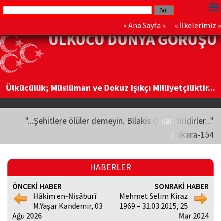
«
Ana Sayfa
» «
İlkelerimiz
»
ÜLKÜCÜ DÜNYA GÖRÜŞÜ
Ülkücülük; Müslüman ve Dokuz Işıkçı Milliyetçiliktir...
"...Şehitlere ölüler demeyin. Bilakis Onlar diridirler..."
Bakara-154
HABERLER
ÖNCEKİ HABER
SONRAKİ HABER
Hâkim en-Nisâburî
Mehmet Selim Kiraz
M.Yaşar Kandemir, 03
1969 – 31.03.2015, 25
Ağu 2026
Mar 2024