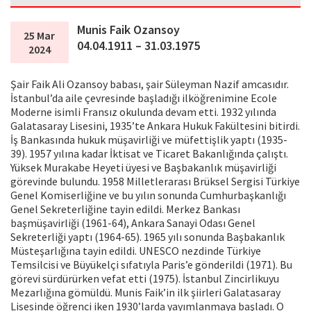
Munis Faik Ozansoy
25 Mar
04.04.1911 – 31.03.1975
2024
Şair Faik Ali Ozansoy babası, şair Süleyman Nazif amcasıdır.
İstanbul’da aile çevresinde başladığı ilköğrenimine Ecole
Moderne isimli Fransız okulunda devam etti. 1932 yılında
Galatasaray Lisesini, 1935’te Ankara Hukuk Fakültesini bitirdi.
İş Bankasında hukuk müşavirliği ve müfettişlik yaptı (1935-
39). 1957 yılına kadar İktisat ve Ticaret Bakanlığında çalıştı.
Yüksek Murakabe Heyeti üyesi ve Başbakanlık müşavirliği
görevinde bulundu. 1958 Milletlerarası Brüksel Sergisi Türkiye
Genel Komiserliğine ve bu yılın sonunda Cumhurbaşkanlığı
Genel Sekreterliğine tayin edildi. Merkez Bankası
başmüşavirliği (1961-64), Ankara Sanayi Odası Genel
Sekreterliği yaptı (1964-65). 1965 yılı sonunda Başbakanlık
Müsteşarlığına tayin edildi. UNESCO nezdinde Türkiye
Temsilcisi ve Büyükelçi sıfatıyla Paris’e gönderildi (1971). Bu
görevi sürdürürken vefat etti (1975). İstanbul Zincirlikuyu
Mezarlığına gömüldü. Munis Faik’in ilk şiirleri Galatasaray
Lisesinde öğrenci iken 1930’larda yayımlanmaya başladı. O