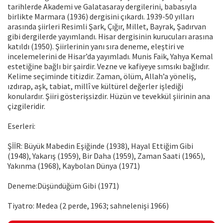
tarihlerde Akademi ve Galatasaray dergilerini, babasıyla
birlikte Marmara (1936) dergisini çıkardı. 1939-50 yılları
arasında şiirleri Resimli Şark, Çığır, Millet, Bayrak, Şadırvan
gibi dergilerde yayımlandı. Hisar dergisinin kurucuları arasına
katıldı (1950). Şiirlerinin yanı sıra deneme, eleştiri ve
incelemelerini de Hisar’da yayımladı. Munis Faik, Yahya Kemal
estetiğine bağlı bir şairdir. Vezne ve kafiyeye sımsıkı bağlıdır.
Kelime seçiminde titizdir. Zaman, ölüm, Allah’a yöneliş,
ızdırap, aşk, tabiat, millî ve kültürel değerler işlediği
konulardır. Şiiri gösterişsizdir. Hüzün ve tevekkül şiirinin ana
çizgileridir.
Eserleri:
ŞİİR: Büyük Mabedin Eşiğinde (1938), Hayal Ettiğim Gibi
(1948), Yakarış (1959), Bir Daha (1959), Zaman Saati (1965),
Yakınma (1968), Kaybolan Dünya (1971)
Deneme:Düşündüğüm Gibi (1971)
Tiyatro: Medea (2 perde, 1963; sahnelenişi 1966)