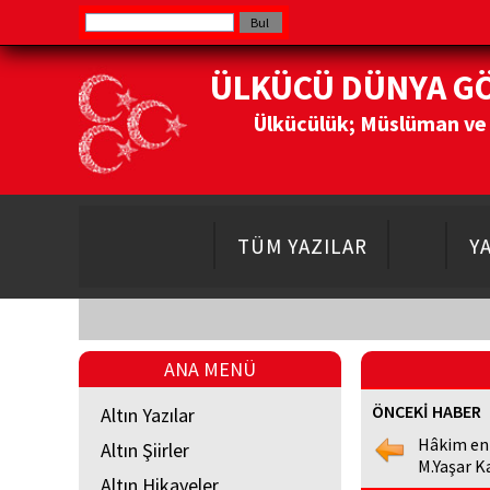
ÜLKÜCÜ DÜNYA G
Ülkücülük; Müslüman ve Do
TÜM YAZILAR
Y
ANA MENÜ
ÖNCEKİ HABER
Altın Yazılar
Hâkim en
Altın Şiirler
M.Yaşar K
Altın Hikayeler