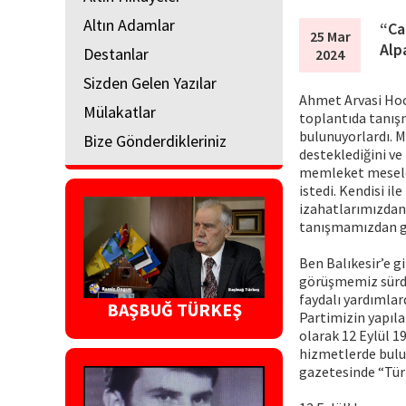
Altın Adamlar
“Ca
25 Mar
Alp
Destanlar
2024
Sizden Gelen Yazılar
Ahmet Arvasi Hoca
Mülakatlar
toplantıda tanış
bulunuyorlardı. M
Bize Gönderdikleriniz
desteklediğini ve 
memleket meselele
istedi. Kendisi 
izahatlarımızdan
tanışmamızdan gü
Ben Balıkesir’e g
görüşmemiz sürdü
faydalı yardımlar
BAŞBUĞ TÜRKEŞ
Partimizin yapıla
olarak 12 Eylül 1
hizmetlerde bulun
gazetesinde “Türk