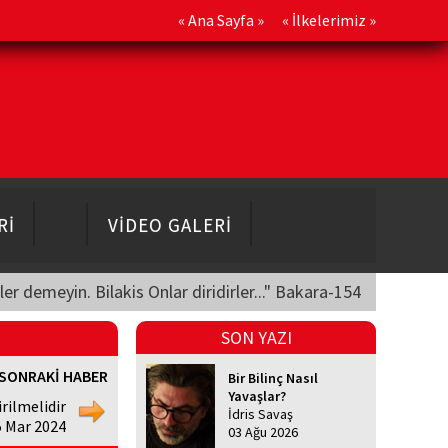
«
Ana Sayfa
» «
İlkelerimiz
»
Rİ
VİDEO GALERİ
üler demeyin. Bilakis Onlar diridirler..." Bakara-154
SON YAZI
SONRAKİ HABER
Bir Bilinç Nasıl
Yavaşlar?
irilmelidir
İdris Savaş
5 Mar 2024
03 Ağu 2026