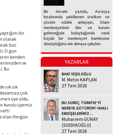
Bir önceki yazıda, Avrasya
bozkırında şekillenen üretken ve
çözüm odaklı anlayışın, İslam
medeniyetinin ilim ve kurum
 yaptığım bir
geleneğiyle buluştuğunda nasıl
büyük bir medeniyet hamlesine
n olarak
dönüştüğünü ele almaya çalıştım.
rak bizi
ti. O gün
larını benden
YAZARLAR
lerimizden ve
i. Bu
BAKİ YEŞİLOĞLU
M. Metin KAPLAN
27 Tem 2026
e sık sık
e davamıza çok
esmen üye oldu.
BU SÜREÇ TÜRKİYE’Yİ
re kurulu üyemiz
NEREYE GÖTÜRÜR? HAKLI
refli
ENDİŞELERİMİZ...
ta olan Hergün
Muharrem GÜNAY
(SIDDIKOĞLU)
27 Tem 2026