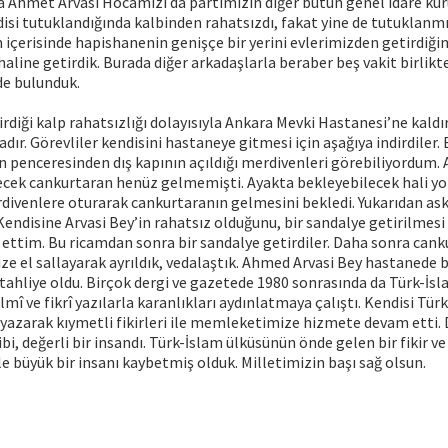
a Ahmet Arvasi Hocamızı da partimizin diğer bütün genel idare kuru
disi tutuklandığında kalbinden rahatsızdı, fakat yine de tutuklanmı
içerisinde hapishanenin genişçe bir yerini evlerimizden getirdiğim
haline getirdik. Burada diğer arkadaşlarla beraber beş vakit birlikt
de bulunduk.
diği kalp rahatsızlığı dolayısıyla Ankara Mevki Hastanesi’ne kaldır
dır. Görevliler kendisini hastaneye gitmesi için aşağıya indirdiler. 
 penceresinden dış kapının açıldığı merdivenleri görebiliyordum.
cek cankurtaran henüz gelmemişti. Ayakta bekleyebilecek hali yok
divenlere oturarak cankurtaranın gelmesini bekledi. Yukarıdan as
 Kendisine Arvasi Bey’in rahatsız olduğunu, bir sandalye getirilmesi
 ettim. Bu ricamdan sonra bir sandalye getirdiler. Daha sonra cank
ze el sallayarak ayrıldık, vedalaştık. Ahmed Arvasi Bey hastanede b
ahliye oldu. Birçok dergi ve gazetede 1980 sonrasında da Türk-İs
lmî ve fikrî yazılarla karanlıkları aydınlatmaya çalıştı. Kendisi Tü
 yazarak kıymetli fikirleri ile memleketimize hizmete devam etti. 
bi, değerli bir insandı. Türk-İslam ülküsünün önde gelen bir fikir v
le büyük bir insanı kaybetmiş olduk. Milletimizin başı sağ olsun.