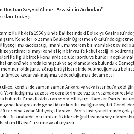
n Dostum Seyyid Ahmet Arvasi’nin Ardından”
arslan Türkeş
mız ile ilk defa 1966 yılında Balıkesir’deki Belediye Gazinosu’nda
mıştım. Kendileri o zaman Balıkesir Öğretmen Okulu’nda öğretme
illiyetçi, mukaddesatçı, imanlı, muhterem bir memleket evladı ola
bize yardımcı olmayı kendisi için bir vazife kabul ettiğini belirtmiş
ri ile ilgili birçok konularda sorular sordu ve bunların açıklama
ile halkın önünde orada konuştuk ve açıklamalarda bulunduk. Demeç
 memnun olduğunu, görüş birliği içerisinde bulunduğumuzu belirtt
nümüze kadar yakınlığımız ve dostluğumuz devam etti.
ittikçe, kendisi de zaman zaman Ankara’ya veya İstanbul’a geldiğind
. Yayınladığımız gazete ve dergilerimize yazılar yazmak suretiyl
da bulundu. Emekli olduktan sonra Milliyetçi Hareket Partisi’ne r
n genel kongresinde genel idare kurulu üyeliğine seçildi. Genel ida
980 tarihine kadar Milliyetçi Hareket Partisi üst yönetiminde çok şe
du. Bu sıralarda, partimizin fikirleri doğrultusunda yayınlanmak
-İslam Ülküsü” üzerine yazılar yazdı.