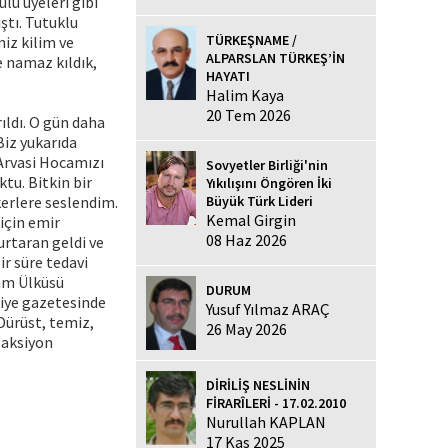
lu üyeleri gibi
ştı. Tutuklu
TÜRKEŞNAME /
iz kilim ve
ALPARSLAN TÜRKEŞ’İN
e namaz kıldık,
HAYATI
Halim Kaya
20 Tem 2026
ıldı. O gün daha
Biz yukarıda
 Arvasi Hocamızı
Sovyetler Birliği'nin
tu. Bitkin bir
Yıkılışını Öngören İki
kerlere seslendim.
Büyük Türk Lideri
Kemal Girgin
 için emir
08 Haz 2026
urtaran geldi ve
ir süre tedavi
lam Ülküsü
DURUM
rkiye gazetesinde
Yusuf Yılmaz ARAÇ
Dürüst, temiz,
26 May 2026
e aksiyon
DİRİLİŞ NESLİNİN
FİRARÎLERİ - 17.02.2010
Nurullah KAPLAN
17 Kas 2025