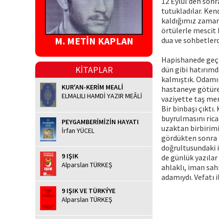
12 Eylül’den sonr
tutukladılar. Ken
kaldığımız zaman 
örtülerle mescit 
M. METİN KAPLAN
dua ve sohbetler
Hapishanede geçir
KİTAPLAR
dün gibi hatırımda
kalmıştık. Odamın
KUR'AN-KERİM MEALİ
hastaneye götüre
ELMALILI HAMDİ YAZIR MEÂLİ
vaziyette taş mer
Bir binbaşı çıktı.
buyrulmasını rica
PEYGAMBERİMİZİN HAYATI
uzaktan birbirimi
İrfan YÜCEL
gördükten sonra t
doğrultusundaki i
9 IŞIK
de günlük yazılar
Alparslan TÜRKEŞ
ahlaklı, iman sahi
adamıydı. Vefatı i
9 IŞIK VE TÜRKÝYE
Alparslan TÜRKEŞ