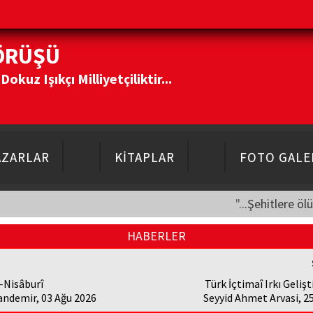
ÖRÜŞÜ
kuz Işıkçı Milliyetçiliktir...
AZARLAR
KİTAPLAR
FOTO GALE
"...Şehitlere öl
HABERLER
-Nisâburî
Türk İçtimaî Irkı Gelişt
andemir, 03 Ağu 2026
Seyyid Ahmet Arvasi, 2