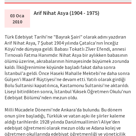
Arif Nihat Asya (1904 - 1975)
03 Oca
2010
Türk Edebiyat Tarihi'ne "Bayrak Şairi" olarak adını yazdıran
Arif Nihat Asya, 7 Şubat 1904 yılında Çatalca'nın İnceğiz
Köyü'nde dünyaya geldi. Babası Tokatlı Zîver Efendi, annesi
Tırnovalı Fatma Hanımdır. Nihat Asya bir aylıkken babasının
ölümü üzerine, akrabalarının himayesinde büyümek zorunda
kaldı. İlköğrenimine köyünde başladı fakat daha sonra
İstanbul'a geldi. Önce Haseki Mahalle Mektebi'ne daha sonra
Gülşen'i Maarif Rüştiyesi'ne devam etti. Yatılı olarak girdiği
Bolu Sultanisi kapatılınca, Kastamonu Sultanisi'ne aktarıldı.
Liseyi bitirdikten sonra, İstanbul Yüksek Öğretmen Okulu’nun
Edebiyat Bölümü’nden mezun oldu.
Milli Mücadele Dönemi'nde Ankara'da bulundu. Bu dönem
onun şiire başladığı, Türklük ve vatan aşkı ile şiirler kaleme
aldığı tarihlerdir. 1928 yılında Darülmuallimin'i Aliye'den
edebiyat öğretmeni olarak mezun oldu ve Adana kolej ve
öğretmen okullarında edebiyat öğretmenliği ve yöneticilik