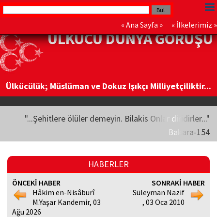
«
Ana Sayfa
» «
İlkelerimiz
»
ÜLKÜCÜ DÜNYA GÖRÜŞÜ
Ülkücülük; Müslüman ve Dokuz Işıkçı Milliyetçiliktir...
"...Şehitlere ölüler demeyin. Bilakis Onlar diridirler..."
Bakara-154
HABERLER
ÖNCEKİ HABER
SONRAKİ HABER
Hâkim en-Nisâburî
Süleyman Nazif
M.Yaşar Kandemir, 03
, 03 Oca 2010
Ağu 2026