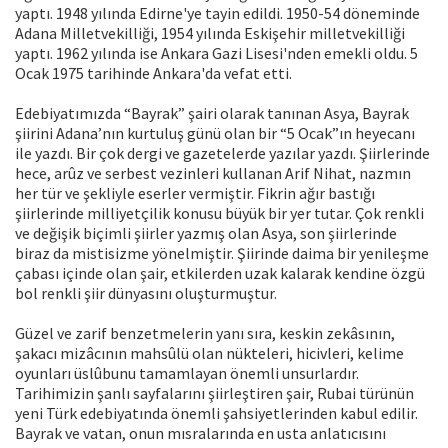
yaptı. 1948 yılında Edirne'ye tayin edildi. 1950-54 döneminde
Adana Milletvekilliği, 1954 yılında Eskişehir milletvekilliği
yaptı. 1962 yılında ise Ankara Gazi Lisesi'nden emekli oldu. 5
Ocak 1975 tarihinde Ankara'da vefat etti.
Edebiyatımızda “Bayrak” şairi olarak tanınan Asya, Bayrak
şiirini Adana’nın kurtuluş günü olan bir “5 Ocak”ın heyecanı
ile yazdı. Bir çok dergi ve gazetelerde yazılar yazdı. Şiirlerinde
hece, arûz ve serbest vezinleri kullanan Arif Nihat, nazmın
her tür ve şekliyle eserler vermiştir. Fikrin ağır bastığı
şiirlerinde milliyetçilik konusu büyük bir yer tutar. Çok renkli
ve değişik biçimli şiirler yazmış olan Asya, son şiirlerinde
biraz da mistisizme yönelmiştir. Şiirinde daima bir yenileşme
çabası içinde olan şair, etkilerden uzak kalarak kendine özgü
bol renkli şiir dünyasını oluşturmuştur.
Güzel ve zarif benzetmelerin yanı sıra, keskin zekâsının,
şakacı mizâcının mahsûlü olan nükteleri, hicivleri, kelime
oyunları üslûbunu tamamlayan önemli unsurlardır.
Tarihimizin şanlı sayfalarını şiirleştiren şair, Rubai türünün
yeni Türk edebiyatında önemli şahsiyetlerinden kabul edilir.
Bayrak ve vatan, onun mısralarında en usta anlatıcısını