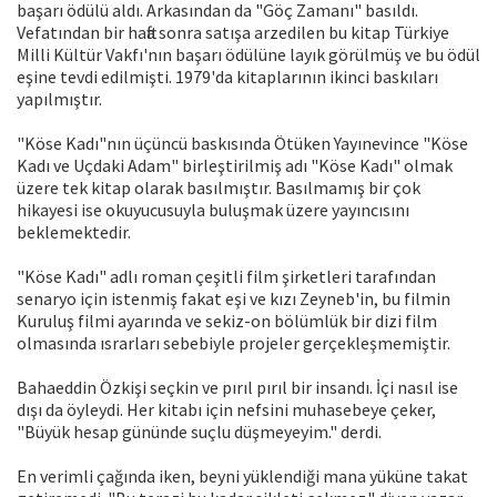
başarı ödülü aldı. Arkasından da "Göç Zamanı" basıldı.
Vefatından bir hafta sonra satışa arzedilen bu kitap Türkiye
Milli Kültür Vakfı'nın başarı ödülüne layık görülmüş ve bu ödül
eşine tevdi edilmişti. 1979'da kitaplarının ikinci baskıları
yapılmıştır.
"Köse Kadı"nın üçüncü baskısında Ötüken Yayınevince "Köse
Kadı ve Uçdaki Adam" birleştirilmiş adı "Köse Kadı" olmak
üzere tek kitap olarak basılmıştır. Basılmamış bir çok
hikayesi ise okuyucusuyla buluşmak üzere yayıncısını
beklemektedir.
"Köse Kadı" adlı roman çeşitli film şirketleri tarafından
senaryo için istenmiş fakat eşi ve kızı Zeyneb'in, bu filmin
Kuruluş filmi ayarında ve sekiz-on bölümlük bir dizi film
olmasında ısrarları sebebiyle projeler gerçekleşmemiştir.
Bahaeddin Özkişi seçkin ve pırıl pırıl bir insandı. İçi nasıl ise
dışı da öyleydi. Her kitabı için nefsini muhasebeye çeker,
"Büyük hesap gününde suçlu düşmeyeyim." derdi.
En verimli çağında iken, beyni yüklendiği mana yüküne takat