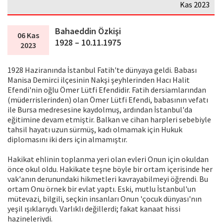
Kas 2023
Bahaeddin Özkişi
06 Kas
1928 – 10.11.1975
2023
1928 Haziranında İstanbul Fatih'te dünyaya geldi. Babası
Manisa Demirci ilçesinin Nakşi şeyhlerinden Hacı Halit
Efendi'nin oğlu Ömer Lütfi Efendidir. Fatih dersiamlarından
(müderrislerinden) olan Ömer Lütfi Efendi, babasının vefatı
ile Bursa medresesine kaydolmuş, ardından İstanbul'da
eğitimine devam etmiştir. Balkan ve cihan harpleri sebebiyle
tahsil hayatı uzun sürmüş, kadı olmamak için Hukuk
diplomasını iki ders için almamıştır.
Hakikat ehlinin toplanma yeri olan evleri Onun için okuldan
önce okul oldu. Hakikate teşne böyle bir ortam içerisinde her
vak'anın derunundaki hikmetleri kavrayabilmeyi öğrendi. Bu
ortam Onu örnek bir evlat yaptı. Eski, mutlu İstanbul'un
mütevazi, bilgili, seçkin insanları Onun 'çocuk dünyası'nın
yeşil ışıklarıydı. Varlıklı değillerdi; fakat kanaat hissi
hazineleriydi.