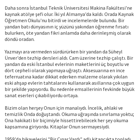
Daha sonra İstanbul Teknik Üniversitesi Makina Fakültesi'ne
kaynak atölye şefi olur. İki yıl Almanya'da kaldı. Orada Kaynak
Öğretmen Okulu'nu bitirdi ve incelemelerde bulundu. Bir
yandan batı dünyasının iç yüzünü yakından öğrenme fırsatı
bulurken, öte yandan fikri anlamda daha derinleşmiş olarak
döndü oradan.
Yazmayı ara vermeden sürdürürken bir yandan da Süheyl
Ünver'den tezhip dersleri aldı. Cam üzerine tezhip çalıştı. Bir
yandan da eski İstanbul evlerinin maketlerini üç boyutlu ve
dört cepheli olarak yapmaya uğraştı. Aksesuarına en ince
teferruatına kadar dikkat ederken malzeme olarak yıkılan
eski ahşap evlerin tahtalarını kullanarak asıllarına çok uygun
bir şekilde yapıyordu. Bu nedenle emsallerinin fevkinde büyük
sanat eserleri çıkabiliyordu ortaya.
Bizim olan herşey Onun için manalıydı. İncelik, ahlaki ve
temizlik Onda doğuştandı. Okuma uğraşında sınırlama yoktu;
Ona hakikati bir biçimiyle hissettirebilecek her şey okuma
kapsamına giriyordu. Kitaplar Onun sermayesiydi.
1959'da hikayelerini "Bir Çınar Vardı" adlı kitapçıkta topladı.