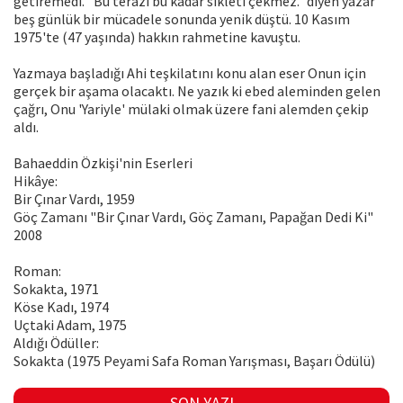
getiremedi. "Bu terazi bu kadar sikleti çekmez." diyen yazar
beş günlük bir mücadele sonunda yenik düştü. 10 Kasım
1975'te (47 yaşında) hakkın rahmetine kavuştu.
Yazmaya başladığı Ahi teşkilatını konu alan eser Onun için
gerçek bir aşama olacaktı. Ne yazık ki ebed aleminden gelen
çağrı, Onu 'Yariyle' mülaki olmak üzere fani alemden çekip
aldı.
Bahaeddin Özkişi'nin Eserleri
Hikâye:
Bir Çınar Vardı, 1959
Göç Zamanı "Bir Çınar Vardı, Göç Zamanı, Papağan Dedi Ki"
2008
Roman:
Sokakta, 1971
Köse Kadı, 1974
Uçtaki Adam, 1975
Aldığı Ödüller:
Sokakta (1975 Peyami Safa Roman Yarışması, Başarı Ödülü)
SON YAZI