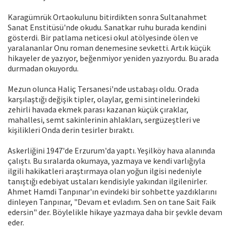
Karagümrük Ortaokulunu bitirdikten sonra Sultanahmet
Sanat Enstitüsü'nde okudu. Sanatkar ruhu burada kendini
gösterdi. Bir patlama neticesi okul atölyesinde ölen ve
yaralananlar Onu roman denemesine sevketti. Artık küçük
hikayeler de yazıyor, beğenmiyor yeniden yazıyordu. Bu arada
durmadan okuyordu.
Mezun olunca Haliç Tersanesi'nde ustabaşı oldu. Orada
karşılaştığı değişik tipler, olaylar, gemi sintinelerindeki
zehirli havada ekmek parası kazanan küçük çıraklar,
mahallesi, semt sakinlerinin ahlakları, sergüzeştleri ve
kişilikleri Onda derin tesirler bıraktı.
Askerliğini 1947'de Erzurum'da yaptı. Yeşilköy hava alanında
çalıştı. Bu sıralarda okumaya, yazmaya ve kendi varlığıyla
ilgili hakikatleri araştırmaya olan yoğun ilgisi nedeniyle
tanıştığı edebiyat ustaları kendisiyle yakından ilgilenirler.
Ahmet Hamdi Tanpınar'ın evindeki bir sohbette yazdıklarını
dinleyen Tanpınar, "Devam et evladım. Sen on tane Sait Faik
edersin" der. Böylelikle hikaye yazmaya daha bir şevkle devam
eder.