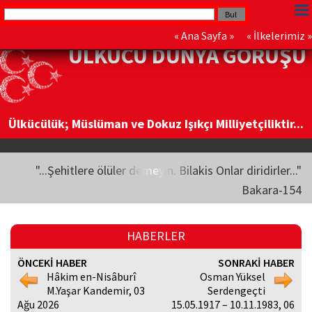
«
Ana Sayfa
» «
İlkelerimiz
»
ÜLKÜCÜ DÜNYA GÖRÜŞÜ
Ülkücülük; Müslüman ve Dokuz Işıkçı Milliyetçiliktir...
"...Şehitlere ölüler demeyin. Bilakis Onlar diridirler..."
Bakara-154
HABERLER
ÖNCEKİ HABER
SONRAKİ HABER
Hâkim en-Nisâburî
Osman Yüksel
M.Yaşar Kandemir, 03
Serdengeçti
Ağu 2026
15.05.1917 – 10.11.1983, 06