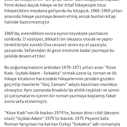
Yirmi dokuz küçük hikaye ve bir ithaf hikayesiyle otuz
hikayecikten meydana geliyordu bu kitapçık. 1960-1969 yılları
arasında hikaye yazmaya devam etmiş ancak bunları kitap
halinde bastırmamıştır.
1969'da, evlendikten sonra eşinin teşvikiyle yazmasını
sürdürdü. O söylüyor, dikkatli bir okuyucu olarak ve yapıcı
tenkitleriyle sürekli Ona cesaret veren eşi el yazısıyla
yazıyordu. Vefatından iki gece öncesine kadar yazmaya bu
şekilde devam ettiler.
Bu yoğunlaşmaların ardından 1970-1971 yılları arası "Köse
Kadı- Uçdaki Adam - Sokakta" olmak üzere üç roman ve ilk
hikaye kitabının haricindeki hikayelerinin yeniden gözden
geçirilip ilavelerle "Göç Zamanı" adıyla basılması mümkün
olmuştur. Aynı zamanda Anadolu'da ahilik teşkilatı ve sünni-
şii çatışmalarını içeren bir roman yazmaya başlamış fakat
ömrü vefa etmemiştir.
"Köse Kadı"nın ilk baskısı 1974'te, bunun ikinci cildi (devamı
olan) "Uçdaki Adam" 1975'te basıldı. 1975 Peyami Safa
Roman Yarışması'na katılan Özkişi "Sokakta" adlı romanıyla