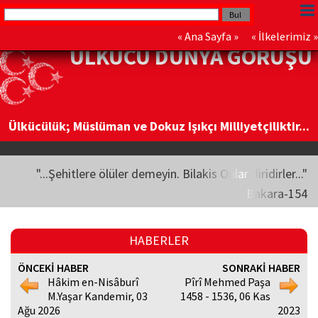
«
Ana Sayfa
» «
İlkelerimiz
»
ÜLKÜCÜ DÜNYA GÖRÜŞÜ
Ülkücülük; Müslüman ve Dokuz Işıkçı Milliyetçiliktir...
"...Şehitlere ölüler demeyin. Bilakis Onlar diridirler..."
Bakara-154
HABERLER
ÖNCEKİ HABER
SONRAKİ HABER
Hâkim en-Nisâburî
Pîrî Mehmed Paşa
M.Yaşar Kandemir, 03
1458 - 1536, 06 Kas
Ağu 2026
2023