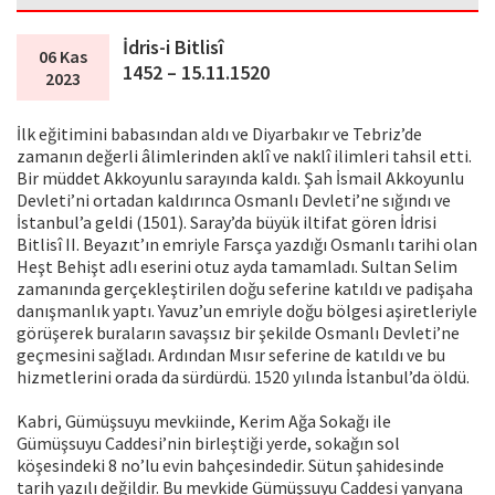
İdris-i Bitlisî
06 Kas
1452 – 15.11.1520
2023
İlk eğitimini babasından aldı ve Diyarbakır ve Tebriz’de
zamanın değerli âlimlerinden aklî ve naklî ilimleri tahsil etti.
Bir müddet Akkoyunlu sarayında kaldı. Şah İsmail Akkoyunlu
Devleti’ni ortadan kaldırınca Osmanlı Devleti’ne sığındı ve
İstanbul’a geldi (1501). Saray’da büyük iltifat gören İdrisi
Bitlisî II. Beyazıt’ın emriyle Farsça yazdığı Osmanlı tarihi olan
Heşt Behişt adlı eserini otuz ayda tamamladı. Sultan Selim
zamanında gerçekleştirilen doğu seferine katıldı ve padişaha
danışmanlık yaptı. Yavuz’un emriyle doğu bölgesi aşiretleriyle
görüşerek buraların savaşsız bir şekilde Osmanlı Devleti’ne
geçmesini sağladı. Ardından Mısır seferine de katıldı ve bu
hizmetlerini orada da sürdürdü. 1520 yılında İstanbul’da öldü.
Kabri, Gümüşsuyu mevkiinde, Kerim Ağa Sokağı ile
Gümüşsuyu Caddesi’nin birleştiği yerde, sokağın sol
köşesindeki 8 no’lu evin bahçesindedir. Sütun şahidesinde
tarih yazılı değildir. Bu mevkide Gümüşsuyu Caddesi yanyana