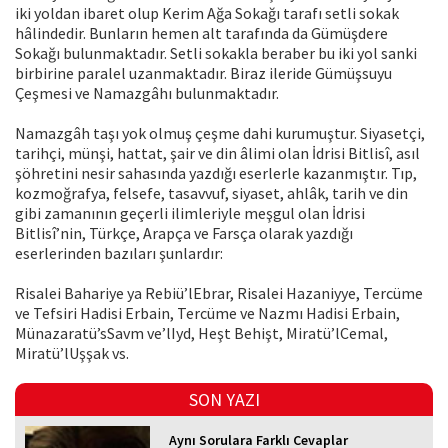
iki yoldan ibaret olup Kerim Ağa Sokağı tarafı setli sokak
hâlindedir. Bunların hemen alt tarafında da Gümüşdere
Sokağı bulunmaktadır. Setli sokakla beraber bu iki yol sanki
birbirine paralel uzanmaktadır. Biraz ileride Gümüşsuyu
Çeşmesi ve Namazgâhı bulunmaktadır.
Namazgâh taşı yok olmuş çeşme dahi kurumuştur. Siyasetçi,
tarihçi, münşi, hattat, şair ve din âlimi olan İdrisi Bitlisî, asıl
şöhretini nesir sahasında yazdığı eserlerle kazanmıştır. Tıp,
kozmoğrafya, felsefe, tasavvuf, siyaset, ahlâk, tarih ve din
gibi zamanının geçerli ilimleriyle meşgul olan İdrisi
Bitlisî’nin, Türkçe, Arapça ve Farsça olarak yazdığı
eserlerinden bazıları şunlardır:
Risalei Bahariye ya Rebiü’lEbrar, Risalei Hazaniyye, Tercüme
ve Tefsiri Hadisi Erbain, Tercüme ve Nazmı Hadisi Erbain,
Münazaratü’sSavm ve’lIyd, Heşt Behişt, Miratü’lCemal,
Miratü’lUşşak vs.
SON YAZI
Aynı Sorulara Farklı Cevaplar