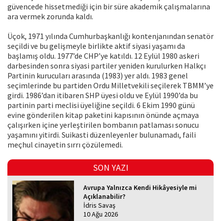
güvencede hissetmediği için bir süre akademik çalışmalarına
ara vermek zorunda kaldı.
Üçok, 1971 yılında Cumhurbaşkanlığı kontenjanından senatör
seçildi ve bu gelişmeyle birlikte aktif siyasi yaşamı da
başlamış oldu. 1977’de CHP’ye katıldı. 12 Eylül 1980 askeri
darbesinden sonra siyasi partiler yeniden kurulurken Halkçı
Partinin kurucuları arasında (1983) yer aldı. 1983 genel
seçimlerinde bu partiden Ordu Milletvekili seçilerek TBMM’ye
girdi. 1986’dan itibaren SHP üyesi oldu ve Eylül 1990’da bu
partinin parti meclisi üyeliğine seçildi. 6 Ekim 1990 günü
evine gönderilen kitap paketini kapısının önünde açmaya
çalışırken içine yerleştirilen bombanın patlaması sonucu
yaşamını yitirdi. Suikasti düzenleyenler bulunamadı, faili
meçhul cinayetin sırrı çözülemedi.
SON YAZI
Avrupa Yalnızca Kendi Hikâyesiyle mi
Açıklanabilir?
İdris Savaş
10 Ağu 2026