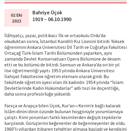
Bahriye Üçok
02 Eki
1919 – 06.10.1990
2023
İlâhiyatçı, yazar, politikacı. İlk ve ortaokulu Ordu’da
okuduktan sonra, İstanbul Kandilli Kız Lisesini bitirdi. Yüksek
öğrenimini Ankara Üniversitesi Dil Tarih ve Coğrafya Fakültesi
Ortaçağ Türk-İslam Tarihi Bölümünden yaparken, aynı
zamanda Devlet Konservatuarı Opera Bölümüne de devam
etti ve bu bölümü de bitirdi. Samsun ve Ankara’da on bir yıl
lise öğretmenliği yaptı. 1953 yılında Ankara Üniversitesi
İlahiyat Fakültesine öğretim elemanı olarak girdi. Bu
fakültede öğretim üyesi olan ilk kadındır. 1954 yılında “İslam
Devletlerinde Kadın Hükümdarlar” adlı tezi ile doçentliğe,
daha sonra profesörlüğe yükseldi.
Farsça ve Arapça bilen Üçok, Kur’an-ı Kerim’e bağlı kalarak
İslâm dinini dinin özünde bulunan hoşgörüyle yorumlamaya
çalıştı. Kimi yorumları farklı kesimlerden değişik tepkilerle
karşılandı. Görüşlerini beğenenler de beğenmeyenler de oldu.
1960’lı yıllardan itibaren tehditler almaya başladı ve kendisini