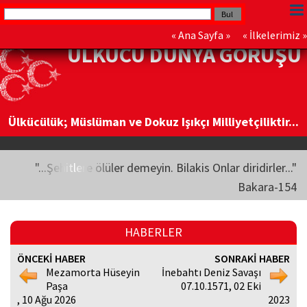
«
Ana Sayfa
» «
İlkelerimiz
»
ÜLKÜCÜ DÜNYA GÖRÜŞÜ
Ülkücülük; Müslüman ve Dokuz Işıkçı Milliyetçiliktir...
"...Şehitlere ölüler demeyin. Bilakis Onlar diridirler..."
Bakara-154
HABERLER
ÖNCEKİ HABER
SONRAKİ HABER
Mezamorta Hüseyin
İnebahtı Deniz Savaşı
Paşa
07.10.1571, 02 Eki
, 10 Ağu 2026
2023