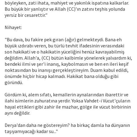
böyleyken, zati ihata, mahiyet ve yakınlık ispatına kalkarlar.
Bu büyük bir yanlıştır ve Allah (CC)'ın zatını teşhis yolunda
yersiz bir cesarettir."
Nihayet:
"Bu dava, bu fakire pek gıran (ağır) gelmekteydi. Bana eh
büyük ızdırabı veren, bu türlü tevhit ifadesinin verasındaki
son hakikati ve o hakikatin yüceliğini henüz kavrayabilmiş
değildim. Allah'a, (CC) bütün kalbimle yönelerek yalvardım ki,
bendeki ilmi ve şer'i inanış, kaybolmasın ve ben en iIeri keşif
noktasından bu inanışı gerçekleştireyim. Duam kabul edildi,
önümde hiçbir hicap kalmadı. Hakikat bana olduğu gibi
göründü.
Gördüm ki, alem sıfatı, kemallerin aynalarından ibarettir ve
ilahi isimlerin zuhuratına yerdir. Yoksa Vahdet-i Vücut'çuların
hayal ettikleri gibi zahir ile mazhar, gölge ile vücut birbirinin
aynı değildir.
Derya'dan daha ne göstereyim? ha birkaç damla ha dünyanın
taşıyamıyacağı kadar su..."