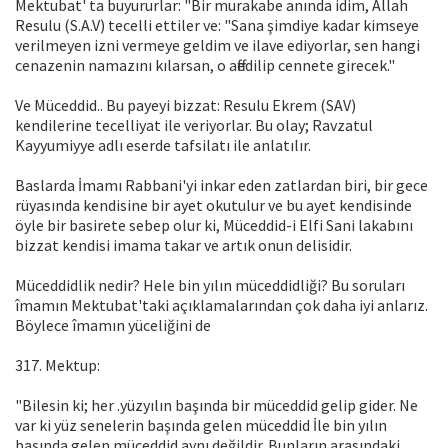
Mektubat' ta buyururlar: "Bir murakabe anında idim, Allah
Resulu (S.A.V) tecelli ettiler ve: "Sana şimdiye kadar kimseye
verilmeyen izni vermeye geldim ve ilave ediyorlar, sen hangi
cenazenin namazını kılarsan, o affedilip cennete girecek."
Ve Müceddid.. Bu payeyi bizzat: Resulu Ekrem (SAV)
kendilerine tecelliyat ile veriyorlar. Bu olay; Ravzatul
Kayyumiyye adlı eserde tafsilatı ile anlatılır.
Baslarda İmamı Rabbani'yi inkar eden zatlardan biri, bir gece
rüyasında kendisine bir ayet okutulur ve bu ayet kendisinde
öyle bir basirete sebep olur ki, Müceddid-i Elfi Sani lakabını
bizzat kendisi imama takar ve artık onun delisidir.
Müceddidlik nedir? Hele bin yılın müceddidliği? Bu soruları
îmamın Mektubat'taki açıklamalarından çok daha iyi anlarız.
Böylece îmamın yüceliğini de
317. Mektup:
"Bilesin ki; her .yüzyılın başında bir müceddid gelip gider. Ne
var ki yüz senelerin başında gelen müceddid İle bin yılın
başında gelen müceddid aynı değildir. Bunların arasındaki