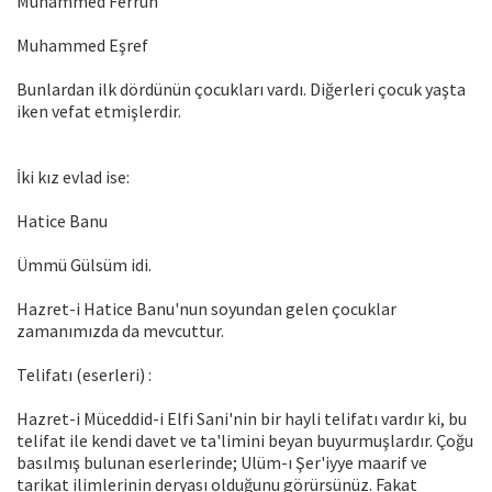
Muhammed Ferruh
Muhammed Eşref
Bunlardan ilk dördünün çocukları vardı. Diğerleri çocuk yaşta
iken vefat etmişlerdir.
İki kız evlad ise:
Hatice Banu
Ümmü Gülsüm idi.
Hazret-i Hatice Banu'nun soyundan gelen çocuklar
zamanımızda da mevcuttur.
Telifatı (eserleri) :
Hazret-i Müceddid-i Elfi Sani'nin bir hayli telifatı vardır ki, bu
telifat ile kendi davet ve ta'limini beyan buyurmuşlardır. Çoğu
basılmış bulunan eserlerinde; Ulüm-ı Şer'iyye maarif ve
tarikat ilimlerinin deryası olduğunu görürsünüz. Fakat