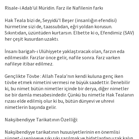
Risale-i Adab'ül Müridin. Farz ile Nafilenin farkı
Hak Teala bizi de, Seyyidü'l Beşer (insanlığın efendisi)
hürmetine sizi de, taassubdan, eğri yoldan korusun.
Sıkıntıdan, üzüntüden kurtarsın. Elbette ki o, Efendimiz (SAV)
her çeşit kusurdan uzaktı.
İnsanı barigah-ı Ulühiyyete yaklaştıracak olan, farzın eda
edilmesidir. Farzlar önce gelir, nafile sonra. Farz varken
nafileye itibar edilmez.
Gençlikte Tövbe : Allah Teala'nın kendi kuluna genç iken
tövbe etmek nimetini vermesi ne büyük saadettir. Denebilir
ki, bu nimet bütün nimetler içinde bir derya, diğer nimetler
ise bir damla mesabesindedir. Çünkü bu nimetle Hak Tealanın
rızası elde edilmiş olur ki bu, bütün dünyevi ve uhrevi
nimetlerin başında gelir.
Nakşibendiyye Tarikatının Özelliği:
Nakşibendiyye tarikatının hususiyetlerinin en önemlisi
sünnet-i seniyyeye sıkı sıkı sarılmak ve bidatlardan uzak kalıp