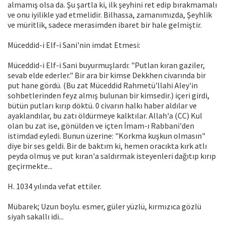
almamış olsa da. Şu şartla ki, ilk şeyhini ret edip bırakmamalı
ve onu iyilikle yad etmelidir. Bilhassa, zamanımızda, Şeyhlik
ve müritlik, sadece merasimden ibaret bir hale gelmiştir.
Müceddid-i Elf-i Sani'nin imdat Etmesi:
Müceddid-i Elf-i Sani buyurmuşlardı: "Putlan kıran gaziler,
sevab elde ederler." Bir ara bir kimse Dekkhen civarında bir
put hane gördü. (Bu zat Müceddid Rahmetü'llahi Aley'in
sohbetlerinden feyz almış bulunan bir kimsedir.) içeri girdi,
bütün putları kırıp döktü. 0 civarın halkı haber aldılar ve
ayaklandılar, bu zatı öldürmeye kalktılar. Allah'a (CC) Kul
olan bu zat ise, gönülden ve içten İmam-ı Rabbani'den
istimdad eyledi. Bunun üzerine: "Korkma kuşkun olmasın"
diye bir ses geldi. Bir de baktım ki, hemen oracıkta kırk atlı
peyda olmuş ve put kıran'a saldırmak isteyenleri dağıtıp kırıp
geçirmekte...
H. 1034 yılında vefat ettiler.
Mübarek; Uzun boylu. esmer, güler yüzlü, kırmızıca gözlü
siyah sakallı idi...