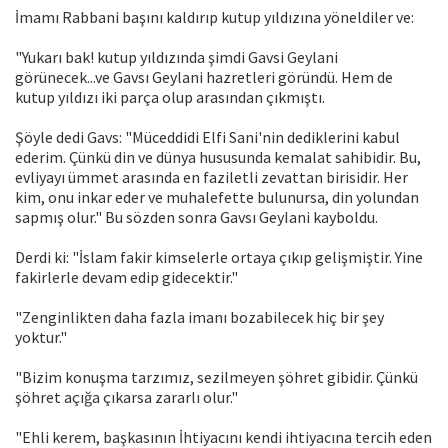
İmamı Rabbani başını kaldırıp kutup yıldızına yöneldiler ve:
"Yukarı bak! kutup yıldızında şimdi Gavsi Geylani
görünecek...ve Gavsı Geylani hazretleri göründü. Hem de
kutup yıldızı iki parça olup arasından çıkmıştı.
Şöyle dedi Gavs: "Müceddidi Elfi Sani'nin dediklerini kabul
ederim. Çünkü din ve dünya hususunda kemalat sahibidir. Bu,
evliyayı ümmet arasında en faziletli zevattan birisidir. Her
kim, onu inkar eder ve muhalefette bulunursa, din yolundan
sapmış olur." Bu sözden sonra Gavsı GeyIani kayboldu.
Derdi ki: "İslam fakir kimselerle ortaya çıkıp gelişmiştir. Yine
fakirlerle devam edip gidecektir."
"Zenginlikten daha fazla imanı bozabilecek hiç bir şey
yoktur."
"Bizim konuşma tarzımız, sezilmeyen şöhret gibidir. Çünkü
şöhret açığa çıkarsa zararlı olur."
"Ehli kerem, başkasının İhtiyacını kendi ihtiyacına tercih eden