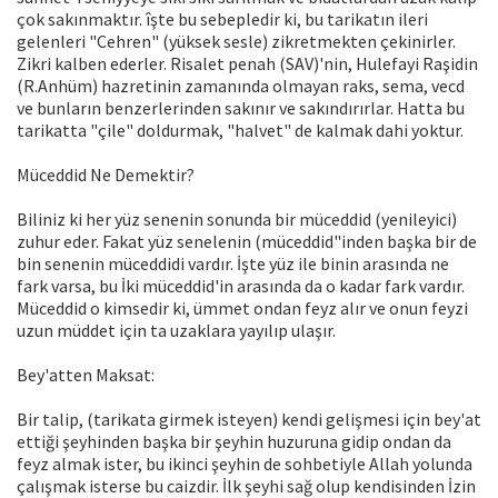
çok sakınmaktır. îşte bu sebepledir ki, bu tarikatın ileri
gelenleri "Cehren" (yüksek sesle) zikretmekten çekinirler.
Zikri kalben ederler. Risalet penah (SAV)'nin, Hulefayi Raşidin
(R.Anhüm) hazretinin zamanında olmayan raks, sema, vecd
ve bunların benzerlerinden sakınır ve sakındırırlar. Hatta bu
tarikatta "çile" doldurmak, "halvet" de kalmak dahi yoktur.
Müceddid Ne Demektir?
Biliniz ki her yüz senenin sonunda bir müceddid (yenileyici)
zuhur eder. Fakat yüz senelenin (müceddid"inden başka bir de
bin senenin müceddidi vardır. İşte yüz ile binin arasında ne
fark varsa, bu İki müceddid'in arasında da o kadar fark vardır.
Müceddid o kimsedir ki, ümmet ondan feyz alır ve onun feyzi
uzun müddet için ta uzaklara yayılıp ulaşır.
Bey'atten Maksat:
Bir talip, (tarikata girmek isteyen) kendi gelişmesi için bey'at
ettiği şeyhinden başka bir şeyhin huzuruna gidip ondan da
feyz almak ister, bu ikinci şeyhin de sohbetiyle Allah yolunda
çalışmak isterse bu caizdir. İlk şeyhi sağ olup kendisinden İzin