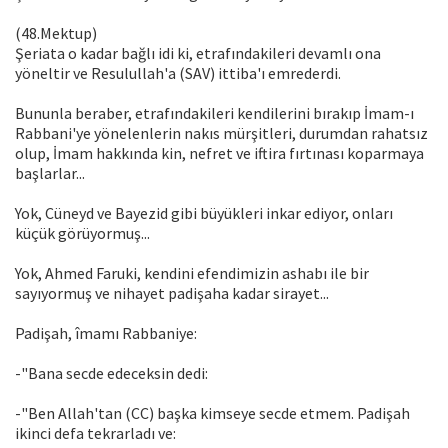
(48.Mektup)
Şeriata o kadar bağlı idi ki, etrafındakileri devamlı ona
yöneltir ve Resulullah'a (SAV) ittiba'ı emrederdi.
Bununla beraber, etrafındakileri kendilerini bırakıp İmam-ı
Rabbani'ye yönelenlerin nakıs mürşitleri, durumdan rahatsız
olup, İmam hakkında kin, nefret ve iftira fırtınası koparmaya
başlarlar...
Yok, Cüneyd ve Bayezid gibi büyükleri inkar ediyor, onları
küçük görüyormuş...
Yok, Ahmed Faruki, kendini efendimizin ashabı ile bir
sayıyormuş ve nihayet padişaha kadar sirayet...
Padişah, îmamı Rabbaniye:
-"Bana secde edeceksin dedi:
-"Ben Allah'tan (CC) başka kimseye secde etmem. Padişah
ikinci defa tekrarladı ve: