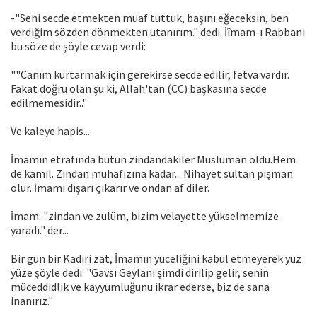
-"Seni secde etmekten muaf tuttuk, başını eğeceksin, ben
verdiğim sözden dönmekten utanırım." dedi. İîmam-ı Rabbani
bu söze de şöyle cevap verdi:
""Canım kurtarmak için gerekirse secde edilir, fetva vardır.
Fakat doğru olan şu ki, Allah'tan (CC) başkasına secde
edilmemesidir.."
Ve kaleye hapis...
İmamın etrafında bütün zindandakiler Müslüman oldu.Hem
de kamil. Zindan muhafızına kadar... Nihayet sultan pişman
olur. İmamı dışarı çıkarır ve ondan af diler.
İmam: "zindan ve zulüm, bizim velayette yükselmemize
yaradı." der...
Bir gün bir Kadiri zat, İmamın yüceliğini kabul etmeyerek yüz
yüze şöyle dedi: "Gavsı Geylani şimdi dirilip gelir, senin
müceddidlik ve kayyumluğunu ikrar ederse, biz de sana
inanırız."