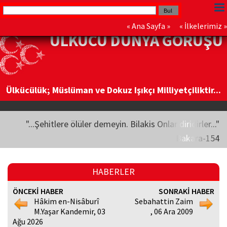
«
Ana Sayfa
» «
İlkelerimiz
»
ÜLKÜCÜ DÜNYA GÖRÜŞÜ
Ülkücülük; Müslüman ve Dokuz Işıkçı Milliyetçiliktir...
"...Şehitlere ölüler demeyin. Bilakis Onlar diridirler..."
Bakara-154
HABERLER
ÖNCEKİ HABER
SONRAKİ HABER
Hâkim en-Nisâburî
Sebahattin Zaim
M.Yaşar Kandemir, 03
, 06 Ara 2009
Ağu 2026