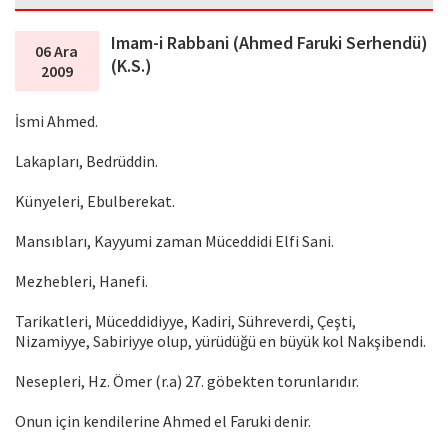
Imam-i Rabbani (Ahmed Faruki Serhendü)
06 Ara
(K.S.)
2009
İsmi Ahmed.
Lakapları, Bedrüddin.
Künyeleri, Ebulberekat.
Mansıbları, Kayyumi zaman Müceddidi Elfi Sani.
Mezhebleri, Hanefi.
Tarikatleri, Müceddidiyye, Kadiri, Sühreverdi, Çeşti,
Nizamiyye, Sabiriyye olup, yürüdüğü en büyük kol Nakşibendi.
Nesepleri, Hz. Ömer (r.a) 27. göbekten torunlarıdır.
Onun için kendilerine Ahmed el Faruki denir.