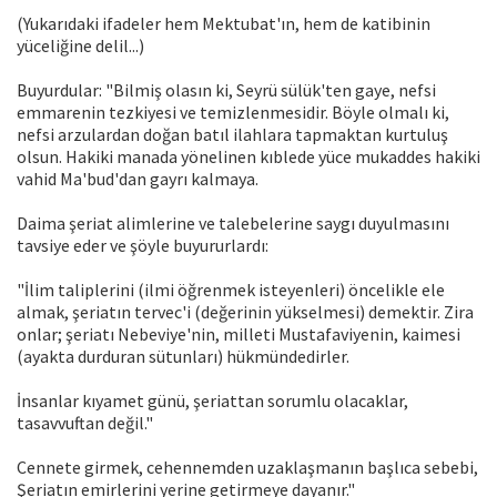
(Yukarıdaki ifadeler hem Mektubat'ın, hem de katibinin
yüceliğine delil...)
Buyurdular: "Bilmiş olasın ki, Seyrü sülük'ten gaye, nefsi
emmarenin tezkiyesi ve temizlenmesidir. Böyle olmalı ki,
nefsi arzulardan doğan batıl ilahlara tapmaktan kurtuluş
olsun. Hakiki manada yönelinen kıblede yüce mukaddes hakiki
vahid Ma'bud'dan gayrı kalmaya.
Daima şeriat alimlerine ve talebelerine saygı duyulmasını
tavsiye eder ve şöyle buyururlardı:
"İlim taliplerini (ilmi öğrenmek isteyenleri) öncelikle ele
almak, şeriatın tervec'i (değerinin yükselmesi) demektir. Zira
onlar; şeriatı Nebeviye'nin, milleti Mustafaviyenin, kaimesi
(ayakta durduran sütunları) hükmündedirler.
İnsanlar kıyamet günü, şeriattan sorumlu olacaklar,
tasavvuftan değil."
Cennete girmek, cehennemden uzaklaşmanın başlıca sebebi,
Şeriatın emirlerini yerine getirmeye dayanır."