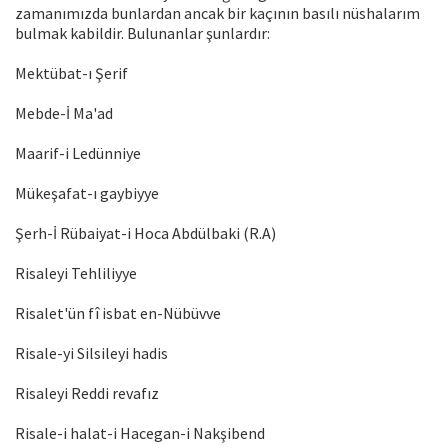
zamanımızda bunlardan ancak bir kaçının basılı nüshalarım
bulmak kabildir. Bulunanlar şunlardır:
Mektübat-ı Şerif
Mebde-İ Ma'ad
Maarif-i Ledünniye
Mükeşafat-ı gaybiyye
Şerh-İ Rübaiyat-i Hoca Abdülbaki (R.A)
Risaleyi Tehliliyye
Risalet'ün fî isbat en-Nübüvve
Risale-yi Silsileyi hadis
Risaleyi Reddi revafız
Risale-i halat-i Hacegan-i Nakşibend