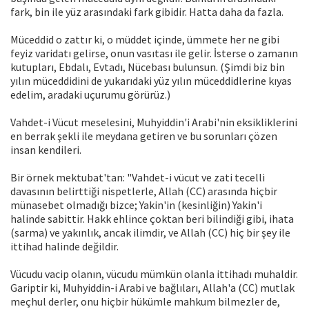
fark, bin ile yüz arasındaki fark gibidir. Hatta daha da fazla.
Müceddid o zattır ki, o müddet içinde, ümmete her ne gibi
feyiz varidatı gelirse, onun vasıtası ile gelir. İsterse o zamanın
kutupları, Ebdalı, Evtadı, Nücebası bulunsun. (Şimdi biz bin
yılın müceddidini de yukarıdaki yüz yılın müceddidlerine kıyas
edelim, aradaki uçurumu görürüz.)
Vahdet-i Vücut meselesini, Muhyiddin'i Arabi'nin eksikliklerini
en berrak şekli ile meydana getiren ve bu sorunları çözen
insan kendileri.
Bir örnek mektubat'tan: "Vahdet-i vücut ve zati tecelli
davasının belirttiği nispetlerle, Allah (CC) arasında hiçbir
münasebet olmadığı bizce; Yakin'in (kesinliğin) Yakin'i
halinde sabittir. Hakk ehlince çoktan beri bilindiği gibi, ihata
(sarma) ve yakınlık, ancak ilimdir, ve Allah (CC) hiç bir şey ile
ittihad halinde değildir.
Vücudu vacip olanın, vücudu mümkün olanla ittihadı muhaldir.
Gariptir ki, Muhyiddin-i Arabi ve bağlıları, Allah'a (CC) mutlak
meçhul derler, onu hiçbir hükümle mahkum bilmezler de,