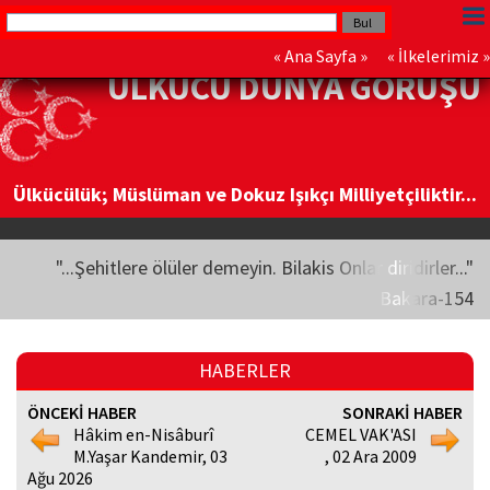
«
Ana Sayfa
» «
İlkelerimiz
»
ÜLKÜCÜ DÜNYA GÖRÜŞÜ
Ülkücülük; Müslüman ve Dokuz Işıkçı Milliyetçiliktir...
"...Şehitlere ölüler demeyin. Bilakis Onlar diridirler..."
Bakara-154
HABERLER
ÖNCEKİ HABER
SONRAKİ HABER
Hâkim en-Nisâburî
CEMEL VAK'ASI
M.Yaşar Kandemir, 03
, 02 Ara 2009
Ağu 2026