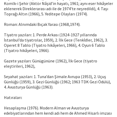
Komlk-i Şehir (Aktör Nâşid’in hayatı, 1961; ay­nı eser hikâyeler
eklenerek Direklerarası adı ile de 1974'te neşredildi), 4. Taşı
Toprağı Altın (1966), 5. Yeditepe Olayları (1974).
Roman: Alnımdaki Bıçak Yarası (1968,1974).
Tiyatro yazıları: 1. Perde Arkası (1924-1927 yıllarında
İstanbul’da tiyatrolar, 1959), 2. İlk Gece (Tenkİdler, 1962), 3.
Operet 8 Tablo (Tiyatro hikâyeleri, 1966), 4. Oyun 6 Tablo
(Tiyatro hi­kâyeleri, 1966).
Gazete yazıları: Günügününe (1962), İlk Ge­ce (tiyatro
eleştirileri, 1962),
Seyahat yazıları: 1. Tuna’dan Şimale Avrupa (1953), 2. Uçuş
Günlüğü (1959), 3. Gezi Gün­lüğü (1962; 1963 TDK Gezi Ödülü),
4. Avusturya Günlüğü (1963).
Hatıraları:
Hesaplaşma (1976). Modern Alman ve Avusturya
edebiyatlarından hem kendi adı hem de Ahmed Hisarlı imzası