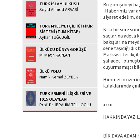
TÜRK İSLAM ÜLKÜSÜ
Bu görüşmeyi ba
Seyid Ahmed ARVASÎ
-Haberimiz var am
ziyaret edelim, d
TÜRK MÝLLİYETÇİLİİĞİ FİKİR
Kısa bir süre son
SİSTEMİ (TÜM KİTAP)
saçlarına adeta k
Ayhan TUĞCUGİL
bakışlarına meyda
sene taşıdığı dik
ÜLKÜCÜ DÜNYA GÖRÜŞÜ
Marksist tetikçil
M. Metin KAPLAN
şahadet” olmuştu
duyurmamıştı bile
ÜLKÜ YOLU
Namık Kemal ZEYBEK
Himmetin üzerimi
kulaklarımda çın
TÜRK-ERMENİ İLİŞKİLERİ VE
1915 OLAYLARI
xxxx
Prof. Dr. İBRAHİM TELLİOĞLU
HAKKINDA YAZI
BİR DAVA ADAMI: