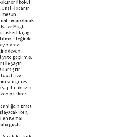
şkuner ilkokul
it Ünal Hocanın
da mezun
emal Fedai olarak
lya ve Muğla
a askerlik çağı
tılma isteğinde
ay olarak
ğine devam
liyete geçirmiş,
ı ile yayın
alınmıştır.
Topaltı ve
nin son görevi
a yapılmaksızın-
azanıp tekrar
insanlığa hizmet
aşlayacak iken,
dilen Kemal
daha güçlü
, Anadolu, Türk