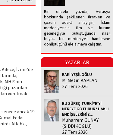
Bir önceki yazıda, Avrasya
bozkırında şekillenen üretken ve
çözüm odaklı anlayışın, İslam
medeniyetinin ilim ve kurum
geleneğiyle buluştuğunda nasıl
büyük bir medeniyet hamlesine
dönüştüğünü ele almaya çalıştım.
YAZARLAR
Ailece, İzmir’de
BAKİ YEŞİLOĞLU
llarında,
M. Metin KAPLAN
k, MHP.’nin
27 Tem 2026
ttiği pazardan
ından vurulmak
BU SÜREÇ TÜRKİYE’Yİ
NEREYE GÖTÜRÜR? HAKLI
8 senede ancak 19
ENDİŞELERİMİZ...
 Kemal Fedai
Muharrem GÜNAY
irdi: Allah’a,
(SIDDIKOĞLU)
27 Tem 2026