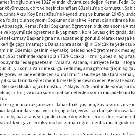
met’in oğlu olan ve 1927 yılında köyümüzde doğan Kemal Fedai Co
ar köyümüzde, dört ve beşinci sınıfları Güzelsu’da okumuştur. Sab
sonucunda Aksu Köy Enstitüsü’ne kaydedilmiş ve buradan 1945 yılın
rda Yoldaş olan soyadını Coşkuner olarak ve Kemal olan adını da K
a Abbasoğlu Kemal Fedai Coşkuner, öğretmen olduktan sonra Anta
’de ve köyümüzde öğretmenlik yapmıştır. Kore Savaşı çıktığında, dah
Genelkurmay Başkanlığına müracaat edip gönüllü olarak savaşa ka
erliğe çağrılmamıştır. Daha sonra askerliğini Gölcük’te yedek sub
mir’in Ödemiş ilçesinin Kaymakçı beldesinde öğretmenlik mesle
z 1961 tarihinde kapalı olan Türk Ocakları İzmir Şubesini açıp faa
tos ayında Fedai gazetesini “Allah’a, Vatana, Hürriyete Fedai” slogan
r. Bir yıl sonra Van iline sürgün edilmiş, ama gitmediği için açığa 
e görevine iade edildikten sonra İzmir’in Gültepe Mustafa Kemal, 
ey ilkokullarında öğretmenlik mesleğine devam eden Kemal Fedai’
m Merkezi Müdürlüğü olmuştur. 14 Mayıs 1978 tarihinde -soruşturm
aklaştırılmış ve uzun süren mahkemelerden sonra mücadelesini k
tür.
artesi gününün akşamüzeri daha elli iki yaşında, köylülerimize ve 
üz başlarında ve asıl verimli çağında çevresi için bir ışık olmaya b
mtinde, pazar alış verişinden evine dönerken teröristlerce şehit e
, yazarlık ve gazetecilik yönü her zaman öğretmenlik mesleğinden 
ş simalarından olan Fedai’nin yazıları Serdengeçti, Toprak, İleri