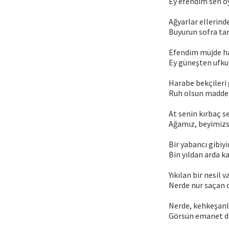
Ey efendim sen o
Ağyarlar ellerind
Buyurun sofra ta
Efendim müjde haz
Ey güneşten ufku
Harabe bekçileri g
Ruh olsun madde 
At senin kırbaç se
Ağamız, beyimizsi
Bir yabancı gibiy
Bin yıldan arda 
Yıkılan bir nesil v
Nerde nur saçan o
Nerde, kehkeşanl
Görsün emanet di