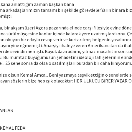
şkana anlattığım zaman başkan bana
a arkadaşlarımızın tamamı bir şekilde görevdeler.Yarın bir ara biz
emişti.
ra, bir akşam üzeri Agora pazarında elinde çarşı filesiyle evine d
ına sürülmüşçesine kanlar içinde kalarak yere uzatmışlardı onu. Ç
n okuyan bir edayla cevap verir ve kurtarılmış bölgenin yasalarını 
 başını yine eğmemişti. Anarşiyi ihaleye veren Amerikancıları da iha
eri de sevindirmemişti. Büyük dava adamı, yılmaz mücahitin son cü
. Bu mümtaz büyüğümüzün şehadetini ideoloji fahişelerinin elin
... 25 sene sonra da olsa o satılmışları buradan bir daha kınıyorum.
ze olsun Kemal Amca... Beni yazmaya teşvik ettiğin o senelerde sö
layan sözlerin bize hep ışık olacaktır: HER ÜLKÜCÜ BİRER YAZAR 
LANLAR
 KEMAL FEDAİ