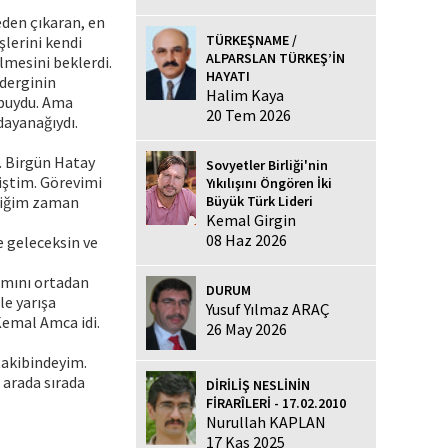
eden çıkaran, en
TÜRKEŞNAME /
şlerini kendi
ALPARSLAN TÜRKEŞ’İN
lmesini beklerdi.
HAYATI
 derginin
Halim Kaya
buydu. Ama
20 Tem 2026
dayanağıydı.
. Birgün Hatay
Sovyetler Birliği'nin
iştim. Görevimi
Yıkılışını Öngören İki
rdiğim zaman
Büyük Türk Lideri
Kemal Girgin
08 Haz 2026
e geleceksin ve
damını ortadan
DURUM
le yarışa
Yusuf Yılmaz ARAÇ
Kemal Amca idi.
26 May 2026
takibindeyim.
 arada sırada
DİRİLİŞ NESLİNİN
FİRARÎLERİ - 17.02.2010
Nurullah KAPLAN
17 Kas 2025