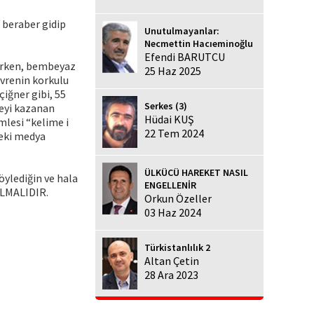
 beraber gidip
Unutulmayanlar:
Necmettin Hacıeminoğlu
Efendi BARUTCU
önerken, bembeyaz
25 Haz 2025
evrenin korkulu
çiğner gibi, 55
Serkes (3)
leyi kazanan
Hüdai KUŞ
mlesi “kelime i
22 Tem 2024
deki medya
ÜLKÜCÜ HAREKET NASIL
ylediğin ve hala
ENGELLENİR
OLMALIDIR.
Orkun Özeller
03 Haz 2024
Türkistanlılık 2
Altan Çetin
28 Ara 2023