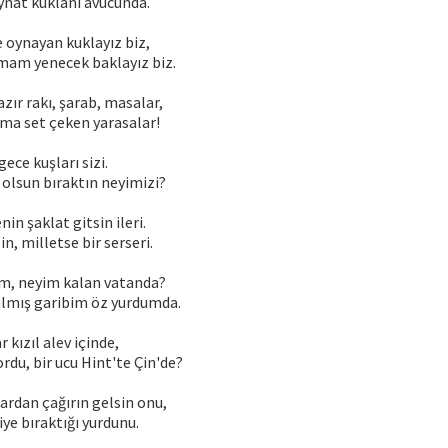
ynat kuklanı avucunda.
e oynayan kuklayız biz,
mam yenecek baklayız biz.
ır rakı, şarab, masalar,
ma set çeken yarasalar!
ece kuşları sizi.
olsun bıraktın neyimizi?
nin şaklat gitsin ileri.
n, milletse bir serseri.
im, neyim kalan vatanda?
kalmış garibim öz yurdumda.
ar kızıl alev içinde,
rdu, bir ucu Hint'te Çin'de?
ardan çağırın gelsin onu,
ye bıraktığı yurdunu.