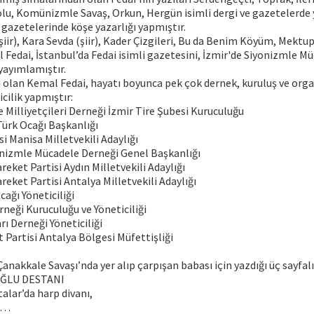
olu, Komünizmle Savaş, Orkun, Hergün isimli dergi ve gazetelerde
gazetelerinde köşe yazarlığı yapmıştır.
iir), Kara Sevda (şiir), Kader Çizgileri, Bu da Benim Köyüm, Mektupl
Fedai, İstanbul’da Fedai isimli gazetesini, İzmir'de Siyonizmle Mü
 yayımlamıştır.
ı olan Kemal Fedai, hayatı boyunca pek çok dernek, kuruluş ve or
cilik yapmıştır:
 Milliyetçileri Derneği İzmir Tire Şubesi Kuruculuğu
Türk Ocağı Başkanlığı
si Manisa Milletvekili Adaylığı
onizmle Mücadele Derneği Genel Başkanlığı
reket Partisi Aydın Milletvekili Adaylığı
reket Partisi Antalya Milletvekili Adaylığı
cağı Yöneticiliği
rneği Kuruculuğu ve Yöneticiliği
rı Derneği Yöneticiliği
t Partisi Antalya Bölgesi Müfettişliği
nakkale Savaşı’nda yer alıp çarpışan babası için yazdığı üç sayfalık ş
ĞLU DESTANI
alar’da harp divanı,
r…