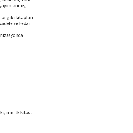
 yayımlanmış,
ar gibi kitapları
cadele ve Fedai
ganizasyonda
iirin ilk kıtası: