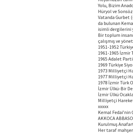
Yolu, Bizim Anad
Hüryol ve Sonsöz 
Vatanda Gurbet (ş
da bulunan Kemal 
isimli dergilerini
Bir toplum insan
çalışmış ve yöneti
1951-1952 Türkiye
1961-1965 İzmir 
1965 Adalet Parti
1969 Türkiye Siy
1973 Milliyetçi Ha
1977 Milliyetçi Ha
1978 İzmir Türk O
İzmir Ülkü-Bir De
İzmir Ülkü Ocakla
Milliyetçi Hareke
xxxxx
Kemal Fedai’nin Ça
AKKOCA ABBASO
Kurulmuş Anafart
Her taraf mahşe