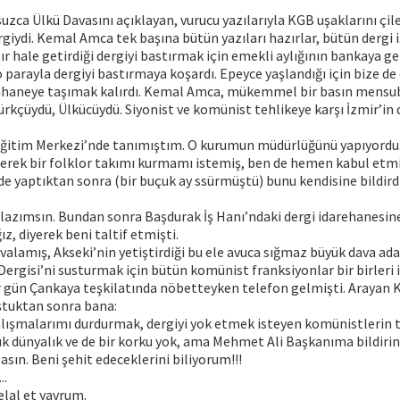
zca Ülkü Davasını açıklayan, vurucu yazılarıyla KGB uşaklarını çil
rgiydi. Kemal Amca tek başına bütün yazıları hazırlar, bütün dergi i
r hale getirdiği dergiyi bastırmak için emekli aylığının bankaya ge
o parayla dergiyi bastırmaya koşardı. Epeyce yaşlandığı için bize de
ahaneye taşımak kalırdı. Kemal Amca, mükemmel bir basın mensu
rkçüydü, Ülkücüydü. Siyonist ve komünist tehlikeye karşı İzmir’in 
Eğitim Merkezi’nde tanımıştım. O kurumun müdürlüğünü yapıyordu
lerek bir folklor takımı kurmamı istemiş, ben de hemen kabul etm
lde yaptıktan sonra (bir buçuk ay ssürmüştü) bunu kendisine bildi
lazımsın. Bundan sonra Başdurak İş Hanı’ndaki dergi idarehanesin
z, diyerek beni taltif etmişti.
valamış, Akseki’nin yetiştirdiği bu ele avuca sığmaz büyük dava a
Dergisi’ni susturmak için bütün komünist franksiyonlar bir birleri i
r gün Çankaya teşkilatında nöbetteyken telefon gelmişti. Arayan 
tuktan sonra bana:
lışmalarımı durdurmak, dergiyi yok etmek isteyen komünistlerin 
 dünyalık ve de bir korku yok, ama Mehmet Ali Başkanıma bildirin
asın. Beni şehit edeceklerini biliyorum!!!
..
elal et yavrum.