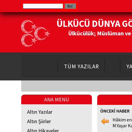
ÜLKÜCÜ DÜNYA G
Ülkücülük; Müslüman ve Do
TÜM YAZILAR
Y
ANA MENÜ
ÖNCEKİ HABER
Altın Yazılar
Hâkim en
Altın Şiirler
M.Yaşar K
Altın Hikayeler