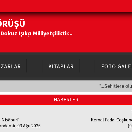
ÖRÜŞÜ
kuz Işıkçı Milliyetçiliktir...
AZARLAR
KİTAPLAR
FOTO GALE
"...Şehitlere öl
HABERLER
-Nisâburî
Kemal Fedai Coşkune
andemir, 03 Ağu 2026
(0