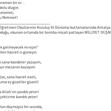
ahraman bir er…
dolu dizgin.
 selamet;
lu Mehmet!
__________________________
Öğretmen Okullarının Kuruluş Yıl Dönümü kutlamalarında Antalya 
uduğu, okunan ortamda bir bomba misali patlayan MİLLİYET DÜŞ
tık gelmeyecek mi eşin?
len hasreti o güneşin.
n sana kasideler yazayım,
nun mezarını kazayım.
lar, sana hasret ezeli,
uma ey güzeller güzeli!
 Allah’ım yandık yeter!
çektirme kandık yeter!
lun düşmüşüz bir ucunda,