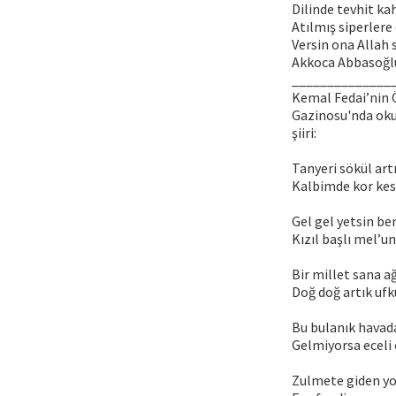
Dilinde tevhit k
Atılmış siperlere 
Versin ona Allah
Akkoca Abbasoğ
______________
Kemal Fedai’nin 
Gazinosu'nda ok
şiiri:
Tanyeri sökül ar
Kalbimde kor kesi
Gel gel yetsin be
Kızıl başlı mel’u
Bir millet sana ağ
Doğ doğ artık ufk
Bu bulanık havada
Gelmiyorsa eceli 
Zulmete giden yo