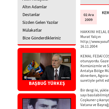
Altın Adamlar
KEM
Destanlar
02 Ara
2009
Sizden Gelen Yazılar
Mülakatlar
HAKKINI HELAL E
Murat Yalçın
Bize Gönderdikleriniz
http://www.yusu
16.11.2004
KEMAL FEDAİ COŞK
oturuyordu. Gazete
Komünizmle ve Si
Antalya Bölge Müf
dönerken, Agora s
suretiyle şehit ed
BAŞBUĞ TÜRKEŞ
Bir dergi ki, yük
sayı basılabilmişt
Coşkuner çıkarıyo
Vatana ve Bayrağa