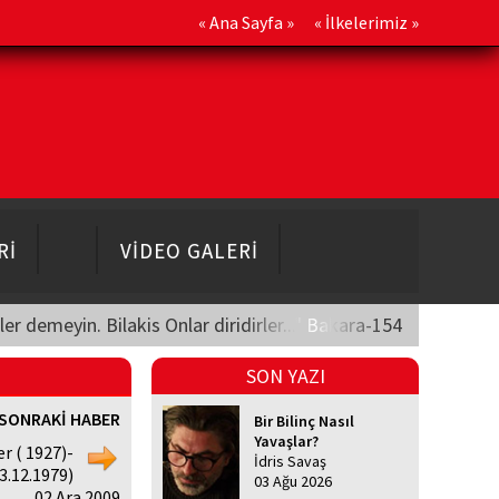
«
Ana Sayfa
» «
İlkelerimiz
»
Rİ
VİDEO GALERİ
üler demeyin. Bilakis Onlar diridirler..." Bakara-154
SON YAZI
SONRAKİ HABER
Bir Bilinç Nasıl
Yavaşlar?
r ( 1927)-
İdris Savaş
3.12.1979)
03 Ağu 2026
, 02 Ara 2009