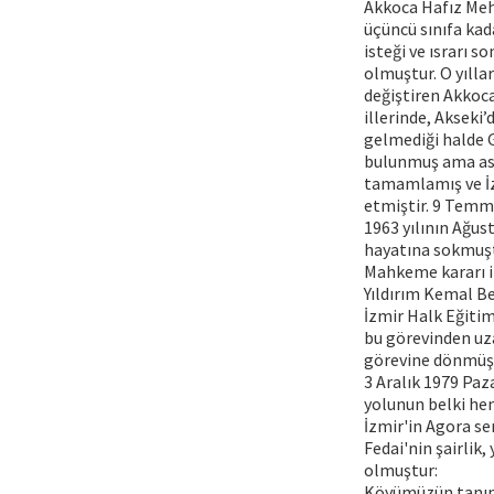
Akkoca Hafız Meh
üçüncü sınıfa kad
isteği ve ısrarı 
olmuştur. O yılla
değiştiren Akkoc
illerinde, Akseki
gelmediği halde 
bulunmuş ama ask
tamamlamış ve İz
etmiştir. 9 Temmu
1963 yılının Ağus
hayatına sokmuştu
Mahkeme kararı il
Yıldırım Kemal B
İzmir Halk Eğiti
bu görevinden uz
görevine dönmüş
3 Aralık 1979 Paz
yolunun belki hen
İzmir'in Agora se
Fedai'nin şairlik
olmuştur:
Köyümüzün tanınmı