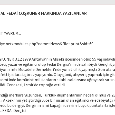
AL FEDAİ COŞKUNER HAKKINDA YAZILANLAR
T YAVRUM...
fiye.net/modules.php?name=News&file=print&sid=60
UNER 3.12.1979 Antalya’nın Akseki ilçesinden olup 55 yaşındaydı. 
ci, yazar ve eğitimci olup Fedai Dergisi’nin de sahibiydi. Gençlik yı
yonizmle Mücadele Dernekleri’nde yöneticilik yapmıştı. Son olara
ettişi olarak görev yapıyordu. Olay günü, alışveriş yapmak için gi
emtinde komünist militanların silahlı saldırısına uğrayarak sırt
ildi. Cenazesi, İzmir’de toprağa verildi.
lendiği mefkure yüzünden, Türklük düşmanlarının hedefi olmuş ve 2
i. Akseki’nin yetiştirdiği yüce bir insan olan eğitimci ve edebiyatçı
rdu bu dergiyi. Derginin ismi kapağın üzerine büyük puntolarla işlen
 FEDAİ Dergisi.