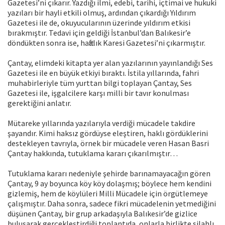
Gazetesi’ni çıkarır. Yazdığı ilmi, edebi, tarihi, içtimai ve hukuki
yazıları bir hayli etkili olmuş, ardından çıkardığı Yıldırım
Gazetesi ile de, okuyucularının üzerinde yıldırım etkisi
bırakmıştır. Tedavi için geldiği İstanbul’dan Balıkesir’e
döndükten sonra ise, haftalık Karesi Gazetesi’ni çıkarmıştır.
Çantay, elimdeki kitapta yer alan yazılarının yayınlandığı Ses
Gazetesi ile en büyük etkiyi bıraktı. İstila yıllarında, fahri
muhabirleriyle tüm yurttan bilgi toplayan Çantay, Ses
Gazetesi ile, işgalcilere karşı milli bir tavır konulması
gerektiğini anlatır.
Mütareke yıllarında yazılarıyla verdiği mücadele takdire
şayandır. Kimi haksız gördüyse eleştiren, haklı gördüklerini
destekleyen tavrıyla, örnek bir mücadele veren Hasan Basri
Çantay hakkında, tutuklama kararı çıkarılmıştır…
Tutuklama kararı nedeniyle şehirde barınamayacağın gören
Çantay, 9 ay boyunca köy köy dolaşmış; böylece hem kendini
gizlemiş, hem de köylüleri Milli Mücadele için örgütlemeye
çalışmıştır. Daha sonra, sadece fikri mücadelenin yetmediğini
düşünen Çantay, bir grup arkadaşıyla Balıkesir’de gizlice
buluşarak gerçekleştirdiği toplantıda, onlarla birlikte silahlı