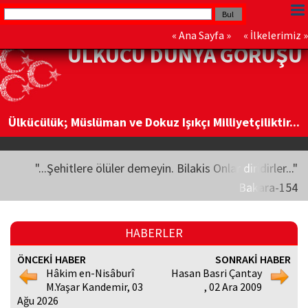
«
Ana Sayfa
» «
İlkelerimiz
»
ÜLKÜCÜ DÜNYA GÖRÜŞÜ
Ülkücülük; Müslüman ve Dokuz Işıkçı Milliyetçiliktir...
"...Şehitlere ölüler demeyin. Bilakis Onlar diridirler..."
Bakara-154
HABERLER
ÖNCEKİ HABER
SONRAKİ HABER
Hâkim en-Nisâburî
Hasan Basri Çantay
M.Yaşar Kandemir, 03
, 02 Ara 2009
Ağu 2026