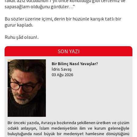
fakat aziz vücudunun 7 yıl önce konulduğu gibi tertemiz ve
sapasağlam olduğunu gördüler…”
Bu sözler üzerine içimi, derin bir hüzünle karışık tatlı bir
gurur kapladı.
Ruhu şâd olsun!..
SON YAZI
Bir Bilinç Nasıl Yavaşlar?
İdris Savaş
03 Ağu 2026
Bir önceki yazıda, Avrasya bozkırında şekillenen üretken ve çözüm
odaklı anlayışın, İslam medeniyetinin ilim ve kurum geleneğiyle
buluştuğunda nasıl büyük bir medeniyet hamlesine dönüştüğünü