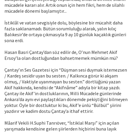
mücadele kararı alır. Artık onun için hem fikri, hem de silahlı
mücadele dönemi başlamıştır...
İstiklâl ve vatan sevgisiyle dolu, böylesine bir mücahit daha
fazla saklanamadı. Bütün sorumluluğu alarak, yalın kılıç
Balıkesir’de ortaya çıkmasıyla 9 ay 10 günlük kaçaklık günleri
sona erdi.
Hasan Basri Çantay’dan söz edilir de, O’nun Mehmet Akif
Ersoy’la olan dostluğundan bahsetmemek mümkün mü?
Çantay’ın Ses Gazetesi için “Düşman sesi duymak istemezsen
/ Kardeş sesidir uyan bu sesten. / Kalkınca görür ki akşam
olmuş, / Vaktiyle uyanmayan bu sesten.” dörtlüğünü yazan
Akif hakkında, kendisi de “Akifnâme” adıyla bir kitap yazdı.
Çantay ile Akif’in dostluklarının, Milli Mücadele günlerinde
Ankara’da aynı evi paylaştıkları dönemde pekiştiğini bilmeyen
yoktur. Öyle bir dostluktur ki bu, Akif’e ünlü “Bülbül” şiirini
yazdırır ve kadim dostu Çantay’a ithaf ettirir.
Mâarif Vekili H.Suphi Tanrıöver, “İstiklal Marşı” için açılan
yarışmada kendisine gelen şiirlerden hiçbirini buna layık