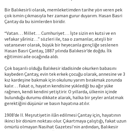
Bir Balıkesirli olarak, memleketimden tarihe yön veren pek
çok ismin çıkmasıyla her zaman gurur duyarım. Hasan Basri
Çantay da bu isimlerden biridir.
“Vatan… Millet… Cumhuriyet… İşte sizin en kutsi ve en
vefakar yâriniz…” sözleri ile, taa o zamanlar, ateşli bir
vatansever olarak, büyük bir heyecanla gençliğe seslenen
Hasan Basri Çantay, 1887 yılında Balıkesir’de doğdu. İlk
eğitimini aile ocağında aldı.
Çok başarılı olduğu Balıkesir idadisinde okurken babasını
kaybeden Çantay, evin tek erkek çocuğu olarak, annesine ve 3
kız kardeşine bakmak için okulunu yarım bırakmak zorunda
kalır… Fakat o, hayatın kendisine yüklediği bu ağır yüke
rağmen, kendi kendini yetiştirir. O yıllarda, ülkenin içinde
bulunduğu durumu dikkate alarak, halka bir şeyler anlatmak
gerektiğini düşünür ve basın hayatına atılır.
1908’de II. Meşrutiyetin ilân edilmesi Çantay için, hayatının
ikinci bir dönüm noktası olur. Çıkartmaya çalıştığı, fakat uzun
ömürlü olmayan Nasihat Gazetesi’nin ardından, Balıkesir