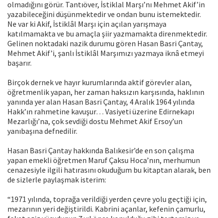
olmadığını görür. Tantıöver, İstiklal Marşı’nı Mehmet Akif’in
yazabileceğini düşünmektedir ve ondan bunu istemektedir.
Ne var ki Akif, İstiklâl Marşı için açılan yarışmaya
katılmamakta ve bu amaçla şiir yazmamakta direnmektedir.
Gelinen noktadaki nazik durumu gören Hasan Basri Çantay,
Mehmet Akif’i, şanlı İstiklâl Marşımızı yazmaya iknâ etmeyi
başarır.
Birçok dernek ve hayır kurumlarında aktif görevler alan,
öğretmenlik yapan, her zaman haksızın karşısında, haklının
yanında yer alan Hasan Basri Çantay, 4 Aralık 1964 yılında
Hakk’ın rahmetine kavuşur… Vasiyeti üzerine Edirnekapı
Mezarlığı’na, çok sevdiği dostu Mehmet Akif Ersoy’un
yanıbaşına defnedilir.
Hasan Basri Çantay hakkında Balıkesir’de en son çalışma
yapan emekli öğretmen Maruf Çaksu Hoca’nın, merhumun
cenazesiyle ilgili hatırasını okuduğum bu kitaptan alarak, ben
de sizlerle paylaşmak isterim:
“1971 yılında, toprağa verildiği yerden çevre yolu geçtiği için,
mezarının yeri değiştirildi. Kabrini açanlar, kefenin çamurlu,