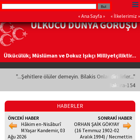
«
Ana Sayfa
» «
İlkelerimiz
»
ÜLKÜCÜ DÜNYA GÖRÜŞÜ
Ülkücülük; Müslüman ve Dokuz Işıkçı Milliyetçiliktir...
"...Şehitlere ölüler demeyin. Bilakis Onlar diridirler..."
Bakara-154
HABERLER
ÖNCEKİ HABER
SONRAKİ HABER
Hâkim en-Nisâburî
ORHAN ŞAİK GÖKYAY
M.Yaşar Kandemir, 03
(16 Temmuz 1902-02
Ağu 2026
Aralık 1994) / Necmettin