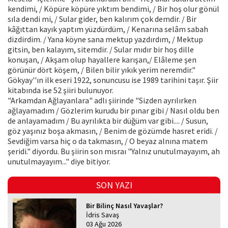
kendimi, / Köpüre köpüre yıktım bendimi, / Bir hoş olur gönül
sıla dendi mi, / Sular gider, ben kalırım çok demdir. / Bir
kâğıttan kayık yaptım yüzdürdüm, / Kenarına selâm sabah
dizdirdim. / Yana köyne sana mektup yazdırdım, / Mektup
gitsin, ben kalayım, sitemdir. / Sular mıdır bir hoş dille
konuşan, / Akşam olup hayallere karışan,/ Elâleme şen
görünür dört köşem, / Bilen bilir yıkık yerim neremdir."
Gökyay''ın ilk eseri 1922, sonuncusu ise 1989 tarihini taşır. Şiir
kitabında ise 52 şiiri bulunuyor.
"Arkamdan Ağlayanlara" adlı şiirinde "Sizden ayrılırken
ağlayamadım / Gözlerim kurudu bir pınar gibi / Nasıl oldu ben
de anlayamadım / Bu ayrılıkta bir düğüm var gibi.... / Susun,
göz yaşınız boşa akmasın, / Benim de gözümde hasret eridi. /
Sevdiğim varsa hiç o da takmasın, / O beyaz alnına matem
şeridi." diyordu. Bu şiirin son mısraı "Yalnız unutulmayayım, ah
unutulmayayım..." diye bitiyor.
SON YAZI
Bir Bilinç Nasıl Yavaşlar?
İdris Savaş
03 Ağu 2026