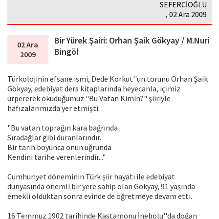
SEFERCİOĞLU
, 02 Ara 2009
Bir Yürek Şairi: Orhan Şaik Gökyay / M.Nuri
02 Ara
Bingöl
2009
Türkolojinin efsane ismi, Dede Korkut''un torunu Orhan Şaik
Gökyay, edebiyat ders kitaplarında heyecanla, içimiz
ürpererek okuduğumuz "Bu Vatan Kimin?" şiiriyle
hafızalarımızda yer etmişti:
"Bu vatan toprağın kara bağrında
Sıradağlar gibi duranlarındır.
Bir tarih boyunca onun uğrunda
Kendini tarihe verenlerindir..."
Cumhuriyet döneminin Türk şiir hayatı ile edebiyat
dünyasında önemli bir yere sahip olan Gökyay, 91 yaşında
emekli olduktan sonra evinde de öğretmeye devam etti.
16 Temmuz 1902 tarihinde Kastamonu İnebolu''da doğan