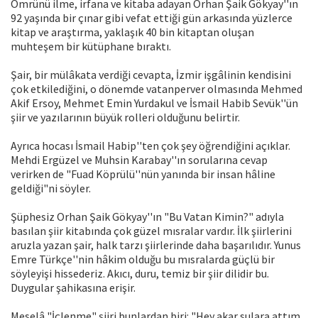
Ömrünü ilme, irfana ve kitaba adayan Orhan Şaik Gökyay''ın
92 yaşında bir çınar gibi vefat ettiği gün arkasında yüzlerce
kitap ve araştırma, yaklaşık 40 bin kitaptan oluşan
muhteşem bir kütüphane bıraktı.
Şair, bir mülâkata verdiği cevapta, İzmir işgâlinin kendisini
çok etkilediğini, o dönemde vatanperver olmasında Mehmed
Akif Ersoy, Mehmet Emin Yurdakul ve İsmail Habib Sevük''ün
şiir ve yazılarının büyük rolleri olduğunu belirtir.
Ayrıca hocası İsmail Habip''ten çok şey öğrendiğini açıklar.
Mehdi Ergüzel ve Muhsin Karabay''ın sorularına cevap
verirken de "Fuad Köprülü''nün yanında bir insan hâline
geldiği"ni söyler.
Şüphesiz Orhan Şaik Gökyay''ın "Bu Vatan Kimin?" adıyla
basılan şiir kitabında çok güzel mısralar vardır. İlk şiirlerini
aruzla yazan şair, halk tarzı şiirlerinde daha başarılıdır. Yunus
Emre Türkçe''nin hâkim olduğu bu mısralarda güçlü bir
söyleyişi hissederiz. Akıcı, duru, temiz bir şiir dilidir bu.
Duygular şahikasına erişir.
Meselâ "İçlenme" şiiri bunlardan biri: "Hey akar sulara attım