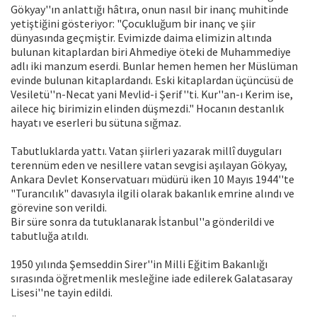
Gökyay''ın anlattığı hâtıra, onun nasıl bir inanç muhitinde
yetiştiğini gösteriyor: "Çocukluğum bir inanç ve şiir
dünyasında geçmiştir. Evimizde daima elimizin altında
bulunan kitaplardan biri Ahmediye öteki de Muhammediye
adlı iki manzum eserdi. Bunlar hemen hemen her Müslüman
evinde bulunan kitaplardandı. Eski kitaplardan üçüncüsü de
Vesiletü''n-Necat yani Mevlid-i Şerif''ti. Kur''an-ı Kerim ise,
ailece hiç birimizin elinden düşmezdi." Hocanın destanlık
hayatı ve eserleri bu sütuna sığmaz.
Tabutluklarda yattı. Vatan şiirleri yazarak millî duyguları
terennüm eden ve nesillere vatan sevgisi aşılayan Gökyay,
Ankara Devlet Konservatuarı müdürü iken 10 Mayıs 1944''te
"Turancılık" davasıyla ilgili olarak bakanlık emrine alındı ve
görevine son verildi.
Bir süre sonra da tutuklanarak İstanbul''a gönderildi ve
tabutluğa atıldı.
1950 yılında Şemseddin Sirer''in Milli Eğitim Bakanlığı
sırasında öğretmenlik mesleğine iade edilerek Galatasaray
Lisesi''ne tayin edildi.