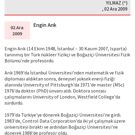
YILMAZ (*)
, 02 Ara 2009
Engin Arık
02 Ara
2009
Engin Arık (14 Ekim 1948, İstanbul – 30 Kasım 2007, Isparta)
tanınmış bir Türk nükleer fizikçi ve Boğaziçi Üniversitesi Fizik
Bölümü'nde profesördü.
Arık 1969'da İstanbul Üniversitesi'nden matematik ve fizik
diploması aldıktan sonra, deneysel yüksek enerji fiziği
alanında University of Pittsburgh'da 1971'de master (MSc)
1976'da doktor (PhD) ünvanı aldı. Doktora sonrası
çalışmalarını University of London, Westfield College'da
sürdürdü.
1979'da Türkiye'ye dönerek Boğaziçi Üniversitesi'ne girdi.
1983'de, Control Data Corporation'da iki yıl çalışmak üzere
üniversiteyi bıraktı ve ardından Boğaziçi Üniversitesi'ne
dönerek 1988'de profesör oldu.