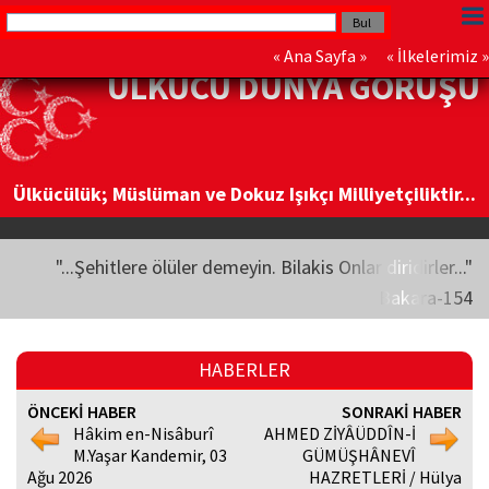
«
Ana Sayfa
» «
İlkelerimiz
»
ÜLKÜCÜ DÜNYA GÖRÜŞÜ
Ülkücülük; Müslüman ve Dokuz Işıkçı Milliyetçiliktir...
"...Şehitlere ölüler demeyin. Bilakis Onlar diridirler..."
Bakara-154
HABERLER
ÖNCEKİ HABER
SONRAKİ HABER
Hâkim en-Nisâburî
AHMED ZİYÂÜDDÎN-İ
M.Yaşar Kandemir, 03
GÜMÜŞHÂNEVÎ
Ağu 2026
HAZRETLERİ / Hülya