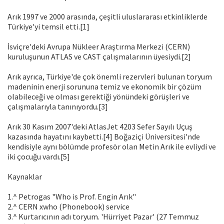
Arık 1997 ve 2000 arasında, çeşitli uluslararası etkinliklerde
Türkiye'yi temsil etti.[1]
İsviçre'deki Avrupa Nükleer Araştırma Merkezi (CERN)
kuruluşunun ATLAS ve CAST çalışmalarının üyesiydi.[2]
Arık ayrıca, Türkiye'de çok önemli rezervleri bulunan toryum
madeninin enerji sorununa temiz ve ekonomik bir çözüm
olabileceği ve olması gerektiği yönündeki görüşleri ve
çalışmalarıyla tanınıyordu.[3]
Arık 30 Kasım 2007'deki AtlasJet 4203 Sefer Sayılı Uçuş
kazasında hayatını kaybetti.[4] Boğaziçi Üniversitesi'nde
kendisiyle aynı bölümde profesör olan Metin Arık ile evliydi ve
iki çocuğu vardı.[5]
Kaynaklar
1.^ Petrogas "Who is Prof. Engin Arık"
2.^ CERN xwho (Phonebook) service
3.^ Kurtarıcının adı toryum. 'Hürriyet Pazar' (27 Temmuz