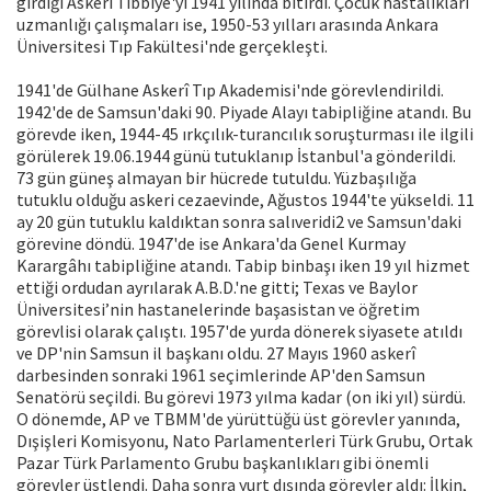
girdiği Askeri Tıbbiye'yi 1941 yılında bitirdi. Çocuk hastalıkları
uzmanlığı çalışmaları ise, 1950-53 yılları arasında Ankara
Üniversitesi Tıp Fakültesi'nde gerçekleşti.
1941'de Gülhane Askerî Tıp Akademisi'nde görevlen­dirildi.
1942'de de Samsun'daki 90. Piyade Alayı tabipli­ğine atandı. Bu
görevde iken, 1944-45 ırkçılık-turancılık soruşturması ile ilgili
görülerek 19.06.1944 günü tutuk­lanıp İstanbul'a gönderildi.
73 gün güneş almayan bir hücrede tutuldu. Yüzbaşılığa
tutuklu olduğu askeri cezaevinde, Ağustos 1944'te yükseldi. 11
ay 20 gün tutuklu kaldıktan sonra salıveridi2 ve Samsun'daki
görevine döndü. 1947'de ise Ankara'da Genel Kurmay
Karargâhı tabipliğine atandı. Tabip binbaşı iken 19 yıl hizmet
ettiği ordudan ayrılarak A.B.D.'ne gitti; Texas ve Baylor
Üniver­sitesi’nin hastanelerinde başasistan ve öğretim
görevli­si olarak çalıştı. 1957'de yurda dönerek siyasete atıldı
ve DP'nin Samsun il başkanı oldu. 27 Mayıs 1960 askerî
darbesinden sonraki 1961 seçimlerinde AP'den Samsun
Senatörü seçildi. Bu görevi 1973 yılma kadar (on iki yıl) sürdü.
O dönemde, AP ve TBMM'de yürüttüğü üst görev­ler yanında,
Dışişleri Komisyonu, Nato Parlamenterleri Türk Grubu, Ortak
Pazar Türk Parlamento Grubu baş­kanlıkları gibi önemli
görevler üstlendi. Daha sonra yurt dışında görevler aldı: İlkin,