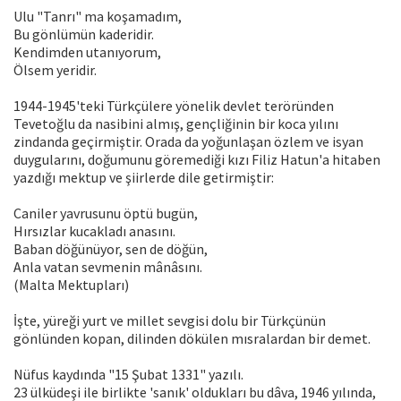
Ulu "Tanrı" ma koşamadım,
Bu gönlümün kaderidir.
Kendimden utanıyorum,
Ölsem yeridir.
1944-1945'teki Türkçülere yönelik devlet teröründen
Tevetoğlu da nasibini almış, gençliğinin bir koca yılını
zindanda geçirmiştir. Orada da yoğunlaşan özlem ve is­yan
duygularını, doğumunu göremediği kızı Filiz Hatun'a hitaben
yazdığı mektup ve şiirlerde dile getirmiştir:
Caniler yavrusunu öptü bugün,
Hırsızlar kucakladı anasını.
Baban döğünüyor, sen de döğün,
Anla vatan sevmenin mânâsını.
(Malta Mektupları)
İşte, yüreği yurt ve millet sevgisi dolu bir Türkçünün
gönlünden kopan, dilinden dökülen mısralardan bir de­met.
Nüfus kaydında "15 Şubat 1331" yazılı.
23 ülküdeşi ile birlikte 'sanık' oldukları bu dâva, 1946 yılında,