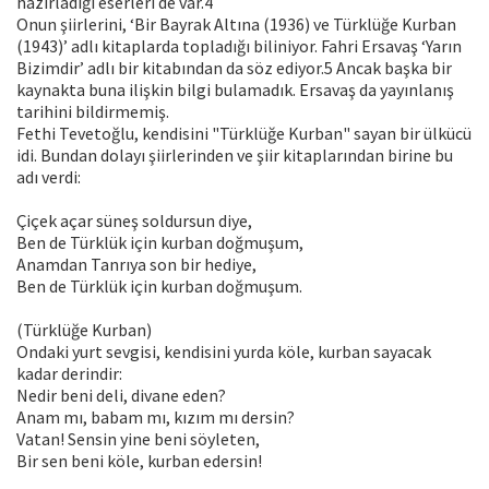
hazırladığı eserleri de var.4
Onun şiirlerini, ‘Bir Bayrak Altına (1936) ve Türklüğe Kurban
(1943)’ adlı kitaplarda topladığı biliniyor. Fahri Ersavaş ‘Yarın
Bizimdir’ adlı bir kitabından da söz ediyor.5 Ancak başka bir
kaynakta buna ilişkin bilgi bulamadık. Ersavaş da yayınlanış
tarihini bildirmemiş.
Fethi Tevetoğlu, kendisini "Türklüğe Kurban" sayan bir ülkücü
idi. Bundan dolayı şiirlerinden ve şiir kitap­larından birine bu
adı verdi:
Çiçek açar süneş soldursun diye,
Ben de Türklük için kurban doğmuşum,
Anamdan Tanrıya son bir hediye,
Ben de Türklük için kurban doğmuşum.
(Türklüğe Kurban)
Ondaki yurt sevgisi, kendisini yurda köle, kurban sayacak
kadar derindir:
Nedir beni deli, divane eden?
Anam mı, babam mı, kızım mı dersin?
Vatan! Sensin yine beni söyleten,
Bir sen beni köle, kurban edersin!