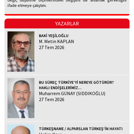
değil, düşünme biçimlerindeki değişimi de anlamak gerektiğini
ifade etmeye çalıştım.
YAZARLAR
BAKİ YEŞİLOĞLU
M. Metin KAPLAN
27 Tem 2026
BU SÜREÇ TÜRKİYE’Yİ NEREYE GÖTÜRÜR?
HAKLI ENDİŞELERİMİZ...
Muharrem GÜNAY (SIDDIKOĞLU)
27 Tem 2026
TÜRKEŞNAME / ALPARSLAN TÜRKEŞ’İN HAYATI