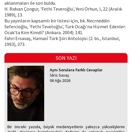
aklan­maları ile son buldu.
H. Rıdvan Çongur, 'Fethi Teveroğlu', Yeni Orhun, I, 22 (Aralık
1989), 13.
Bu yayınların kapsamlı bir listesi için, bk. Necrneddin
Sefercioğlu, 'Fethi Tevetoğlu', Türk Ocağı'na Hizmet Edenler:
Ocak'ta Kim Kimdi? (An­kara. 2004). 141.
Fahri Ersavaş, Hamasî Türk Şiiri Antolojisi (2. bs., İstanbul,
1993), 373.
SON YAZI
Aynı Sorulara Farklı Cevaplar
İdris Savaş
06 Ağu 2026
Bir önceki yazıda, büyük medeniyetlerin yalnızca yükselişlerini