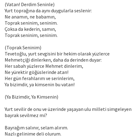
(Vatan! Derdim Seninle)
Yurt toprağına da aynı duygularla seslenir:
Ne anamın, ne babamın,
Toprak seninim, seninim.
Çoksa da kederin, samın,
Toprak seninim, seninim.
(Toprak Seninim)
Tevetoğlu, yurt sevgisini bir hekim olarak yüzlerce
Mehmetçiği dinlerken, daha da derinden duyar:
Her sabah yüzlerce Mehmet dinlerim,
Ne yürektir göğüslerinde atan!
Her gün ferahlarım ve serinlerim,
Ya bizimdir, ya kimsenin bu vatan!
(Ya Bizimdir, Ya Kimsenin)
Yurt sevilir de onu ve üzerinde yaşayan ulu milleti simgeleyen
bayrak sevilmez mi?
Bayrağım salınır, selam alırım.
Nazlı gelinime deli olurum.