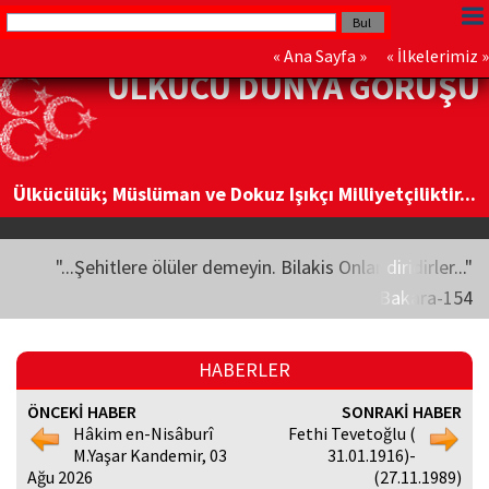
«
Ana Sayfa
» «
İlkelerimiz
»
ÜLKÜCÜ DÜNYA GÖRÜŞÜ
Ülkücülük; Müslüman ve Dokuz Işıkçı Milliyetçiliktir...
"...Şehitlere ölüler demeyin. Bilakis Onlar diridirler..."
Bakara-154
HABERLER
ÖNCEKİ HABER
SONRAKİ HABER
Hâkim en-Nisâburî
Fethi Tevetoğlu (
M.Yaşar Kandemir, 03
31.01.1916)-
Ağu 2026
(27.11.1989)