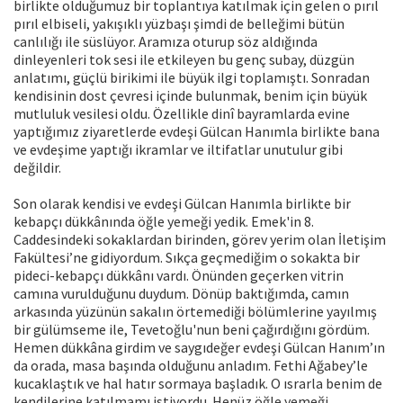
birlikte olduğumuz bir toplantıya katılmak için ge­len o pırıl
pırıl elbiseli, yakışıklı yüzbaşı şimdi de belleği­mi bütün
canlılığı ile süslüyor. Aramıza oturup söz aldığında
dinleyenleri tok sesi ile etkileyen bu genç su­bay, düzgün
anlatımı, güçlü birikimi ile büyük ilgi top­lamıştı. Sonradan
kendisinin dost çevresi içinde bulun­mak, benim için büyük
mutluluk vesilesi oldu. Özellikle dinî bayramlarda evine
yaptığımız ziyaretlerde evdeşi Gülcan Hanımla birlikte bana
ve evdeşime yaptığı ikram­lar ve iltifatlar unutulur gibi
değildir.
Son olarak kendisi ve evdeşi Gülcan Hanımla birlikte bir
kebapçı dükkânında öğle yemeği yedik. Emek'in 8.
Caddesindeki sokaklardan birinden, görev yerim olan İle­tişim
Fakültesi’ne gidiyordum. Sıkça geçmediğim o sokakta bir
pideci-kebapçı dükkânı vardı. Önünden geçer­ken vitrin
camına vurulduğunu duydum. Dönüp baktığımda, camın
arkasında yüzünün sakalın örtemediği bö­lümlerine yayılmış
bir gülümseme ile, Tevetoğlu'nun be­ni çağırdığını gördüm.
Hemen dükkâna girdim ve saygıdeğer evdeşi Gülcan Hanım’ın
da orada, masa başında olduğunu anladım. Fethi Ağabey’le
kucaklaştık ve hal hatır sormaya başladık. O ısrarla benim de
kendileri­ne katılmamı istiyordu. Henüz öğle yemeği