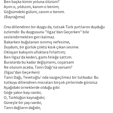
Ben başka kimin yoluna ölürüm?
Ayım o, yıldızım, kanım o benim;
Göğsümdeki gülüm, canım o benim.
(Bayrağıma)
Onu dillendiren bir duygu da, tutsak Türk yurtlarını duyduğu
özlemdir. Bu duygusunu "Ilgaz'dan Geçerken" bile
seslendirmekten geri kalmaz.
Bakarken buğulanan ısınmış nefesime,
Duydum, bir gürlük çöktü kısık çıkan sesime.
Oklaşan bakışımı ufuklara fırlattım;
Ben Ilgaz'da kederi, gamı feleğe sattım.
Buralarda bu kadar değişirsem, coşarsam
Ne olurum acaba, Tanrı Dağı'na varsam?
(İlgaz'dan Geçerken)
Tanrı Dağı, Tevetoğlu' nda vazgeçilmez bir tutkudur. Bu
tutkuyu dillendiren mısraları birçok şiirlerinde görürüz.
Aşağıdaki örneklerde olduğu gibi:
Göğe yakın başı vardır,
O, Türklüğün kaynağıdır;
Güneşle bir yaşı vardır,
Tanrı dağların dağıdır,