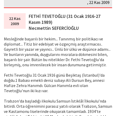
, 22 Kas 2009
FETHİ TEVETOĞLU (31 Ocak 1916-27
22 Kas
Kasım 1989)
2009
Necmettin SEFERCİOĞLU
Mesleğinde başarılı bir hekim... Tanınmış bir politikacı ve
diplomat... Titiz bir edebiyat ve özgeçmiş araştırmacısı..
Gayretli bir yazar ve yayıncı... Ünlü bir ülkü ve düşünce adamı...
Ve bunların yanında, duygularını mısralara dökmesini bilen,
başarılı bir şair. Bütün bu nitelikler Dr. Fethi Tevetoğlu'da
birleşmiş, onu imrenilecek bir in­san durumuna getirmiştir.
Fethi Tevetoğlu 31 Ocak 1916 günü Beşiktaş (İstan­bul)'da
doğdu.1 Babası emekli deniz subayı Ali Dursun Bey, annesi
Hafize Zehra Hanımdı. Gülcan Hanımla evli olan
Tevetoğlu'nun iki kızı var.
Trabzon'da başladığı ilkokulu Samsun İstiklâl İlkokulu’nda
bitirdi. Orta öğrenimini parasız yatılı olarak Trabzon, Samsun
ve Kastamonu liselerinde okuyarak tamam­ladı. 1934'te