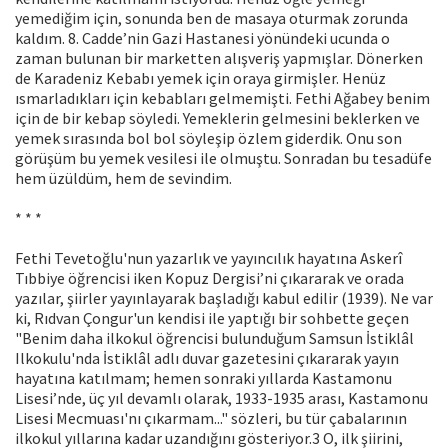
yemediğim için, sonunda ben de masaya oturmak zorunda
kaldım. 8. Cadde’nin Gazi Hastanesi yönündeki ucunda o
zaman bu­lunan bir marketten alışveriş yapmışlar. Dönerken
de Karadeniz Kebabı yemek için oraya girmişler. Henüz
ısmar­ladıkları için kebabları gelmemişti. Fethi Ağabey benim
için de bir kebap söyledi. Yemeklerin gelmesini beklerken ve
yemek sırasında bol bol söyleşip özlem giderdik. Onu son
görüşüm bu yemek vesilesi ile olmuştu. Sonradan bu tesadüfe
hem üzüldüm, hem de sevindim.
* * *
Fethi Tevetoğlu'nun yazarlık ve yayıncılık hayatına Askerî
Tıbbiye öğrencisi iken Kopuz Dergisi’ni çıkararak ve orada
yazılar, şiirler yayınlayarak başladığı kabul edilir (1939). Ne var
ki, Rıdvan Çongur'un kendisi ile yaptığı bir sohbette geçen
"Benim daha ilkokul öğrencisi bulundu­ğum Samsun İstiklâl
Ilkokulu'nda İstiklâl adlı duvar gazetesini çıkararak yayın
hayatına katılmam; hemen sonraki yıllarda Kastamonu
Lisesi’nde, üç yıl devamlı olarak, 1933-1935 arası, Kastamonu
Lisesi Mecmuası'nı çıkarmam..." sözleri, bu tür çabalarının
ilkokul yıllarına kadar uzandığını gösteriyor.3 O, ilk şiirini,