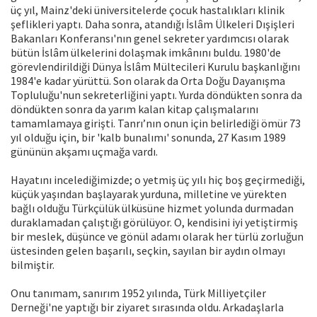
üç yıl, Mainz'deki üniversite­lerde çocuk hastalıkları klinik
şeflikleri yaptı. Daha sonra, atandığı İslâm Ülkeleri Dışişleri
Bakanları Konferansı'nın genel sekreter yardımcısı olarak
bütün İslâm ülkelerini dolaşmak imkânını buldu. 1980'de
görevlendirildiği Dünya İslâm Mültecileri Kurulu başkanlığını
1984'e ka­dar yürüttü. Son olarak da Orta Doğu Dayanışma
Topluluğu'nun sekreterliğini yaptı. Yurda döndükten sonra da
döndükten sonra da yarım kalan kitap çalışmalarını
tamamlamaya girişti. Tanrı’nın onun için belirlediği ömür 73
yıl olduğu için, bir 'kalb bunalımı' sonunda, 27 Kasım 1989
gününün ak­şamı uçmağa vardı.
Hayatını incelediğimizde; o yetmiş üç yılı hiç boş geçir­mediği,
küçük yaşından başlayarak yurduna, milletine ve yürekten
bağlı olduğu Türkçülük ülküsüne hizmet yolun­da durmadan
duraklamadan çalıştığı görülüyor. O, kendi­sini iyi yetiştirmiş
bir meslek, düşünce ve gönül adamı olarak her türlü zorluğun
üstesinden gelen başarılı, seç­kin, sayılan bir aydın olmayı
bilmiştir.
Onu tanımam, sanırım 1952 yılında, Türk Milliyetçi­ler
Derneği'ne yaptığı bir ziyaret sırasında oldu. Arkadaş­larla