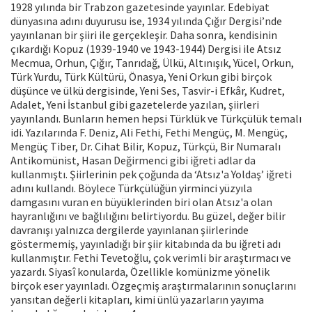
1928 yılında bir Trabzon gazetesinde yayın­lar. Edebiyat
dünyasına adını duyurusu ise, 1934 yılında Çığır Dergisi’nde
yayınlanan bir şiiri ile gerçekleşir. Daha sonra, kendisinin
çıkardığı Kopuz (1939-1940 ve 1943-1944) Dergisi ile Atsız
Mecmua, Orhun, Çığır, Tanrıdağ, Ülkü, Altınışık, Yücel, Orkun,
Türk Yurdu, Türk Kültürü, Önasya, Yeni Orkun gibi birçok
düşünce ve ülkü dergisinde, Ye­ni Ses, Tasvir-i Efkâr, Kudret,
Adalet, Yeni İstanbul gibi gazete­lerde yazılan, şiirleri
yayınlandı. Bunların hemen hepsi Türklük ve Türkçülük temalı
idi. Yazılarında F. Deniz, Ali Fethi, Fethi Mengüç, M. Mengüç,
Mengüç Tiber, Dr. Cihat Bilir, Kopuz, Türkçü, Bir Numaralı
Antikomünist, Hasan Değirmenci gibi iğreti adlar da
kullanmıştı. Şiirle­rinin pek çoğunda da ‘Atsız'a Yoldaş’ iğreti
adını kullandı. Böylece Türkçülüğün yirminci yüzyıla
damgasını vuran en büyüklerinden biri olan Atsız'a olan
hayranlığını ve bağlılığını belirtiyordu. Bu güzel, değer bilir
davranışı yal­nızca dergilerde yayınlanan şiirlerinde
göstermemiş, ya­yınladığı bir şiir kitabında da bu iğreti adı
kullanmıştır. Fethi Tevetoğlu, çok verimli bir araştırmacı ve
yazardı. Siyasî konularda, Özellikle komünizme yönelik
birçok eser yayınladı. Özgeçmiş araştırmalarının sonuçlarını
yansıtan değerli kitapları, kimi ünlü yazarların yayıma