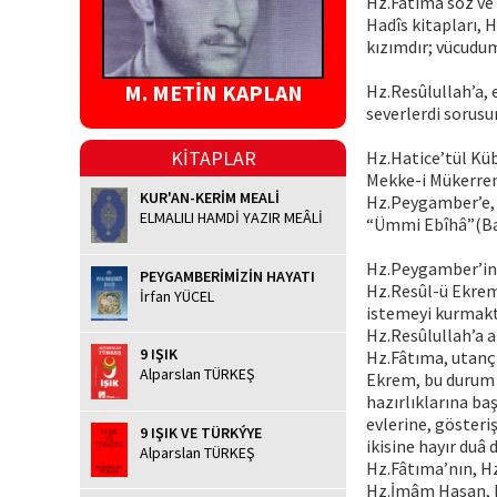
Hz.Fâtıma söz ve
Hadîs kitapları, 
kızımdır; vücudum
M. METİN KAPLAN
Hz.Resûlullah’a, 
severlerdi sorusun
KİTAPLAR
Hz.Hatice’tül Küb
Mekke-i Mükerrem
KUR'AN-KERİM MEALİ
Hz.Peygamber’e, 
ELMALILI HAMDİ YAZIR MEÂLİ
“Ümmi Ebîhâ”(Bab
Hz.Peygamber’in s
PEYGAMBERİMİZİN HAYATI
Hz.Resûl-ü Ekrem,
İrfan YÜCEL
istemeyi kurmakt
Hz.Resûlullah’a a
9 IŞIK
Hz.Fâtıma, utançl
Alparslan TÜRKEŞ
Ekrem, bu durum ü
hazırlıklarına ba
evlerine, gösteriş
9 IŞIK VE TÜRKÝYE
ikisine hayır duâ
Alparslan TÜRKEŞ
Hz.Fâtıma’nın, Hz.
Hz.İmâm Hasan, 