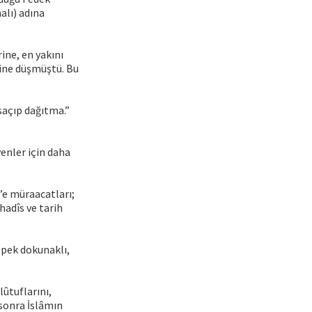
alı) adına
ine, en yakını
rine düşmüştü. Bu
 saçıp dağıtma.”
yenler için daha
’e müraacatları;
hadîs ve tarih
 pek dokunaklı,
ûtuflarını,
 sonra İslâmın