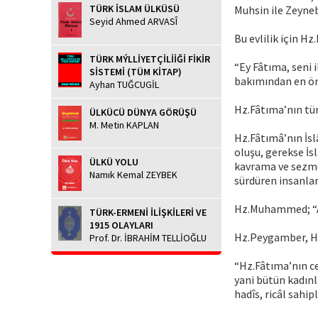
TÜRK İSLAM ÜLKÜSÜ
Muhsin ile Zeyne
Seyid Ahmed ARVASÎ
Bu evlilik için H
TÜRK MÝLLİYETÇİLİİĞİ FİKİR
“Ey Fâtıma, seni 
SİSTEMİ (TÜM KİTAP)
bakımından en önd
Ayhan TUĞCUGİL
Hz.Fâtıma’nın tüm
ÜLKÜCÜ DÜNYA GÖRÜŞÜ
M. Metin KAPLAN
Hz.Fâtımâ’nın İsl
oluşu, gerekse İs
ÜLKÜ YOLU
kavrama ve sezme 
Namık Kemal ZEYBEK
sürdüren insanlara
Hz.Muhammed; “Al
TÜRK-ERMENİ İLİŞKİLERİ VE
1915 OLAYLARI
Hz.Peygamber, H
Prof. Dr. İBRAHİM TELLİOĞLU
“Hz.Fâtıma’nın c
yani bütün kadınl
hadîs, ricâl sahip