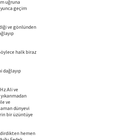
lâm uğruna
boyunca geçim
iği ve gönlünden
ağlayıp
Böylece halk biraz
ni dağlayıp
Hz.Ali ve
şı yıkanmadan
ile ve
 zaman dünyevi
rin bir üzüntüye
endirdikten hemen
lduğu Fedek