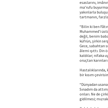
esaslarını, imânı
ma’rufu buyurman
yakınlarla buluşu
tartmanın, farzla
“Bilin ki ben Fâ
Muhammed’i üstün 
değil, benim baba
küfrün, şirkin se
Gece, sabahtan sı
âlemi ışıttı. Din 
kaldılar; nifaka u
oruçtan karınları
Hastalıklarında, 
bir kısım çevirisi
“Dünyadan usanar
Sınadım da attım
onları. Ne de çir
gidilmesi; mızrak