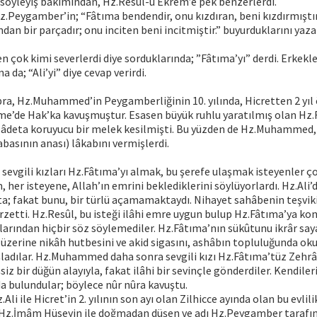
 söyleyiş bakımından, Hz.Resûl-ü Ekrem’e pek benzerlerdi.
Hz.Peygamber’in; “Fâtıma bendendir, onu kızdıran, beni kızdırmıştır
dan bir parçadır; onu inciten beni incitmiştir.” buyurduklarını yazar
en çok kimi severlerdi diye sorduklarında; ”Fâtıma’yı” derdi. Erkekl
a da; “Ali’yi” diye cevap verirdi.
ra, Hz.Muhammed’in Peygamberliğinin 10. yılında, Hicretten 2 yıl 
e’de Hak’ka kavuşmuştur. Esasen büyük ruhlu yaratılmış olan Hz.
âdeta koruyucu bir melek kesilmişti. Bu yüzden de Hz.Muhammed,
asının anası) lâkabını vermişlerdi.
evgili kızları Hz.Fâtıma’yı almak, bu şerefe ulaşmak isteyenler ç
 her isteyene, Allah’ın emrini beklediklerini söylüyorlardı. Hz.Ali’
a; fakat bunu, bir türlü açamamaktaydı. Nihayet sahâbenin teşvik
rzetti. Hz.Resûl, bu isteği ilâhi emre uygun bulup Hz.Fâtıma’ya kon
arından hiçbir söz söylemediler. Hz.Fâtıma’nın sükûtunu ikrâr sa
zerine nikâh hutbesini ve akid sigasını, ashâbın topluluğunda okud
şladılar. Hz.Muhammed daha sonra sevgili kızı Hz.Fâtıma’tüz Zehrâ’
siz bir düğün alayıyla, fakat ilâhi bir sevinçle gönderdiler. Kendiler
 da bulundular; böylece nûr nûra kavuştu.
Ali ile Hicret’in 2. yılının son ayı olan Zilhicce ayında olan bu evlil
Hz.İmâm Hüseyin ile doğmadan düşen ve adı Hz.Peygamber tarafı