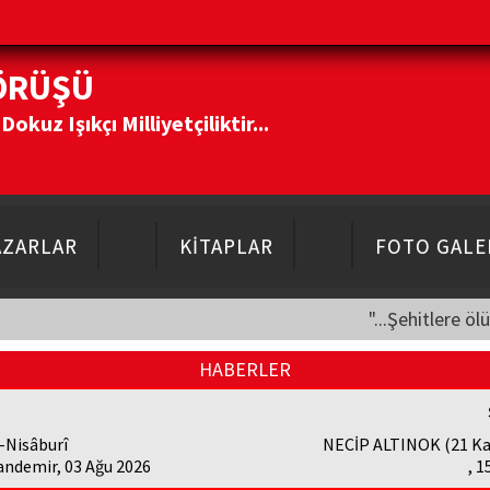
ÖRÜŞÜ
kuz Işıkçı Milliyetçiliktir...
AZARLAR
KİTAPLAR
FOTO GALE
"...Şehitlere öl
HABERLER
-Nisâburî
NECİP ALTINOK (21 Ka
andemir, 03 Ağu 2026
, 1