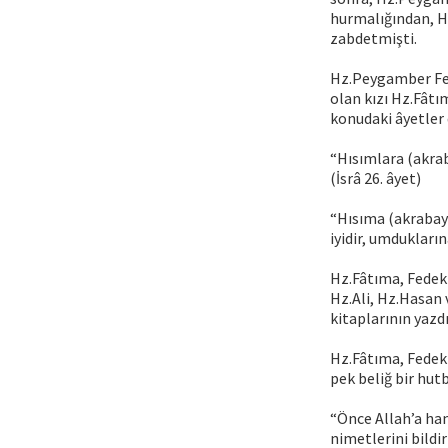
hurmalığından, Hz
zabdetmişti.
Hz.Peygamber Fede
olan kızı Hz.Fâtı
konudaki âyetler 
“Hısımlara (akrab
(İsrâ 26. âyet)
“Hısıma (akrabaya
iyidir, umdukların
Hz.Fâtıma, Fedek 
Hz.Ali, Hz.Hasan 
kitaplarının yazd
Hz.Fâtıma, Fedek 
pek beliğ bir hut
“Önce Allah’a ham
nimetlerini bildi