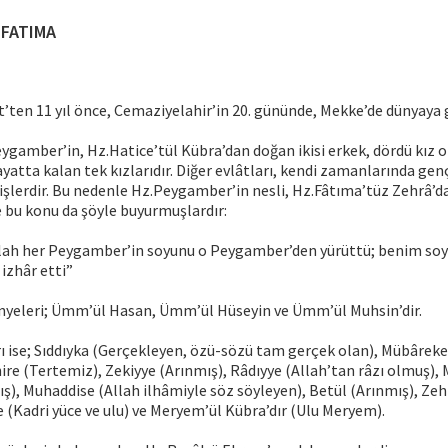
 FATIMA
t’ten 11 yıl önce, Cemaziyelahir’in 20. gününde, Mekke’de dünyaya 
ygamber’in, Hz.Hatice’tül Kübra’dan doğan ikisi erkek, dördü kız 
yatta kalan tek kızlarıdır. Diğer evlâtları, kendi zamanlarında gen
şlerdir. Bu nedenle Hz.Peygamber’in nesli, Hz.Fâtıma’tüz Zehrâ’d
bu konu da şöyle buyurmuşlardır:
lah her Peygamber’in soyunu o Peygamber’den yürüttü; benim so
 izhâr etti”
nyeleri; Ümm’ül Hasan, Ümm’ül Hüseyin ve Ümm’ül Muhsin’dir.
ı ise; Sıddıyka (Gerçekleyen, özü-sözü tam gerçek olan), Mübârek
ire (Tertemiz), Zekiyye (Arınmış), Râdıyye (Allah’tan râzı olmuş), 
ış), Muhaddise (Allah ilhâmiyle söz söyleyen), Betül (Arınmış), Zehr
e (Kadri yüce ve ulu) ve Meryem’ül Kübra’dır (Ulu Meryem).