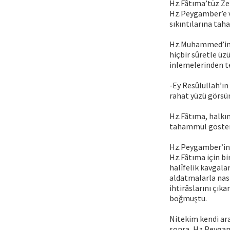
Hz.Fâtıma’tüz Ze
Hz.Peygamber’e v
sıkıntılarına tah
Hz.Muhammed’in 
hiçbir sûretle üz
inlemelerinden te
-Ey Resûlullah’ın
rahat yüzü görsü
Hz.Fâtıma, halkın 
tahammül göster
Hz.Peygamber’in,
Hz.Fâtıma için b
halîfelik kavgalar
aldatmalarla nası
ihtirâslarını çık
boğmuştu.
Nitekim kendi ara
sonra, Hz.Peygamb