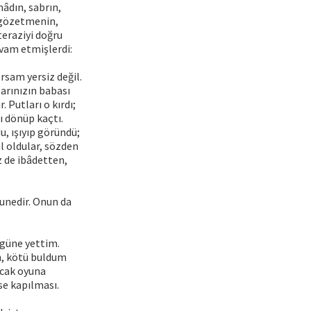
hâdın, sabrın,
 gözetmenin,
teraziyi doğru
evam etmişlerdi:
sam yersiz değil.
arınızın babası
 Putları o kırdı;
ı dönüp kaçtı.
u, ışıyıp göründü;
âl oldular, sözden
z de ibâdetten,
munedir. Onun da
ugüne yettim.
n, kötü buldum
acak oyuna
se kapılması.