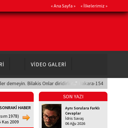
«
Ana Sayfa
» «
İlkelerimiz
»
Rİ
VİDEO GALERİ
üler demeyin. Bilakis Onlar diridirler..." Bakara-154
SON YAZI
SONRAKİ HABER
Aynı Sorulara Farklı
Cevaplar
sım 1978)
İdris Savaş
5 Kas 2009
06 Ağu 2026