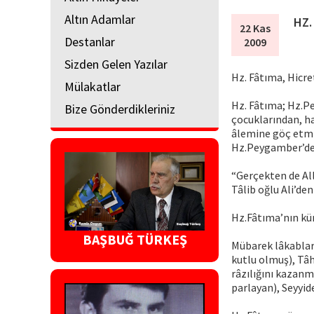
Altın Adamlar
HZ.
22 Kas
Destanlar
2009
Sizden Gelen Yazılar
Hz. Fâtıma, Hicre
Mülakatlar
Hz. Fâtıma; Hz.Pe
Bize Gönderdikleriniz
çocuklarından, ha
âlemine göç etmi
Hz.Peygamber’de 
“Gerçekten de Al
Tâlib oğlu Ali’den
Hz.Fâtıma’nın kü
BAŞBUĞ TÜRKEŞ
Mübarek lâkablar
kutlu olmuş), Tâh
râzılığını kazanm
parlayan), Seyyid