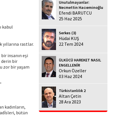
Unutulmayanlar:
Necmettin Hacıeminoğlu
Efendi BARUTCU
25 Haz 2025
ı kabul
Serkes (3)
Hüdai KUŞ
yıllarına rastlar.
22 Tem 2024
bir insanın eşi
ÜLKÜCÜ HAREKET NASIL
 derin bir
ENGELLENİR
lu zor bir yaşam
Orkun Özeller
03 Haz 2024
”
Türkistanlılık 2
Altan Çetin
28 Ara 2023
n kadınların,
adîsleri, bütün