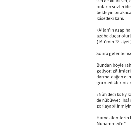
Gel de kulak ver,
onların sözleridi
bekleyin bırakaca
kâsedeki kanı.
«Allah’ın azap ha
azâba duçar olurl
( Mü’min 78. âyet
Sonra gelenler ise
Bundan böyle raha
geliyor; zâlimler
darma-dağan etmed
görmedikleriniz 
«Nûh dedi ki: Ey 
de nübüvvet ihsân
zorlayabilir miyi
Hamd âlemlerin R
Muhammed’e.”