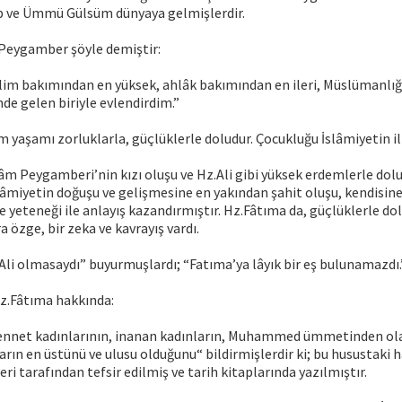
b ve Ümmü Gülsüm dünyaya gelmişlerdir.
z.Peygamber şöyle demiştir:
ilim bakımından en yüksek, ahlâk bakımından en ileri, Müslümanlığ
e gelen biriyle evlendirdim.”
 yaşamı zorluklarla, güçlüklerle doludur. Çocukluğu İslâmiyetin ilk 
âm Peygamberi’nin kızı oluşu ve Hz.Ali gibi yüksek erdemlerle dolu 
lâmiyetin doğuşu ve gelişmesine en yakından şahit oluşu, kendisine
yeteneği ile anlayış kazandırmıştır. Hz.Fâtıma da, güçlüklerle do
 özge, bir zeka ve kavrayış vardı.
i olmasaydı” buyurmuşlardı; “Fatıma’ya lâyık bir eş bulunamazdı.
z.Fâtıma hakkında:
ennet kadınlarının, inanan kadınların, Muhammed ümmetinden ola
arın en üstünü ve ulusu olduğunu“ bildirmişlerdir ki; bu husustaki h
leri tarafından tefsir edilmiş ve tarih kitaplarında yazılmıştır.