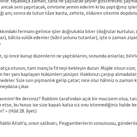
 dinle: Yaşadıkça zaman, sana ne şaşılacak şeyler gösterecek; şaşma
r ancak seni şaşırtacak, ömrüme yemin ederim ki bu yaptığınız işler
ğı anı; sonra da tutun tâze kanla, zehirle, öldüren sitemle dopdolu
kkındaki fermanı gelince işler doğrulukla biter (doğrular kurtulur
ar), bâtıla sülûk edenler (bâtıl yolunu tutanlar), işte o zaman ziya
)
, işi önce kurup düzenlerin ne yaptıklarını, sonunda anlarlar, bilirl
tça oturun, tam inançla fitneyi bekleyin durun. Müjde olsun size; 
in her yanı kaplayan hükümleri yürüyor. Hakkınızı çarpıp almadal
eler. Size son pişmanlık gelip çatar; nice olur hâliniz o zaman k
meydana çıkar.
kavmim! Ne dersiniz? Rabbim tarafından açık bir mucizem olsa, tar
 etse, bu husus ise size kapalı kalsa siz onu istemediğiniz halde be
m? » (Hûd 28. âyet)
abbi Allah’a, onun salâvatı, Peygamberlerin sonuncusu, gönderile