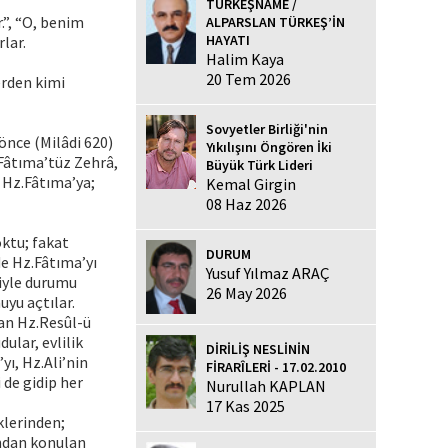
TÜRKEŞNAME /
.”, “O, benim
ALPARSLAN TÜRKEŞ’İN
HAYATI
lar.
Halim Kaya
20 Tem 2026
erden kimi
Sovyetler Birliği'nin
önce (Milâdi 620)
Yıkılışını Öngören İki
Fâtıma’tüz Zehrâ,
Büyük Türk Lideri
 Hz.Fâtıma’ya;
Kemal Girgin
08 Haz 2026
oktu; fakat
DURUM
de Hz.Fâtıma’yı
Yusuf Yılmaz ARAÇ
iyle durumu
26 May 2026
uyu açtılar.
yan Hz.Resûl-ü
ular, evlilik
DİRİLİŞ NESLİNİN
yı, Hz.Ali’nin
FİRARÎLERİ - 17.02.2010
i de gidip her
Nurullah KAPLAN
17 Kas 2025
iklerinden;
ndan konulan