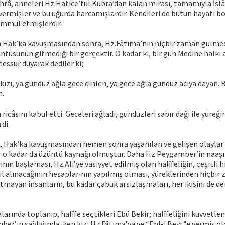
hrâ, anneleri Hz.Hatice’tül Kübra’dan kalan mirası, tamamıyla İs
ermişler ve bu uğurda harcamışlardır. Kendileri de bütün hayatı 
ammül etmişlerdir.
Hak’ka kavuşmasından sonra, Hz.Fâtıma’nın hiçbir zaman gülmed
üntüsünün gitmediği bir gerçektir. O kadar ki, bir gün Medine halkı 
essür duyarak dediler ki;
 kızı, ya gündüz ağla gece dinlen, ya gece ağla gündüz acıya dayan. 
n.
ricâsını kabul etti. Geceleri ağladı, gündüzleri sabır dağı ile yüreği
di.
 Hak’ka kavuşmasından hemen sonra yaşanılan ve gelişen olaylar 
ir o kadar da üzüntü kaynağı olmuştur. Daha Hz.Peygamber’in naa
ının başlaması, Hz.Ali’ye vasiyyet edilmiş olan halîfeliğin, çeşitli h
l alınacağının hesaplarının yapılmış olması, yüreklerinden hiçbir
artmayan insanların, bu kadar çabuk arsızlaşmaları, her ikisini de de
larında toplanıp, halîfe seçtikleri Ebû Bekir; halîfeliğini kuvvetl
er’in sağlığında iken kızı Hz.Fâtıma’ya ve “Ehl-i Beyt”e vermiş o