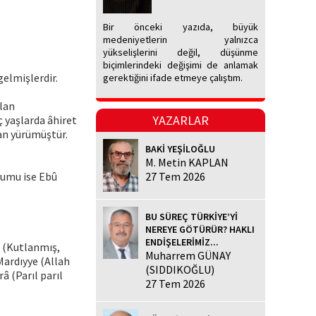
Bir önceki yazıda, büyük
medeniyetlerin yalnızca
yükselişlerini değil, düşünme
biçimlerindeki değişimi de anlamak
gelmişlerdir.
gerektiğini ifade etmeye çalıştım.
olan
YAZARLAR
ç yaşlarda âhiret
an yürümüştür.
BAKİ YEŞİLOĞLU
M. Metin KAPLAN
yumu ise Ebû
27 Tem 2026
BU SÜREÇ TÜRKİYE’Yİ
NEREYE GÖTÜRÜR? HAKLI
ENDİŞELERİMİZ...
e (Kutlanmış,
Muharrem GÜNAY
Mardıyye (Allah
(SIDDIKOĞLU)
â (Parıl parıl
27 Tem 2026