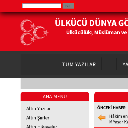
ÜLKÜCÜ DÜNYA G
Ülkücülük; Müslüman ve Do
TÜM YAZILAR
Y
ANA MENÜ
ÖNCEKİ HABER
Altın Yazılar
Hâkim en
Altın Şiirler
M.Yaşar K
Altın Hikayeler