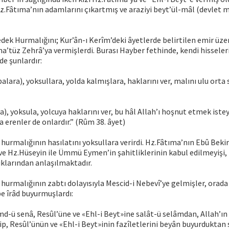
.Fâtıma’nın adamlarını çıkartmış ve araziyi beyt’ül-mâl (devlet m
k Hurmalığını; Kur’ân-ı Kerîm’deki âyetlerde belirtilen emir üzer
ma’tüz Zehrâ’ya vermişlerdi. Burası Hayber fethinde, kendi hissele
de şunlardır:
alara), yoksullara, yolda kalmışlara, haklarını ver, malını ulu orta
), yoksula, yolcuya haklarını ver, bu hâl Allah’ı hoşnut etmek iste
a erenler de onlardır.” (Rûm 38. âyet)
hurmalığının hasılatını yoksullara verirdi. Hz.Fâtıma’nın Ebû Bekir
ve Hz.Hüseyin ile Ümmü Eymen’in şahitliklerinin kabul edilmeyişi, 
ıklarından anlaşılmaktadır.
hurmalığının zabtı dolayısıyla Mescid-i Nebevî’ye gelmişler, orada
be îrâd buyurmuşlardı:
d-ü senâ, Resûl’üne ve «Ehl-i Beyt»ine salât-ü selâmdan, Allah’ın l
rip, Resûl’ünün ve «Ehl-i Beyt»inin fazîletlerini beyân buyurduktan