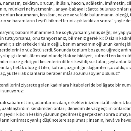
n, namazın, zekâtın, orucun, ihlâsın, haccın, adâletin, imâmetin, ci
ın, münkeri nehyetmenin , anaya-babaya itâatta bulunup onları
p onları korumanın, kıssâsın, nezre ve vefâda bulunmanın, ölçeği, 
rın ve haramların teşri’i hikmetlerini açıkladıktan sonra” şöyle d
tıma’yım; babam Muhammed. Ne söylüyorsam yanlış değil; ne yapıyor
tutuyorsanız, onu tanıyorsanız, bilmeniz gerek ki; O sizin kadınl
mdır; sizin erkeklerinizin değil, benim amcamın oğlunun kardeşidir.
rgerdelerini o yüz üstü serdi. Sonunda toplum bozguna uğradı; ardın
yrılıp gizlendi, âlem aydınlandı; Hak ve hidâyet, zulmetten kurtuld
önderi söze geldi; yol kesenlerin dilleri kesildi; sustular; şeytanlar l
yanlar, helâk olup gittiler; küfrün, azgınlığın düğümleri çözüldü; si
 aç, yüzleri ak olanlarla beraber ihlâs sözünü söyler oldunuz.”
kendilerini ziyarete gelen kadınlara hitabeleri de belâgate bir nu
ni sunuyoruz:
ak sabahı ettim; adamlarınızdan, erkeklerinizden ikrâh ederek b
, uzaklaştırdım kendimden onları; denedim de vazgeçtim onlarda
kin şeydir kılıcın keskin yüzünün gedilmesi; gerçekten sonra olmay
ların kırılması; yanlış düşüncelere sapılması; insanın, hevâ ve heve