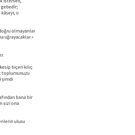
k istersen,
 gebedîr;
 kâseyi, o
, doğru olmayanlar
na uğrayacaklar.»
er.
kesip biçen kılıç
ar; toplumunuzu
i şimdi
afından bana bir
n sizi ona
nlerin ulusu