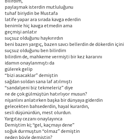
bilirdim,
paylaşmak isterdin mutluluğunu
tuhaf biriydin be Mustafa
latife yapar ara sırada kavga ederdin
benimle hiç kavga etmedin ama
geçmişi anlatır
suçsuz olduğunu haykırırdın
beni bazen yargıç, bazen savcı bellerdin de dökerdin içini
suçsuz olduğunu ben bilirdim
bilirdim de, mahkeme vermişti bir kez kararını
idamın onaylanmıştı da
gülerek gelip
“bizi asacaklar” demiştin
sağdan soldan sana laf atılmıştı
“sandalyeni biz tekmeleriz” diye
ne de çok gülmüştün hatırlıyor musun?
nişanlını anlatırken başka bir dünyaya giderdin
gelecekten bahsederdin, hayal kurardın,
sesli düşünürdün, mest olurdun.
Yargıtay cezanı onaylayınca
Demiştim ki; “gel, kaçmayı dene”
soğuk durmuştun “olmaz” demiştin
neden böyle demiştin?