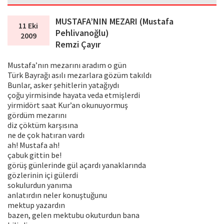
MUSTAFA’NIN MEZARI (Mustafa
11 Eki
Pehlivanoğlu)
2009
Remzi Çayır
Mustafa’nın mezarını aradım o gün
Türk Bayrağı asılı mezarlara gözüm takıldı
Bunlar, asker şehitlerin yatağıydı
çoğu yirmisinde hayata veda etmişlerdi
yirmidört saat Kur’an okunuyormuş
gördüm mezarını
diz çöktüm karşısına
ne de çok hatıran vardı
ah! Mustafa ah!
çabuk gittin be!
görüş günlerinde gül açardı yanaklarında
gözlerinin içi gülerdi
sokulurdun yanıma
anlatırdın neler konuştuğunu
mektup yazardın
bazen, gelen mektubu okuturdun bana