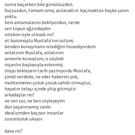
sonra kaçarken bile gönülsüzdün.
Suçsuzdun, tamam ama, asılacaktın. kaçmaktan başka şanın
yoktu.
Seni anlamalarını bekliyordun, nerde
sen topun ağzındaydın
nitekim öyle olmadı mı?
ot bürümüştü Mustafa’nın üstünü
benden konuşmamı istediğini hissediyordum
anlatırım Mustafa, anlatırım
annenle konuştum, o söyledi
nişanlın başkasıyla evlenmiş
ölüyü bekleyeni tarih yazmıyordu Mustafa,
şimdi nerdedir, ne eder haberim yok,
muhtemelen çoluk çocuk sahibi olmuştur,
hayatın telaşı içinde yitip gitmiştir.
arkadaşlar mı?
ne sen sor, ne ben söyleyeyim
dün yaşanmamış sanki
idealizmden kaçıyor insanlar
sorumluluk sıkıyor.
dava mı?