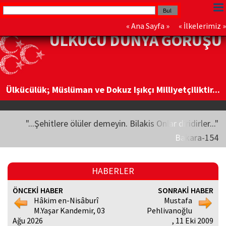
«
Ana Sayfa
» «
İlkelerimiz
»
ÜLKÜCÜ DÜNYA GÖRÜŞÜ
Ülkücülük; Müslüman ve Dokuz Işıkçı Milliyetçiliktir...
"...Şehitlere ölüler demeyin. Bilakis Onlar diridirler..."
Bakara-154
HABERLER
ÖNCEKİ HABER
SONRAKİ HABER
Hâkim en-Nisâburî
Mustafa
M.Yaşar Kandemir, 03
Pehlivanoğlu
Ağu 2026
, 11 Eki 2009