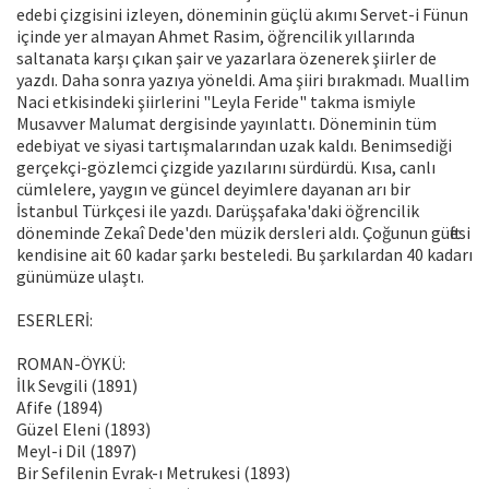
edebi çizgisini izleyen, döneminin güçlü akımı Servet-i Fünun
içinde yer almayan Ahmet Rasim, öğrencilik yıllarında
saltanata karşı çıkan şair ve yazarlara özenerek şiirler de
yazdı. Daha sonra yazıya yöneldi. Ama şiiri bırakmadı. Muallim
Naci etkisindeki şiirlerini "Leyla Feride" takma ismiyle
Musavver Malumat dergisinde yayınlattı. Döneminin tüm
edebiyat ve siyasi tartışmalarından uzak kaldı. Benimsediği
gerçekçi-gözlemci çizgide yazılarını sürdürdü. Kısa, canlı
cümlelere, yaygın ve güncel deyimlere dayanan arı bir
İstanbul Türkçesi ile yazdı. Darüşşafaka'daki öğrencilik
döneminde Zekaî Dede'den müzik dersleri aldı. Çoğunun güftesi
kendisine ait 60 kadar şarkı besteledi. Bu şarkılardan 40 kadarı
günümüze ulaştı.
ESERLERİ:
ROMAN-ÖYKÜ:
İlk Sevgili (1891)
Afife (1894)
Güzel Eleni (1893)
Meyl-i Dil (1897)
Bir Sefilenin Evrak-ı Metrukesi (1893)