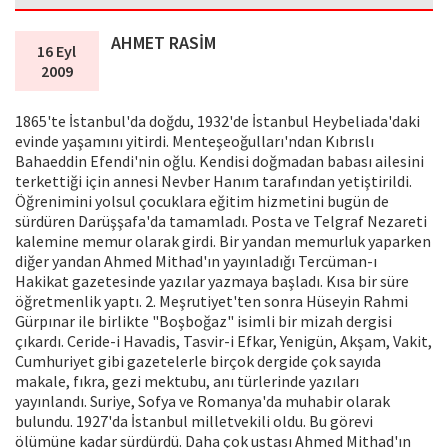
AHMET RASİM
16 Eyl
2009
1865'te İstanbul'da doğdu, 1932'de İstanbul Heybeliada'daki
evinde yaşamını yitirdi. Menteşeoğulları'ndan Kıbrıslı
Bahaeddin Efendi'nin oğlu. Kendisi doğmadan babası ailesini
terkettiği için annesi Nevber Hanım tarafından yetiştirildi.
Öğrenimini yolsul çocuklara eğitim hizmetini bugün de
sürdüren Darüşşafa'da tamamladı. Posta ve Telgraf Nezareti
kalemine memur olarak girdi. Bir yandan memurluk yaparken
diğer yandan Ahmed Mithad'ın yayınladığı Tercüman-ı
Hakikat gazetesinde yazılar yazmaya başladı. Kısa bir süre
öğretmenlik yaptı. 2. Meşrutiyet'ten sonra Hüseyin Rahmi
Gürpınar ile birlikte "Boşboğaz" isimli bir mizah dergisi
çıkardı. Ceride-i Havadis, Tasvir-i Efkar, Yenigün, Akşam, Vakit,
Cumhuriyet gibi gazetelerle birçok dergide çok sayıda
makale, fıkra, gezi mektubu, anı türlerinde yazıları
yayınlandı. Suriye, Sofya ve Romanya'da muhabir olarak
bulundu. 1927'da İstanbul milletvekili oldu. Bu görevi
ölümüne kadar sürdürdü. Daha çok ustası Ahmed Mithad'ın