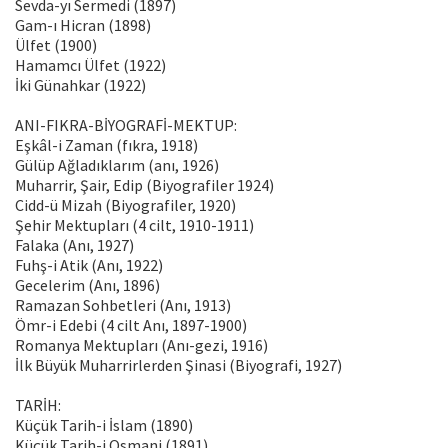
Sevda-yı Sermedi (1897)
Gam-ı Hicran (1898)
Ülfet (1900)
Hamamcı Ülfet (1922)
İki Günahkar (1922)
ANI-FIKRA-BİYOGRAFİ-MEKTUP:
Eşkâl-i Zaman (fıkra, 1918)
Gülüp Ağladıklarım (anı, 1926)
Muharrir, Şair, Edip (Biyografiler 1924)
Cidd-ü Mizah (Biyografiler, 1920)
Şehir Mektupları (4 cilt, 1910-1911)
Falaka (Anı, 1927)
Fuhş-i Atik (Anı, 1922)
Gecelerim (Anı, 1896)
Ramazan Sohbetleri (Anı, 1913)
Ömr-i Edebi (4 cilt Anı, 1897-1900)
Romanya Mektupları (Anı-gezi, 1916)
İlk Büyük Muharrirlerden Şinasi (Biyografi, 1927)
TARİH:
Küçük Tarih-i İslam (1890)
Küçük Tarih-i Osmani (1891)