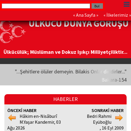
«
Ana Sayfa
» «
İlkelerimiz
»
ÜLKÜCÜ DÜNYA GÖRÜŞÜ
Ülkücülük; Müslüman ve Dokuz Işıkçı Milliyetçiliktir...
"...Şehitlere ölüler demeyin. Bilakis Onlar diridirler..."
Bakara-154
HABERLER
ÖNCEKİ HABER
SONRAKİ HABER
Hâkim en-Nisâburî
Bedri Rahmi
M.Yaşar Kandemir, 03
Eyüboğlu
Ağu 2026
, 16 Eyl 2009