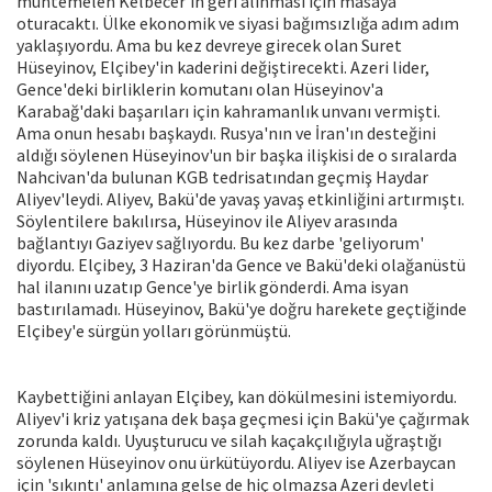
muhtemelen Kelbecer'in geri alınması için masaya
oturacaktı. Ülke ekonomik ve siyasi bağımsızlığa adım adım
yaklaşıyordu. Ama bu kez devreye girecek olan Suret
Hüseyinov, Elçibey'in kaderini değiştirecekti. Azeri lider,
Gence'deki birliklerin komutanı olan Hüseyinov'a
Karabağ'daki başarıları için kahramanlık unvanı vermişti.
Ama onun hesabı başkaydı. Rusya'nın ve İran'ın desteğini
aldığı söylenen Hüseyinov'un bir başka ilişkisi de o sıralarda
Nahcivan'da bulunan KGB tedrisatından geçmiş Haydar
Aliyev'leydi. Aliyev, Bakü'de yavaş yavaş etkinliğini artırmıştı.
Söylentilere bakılırsa, Hüseyinov ile Aliyev arasında
bağlantıyı Gaziyev sağlıyordu. Bu kez darbe 'geliyorum'
diyordu. Elçibey, 3 Haziran'da Gence ve Bakü'deki olağanüstü
hal ilanını uzatıp Gence'ye birlik gönderdi. Ama isyan
bastırılamadı. Hüseyinov, Bakü'ye doğru harekete geçtiğinde
Elçibey'e sürgün yolları görünmüştü.
Kaybettiğini anlayan Elçibey, kan dökülmesini istemiyordu.
Aliyev'i kriz yatışana dek başa geçmesi için Bakü'ye çağırmak
zorunda kaldı. Uyuşturucu ve silah kaçakçılığıyla uğraştığı
söylenen Hüseyinov onu ürkütüyordu. Aliyev ise Azerbaycan
için 'sıkıntı' anlamına gelse de hiç olmazsa Azeri devleti