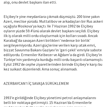
alıp, onu devlet başkanı ilan etti.
Elçibey'e yine meydanlara çıkmak düşmüştü. 200 bine yakın
Azeri, meclise yürüdü. Muttalibov ve arkadaşları bir Rus askeri
uçağıyla Moskova'ya kaçtı. Ve 7 Haziran 1992'de Elçibey
oyların yüzde 59.4'ünü alarak devlet başkanı seçildi. Elçibey
ilk iş olarak milli ordu oluşturmak için kolları sıvadı. Ancak
Karabağ'da savaşan Azeri birlikleri 'nedense bir birlik'
sergileyemiyordu. Azeri güçlerine verilen karşı atak emri,
bizzat Savunma Bakanı Gaziyev'in 'geri çekil' emriyle sabote
ediliyordu. Ermeniler Kelbecer ve Ağdam'a da girdi. Elçibey'in
Türkiye'nin yardımıyla kurduğu milli ordu başarılı olamamıştı.
Eylül 1992'de cephe ziyaretlerinden birinde Elçibey'e karşı bu
kez suikast düzenlendi. Ama sonuç alınamadı.
AZERBAYCAN'I İÇ SAVAŞA SÜRÜKLEMEM
1993'e girildiğinde Elçibey yönetimi petrol anlaşmalarını
belli bir noktaya getirmişti. 15 Haziran'da Ermenilerle