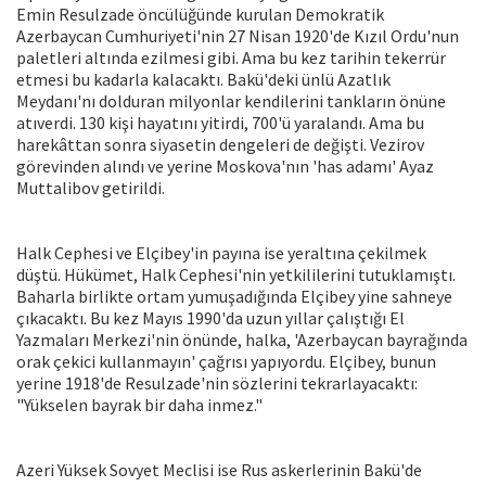
Emin Resulzade öncülüğünde kurulan Demokratik
Azerbaycan Cumhuriyeti'nin 27 Nisan 1920'de Kızıl Ordu'nun
paletleri altında ezilmesi gibi. Ama bu kez tarihin tekerrür
etmesi bu kadarla kalacaktı. Bakü'deki ünlü Azatlık
Meydanı'nı dolduran milyonlar kendilerini tankların önüne
atıverdi. 130 kişi hayatını yitirdi, 700'ü yaralandı. Ama bu
harekâttan sonra siyasetin dengeleri de değişti. Vezirov
görevinden alındı ve yerine Moskova'nın 'has adamı' Ayaz
Muttalibov getirildi.
Halk Cephesi ve Elçibey'in payına ise yeraltına çekilmek
düştü. Hükümet, Halk Cephesi'nin yetkililerini tutuklamıştı.
Baharla birlikte ortam yumuşadığında Elçibey yine sahneye
çıkacaktı. Bu kez Mayıs 1990'da uzun yıllar çalıştığı El
Yazmaları Merkezi'nin önünde, halka, 'Azerbaycan bayrağında
orak çekici kullanmayın' çağrısı yapıyordu. Elçibey, bunun
yerine 1918'de Resulzade'nin sözlerini tekrarlayacaktı:
"Yükselen bayrak bir daha inmez."
Azeri Yüksek Sovyet Meclisi ise Rus askerlerinin Bakü'de