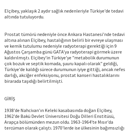
Elçibey, yaklaşık 2 aydır sağlık nedenleriyle Türkiye'de tedavi
altında tutuluyordu.
Prostat tümörü nedeniyle önce Ankara Hastanesi'nde tedavi
altına alınan Elçibey, hastalığının belirli bir evreye ulaşması
ve kemik tutulumu nedeniyle radyoterapi gerektiği için 9
Ağustos Çarşamba günü GATA'ya radyoterapi görmek üzere
kaldırılmıştı. Elçibey'in Türkiye'ye "metabolik durumunun
çok bozuk ve septik komada, şuuru kapalı olarak" geldiği,
Türkiye'de kaldığı sürece durumunun iyiye gittiği, ancak nefes
darlığı, akciğer enfeksiyonu, prostat kanseri hastalıklarını
birarada taşıdığı belirtilmişti.
GİRİŞ
1938'de Nahcivan'ın Keleki kasabasında doğan Elçibey,
1962'de Bakü Devlet Üniversitesi Doğu Dilleri Enstitüsü,
Arapça bölümünden mezun oldu. 1963-1964'te Mısır'da
tercüman olarak çalıştı. 1970'lerde ise ülkesinin bağımsızlığı