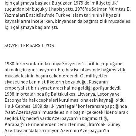
için çalışmaya başladı. Bu yüzden 1975'de 'milliyetçilik'
suçundan bir buçuk yıl hapis yattı. 1976'da Salman Mümtaz El
Yazmaları Enstitüsü'nde Türk ve İslam tarihinin ilk yazılı
kaynaklarını incelerken, bir yandan da bağımsızlık mücadelesi
için çalışmaya başlamıştı.
SOVYETLER SARSILIYOR
1980'lerin sonlarında dünya Sovyetler'i tarihin çöplüğüne
atmak için gün sayıyordu. Elçibey ise ülkesinde bağımsızlık
mücadelesinin başını çekenlerdendi. O, milliyetler
siyasetinde Leninist ilkelerin bozulduğu, Rusçanın
emperyalist bir siyaset aracı haline geldiği görüşündeydi.
1988'in ortalarında üç Baltık ülkesi Litvanya, Letonya ve
Estonya'da halk cepheleri kurulması ona esin kaynağı oldu.
Halk Cephesi 1989'da ilk 'yarı legal' konferansını yaptığında
'Azat Azerbaycan' mücadelesinin başını çekecek lider olarak
seçildi. Üç hedefi vardı: Azerbaycan'ın bağımsızlığı,
Karabağ'ın Ermenilerden temizlenmesi, İran'daki Güney
Azerbaycan'daki 25 milyon Azeri'nin Azerbaycan'la