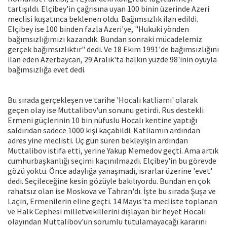
tartışıldı. Elçibey'in çağrısına uyan 100 binin üzerinde Azeri
meclisi kuşatınca beklenen oldu. Bağımsızlık ilan edildi.
Elçibey ise 100 binden fazla Azeri'ye, "Hukuki yönden
bağımsızlığımızı kazandık. Bundan sonraki mücadelemiz
gerçek bağımsızlıktır" dedi. Ve 18 Ekim 1991'de bağımsızlığını
ilan eden Azerbaycan, 29 Aralık'ta halkın yüzde 98'inin oyuyla
bağımsızlığa evet dedi.
Bu sırada gerçekleşen ve tarihe 'Hocalı katliamı' olarak
geçen olay ise Muttalibov'un sonunu getirdi. Rus destekli
Ermeni güçlerinin 10 bin nüfuslu Hocalı kentine yaptığı
saldırıdan sadece 1000 kişi kaçabildi. Katliamın ardından
adres yine meclisti. Üç gün süren bekleyişin ardından
Muttalibov istifa etti, yerine Yakup Memedov geçti. Ama artık
cumhurbaşkanlığı seçimi kaçınılmazdı. Elçibey'in bu görevde
gözü yoktu. Önce adaylığa yanaşmadı, ısrarlar üzerine 'evet'
dedi. Seçileceğine kesin gözüyle bakılıyordu. Bundan en çok
rahatsız olan ise Moskova ve Tahran'dı. İşte bu sırada Şuşa ve
Laçin, Ermenilerin eline geçti. 14 Mayıs'ta mecliste toplanan
ve Halk Cephesi milletvekillerini dışlayan bir heyet Hocalı
olayından Muttalibov'un sorumlu tutulamayacağı kararını