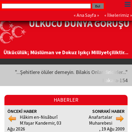
«
Ana Sayfa
» «
İlkelerimiz
»
ÜLKÜCÜ DÜNYA GÖRÜŞÜ
Ülkücülük; Müslüman ve Dokuz Işıkçı Milliyetçiliktir...
"...Şehitlere ölüler demeyin. Bilakis Onlar diridirler..."
Bakara-154
HABERLER
ÖNCEKİ HABER
SONRAKİ HABER
Hâkim en-Nisâburî
Anafartalar
M.Yaşar Kandemir, 03
Muharebesi
Ağu 2026
, 19 Ağu 2009