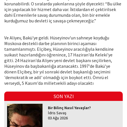
korunabilirdi. O sıralarda yakınlarına şöyle diyecekti: “Bu ülke
için yapılacak bir hizmet daha var. İktidardan el çektirilsek
dahi Ermenilerle savaş durumunda olan, bin bir emekle
kurduğumuz bu devleti iç savaşa çekmeyeceğiz.”
Ve Aliyev, Bakü'ye geldi. Hüseyinov'un sahneye koyduğu
Moskova destekli darbe planının birinci aşaması
tamamlanmıştı. Elçibey, Hüseyinov aracılığıyla kendisine
suikast hazırlandığını öğrenince, 17 Haziran'da Keleki'ye
gitti. 24 Haziran'da Aliyev yeni devlet başkanı seçilirken,
Hüseyinov da başbakanlığa atanacaktı. 1997'de Bakü'ye
dönen Elçibey, bir yıl sonraki devlet başkanlığı seçimini
'demokratik ve adil' olmadığı için boykot etti. Ömrü el
verseydi, 5 Kasım'da milletvekili adayı olacaktı
SON YAZI
Bir Bilinç Nasıl Yavaşlar?
İdris Savaş
03 Ağu 2026