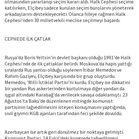
olmasından yararlanıp seçim kararı aldı. Halk Cephesi seçime
katılırken, Elçibey sadece kurulan seçim bürolarını yöneterek
arkadaşlarını destekleyecekti. Olanca hileye rağmen Halk
Cephesi'nden 30 milletvekili meclise seçilmeyi başardı.
CEPHEDE İLK ÇATLAK
Rusya'da Boris Yeltsin'in devlet başkanı olduğu 1991'de Halk
Cephesi'nde de ilk çatlaklar belirdi. Moskova'da hapis yattığı
sıralarda Rus yanlısı olduğu söylenen İtibar Memedov ve
Rahim Gaziyev, Elçibey karşısında bir grup oluşturdu.
Memedov, 'Milli İstiklal Partisi'ni kurdu. Elçibey ise dikkatini
bir yandan Rus askerlerinden kurtulmaya diğer yandan da
işgal altındaki Karabağ'da verilecek savaşa odaklamıştı. 23
Ağustos'ta Bakü'de düzenlenen mitingde komünist
partisinin lağvedilmesini isteyen konuşmasını yaptığında,
sivil giyimli KGB ajanları tarafından feci şekilde dövüldü.
Azerbaycan ise artık geri dönülmez bir noktaya gelmişti.
Komünist Partisi, 14 Eylül'deki kongrede lağvedilmeyi