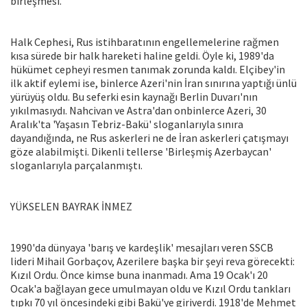
birleşmesi.
Halk Cephesi, Rus istihbaratının engellemelerine rağmen
kısa sürede bir halk hareketi haline geldi. Öyle ki, 1989'da
hükümet cepheyi resmen tanımak zorunda kaldı. Elçibey'in
ilk aktif eylemi ise, binlerce Azeri'nin İran sınırına yaptığı ünlü
yürüyüş oldu. Bu seferki esin kaynağı Berlin Duvarı'nın
yıkılmasıydı. Nahcivan ve Astra'dan onbinlerce Azeri, 30
Aralık'ta 'Yaşasın Tebriz-Bakü' sloganlarıyla sınıra
dayandığında, ne Rus askerleri ne de İran askerleri çatışmayı
göze alabilmişti. Dikenli tellerse 'Birleşmiş Azerbaycan'
sloganlarıyla parçalanmıştı.
YÜKSELEN BAYRAK İNMEZ
1990'da dünyaya 'barış ve kardeşlik' mesajları veren SSCB
lideri Mihail Gorbaçov, Azerilere başka bir şeyi reva görecekti:
Kızıl Ordu. Önce kimse buna inanmadı. Ama 19 Ocak'ı 20
Ocak'a bağlayan gece umulmayan oldu ve Kızıl Ordu tankları
tıpkı 70 yıl öncesindeki gibi Bakü'ye giriverdi. 1918'de Mehmet