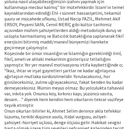
yoluna nasıl ulaşabileceğimizin izahını yapmak için
kullanmaya mecbur kalmış” bir mütefekkirdir. İslam’ın temel
kaynaklarından edindiği Ehl-i sünnet hassasiyetini, tekamül
şuuru ve mücahede ufkunu, Üstad Necip FAZIL, Mehmet Akif
ERSOY, Peyami SAFA, Cemil MERİÇ gibi kültür tarihimiz
açısından mühim şahsiyetlerden aldığı metodolojik duruş ve
uslüpla harmanlamış ve Batıcılık bataklığına saplanarak fikrî
enerjisini bitirmiş maddi/manevî bünyemizi harekete
geçirmeye çalışmıştır.
Köşesinde bir ömür insanlığın ve İslamlığın gerektirdiği ilmî,
fikrî, ameli ve ahlaki mekarimin gösterişsiz tellallığını
yapmıştır. Yer yer manevî motivasyonu irtifa kaybettiğinde o;
“İkaz, ihtar ve irşat gayretleri şartlar ne kadar ağırlaşırsa
ağırlaşsın mutlaka sürdürülmelidir. Yorulacaksınız, hor
görüleceksiniz, zulme uğrayacaksınız, fakat benden bu kadar
demeyeceksiniz. Mümin meyus olmaz. Bu yolculukta tahavvül
var, inkıta yok. Onuncu köy, kırkıncı kapı, yüzüncü vasıta,
devam…” diyerek hem kendini hem okurlarını tekrar vazifeye
teşvik etmiştir.
Onun okurları bilirler ki, Ahmet Selim denince akla tefekkür
lüzumu, terkibi düşünce usulü, itidal vurgusu, asliyet-
şahsiyet-hürriyet üçlüsü, denge ölçüsü gelir. Hakikat sevgisi
başta olmak üzere tüm sevgileri nefsaniyet kirlerinden tecrit