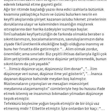
ederek tekamül etme gayreti gelir.
Ağır bir ritimde başladığı yazısı ikna edici izahlarla bütünlük
kıvamına yaklaştıkça hızını ve özünü bulurken nesrin en
keyifli akışlarında şiiriyet kazanan üslubu hikmet zirvelerinin
doruklarına ulaşır ve kaleminden insanlığın müşterek
ıstıraplarına dair harika özdeyişler sızmaya başlar.
İlmî sahadaki keyfiyetsizliğin de farkında olmakla beraber o
sıkıntılarımızın, bocalamalarımızın, savruluşlarımızın daha
ziyade fikrî üretkenlik eksikliğine bağlı olduğuna inanmış ve
bunu her fırsatta dile getirmiştir. “…Alim olmak zordur,
önemlidir; ama sınırlıdır. Biz çeşitli ihtisas dallarıyla ilgili çok
âlim yetiştirdik ama yeterince düşünür yetiştiremedik, bunun
sıkıntılarını da çok yaşadık.”
“…İlimsiz düşünce uçar, düşüncesiz ilim donar” , ”…İlim
düşünceye veri sunar, düşünce ilme yol gösterir.“, ”…İnanca
dayanan düşünce bahsinde meydan boş kalmıştır.
Müstesnaların çırpınışları ve mesajları müessiriyet
meydanına ulaşamamıştır.” cümleleriyle hep bu hususu ifade
etmek istemiş ve insanımızı bıkmadan yılmadan düşünceye
teşvik etmiştir.
Tefekkürü böylesine yoğun teşvik etmiştir de bir ölçü vaz
etmemiş midir ? Elbette etmiştir. İşte onlardan bir kaçı : “…