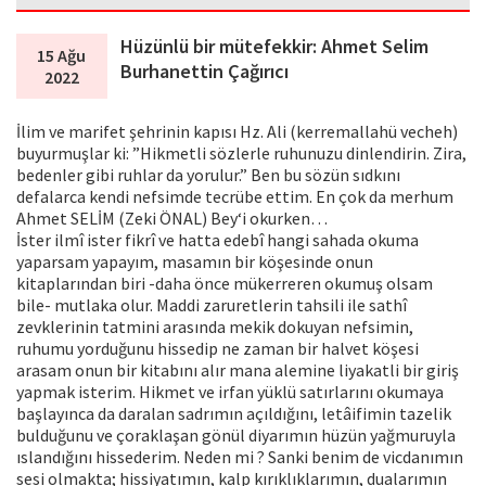
Hüzünlü bir mütefekkir: Ahmet Selim
15 Ağu
Burhanettin Çağırıcı
2022
İlim ve marifet şehrinin kapısı Hz. Ali (kerremallahü vecheh)
buyurmuşlar ki: ”Hikmetli sözlerle ruhunuzu dinlendirin. Zira,
bedenler gibi ruhlar da yorulur.” Ben bu sözün sıdkını
defalarca kendi nefsimde tecrübe ettim. En çok da merhum
Ahmet SELİM (Zeki ÖNAL) Bey‘i okurken…
İster ilmî ister fikrî ve hatta edebî hangi sahada okuma
yaparsam yapayım, masamın bir köşesinde onun
kitaplarından biri -daha önce mükerreren okumuş olsam
bile- mutlaka olur. Maddi zaruretlerin tahsili ile sathî
zevklerinin tatmini arasında mekik dokuyan nefsimin,
ruhumu yorduğunu hissedip ne zaman bir halvet köşesi
arasam onun bir kitabını alır mana alemine liyakatli bir giriş
yapmak isterim. Hikmet ve irfan yüklü satırlarını okumaya
başlayınca da daralan sadrımın açıldığını, letâifimin tazelik
bulduğunu ve çoraklaşan gönül diyarımın hüzün yağmuruyla
ıslandığını hissederim. Neden mi ? Sanki benim de vicdanımın
sesi olmakta; hissiyatımın, kalp kırıklıklarımın, dualarımın