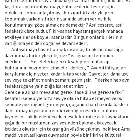
isimli eserinin 94. sayfasındaki şu satırlar bunun şahididir: ”Az
kişi tarafından anlaşılmayı, kalın ve derin tesirler için
öldükten sonra anlaşılmayı, bir zıpırlık taviziyle prim
toplamak varken sıfırların yanında adam yerine bile
konulmamayı göze almak ne demektir ? Asıl cesaret, asıl
fedakarlık işte budur. Fikir-sanat hayatını gerçek manada
etkileyenler de böyle insanlardır. Bir gün onlar birilerinin
varlığında yeniden doğar ve devam eder”.
“…Anlaşılmaya hasret olmak ile anlaşılmaktan müstağni
davranmak birbiriyle çelişmez.” istiğnasını terennüm
ederken, “…Meselelerin gerçek sahipleri muhatap
buhranının hüzünleri içindedir” derken, ”...Avami ihtiyaçları
karşılamak için yeteri kadar kitap vardır. Gayretleri daha üst
seviyeye teksif etmenin zamanı gelmiştir…” derken hep aynı
fedakarlığa ve yalnızlığa işaret etmiştir.
Gerek ele alınan mevzular, gerek ifade dili ve gerekse fikrî
kesafeti sebebiyle orta seviye okura hitap etmeyen ve bu
sebeple pek rağbet görmeyen, çoğunun hali hazırda baskısı
dahi olmayan yukarıda ismini verdiğim eserler; onların
kıymetini takdir edebilecek, meselelerimize asli kaynakların
ışığında bir müslüman zaviyesinden bakmak isteyecek
istidatlı okurlar için tekrar gün yüzüne çıkmayı bekliyor. Ama
maddi ve siyasî kaygı duymadan böyle bir fikrî ve kültürel