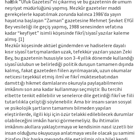
haftalık ”Ufuk Gazetesi”ni çıkarmış ve bu gazetenin de umum
neşriyat müdürlüğünü yapmış. Mezkûr gazeteler maddi
gerekçelerle kapatılmak zorunda kalınca 1986’da yayın
hayatına başlayan ”Zaman” gazetesine Mehmet Şevket EYGİ
Bey vesileliği ile geçiş yapmış, 1988 senesinden vefatına
kadar “keyfiyet” isimli köşesinde fikrî/siyasî yazılar kaleme
almış. [1]
Mezkûr köşesinde aktüel gündemden ve hadiselere dayalı
kısır siyasî tartışmalardan uzak, tefekkür yazıları yazan Zeki
Bey, bu gazetenin hususiyle son 3-4 yıllık dönemde kullandığı
siyasî üslubun ve belirlediği politik duruşun tamamen dışında
kalmış, fakat gazeteden fiilen ayrılmayarak, uzun okumalar
neticesi teşekkül etmiş ilmî ve fikrî müktesebatından
damıttığı hikmet damlalarını okuruyla paylaşabilmenin
imkânını son ana kadar kullanmayı seçmiştir. Bu tercihi
elbette tenkit edilebilir ve senelerce dile getirdiği fikrî ve fiili
tutarlılıkla çeliştiği söylenebilir. Ama bir insanı saran sosyal
ve psikolojik şartların tamamını bilmeden yapılan
eleştirilerde, ilgili kişi için özür telakki edilebilecek durumlar
olabileceğini imkân harici görmemeliyiz. Bu ihtimalin
imkânını akıllara yaklaştırmaya ve kendisinin nasıl izzetli bir
insan olduğunu okuyucuya anlatmaya vesile olacak şu samimi
itirafını (bir başka meyanda dile getirilmiş olsa bile) kendi