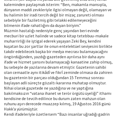
kaleminden paylaşmak isterim: “Ben, makamla mansıpla,
dünyanın maddi zevkleriyle ilgisi olmayan değil, olamayan ve
bu halimin bir iradi tercih değil bir mizaç zarureti olması
sebebiyle bir faziletmiş gibi telakki edilemeyeceğini
bilmenin ifade rahatlığını da duyan biriyim.”
Müzmin hastalığı nedeniyle genç yaşından beri evinde
mecburi bir uzlet halinde ve sadece kitap tetebbuu-makale
muharrirliği ile iştigal ederek yaşayan Zeki Bey, kendini
kuşatan bu zor şartlar ile onun entelektüel seviyesini birlikte
takdir edebilecek başka bir medya mecrası bulamayacağını
öngördüğünden, yazdığı gazeteden ayrılırsa bir daha aynı
ifade ve hizmet şansını bulamayacağı kanaatine zahip olmuş,
bu sebeple de yazılarına devam etmiştir. Gazetenin sahibi
olan cemaatle aynı itikâdî ve fikrî zeminde olmasa da zahiren
bu gazetenin bir parçası olduğundan 15 Temmuz sonrası
başlayan adli süreçte gözaltı kararına muhatap olmuştur.
Nihai olarak gazetede ne yazdığına ve ne yaptığına
bakılmaksızın “vatana ihanet ve terör örgütü üyeliği” ithamı
kendisine de tevcih edilince bu durum zaten mahzun olan
ruhunu aşırı derecede muazzep kılmış, 19 Ağustos 2016 günü
Hakk’a yürümüştür.
Kendi ifadeleriyle özetlersem “Bazı insanlar uğradığı gadrin