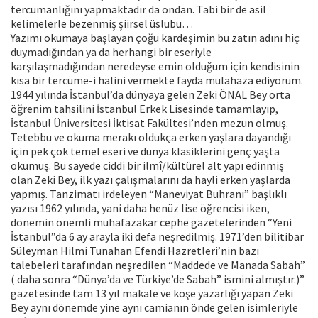
tercümanlığını yapmaktadır da ondan. Tabi bir de asil
kelimelerle bezenmiş şiirsel üslubu…
Yazımı okumaya başlayan çoğu kardeşimin bu zatın adını hiç
duymadığından ya da herhangi bir eseriyle
karşılaşmadığından neredeyse emin olduğum için kendisinin
kısa bir tercüme-i halini vermekte fayda mülahaza ediyorum.
1944 yılında İstanbul’da dünyaya gelen Zeki ÖNAL Bey orta
öğrenim tahsilini İstanbul Erkek Lisesinde tamamlayıp,
İstanbul Üniversitesi İktisat Fakültesi’nden mezun olmuş.
Tetebbu ve okuma merakı oldukça erken yaşlara dayandığı
için pek çok temel eseri ve dünya klasiklerini genç yaşta
okumuş. Bu sayede ciddi bir ilmî/kültürel alt yapı edinmiş
olan Zeki Bey, ilk yazı çalışmalarını da hayli erken yaşlarda
yapmış. Tanzimatı irdeleyen “Maneviyat Buhranı” başlıklı
yazısı 1962 yılında, yani daha henüz lise öğrencisi iken,
dönemin önemli muhafazakar cephe gazetelerinden “Yeni
İstanbul”da 6 ay arayla iki defa neşredilmiş. 1971’den bilitibar
Süleyman Hilmi Tunahan Efendi Hazretleri’nin bazı
talebeleri tarafından neşredilen “Maddede ve Manada Sabah”
( daha sonra “Dünya’da ve Türkiye’de Sabah” ismini almıştır.)”
gazetesinde tam 13 yıl makale ve köşe yazarlığı yapan Zeki
Bey aynı dönemde yine aynı camianın önde gelen isimleriyle