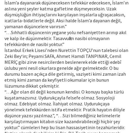
İslam’a dayanarak düşüneceksen tefekkür edeceksen, İslam’ın
aslına yeni şeyler katma gafletine düşmeyeceksin. Uzak
düşmüşlüğün ihtiyaçlarını karşılayan inşalarla uğraşacaksın,
icatlarla-bidatlerle değil. Aksi halde İslam’a dayanan değil,
yamanan düşüncelere varırsın.”
“…Sıhhatli düşüncenin yegane yolu nefsaniyetten arınıp akıl
ve kalp ile düşünmektir. Tasavvuftan nasibi olmayanın
tefekkürden de nasibi yoktur.”
İstanbul Erkek Lisesi’nden Nurettin TOPÇU’nun talebesi olan
Zeki Bey‘in; Peyami SAFA, Ahmet Hamdi TANPINAR, Cemil
MERİÇ gibi zirve nesircilerden beslenerek elde ettiği edebî
üslubu yeni nesil okurlara genelde ağır gelmektedir. O bu
durumu bazen açıkça dile getirmiş, vaziyeti kimi zaman izah
etmiş kimi zaman da keyfiyetli okumalar için bunun
lüzumuna dikkat çekmiştir.
“…Ağır olan dil değil konunun kendisi. O konuyu başka türlü
kuşatamazsınız. Uydurukçayla felsefe olmaz. Sosyoloji
olmaz. Edebiyat olmaz. İlahiyat olmaz. Uydurukçaya
yönelmek tefekkürden istifa etmektir. Pratik hayatın diliyle
düşünce yazısı yazılmaz.”, “…Sizi bilmediğiniz kelimelerle
karşılaştırmayan kitabın size kazandırabileceği hiçbir şey
yoktur.” cümleleri hep bu lisan hassasiyetinin tezahürleridir.