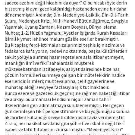
sadece azabını değil hicabını da duyar.” O bu hicabı öyle derin
hissetmiş ki aynı gece kaldırıldığı hastaneden evine bir daha
dönememiştir. Ardında; Din–Medeniyet-Laiklik, Din-Dil-Tarih
Şuuru, Medeniyet Krizi, Milli-Manevî Bütünlüğümüz, Sevgiyle
Yaşamak, Uyanış Zamanı, Nazım Dosyası, Dünya İslama
Muhtaç 1-2, Hüzün Yağmuru, Ayetler Işığında Kuran Kıssaları
isimli kıymeti ehlince malum güzide eserler bırakmıştır.
Bu kitaplar, ferdi-ictimai arızalarımızı teşhis için azimle ve
fedakarca kafa yoran, tedavi noktasında, başka kültürlerden
taklit yoluyla alınmış hazır reçetelere asla itibar etmeyen,
insanlığın ilmî ve fikrî sahalardaki müşterek
müktesebatından istifadeyle, asliyet dairesinde bize has
çözüm formülleri sunmaya çalışan bir mütefekkirin nadide
eserleridir. İsimleri; muhtevalarına, telif gayelerine ve
muhatap aldığı seviyeye fazlasıyla ışık tutmaktadır.
Bunca esere ve gazetecilik geçmişine rağmen hakettiği itibar
ve alakayı bulamaması kendisini hiçbir zaman tahrir
ilkelerinden geri adım atmaya sürüklememiştir. Her geçen
gün derinleşen fikrî perspektifinden ve bu yoğunluğu okuruna
aktarırken kullandığı seviyeli dilden asla taviz vermemiştir.
Zira o, her hakikat sevdalısı gibi şöhret ve ikbalin değil fikrî
isabet ve latif hitabetin izini sürmüştür. ”Medeniyet Krizi”