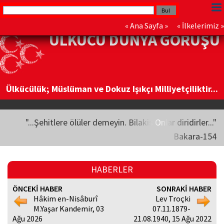
«
Ana Sayfa
» «
İlkelerimiz
»
ÜLKÜCÜ DÜNYA GÖRÜŞÜ
Ülkücülük; Müslüman ve Dokuz Işıkçı Milliyetçiliktir...
"...Şehitlere ölüler demeyin. Bilakis Onlar diridirler..."
Bakara-154
HABERLER
ÖNCEKİ HABER
SONRAKİ HABER
Hâkim en-Nisâburî
Lev Troçki
M.Yaşar Kandemir, 03
07.11.1879-
Ağu 2026
21.08.1940, 15 Ağu 2022