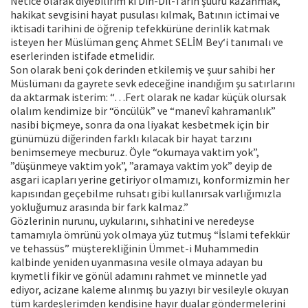
Netice olarak diyebilirim ki Din-Dil-Tarih şuuru kazanmak,
hakikat sevgisini hayat pusulası kılmak, Batının ictimai ve
iktisadi tarihini de öğrenip tefekkürüne derinlik katmak
isteyen her Müslüman genç Ahmet SELİM Bey‘i tanımalı ve
eserlerinden istifade etmelidir.
Son olarak beni çok derinden etkilemiş ve şuur sahibi her
Müslümanı da gayrete sevk edeceğine inandığım şu satırlarını
da aktarmak isterim: “…Fert olarak ne kadar küçük olursak
olalım kendimize bir “öncülük” ve “manevî kahramanlık”
nasibi biçmeye, sonra da ona liyakat kesbetmek için bir
günümüzü diğerinden farklı kılacak bir hayat tarzını
benimsemeye mecburuz. Öyle “okumaya vaktim yok”,
”düşünmeye vaktim yok”, ”aramaya vaktim yok” deyip de
asgari icapları yerine getiriyor olmamızı, konformizmin her
kapısından geçebilme ruhsatı gibi kullanırsak varlığımızla
yokluğumuz arasında bir fark kalmaz.”
Gözlerinin nurunu, uykularını, sıhhatini ve neredeyse
tamamıyla ömrünü yok olmaya yüz tutmuş “İslami tefekkür
ve tehassüs” müşterekliğinin Ümmet-i Muhammedin
kalbinde yeniden uyanmasına vesile olmaya adayan bu
kıymetli fikir ve gönül adamını rahmet ve minnetle yad
ediyor, acizane kaleme alınmış bu yazıyı bir vesileyle okuyan
tüm kardeşlerimden kendisine hayır dualar göndermelerini