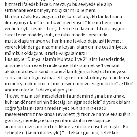
hizmeti ifa edebilecek, mevzuyu bu seviyede ele alıp
sırtlanabilecek bir yayıncı çıkar mı bilemem.
Merhum Zeki Bey bugün artık küresel ölçekli bir buhrana
dönüşmüş olan “insanlık ve medeniyet” krizini hem tüm
vecheleriyle teşhis etmiş, hem de tedavinin; fıtrata uygun
surette ne maddeyi ruh, ne ruhu madde karşısında
mutlaklaştırmayan ve her birine layık olduğu asli kıymeti
vererek bir denge nizamına koyan İslam dinine teslimiyetle
mümkün olduğunu ısrarla vurgulamıştır.
Hususiyle “Dünya İslam’a Muhtaç 1 ve 2” isimli eserlerinde,
umumen tüm eserlerinde önce Ehl-i sünnet ve’l cemaat
akidesine dayalı kendi manevî kimliğimizi keşfettirmeye ve
sonra bu kimliğin istinat ettiği referansla dünyayı madden ve
manen yeniden imar etme misyonumuzu en güçlü ilmî ve fikrî
argümanlarla ifadeye çalışmıştır.
“Hayatımızın asıl meselelerini gündemin dışına bırakmak,
buhran dönemlerinin ödettiği en ağır bedeldir.” diyerek İslam
coğrafyalarını saran medeniyet buhranının esaslı
meselelerimiz hakkında tevlid ettiği fikir ve hamle eksikliğini
görmüş, neredeyse tüm yazılarında ilim ve düşünce
adamlarımızı samimi tefekküre ve itidale davet etmiştir. Bu
sebeple o (kendi ifadesiyle) “tefekkür gücünü, tefekkür