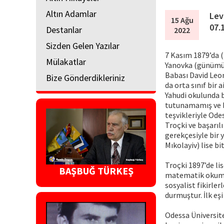
Altın Adamlar
Lev
15 Ağu
07.
Destanlar
2022
Sizden Gelen Yazılar
7 Kasım 1879’da (
Mülakatlar
Yanovka (günümüzd
Babası David Leon
Bize Gönderdikleriniz
da orta sınıf bir 
Yahudi okulunda 
tutunamamış ve b
teşvikleriyle Ode
Troçki ve başarıl
gerekçesiyle bir 
Mıkolayiv) lise bi
Troçki 1897’de lis
BAŞBUĞ TÜRKEŞ
matematik okumak
sosyalist fikirle
durmuştur. İlk eş
Odessa Üniversit