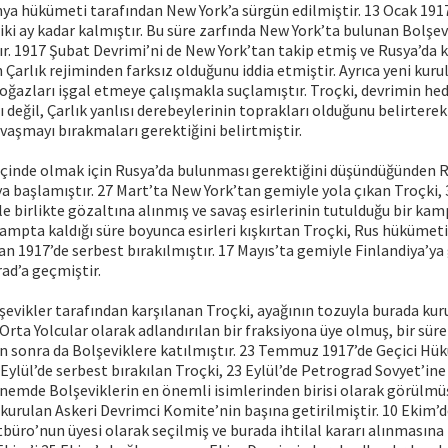
ya hükümeti tarafından New York’a sürgün edilmiştir. 13 Ocak 191
iki ay kadar kalmıştır. Bu süre zarfında New York’ta bulunan Bolşev
ır. 1917 Şubat Devrimi’ni de New York’tan takip etmiş ve Rusya’da 
Çarlık rejiminden farksız olduğunu iddia etmiştir. Ayrıca yeni kur
oğazları işgal etmeye çalışmakla suçlamıştır. Troçki, devrimin hed
ı değil, Çarlık yanlısı derebeylerinin toprakları olduğunu belirtere
avaşmayı bırakmaları gerektiğini belirtmiştir.
 içinde olmak için Rusya’da bulunması gerektiğini düşündüğünden 
ya başlamıştır. 27 Mart’ta New York’tan gemiyle yola çıkan Troçki, 
yle birlikte gözaltına alınmış ve savaş esirlerinin tutulduğu bir ka
mpta kaldığı süre boyunca esirleri kışkırtan Troçki, Rus hükümet
an 1917’de serbest bırakılmıştır. 17 Mayıs’ta gemiyle Finlandiya’y
ad’a geçmiştir.
evikler tarafından karşılanan Troçki, ayağının tozuyla burada kur
 Orta Yolcular olarak adlandırılan bir fraksiyona üye olmuş, bir sür
en sonra da Bolşeviklere katılmıştır. 23 Temmuz 1917’de Geçici H
 Eylül’de serbest bırakılan Troçki, 23 Eylül’de Petrograd Sovyet’in
önemde Bolşeviklerin en önemli isimlerinden birisi olarak görülmü
 kurulan Askeri Devrimci Komite’nin başına getirilmiştir. 10 Ekim’
tbüro’nun üyesi olarak seçilmiş ve burada ihtilal kararı alınmasına