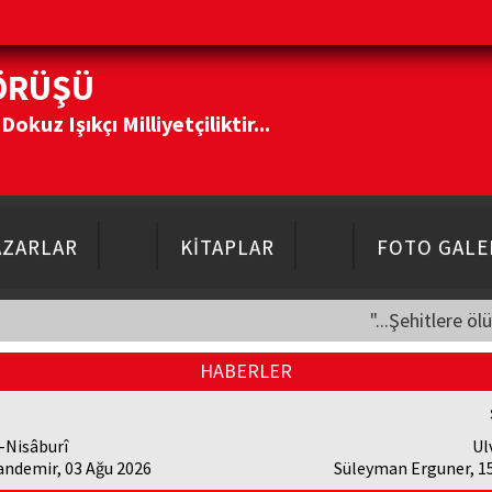
ÖRÜŞÜ
kuz Işıkçı Milliyetçiliktir...
AZARLAR
KİTAPLAR
FOTO GALE
"...Şehitlere öl
HABERLER
-Nisâburî
Ul
andemir, 03 Ağu 2026
Süleyman Erguner, 1