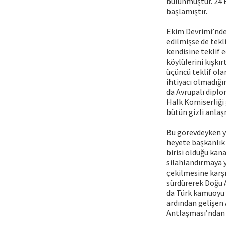
bulunmuştur. 24 E
başlamıştır.
Ekim Devrimi’nde
edilmişse de tekl
kendisine teklif e
köylülerini kışkır
üçüncü teklif ola
ihtiyacı olmadığı
da Avrupalı diplom
Halk Komiserliği 
bütün gizli anla
Bu görevdeyken y
heyete başkanlık
birisi olduğu kan
silahlandırmaya y
çekilmesine karşı
sürdürerek Doğu 
da Türk kamuoyu t
ardından gelişen
Antlaşması’ndan s