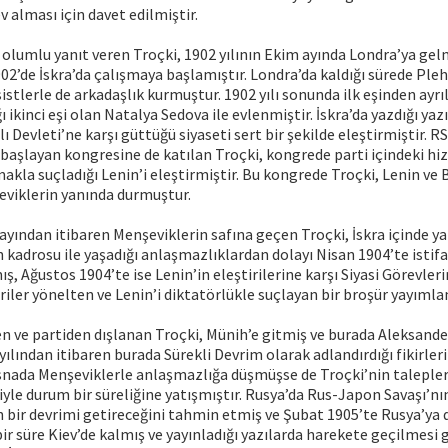
 alması için davet edilmiştir.
 olumlu yanıt veren Troçki, 1902 yılının Ekim ayında Londra’ya gelm
2’de İskra’da çalışmaya başlamıştır. Londra’da kaldığı sürede Ple
istlerle de arkadaşlık kurmuştur. 1902 yılı sonunda ilk eşinden ay
ı ikinci eşi olan Natalya Sedova ile evlenmiştir. İskra’da yazdığı yaz
 Devleti’ne karşı güttüğü siyaseti sert bir şekilde eleştirmiştir. R
şlayan kongresine de katılan Troçki, kongrede parti içindeki hiz
makla suçladığı Lenin’i eleştirmiştir. Bu kongrede Troçki, Lenin ve 
eviklerin yanında durmuştur.
l ayından itibaren Menşeviklerin safına geçen Troçki, İskra içinde
 kadrosu ile yaşadığı anlaşmazlıklardan dolayı Nisan 1904’te istifa
ş, Ağustos 1904’te ise Lenin’in eleştirilerine karşı Siyasi Görevler
iriler yönelten ve Lenin’i diktatörlükle suçlayan bir broşür yayımla
n ve partiden dışlanan Troçki, Münih’e gitmiş ve burada Aleksander
yılından itibaren burada Sürekli Devrim olarak adlandırdığı fikirler
snada Menşeviklerle anlaşmazlığa düşmüşse de Troçki’nin talepler
iyle durum bir süreliğine yatışmıştır. Rusya’da Rus-Japon Savaşı’nın
n bir devrimi getireceğini tahmin etmiş ve Şubat 1905’te Rusya’ya
ir süre Kiev’de kalmış ve yayınladığı yazılarda harekete geçilmesi 