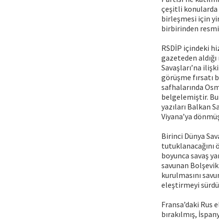
çeşitli konularda
birleşmesi için yi
birbirinden resmi 
RSDİP içindeki hi
gazeteden aldığı 
Savaşları’na ilişk
görüşme fırsatı b
safhalarında Osma
belgelemiştir. Bu
yazıları Balkan S
Viyana’ya dönmüş 
Birinci Dünya Sav
tutuklanacağını öğ
boyunca savaş yan
savunan Bolşevikl
kurulmasını savun
eleştirmeyi sürd
Fransa’daki Rus el
bırakılmış, İspan