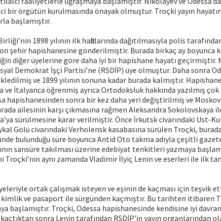
ilalci faaliyetlerle uğraşmaya başlamıştır. Nikolayev ve Odessa’da
imci bir örgütün kurulmasında önayak olmuştur. Troçki yayın hayatı
arla başlamıştır.
irliği’nin 1898 yılının ilk haftalarında dağıtılmasıyla polis tarafın
on şehir hapishanesine gönderilmiştir. Burada birkaç ay boyunca 
iğin diğer üyelerine göre daha iyi bir hapishane hayatı geçirmiştir.
syal Demokrat İşçi Partisi’ne (RSDİP) üye olmuştur. Daha sonra O
ledilmiş ve 1899 yılının sonuna kadar burada kalmıştır. Hapishane
a ve İtalyanca öğrenmiş ayrıca Ortodoksluk hakkında yazılmış çok 
a hapishanesinden sonra bir kez daha yeri değiştirilmiş ve Mosko
urada ailesinin karşı çıkmasına rağmen Aleksandra Sokolovskaya il
a’ya sürülmesine karar verilmiştir. Önce İrkutsk civarındaki Ust-K
kal Gölü civarındaki Verholensk kasabasına sürülen Troçki, burada y
günde bulunduğu süre boyunca Antid Oto takma adıyla çeşitli gaze
ının sansüre takılması üzerine edebiyat tenkitleri yazmaya başlamı
Troçki’nin aynı zamanda Vladimir İlyiç Lenin ve eserleri ile ilk ta
yeleriyle ortak çalışmak isteyen ve eşinin de kaçması için teşvik et
e kimlik ve pasaport ile sürgünden kaçmıştır. Bu tarihten itibaren T
a başlamıştır. Troçki, Odessa hapishanesinde kendisine iyi davran
 kaçtıktan sonra Lenin tarafından RSDİP’in yayın organlarından ol