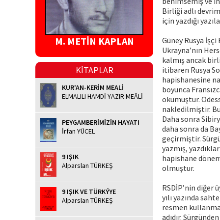
benimsemiş ve iht
Birliği adlı devr
için yazdığı yazıl
M. METİN KAPLAN
Güney Rusya İşçi B
Ukrayna’nın Hers
kalmış ancak birl
KİTAPLAR
itibaren Rusya So
hapishanesine nak
KUR'AN-KERİM MEALİ
boyunca Fransızc
ELMALILI HAMDİ YAZIR MEÂLİ
okumuştur. Odess
nakledilmiştir. B
Daha sonra Sibiry
PEYGAMBERİMİZİN HAYATI
daha sonra da Bay
İrfan YÜCEL
geçirmiştir. Sür
yazmış, yazdıklar
9 IŞIK
hapishane dönemi 
Alparslan TÜRKEŞ
olmuştur.
RSDİP’nin diğer ü
9 IŞIK VE TÜRKÝYE
yılı yazında saht
Alparslan TÜRKEŞ
resmen kullanmay
adıdır. Sürgünden