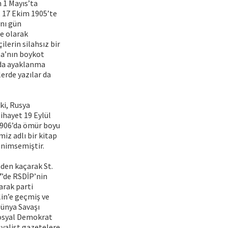
 1 Mayıs’ta
. 17 Ekim 1905’te
ynı gün
e olarak
ilerin silahsız bir
ma’nın boykot
nda ayaklanma
erde yazılar da
ki, Rusya
ihayet 19 Eylül
1906’da ömür boyu
iz adlı bir kitap
benimsemiştir.
nden kaçarak St.
7’de RSDİP’nin
arak parti
lin’e geçmiş ve
Dünya Savaşı
Sosyal Demokrat
syalist gazetelere