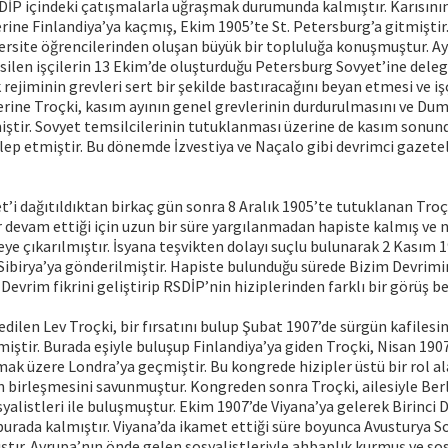
DİP içindeki çatışmalarla uğraşmak durumunda kalmıştır. Karısının
ine Finlandiya’ya kaçmış, Ekim 1905’te St. Petersburg’a gitmiştir
versite öğrencilerinden oluşan büyük bir topluluğa konuşmuştur. A
ilen işçilerin 13 Ekim’de oluşturduğu Petersburg Sovyet’ine deleg
k rejiminin grevleri sert bir şekilde bastıracağını beyan etmesi ve işç
erine Troçki, kasım ayının genel grevlerinin durdurulmasını ve Du
iştir. Sovyet temsilcilerinin tutuklanması üzerine de kasım sonu
lep etmiştir. Bu dönemde İzvestiya ve Naçalo gibi devrimci gazetel
’i dağıtıldıktan birkaç gün sonra 8 Aralık 1905’te tutuklanan Troç
 devam ettiği için uzun bir süre yargılanmadan hapiste kalmış ve n
e çıkarılmıştır. İsyana teşvikten dolayı suçlu bulunarak 2 Kasım 
 Sibirya’ya gönderilmiştir. Hapiste bulunduğu sürede Bizim Devrimim
 Devrim fikrini geliştirip RSDİP’nin hiziplerinden farklı bir görüş 
 edilen Lev Troçki, bir fırsatını bulup Şubat 1907’de sürgün kafilesi
iştir. Burada eşiyle buluşup Finlandiya’ya giden Troçki, Nisan 190
ak üzere Londra’ya geçmiştir. Bu kongrede hizipler üstü bir rol al
ın birleşmesini savunmuştur. Kongreden sonra Troçki, ailesiyle Ber
alistleri ile buluşmuştur. Ekim 1907’de Viyana’ya gelerek Birinci 
burada kalmıştır. Viyana’da ikamet ettiği süre boyunca Avusturya 
ıştır. Avrupa’nın önde gelen sosyalistleriyle ahbaplık kurmuş ve so