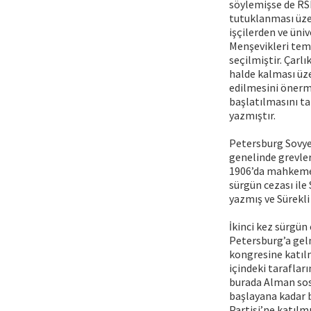
söylemişse de RS
tutuklanması üzer
işçilerden ve üni
Menşevikleri tems
seçilmiştir. Çarlı
halde kalması üz
edilmesini önerm
başlatılmasını ta
yazmıştır.
Petersburg Sovyet
genelinde grevler
1906’da mahkemey
sürgün cezası ile
yazmış ve Sürekli
İkinci kez sürgün
Petersburg’a gelm
kongresine katılm
içindeki taraflar
burada Alman sosy
başlayana kadar 
Partisi’ne katılm