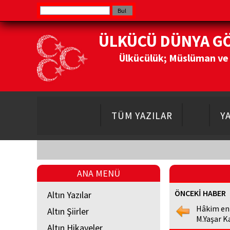
ÜLKÜCÜ DÜNYA G
Ülkücülük; Müslüman ve Do
TÜM YAZILAR
Y
ANA MENÜ
ÖNCEKİ HABER
Altın Yazılar
Hâkim en
Altın Şiirler
M.Yaşar K
Altın Hikayeler