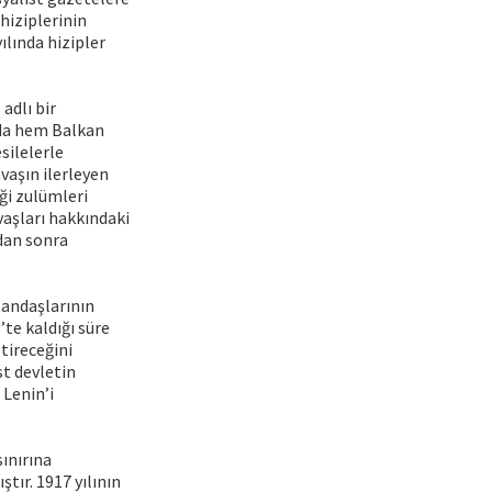
 hiziplerinin
ılında hizipler
adlı bir
’da hem Balkan
esilelerle
vaşın ilerleyen
ği zulümleri
vaşları hakkındaki
ndan sonra
tandaşlarının
’te kaldığı süre
tireceğini
st devletin
 Lenin’i
sınırına
tır. 1917 yılının