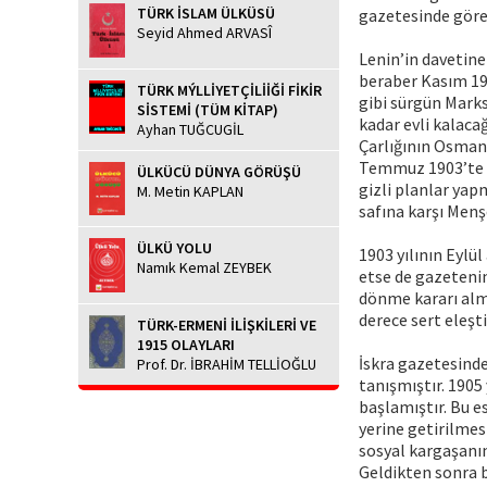
TÜRK İSLAM ÜLKÜSÜ
gazetesinde görev
Seyid Ahmed ARVASÎ
Lenin’in davetine
beraber Kasım 190
TÜRK MÝLLİYETÇİLİİĞİ FİKİR
gibi sürgün Marks
SİSTEMİ (TÜM KİTAP)
kadar evli kalacağ
Ayhan TUĞCUGİL
Çarlığının Osmanlı
Temmuz 1903’te ba
ÜLKÜCÜ DÜNYA GÖRÜŞÜ
gizli planlar yap
M. Metin KAPLAN
safına karşı Menş
ÜLKÜ YOLU
1903 yılının Eylü
Namık Kemal ZEYBEK
etse de gazetenin
dönme kararı almı
derece sert eleşt
TÜRK-ERMENİ İLİŞKİLERİ VE
1915 OLAYLARI
İskra gazetesinde
Prof. Dr. İBRAHİM TELLİOĞLU
tanışmıştır. 1905 
başlamıştır. Bu e
yerine getirilmes
sosyal kargaşanı
Geldikten sonra b