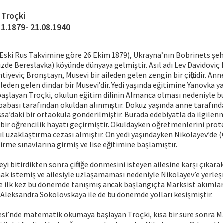
 Troçki
11.1879- 21.08.1940
Eski Rus Takvimine göre 26 Ekim 1879), Ukrayna’nın Bobrinets şeh
e Bereslavka) köyünde dünyaya gelmiştir. Asıl adı Lev Davidoviç 
tiyeviç Bronştayn, Musevi bir aileden gelen zengin bir çiftçidir. An
aileden gelen dindar bir Musevi’dir. Yedi yaşında eğitimine Yanovka y
başlayan Troçki, okulun eğitim dilinin Almanca olması nedeniyle b
abası tarafından okuldan alınmıştır. Dokuz yaşında anne tarafınd
ssa’daki bir ortaokula gönderilmiştir. Burada edebiyatla da ilgile
ı bir öğrencilik hayatı geçirmiştir. Okuldayken öğretmenlerini prot
yıl uzaklaştırma cezası almıştır. On yedi yaşındayken Nikolayev’d
tirme sınavlarına girmiş ve lise eğitimine başlamıştır.
eyi bitirdikten sonra çiftliğe dönmesini isteyen ailesine karşı çıkara
 istemiş ve ailesiyle uzlaşamaması nedeniyle Nikolayev’e yerleşm
rle ilk kez bu dönemde tanışmış ancak başlangıçta Marksist akımla
i Aleksandra Sokolovskaya ile de bu dönemde yolları kesişmiştir.
esi’nde matematik okumaya başlayan Troçki, kısa bir süre sonra M