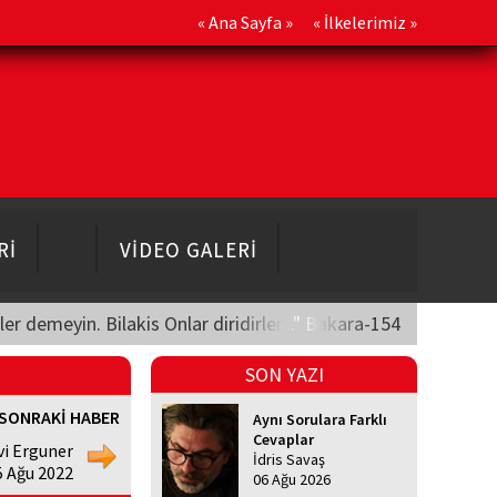
«
Ana Sayfa
» «
İlkelerimiz
»
Rİ
VİDEO GALERİ
üler demeyin. Bilakis Onlar diridirler..." Bakara-154
SON YAZI
SONRAKİ HABER
Aynı Sorulara Farklı
Cevaplar
vi Erguner
İdris Savaş
5 Ağu 2022
06 Ağu 2026