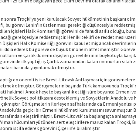
kim’i 25 Ekim’e bağlayan gece Ekim Devrimi olarak adlandırılacak 
n sonra Troçki’ye yeni kurulacak Sovyet hükümetinin başkanı olma
ifi, bu görevi Lenin’in üstlenmesi gerektiği düşüncesiyle reddetmiş
dilen İçişleri Halk Komiserliği görevini de Yahudi asıllı olduğu, bun
tacağı gerekçesiyle reddetmiştir. Her iki teklifi de reddetmesi üzer
n Dışişleri Halk Komiserliği görevini kabul etmiş ancak devrimleri
nı iddia ederek bu göreve de büyük bir önem atfetmemiştir. Görev
atların ve Çarlık dönemi dışişleri görevlilerinin boykotuyla karşıla
görevinde ilk yaptığı iş Çarlık zamanından kalan memurları silah zo
şmaları basında yayınlamak olmuştur.
aptığı en önemli iş ise Brest-Litovsk Antlaşması için görüşmelere
 etmek olmuştur. Görüşmelerin başında Türk kamuoyunda Troçki’ni
aati hakimdi. Ancak heyete başkanlık ettiği süre boyunca Ermeni ve
önelik Sovyet politikasını desteklemiş ve Sovyetlerin Anadolu ve
 çıkmıştır. Görüşmelerin ilerleyen safhalarında da Ermeni yanlısı p
Anadolu’da geçici bir Ermeni hükümeti kurulmasını savunmuştur.
arafından eleştirilmiştir. Brest-Litovsk’ta başlangıçta anlaşmay
 Alman hücumları yüzünden sert eleştirilere maruz kalan Troçki, B
onra istifa ederek görevini Çiçerin’e bırakmıştır.