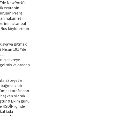
7’de New York’a
ik çevrenin
kurulan Prens
ulan hükümeti
efinin İstanbul
k Rus köylülerinin
Rusya’ya gitmek
3 Nisan 1917’de
mpa
inin devreye
a gelmiş ve oradan
ulan Sovyet’e
e bağımsız bir
ükümet tarafından
e başkan olarak
ştür. 9 Ekim günü
de RSDİP içinde
 katkıda