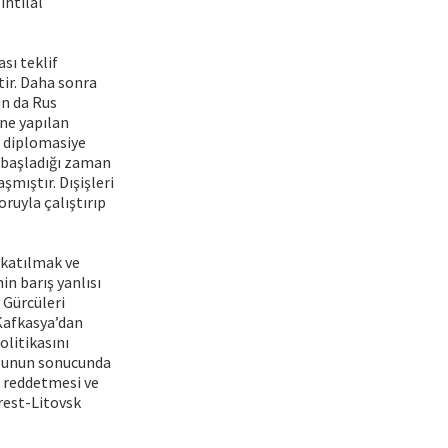
ihtilal
sı teklif
tir. Daha sonra
un da Rus
ine yapılan
n diplomasiye
e başladığı zaman
şmıştır. Dışişleri
ruyla çalıştırıp
 katılmak ve
n barış yanlısı
 Gürcüleri
 Kafkasya’dan
olitikasını
 Bunun sonucunda
ı reddetmesi ve
rest-Litovsk