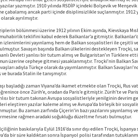
 yazılar yazmıştır. 1910 yılında RSDİP içindeki Bolşevik ve Menşevik
ne çabalamış ancak parti içinde disiplinsizlikle suçlanmıştır. 1912 y
olarak ayrılmıştır.
ziplerin bölünmesi üzerine 1912 yılının Ekim ayında, Kievskaya Mısl 
muhabirlik teklifini kabul ederek Balkanlar’a gitmiştir. Balkanlar
in izlenimlerini yayınlamış hem de Balkan sosyalistleri ile çeşitli v
ulmuştur. Savaşın başında Balkan ülkelerini destekleyen Troçki, sa
nlı Devleti yanlısı bir tutum almış ve Bulgaristan’ın Türklere etti
nun üzerine cepheye gitmesi yasaklanmıştır. Troçki’nin Balkan Sa
avaşları adıyla Türkçe olarak da yayımlanmıştır. Balkan Savaşları’
ve burada Stalin ile tanışmıştır.
aşı başladığı zaman Viyana’da ikamet etmekte olan Troçki, Rus va
renince önce Zürih’e, oradan da Paris’e gitmiştir. Zürih’te ve Paris
lısı bir tutum takınan Avrupa sosyalistleriyle yenilginin devrim ge
eri eleştiren yazılar kaleme almış ve Avrupa’da birleşik bir sosyali
muştur. Bu zaman zarfında Çiçerin’in bazı yazılarını yayınlamış ve
ürmesine rağmen aradaki soğukluğu düzeltme fırsatı bulmuştur.
çiliğinin baskılarıyla Eylül 1916’da sınır dışı edilen Troçki, İspanya 
ya’da bir süre kaldıktan sonra İspanyol polisi tarafından tutuklanmış