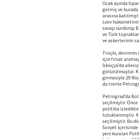
Ocak ayında İspan
gelmiş ve burada 
arasına katılmışt
Lvov hükümetinin 
savaşı sürdürüp B
ve Türk topraklar
ve askerlerinin s
Troçki, devrimin
için fırsat arama
İskoçya’da ailesi
götürülmüştür. Ka
girmesiyle 29 Nis
da trenle Petrogr
Petrograd’da Bolş
seçilmiştir. Önce
politika izledikt
tutuklanmıştır. 4
seçilmiştir. Bu d
Sovyet içerisinde
yeni kurulan Poli