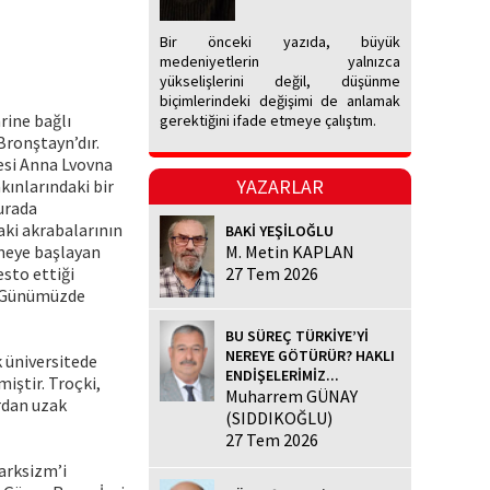
Bir önceki yazıda, büyük
medeniyetlerin yalnızca
yükselişlerini değil, düşünme
biçimlerindeki değişimi de anlamak
rine bağlı
gerektiğini ifade etmeye çalıştım.
Bronştayn’dır.
nesi Anna Lvovna
YAZARLAR
akınlarındaki bir
urada
aki akrabalarının
BAKİ YEŞİLOĞLU
nmeye başlayan
M. Metin KAPLAN
esto ettiği
27 Tem 2026
e (Günümüzde
BU SÜREÇ TÜRKİYE’Yİ
NEREYE GÖTÜRÜR? HAKLI
k üniversitede
ENDİŞELERİMİZ...
iştir. Troçki,
Muharrem GÜNAY
rdan uzak
(SIDDIKOĞLU)
27 Tem 2026
arksizm’i