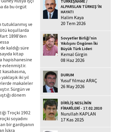
 Güney Rusya İşçi
TÜRKEŞNAME /
na da bu örgüt
ALPARSLAN TÜRKEŞ’İN
HAYATI
Halim Kaya
20 Tem 2026
dan tutuklanmış ve
kötü koşullarda
 Mart 1898’den
Sovyetler Birliği'nin
dessa
Yıkılışını Öngören İki
de kaldığı süre
Büyük Türk Lideri
sayıda kitap
Kemal Girgin
va hapishanesine
08 Haz 2026
e evlenmiştir.
ut kasabasına,
DURUM
aklaşık iki yıl
Yusuf Yılmaz ARAÇ
telerde makaleler
26 May 2026
ştır. Sürgün ve
nıştığı dönem
DİRİLİŞ NESLİNİN
FİRARÎLERİ - 17.02.2010
tiği Troçki 1902
Nurullah KAPLAN
roçki soyadını
17 Kas 2025
an bir gardiyanın
an İskra