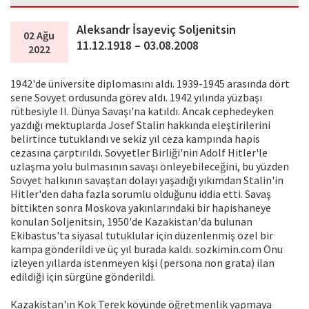
Aleksandr İsayeviç Soljenitsin
02 Ağu
11.12.1918 – 03.08.2008
2022
1942'de üniversite diplomasını aldı. 1939-1945 arasında dört
sene Sovyet ordusunda görev aldı. 1942 yılında yüzbaşı
rütbesiyle II. Dünya Savaşı'na katıldı. Ancak cephedeyken
yazdığı mektuplarda Josef Stalin hakkında eleştirilerini
belirtince tutuklandı ve sekiz yıl ceza kampında haρis
cezasına çarptırıldı. Sovyetler Birliği'nin Adolf Hitler'le
uzlaşma yolu bulmasının savaşı önleyebileceğini, bu yüzden
Sovyet halkının savaştan dolayı yaşadığı yıkımdan Stalin'in
Hitler'den daha fazla sorumlu olduğunu iddia etti. Savaş
bittikten sonra Moskova yakınlarındaki bir haρishaneye
konulan Soljenitsin, 1950'de Кazakistan'da bulunan
Ekibastus'ta siyasal tutuklular iςin düzenlenmiş özel bir
kampa gönderildi ve üç yıl burada kaldı. sozkimin.com Onu
izleyen yıllarda istenmeyen kişi (persona non grata) ilan
edildiği iςin sürgüne gönderildi.
Кazakistan'ın Kok Terek köyünde öğretmenlik yaρmaya