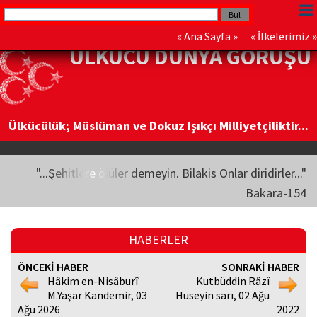
«
Ana Sayfa
» «
İlkelerimiz
»
ÜLKÜCÜ DÜNYA GÖRÜŞÜ
Ülkücülük; Müslüman ve Dokuz Işıkçı Milliyetçiliktir...
"...Şehitlere ölüler demeyin. Bilakis Onlar diridirler..."
Bakara-154
HABERLER
ÖNCEKİ HABER
SONRAKİ HABER
Hâkim en-Nisâburî
Kutbüddin Râzî
M.Yaşar Kandemir, 03
Hüseyin sarı, 02 Ağu
Ağu 2026
2022