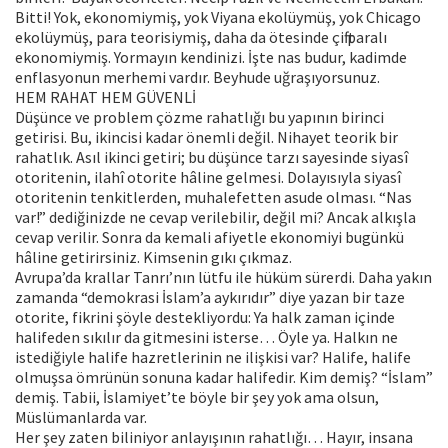
Bitti! Yok, ekonomiymiş, yok Viyana ekolüymüş, yok Chicago
ekolüymüş, para teorisiymiş, daha da ötesinde çift paralı
ekonomiymiş. Yormayın kendinizi. İşte nas budur, kadimde
enflasyonun merhemi vardır. Beyhude uğraşıyorsunuz.
HEM RAHAT HEM GÜVENLİ
Düşünce ve problem çözme rahatlığı bu yapının birinci
getirisi. Bu, ikincisi kadar önemli değil. Nihayet teorik bir
rahatlık. Asıl ikinci getiri; bu düşünce tarzı sayesinde siyasî
otoritenin, ilahî otorite hâline gelmesi. Dolayısıyla siyasî
otoritenin tenkitlerden, muhalefetten asude olması. “Nas
var!” dediğinizde ne cevap verilebilir, değil mi? Ancak alkışla
cevap verilir. Sonra da kemali afiyetle ekonomiyi bugünkü
hâline getirirsiniz. Kimsenin gıkı çıkmaz.
Avrupa’da krallar Tanrı’nın lütfu ile hüküm sürerdi. Daha yakın
zamanda “demokrasi İslam’a aykırıdır” diye yazan bir taze
otorite, fikrini şöyle destekliyordu: Ya halk zaman içinde
halifeden sıkılır da gitmesini isterse… Öyle ya. Halkın ne
istediğiyle halife hazretlerinin ne ilişkisi var? Halife, halife
olmuşsa ömrünün sonuna kadar halifedir. Kim demiş? “İslam”
demiş. Tabii, İslamiyet’te böyle bir şey yok ama olsun,
Müslümanlarda var.
Her şey zaten biliniyor anlayışının rahatlığı… Hayır, insana