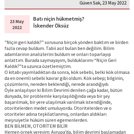
Güven Sak, 23 May 2022
Batı niçin hükmetmiş?
23 May
İskender Öksüz
2022
"Niçin geri kaldık?” sorusuna birçok yönden baktım ve birden
fazla cevap buldum. Tabii asıl bulan ben değilim. Bilim
adamlarının analizlerini buldum ve onları toparlayıp
anlattım. Burada saymayayım, bulduklarımı “Niçin Geri
Kaldık?”ta uzunca özetlemiştim.
O kitabı yayımladıktan da sonra, kök sebebi, belki kök olmasa
da en önemli sebebi kavrar gibi oldum. Kök sebep; bilginin,
çözümlerin, nereden beklendiği, nerede arandığıydı.
Öyle anlaşılıyor ki Bilim Devrimi denilen çağa kadar, bütün
dünyada, bir problemle karşılaşıldığında veya bir şey
başarılmak, bir yere ulaşılmak varılmak istendiğinde,
otoritelerden medet umuluyordu. Otoritelerden ve o
otoriteler adına teşkilatlanmış, onlardan aldıkları
meşruiyetle hüküm süren egemenlerden.
BEN BİLMEM, OTORİTEM BİLİR
Hemen örnek vereyim: Avrupa’da, bilim devrimi başlamadan