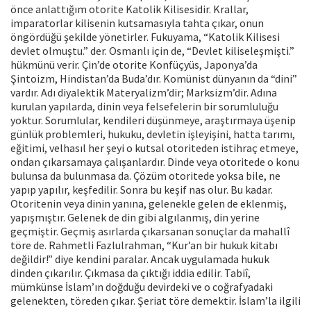
önce anlattığım otorite Katolik Kilisesidir. Krallar,
imparatorlar kilisenin kutsamasıyla tahta çıkar, onun
öngördüğü şekilde yönetirler. Fukuyama, “Katolik Kilisesi
devlet olmuştu.” der. Osmanlı için de, “Devlet kiliseleşmişti.”
hükmünü verir. Çin’de otorite Konfüçyüs, Japonya’da
Şintoizm, Hindistan’da Buda’dır. Komünist dünyanın da “dini”
vardır. Adı diyalektik Materyalizm’dir; Marksizm’dir. Adına
kurulan yapılarda, dinin veya felsefelerin bir sorumluluğu
yoktur. Sorumlular, kendileri düşünmeye, araştırmaya üşenip
günlük problemleri, hukuku, devletin işleyişini, hatta tarımı,
eğitimi, velhasıl her şeyi o kutsal otoriteden istihraç etmeye,
ondan çıkarsamaya çalışanlardır. Dinde veya otoritede o konu
bulunsa da bulunmasa da. Çözüm otoritede yoksa bile, ne
yapıp yapılır, keşfedilir. Sonra bu keşif nas olur. Bu kadar.
Otoritenin veya dinin yanına, gelenekle gelen de eklenmiş,
yapışmıştır. Gelenek de din gibi algılanmış, din yerine
geçmiştir. Geçmiş asırlarda çıkarsanan sonuçlar da mahallî
töre de. Rahmetli Fazlulrahman, “Kur’an bir hukuk kitabı
değildir!” diye kendini paralar. Ancak uygulamada hukuk
dinden çıkarılır. Çıkmasa da çıktığı iddia edilir. Tabiî,
mümkünse İslam’ın doğduğu devirdeki ve o coğrafyadaki
gelenekten, töreden çıkar. Şeriat töre demektir. İslam’la ilgili