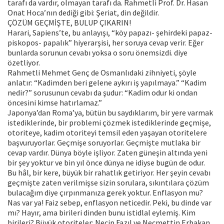
tarafı da vardır, olmayan tarafı da. Rahmetli Prof. Dr. Hasan
Onat Hoca’nın dediği gibi: Şeriat, din değildir.
ÇÖZÜM GEÇMİŞTE, BULUP ÇIKARIN!
Harari, Sapiens’te, bu anlayışı, “köy papazı- şehirdeki papaz-
piskopos- papalık” hiyerarşisi, her soruya cevap verir. Eğer
bunlarda sorunun cevabı yoksa o soru önemsizdi. diye
özetliyor.
Rahmetli Mehmet Genç de Osmanlıdaki zihniyeti, şöyle
anlatır: “Kadimden beri gelene aykırı iş yapılmaya.” “Kadim
nedir?” sorusunun cevabı da şudur: “Kadim odur ki ondan
öncesini kimse hatırlamaz.”
Japonya’dan Roma’ya, bütün bu saydıklarım, bir yere varmak
istediklerinde, bir problemi çözmek istediklerinde geçmişe,
otoriteye, kadim otoriteyi temsil eden yaşayan otoritelere
başvuruyorlar. Geçmişe soruyorlar. Geçmişte mutlaka bir
cevap vardır. Dünya böyle işliyor. Zaten güneşin altında yeni
bir şey yoktur ve bin yıl önce dünya ne idiyse bugün de odur.
Bu hâl, bir kere, büyük bir rahatlık getiriyor. Her şeyin cevabı
geçmişte zaten verilmişse sizin sorulara, sıkıntılara çözüm
bulacağım diye çırpınmanıza gerek yoktur. Enflasyon mu?
Nas var ya! Faiz sebep, enflasyon neticedir. Peki, bu dinde var
mı? Hayır, ama birileri dinden bunu istidlal eylemiş. Kim
birileri? Büyük otoriteler: Necip Fazıl ve Necmettin Erbakan.