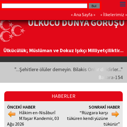
«
Ana Sayfa
» «
İlkelerimiz
»
ÜLKÜCÜ DÜNYA GÖRÜŞÜ
Ülkücülük; Müslüman ve Dokuz Işıkçı Milliyetçiliktir...
"...Şehitlere ölüler demeyin. Bilakis Onlar diridirler..."
Bakara-154
HABERLER
ÖNCEKİ HABER
SONRAKİ HABER
Hâkim en-Nisâburî
“Rüzgara karşı
M.Yaşar Kandemir, 03
tüküren kendi yüzüne
Ağu 2026
tükürür”