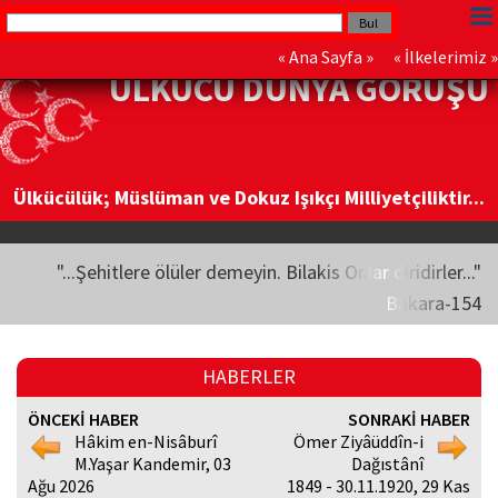
«
Ana Sayfa
» «
İlkelerimiz
»
ÜLKÜCÜ DÜNYA GÖRÜŞÜ
Ülkücülük; Müslüman ve Dokuz Işıkçı Milliyetçiliktir...
"...Şehitlere ölüler demeyin. Bilakis Onlar diridirler..."
Bakara-154
HABERLER
ÖNCEKİ HABER
SONRAKİ HABER
Hâkim en-Nisâburî
Ömer Ziyâüddîn-i
M.Yaşar Kandemir, 03
Dağıstânî
Ağu 2026
1849 - 30.11.1920, 29 Kas