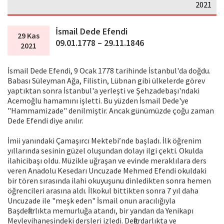
2021
İsmail Dede Efendi
29 Kas
09.01.1778 – 29.11.1846
2021
İsmail Dede Efendi, 9 Ocak 1778 tarihinde İstanbul'da doğdu.
Babası Süleyman Ağa, Filistin, Lübnan gibi ülkelerde görev
yaptıktan sonra İstanbul'a yerleşti ve Şehzadebaşı'ndaki
Acemoğlu hamamını işletti. Bu yüzden İsmail Dede'ye
"Hammamizade" denilmiştir. Ancak günümüzde çoğu zaman
Dede Efendi diye anılır.
İmii yanındaki Çamaşırcı Mektebi’nde başladı. İlk öğrenim
yıllarında sesinin güzel oluşundan dolayı ilgi çekti. Okulda
ilahicibaşı oldu. Müzikle uğraşan ve evinde meraklılara ders
veren Anadolu Kesedarı Uncuzade Mehmed Efendi okuldaki
bir tören sırasında ilahi okuyuşunu dinledikten sonra hemen
öğrencileri arasına aldı. İlkokul bittikten sonra 7 yıl daha
Uncuzade ile "meşk eden" İsmail onun aracılığıyla
Başdeftarlıkta memurluğa atandı, bir yandan da Yenikapı
Mevlevihanesindeki dersleri izledi. Defterdarlıkta ve