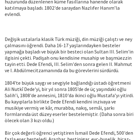
huzurunda düzenlenen küme fasıllarına hanende olarak
katılmaya başladı. 1802'de saraydan Nazlıfer Hanım’la
evlendi.
Değişik ustalarla klasik Türk müziği, din müziği çalıştı ve ney
çalmasını öğrendi. Daha 16-17 yaşlarındayken besteler
yapmağa başladı ve büyük bir besteci olan Sultan III. Selim'in
ilgisini çekti. Padişah onu kendisine musahip ve başmüezzin
tayin etti. Dede Efendi, III. Selim'den sonra gelen II. Mahmut
ve I. Abdülmecitzamanında da bu görevlerini sürdürdü.
1804'te büyük saygı ve sevgiyle bağlandığı üstadı öğretmeni
Ali Nutkî Dede'yi, bir yıl sonra 1805’de de üç yaşındaki oğlu
Salih’i, 1808'de annesini, 1810'da ikinci oğlu Mustafa’yı yitirdi.
Bu kayıplarla birlikte Dede Efendi kendini inzivaya ve
musikiye vermiş ve kâr, murabba, nakış, semâi, şarkı
formlarında üst düzey eserler bestelemiştir. (Daha sonra biri
ölecek olan 3 kızı oldu.)
Bir çok değerli öğrenci yetiştiren İsmail Dede Efendi, 500'den
fazla eser besteledi. Arazbar, bestinigar, evc-buselik, hicaz-