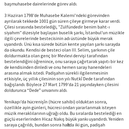
başmuhasebe dairelerinde görev aldı.
3 Haziran 1798'de Muhasebe Kalemi'ndeki görevinden
ayrılarak tekkede 1001 gün süren çileye girmeye karar verdi.
Çilesi sırasında bestelediği, "Zülfündedir benim baht-ı
siyahım" dizesiyle başlayan buselik şarkı, İstanbul'un müzikle
ilgili çevrelerinde bestecisinin adı üstünde büyük merak
uyandırdı. Ünü kısa sürede bütün kente yayılan şarkı sarayda
da okundu. Kendisi de besteci olan III. Selim, şarkının çile
doldurmakta olan genç bir Mevlevi dervişi tarafından
bestelendiğini öğrenince, onu saraya çağırtarak yapıtı bir kez
de kendisinden dinledi ve onu hemen saray hanendeleri
arasına almak istedi. Padişahın sürekli ilgilenmesinin
etkisiyle, üç yıllık çilesinin son yılı Nutkî Dede tarafından
bağışlandı. Böylece 27 Mart 1799'da 21 yaşındayken çilesini
doldurunca “Dede” unvanını aldı.
Yenikapı'da hücrenişîn (hücre sahibi) olduktan sonra,
özellikle ayin günleri, hücresi ondan yararlanmak isteyen
müzik meraklılarının uğrağı oldu. Bu sıralarda bestelediği en
güçlü eserlerinden Hicaz Nakış büyük yankı uyandırdı. Yeniden
saraya çağrıldı, bundan sonra haftada iki gün, padişah