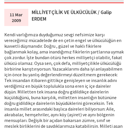
MİLLİYETÇİLİK VE ÜLKÜCÜLÜK / Galip
11 Mar
ERDEM
2009
Kendi varlığımıza duyduğumuz sevgi nefsimize karşı
vereceğimiz mücadelede de en çetin engel ve ülkücülüğün en
kuvvetli düşmanıdır. Doğru , güzel ve haklı fikirlere
bağlanmak kolay, ama inandığımız fikirlerin şartlarına uymak
çok zordur. İşte bundan ötürü herkes milliyetçi olabilir, fakat
ülkücü olamaz. Oysa sen, çok defa, milliyetçilikle ülkücülüğü
birbirine karıştırıyorsun. Yazacaklarımı daha iyi anlayabilmen
için önce bu yanlış değerlendirmeyi düzeltmem gerekecek:
Tek insandan itibaren gittikçe genişleyen ve insanlık adını
verdiğimiz en büyük toplulukla sona eren iç içe daireler
düşün. Milletten tek insana doğru gidildikçe dairelerin
küçüldüğünü, buna karşılık, milletten insanlığın bütününe
doğru gidildikçe dairelerin büyüdüklerini göreceksin. Tek
insanla millet arasındaki başlıca daireleri biliyorsun: Aile,
akrabalar, hemşehriler, aynı köy (aşiret) ve aynı bölgenin
mensupları. Değişik bir açıdan bakarsan zümre, sınıf ve
meslek birliklerini de saydıklarımıza katabilirsin. Milleti aşan