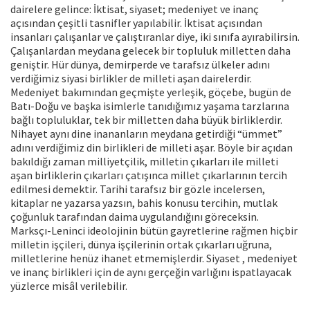
dairelere gelince: İktisat, siyaset; medeniyet ve inanç
açısından çeşitli tasnifler yapılabilir. İktisat açısından
insanları çalışanlar ve çalıştıranlar diye, iki sınıfa ayırabilirsin.
Çalışanlardan meydana gelecek bir topluluk milletten daha
geniştir. Hür dünya, demirperde ve tarafsız ülkeler adını
verdiğimiz siyasi birlikler de milleti aşan dairelerdir.
Medeniyet bakımından geçmişte yerleşik, göçebe, bugün de
Batı-Doğu ve başka isimlerle tanıdığımız yaşama tarzlarına
bağlı topluluklar, tek bir milletten daha büyük birliklerdir.
Nihayet aynı dine inananların meydana getirdiği “ümmet”
adını verdiğimiz din birlikleri de milleti aşar. Böyle bir açıdan
bakıldığı zaman milliyetçilik, milletin çıkarları ile milleti
aşan birliklerin çıkarları çatışınca millet çıkarlarının tercih
edilmesi demektir. Tarihi tarafsız bir gözle incelersen,
kitaplar ne yazarsa yazsın, bahis konusu tercihin, mutlak
çoğunluk tarafından daima uygulandığını göreceksin.
Marksçı-Leninci ideolojinin bütün gayretlerine rağmen hiçbir
milletin işçileri, dünya işçilerinin ortak çıkarları uğruna,
milletlerine henüz ihanet etmemişlerdir. Siyaset , medeniyet
ve inanç birlikleri için de aynı gerçeğin varlığını ispatlayacak
yüzlerce misâl verilebilir.