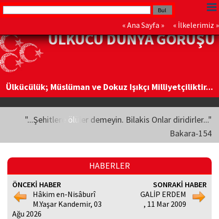
«
Ana Sayfa
» «
İlkelerimiz
»
ÜLKÜCÜ DÜNYA GÖRÜŞÜ
Ülkücülük; Müslüman ve Dokuz Işıkçı Milliyetçiliktir...
"...Şehitlere ölüler demeyin. Bilakis Onlar diridirler..."
Bakara-154
HABERLER
ÖNCEKİ HABER
SONRAKİ HABER
Hâkim en-Nisâburî
GALİP ERDEM
M.Yaşar Kandemir, 03
, 11 Mar 2009
Ağu 2026